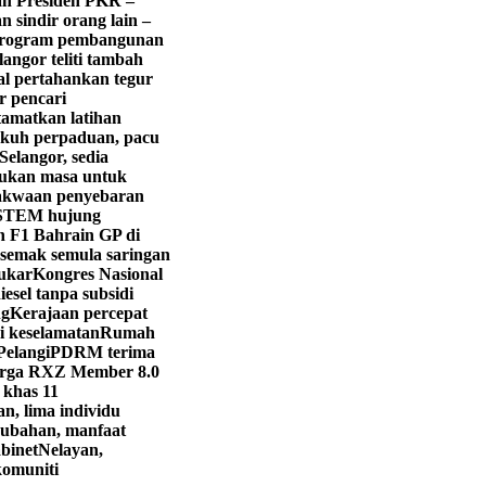
lan Presiden PKR –
n sindir orang lain –
s program pembangunan
langor teliti tambah
l pertahankan tegur
r pencari
tamatkan latihan
ukuh perpaduan, pacu
elangor, sedia
bukan masa untuk
akwaan penyebaran
 STEM hujung
n F1 Bahrain GP di
semak semula saringan
lukar
Kongres Nasional
iesel tanpa subsidi
ng
Kerajaan percepat
i keselamatan
Rumah
Pelangi
PDRM terima
arga RXZ Member 8.0
 khas 11
n, lima individu
ubahan, manfaat
binet
Nelayan,
komuniti