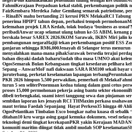
negeri
Polis klasifikasikan penemuan tulang sebagai kes bunuh
Nu
Fahmi
Kerajaan Perpaduan kekal stabil, perkembangan politik n
Faiz
Kembara Merdeka Jalur Gemilang semarak patriotisme, pe
– Rina
BN mahu bertanding 21 kerusi PRN Melaka
RCI Tabung H
penerima HPIPT tahun depan, perhalusi tempoh permohonan
Ma
kelemahan projek LRA Kedah, tolak budaya ‘business as usual’
peribadi
Anwar ucap selamat ulang tahun ke-55 ABIM, kenan
berskala besar SAREX 2026
JKOM Sarawak, IKBN Miri jalin ker
pembangunan negara
Hajiji tekan perkembangan positif ESS Zo
ganjaran sehingga RM6,000
Jenayah di Selangor terus menurun 
menyalahkan mana-mana pihak
Sarawak bersedia terajui perda
bahan disyaki dadah baharu
Sudah tiba masa UMNO akui kelema
Ogos
Semarak Bulan Kebangsaan tingkat kesedaran pelihara k
Sepang – Anwar
MoF nafi dakwaan SARA RM100 sekali bayar un
juruterbang, perketat keselamatan lapangan terbang
Peruntukan 
PKR 2026 himpun 5,500 perwakilan, pemerhati di Melaka
Fahmi
turun 5 sen seliter
Penemuan kedua tulang dalam guni cetus pers
proses 15,000 permohonan pekerja asing bantu sektor ekonomi
B
dibeli terbengkalai, suami isteri tanggung sewa dan pinjaman se
sembilan laporan kes jenayah RCI TH
Maxim perkasa usahawan 
maut terima Faedah Sepanjang Hayat Perkeso
35 hingga 40 Ahl
Ogos
Pelantikan Timbalan Exco bongkar nafsu kuasa di sebalik
ditahan
10 kru warga asing gagal kemuka dokumen, vesel nelaya
teknologi demi tingkat kecekapan
PKR yakin Kerajaan MADANI ke
komuniti maritim diingat tidak ambil mudah SOP keselamatan
Sh