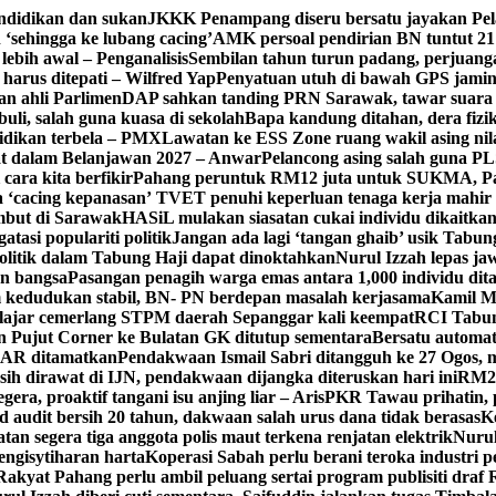
endidikan dan sukan
JKKK Penampang diseru bersatu jayakan Pe
 ‘sehingga ke lubang cacing’
AMK persoal pendirian BN tuntut 2
ebih awal – Penganalisis
Sembilan tahun turun padang, perjuan
i harus ditepati – Wilfred Yap
Penyatuan utuh di bawah GPS jam
an ahli Parlimen
DAP sahkan tanding PRN Sarawak, tawar suara a
uli, salah guna kuasa di sekolah
Bapa kandung ditahan, dera fizi
idikan terbela – PMX
Lawatan ke ESS Zone ruang wakil asing nil
at dalam Belanjawan 2027 – Anwar
Pelancong asing salah guna P
cara kita berfikir
Pahang peruntuk RM12 juta untuk SUKMA, 
 ‘cacing kepanasan’
TVET penuhi keperluan tenaga kerja mahir in
but di Sarawak
HASiL mulakan siasatan cukai individu dikaitk
asi populariti politik
Jangan ada lagi ‘tangan ghaib’ usik Tabun
itik dalam Tabung Haji dapat dinoktahkan
Nurul Izzah lepas jaw
an bangsa
Pasangan penagih warga emas antara 1,000 individu d
kedudukan stabil, BN- PN berdepan masalah kerjasama
Kamil M
lajar cemerlang STPM daerah Sepanggar kali keempat
RCI Tabun
an Pujut Corner ke Bulatan GK ditutup sementara
Bersatu automa
 SAR ditamatkan
Pendakwaan Ismail Sabri ditangguh ke 27 Ogos, m
sih dirawat di IJN, pendakwaan dijangka diteruskan hari ini
RM20
gera, proaktif tangani isu anjing liar – Aris
PKR Tawau prihatin, 
 audit bersih 20 tahun, dakwaan salah urus dana tidak berasas
K
tan segera tiga anggota polis maut terkena renjatan elektrik
Nurul
engisytiharan harta
Koperasi Sabah perlu berani teroka industri 
Rakyat Pahang perlu ambil peluang sertai program publisiti draf