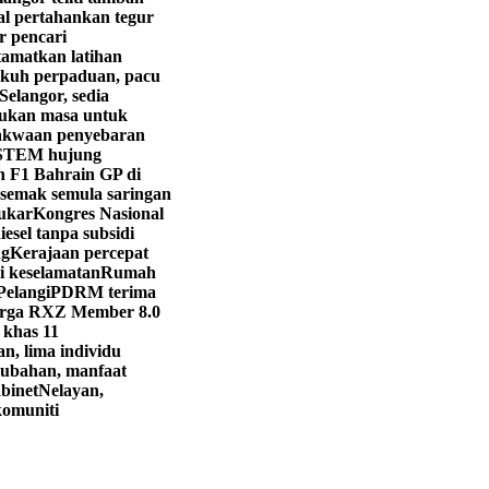
l pertahankan tegur
r pencari
tamatkan latihan
ukuh perpaduan, pacu
elangor, sedia
bukan masa untuk
akwaan penyebaran
 STEM hujung
n F1 Bahrain GP di
semak semula saringan
lukar
Kongres Nasional
iesel tanpa subsidi
ng
Kerajaan percepat
i keselamatan
Rumah
Pelangi
PDRM terima
arga RXZ Member 8.0
 khas 11
n, lima individu
ubahan, manfaat
binet
Nelayan,
komuniti