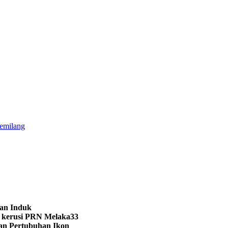
gemilang
lan Induk
1 kerusi PRN Melaka
33
gan Pertubuhan Ikon