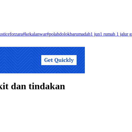
usticeforzara
#kekalanwar
#polahdolokbarumadah
1 jun
1 rumah 1 jalur 
kit dan tindakan