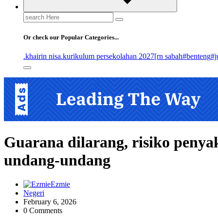
Search
for:
Or check our Popular Categories...
.khairin nisa
.kurikulum persekolahan 2027
[rn sabah
#benteng
#j
Guarana dilarang, risiko penya
undang-undang
Ezmie
Negeri
February 6, 2026
0 Comments