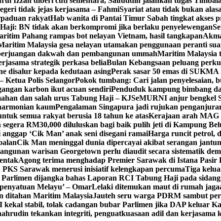
rul Izzah diberi cuti sementara, Saifuddin jalankan tugas Timba
egeri tidak jejas kerjasama – Fahmi
Syariat atau tidak bukan alasa
rpaduan rakyat
Hab wanita di Pantai Timur Sabah tingkat akse
aji: BN tidak akan berkompromi jika berlaku penyelewengan
Se
ritim Pahang rampas bot nelayan Vietnam, hasil tangkapan
Akma
Maritim Malaysia gesa nelayan utamakan penggunaan peranti sua
g perjuangan dakwah dan pembangunan ummah
Maritim Malaysia 
jasama strategik perkasa belia
Bulan Kebangsaan peluang perk
ne disalur kepada kedutaan asing
Perak sasar 50 emas di SUKMA S
– Ketua Polis Selangor
Pokok tumbang: Cari jalan penyelesaian, 
gangan karbon ikut acuan sendiri
Penduduk kampung bimbang d
han dan salah urus Tabung Haji – KJ
SeMURNI anjur bengkel
eharmonian kaum
Pengalaman Singapura jadi rujukan penganjura
tuk semua rakyat berusia 18 tahun ke atas
Kerajaan arah MAG 
segera RM30,000 diluluskan bagi baik pulih jeti di Kampung Be
 anggap ‘Cik Man’ anak seni disegani ramai
Harga runcit petrol, d
oalan
Cik Man meninggal dunia dipercayai akibat serangan jantu
angunan warisan Georgetown perlu diaudit secara sistematik dem
rentak
Agong terima menghadap Premier Sarawak di Istana Pasir 
PKS Sarawak menerusi inisiatif kelengkapan percuma
Tiga kelu
i Parlimen dijangka bahas Laporan RCI Tabung Haji pada sidang
 ‘penyatuan Melayu’ – Omar
Lelaki ditemukan maut di rumah jagaa
n ditahan Maritim Malaysia
Jauteh seru warga PDRM sambut per
kal stabil, tolak cadangan bubar Parlimen jika DAP keluar Ka
ahrudin tekankan integriti, penguatkuasaan adil dan kerjasama 