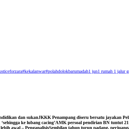
usticeforzara
#kekalanwar
#polahdolokbarumadah
1 jun
1 rumah 1 jalur 
endidikan dan sukan
JKKK Penampang diseru bersatu jayakan Pe
 ‘sehingga ke lubang cacing’
AMK persoal pendirian BN tuntut 2
ebih awal – Penganalisis
Sembilan tahun turun padang, perjuan