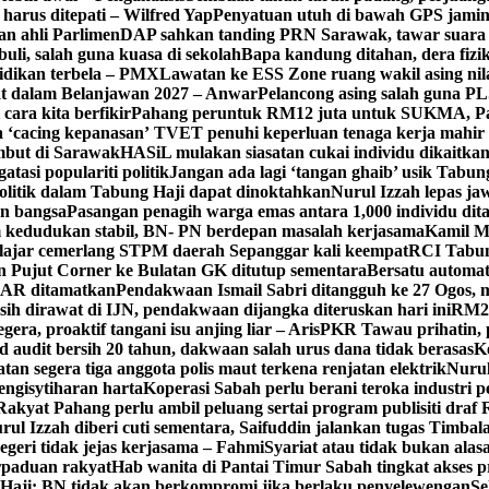
i harus ditepati – Wilfred Yap
Penyatuan utuh di bawah GPS jam
an ahli Parlimen
DAP sahkan tanding PRN Sarawak, tawar suara a
uli, salah guna kuasa di sekolah
Bapa kandung ditahan, dera fizi
idikan terbela – PMX
Lawatan ke ESS Zone ruang wakil asing nil
at dalam Belanjawan 2027 – Anwar
Pelancong asing salah guna P
cara kita berfikir
Pahang peruntuk RM12 juta untuk SUKMA, 
 ‘cacing kepanasan’
TVET penuhi keperluan tenaga kerja mahir in
but di Sarawak
HASiL mulakan siasatan cukai individu dikaitk
asi populariti politik
Jangan ada lagi ‘tangan ghaib’ usik Tabun
itik dalam Tabung Haji dapat dinoktahkan
Nurul Izzah lepas jaw
an bangsa
Pasangan penagih warga emas antara 1,000 individu d
kedudukan stabil, BN- PN berdepan masalah kerjasama
Kamil M
lajar cemerlang STPM daerah Sepanggar kali keempat
RCI Tabun
an Pujut Corner ke Bulatan GK ditutup sementara
Bersatu automa
 SAR ditamatkan
Pendakwaan Ismail Sabri ditangguh ke 27 Ogos, m
sih dirawat di IJN, pendakwaan dijangka diteruskan hari ini
RM20
gera, proaktif tangani isu anjing liar – Aris
PKR Tawau prihatin, 
 audit bersih 20 tahun, dakwaan salah urus dana tidak berasas
K
tan segera tiga anggota polis maut terkena renjatan elektrik
Nurul
engisytiharan harta
Koperasi Sabah perlu berani teroka industri 
Rakyat Pahang perlu ambil peluang sertai program publisiti draf
rul Izzah diberi cuti sementara, Saifuddin jalankan tugas Timba
egeri tidak jejas kerjasama – Fahmi
Syariat atau tidak bukan alasa
rpaduan rakyat
Hab wanita di Pantai Timur Sabah tingkat akse
aji: BN tidak akan berkompromi jika berlaku penyelewengan
Se