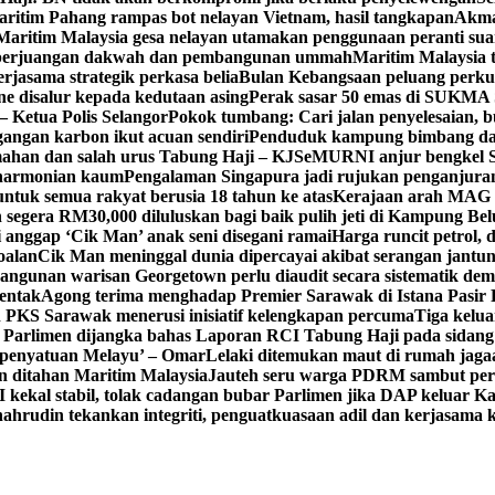
ritim Pahang rampas bot nelayan Vietnam, hasil tangkapan
Akma
Maritim Malaysia gesa nelayan utamakan penggunaan peranti sua
g perjuangan dakwah dan pembangunan ummah
Maritim Malaysia 
jasama strategik perkasa belia
Bulan Kebangsaan peluang perk
ne disalur kepada kedutaan asing
Perak sasar 50 emas di SUKMA S
– Ketua Polis Selangor
Pokok tumbang: Cari jalan penyelesaian, 
gangan karbon ikut acuan sendiri
Penduduk kampung bimbang d
han dan salah urus Tabung Haji – KJ
SeMURNI anjur bengkel
eharmonian kaum
Pengalaman Singapura jadi rujukan penganjura
tuk semua rakyat berusia 18 tahun ke atas
Kerajaan arah MAG 
segera RM30,000 diluluskan bagi baik pulih jeti di Kampung Be
 anggap ‘Cik Man’ anak seni disegani ramai
Harga runcit petrol, d
oalan
Cik Man meninggal dunia dipercayai akibat serangan jantu
angunan warisan Georgetown perlu diaudit secara sistematik dem
rentak
Agong terima menghadap Premier Sarawak di Istana Pasir 
PKS Sarawak menerusi inisiatif kelengkapan percuma
Tiga kelu
i Parlimen dijangka bahas Laporan RCI Tabung Haji pada sidang
 ‘penyatuan Melayu’ – Omar
Lelaki ditemukan maut di rumah jagaa
n ditahan Maritim Malaysia
Jauteh seru warga PDRM sambut per
kal stabil, tolak cadangan bubar Parlimen jika DAP keluar Ka
ahrudin tekankan integriti, penguatkuasaan adil dan kerjasama 