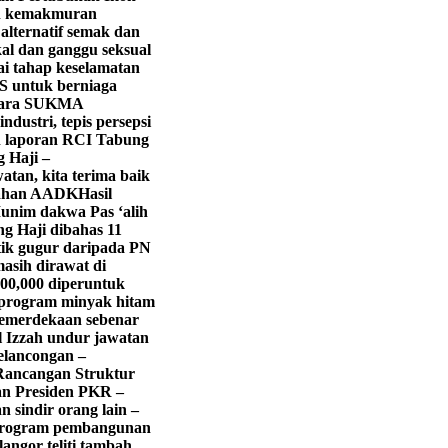
in kemakmuran
lternatif semak dan
kal dan ganggu seksual
ai tahap keselamatan
LS untuk berniaga
Para SUKMA
dustri, tepis persepsi
an laporan RCI Tabung
g Haji –
atan, kita terima baik
itahan AADK
Hasil
unim dakwa Pas ‘alih
g Haji dibahas 11
tik gugur daripada PN
asih dirawat di
0,000 diperuntuk
program minyak hitam
emerdekaan sebenar
 Izzah undur jawatan
pelancongan –
 Rancangan Struktur
lan Presiden PKR –
n sindir orang lain –
s program pembangunan
langor teliti tambah