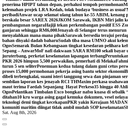
penerima HPIPT tahun depan, perhalusi tempoh permohonan
Ma
kelemahan projek LRA Kedah, tolak budaya ‘business as usual’
peribadi
Anwar ucap selamat ulang tahun ke-55 ABIM, kenan
berskala besar SAREX 2026
JKOM Sarawak, IKBN Miri jalin ker
pembangunan negara
Hajiji tekan perkembangan positif ESS Zo
ganjaran sehingga RM6,000
Jenayah di Selangor terus menurun 
menyalahkan mana-mana pihak
Sarawak bersedia terajui perda
bahan disyaki dadah baharu
Sudah tiba masa UMNO akui kelema
Ogos
Semarak Bulan Kebangsaan tingkat kesedaran pelihara k
Sepang – Anwar
MoF nafi dakwaan SARA RM100 sekali bayar un
juruterbang, perketat keselamatan lapangan terbang
Peruntukan 
PKR 2026 himpun 5,500 perwakilan, pemerhati di Melaka
Fahmi
turun 5 sen seliter
Penemuan kedua tulang dalam guni cetus pers
proses 15,000 permohonan pekerja asing bantu sektor ekonomi
B
dibeli terbengkalai, suami isteri tanggung sewa dan pinjaman se
sembilan laporan kes jenayah RCI TH
Maxim perkasa usahawan 
maut terima Faedah Sepanjang Hayat Perkeso
35 hingga 40 Ahl
Ogos
Pelantikan Timbalan Exco bongkar nafsu kuasa di sebalik
ditahan
10 kru warga asing gagal kemuka dokumen, vesel nelaya
teknologi demi tingkat kecekapan
PKR yakin Kerajaan MADANI ke
komuniti maritim diingat tidak ambil mudah SOP keselamatan
Sh
Sat. Aug 8th, 2026