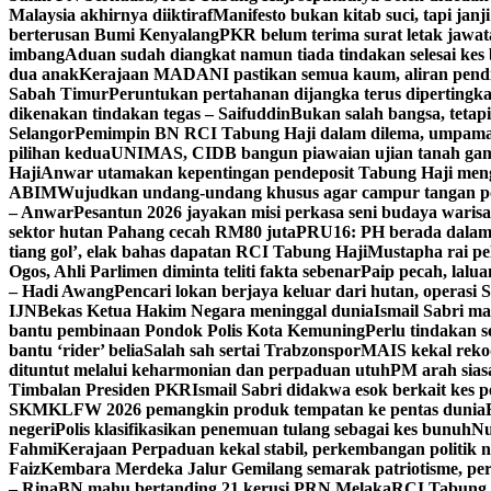
Malaysia akhirnya diiktiraf
Manifesto bukan kitab suci, tapi janj
berterusan Bumi Kenyalang
PKR belum terima surat letak jawat
imbang
Aduan sudah diangkat namun tiada tindakan selesai kes b
dua anak
Kerajaan MADANI pastikan semua kaum, aliran pend
Sabah Timur
Peruntukan pertahanan dijangka terus dipertingk
dikenakan tindakan tegas – Saifuddin
Bukan salah bangsa, tetapi 
Selangor
Pemimpin BN RCI Tabung Haji dalam dilema, umpama
pilihan kedua
UNIMAS, CIDB bangun piawaian ujian tanah gam
Haji
Anwar utamakan kepentingan pendeposit Tabung Haji mengat
ABIM
Wujudkan undang-undang khusus agar campur tangan pol
– Anwar
Pesantun 2026 jayakan misi perkasa seni budaya waris
sektor hutan Pahang cecah RM80 juta
PRU16: PH berada dalam 
tiang gol’, elak bahas dapatan RCI Tabung Haji
Mustapha rai pe
Ogos, Ahli Parlimen diminta teliti fakta sebenar
Paip pecah, lalu
– Hadi Awang
Pencari lokan berjaya keluar dari hutan, operasi
IJN
Bekas Ketua Hakim Negara meninggal dunia
Ismail Sabri ma
bantu pembinaan Pondok Polis Kota Kemuning
Perlu tindakan se
bantu ‘rider’ belia
Salah sah sertai Trabzonspor
MAIS kekal rekod
dituntut melalui keharmonian dan perpaduan utuh
PM arah siasa
Timbalan Presiden PKR
Ismail Sabri didakwa esok berkait kes p
SKM
KLFW 2026 pemangkin produk tempatan ke pentas dunia
negeri
Polis klasifikasikan penemuan tulang sebagai kes bunuh
Nu
Fahmi
Kerajaan Perpaduan kekal stabil, perkembangan politik n
Faiz
Kembara Merdeka Jalur Gemilang semarak patriotisme, pe
– Rina
BN mahu bertanding 21 kerusi PRN Melaka
RCI Tabung H