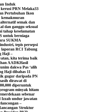
lan Induk
1 kerusi PRN Melaka
33
gan Pertubuhan Ikon
in kemakmuran
lternatif semak dan
kal dan ganggu seksual
ai tahap keselamatan
LS untuk berniaga
Para SUKMA
dustri, tepis persepsi
an laporan RCI Tabung
g Haji –
atan, kita terima baik
itahan AADK
Hasil
unim dakwa Pas ‘alih
g Haji dibahas 11
tik gugur daripada PN
asih dirawat di
0,000 diperuntuk
program minyak hitam
emerdekaan sebenar
 Izzah undur jawatan
pelancongan –
 Rancangan Struktur