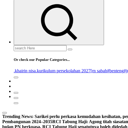
Search
for:
Or check our Popular Categories...
.khairin nisa
.kurikulum persekolahan 2027
[rn sabah
#benteng
#j
Trending News:
Sarikei perlu perkasa kemudahan kesihatan, p
Pembangunan 2024–2035
RCI Tabung Haji: Agong titah siasatan
bulan PN berkuasa, RCI Tabung Haji sepatutnya boleh didedah l