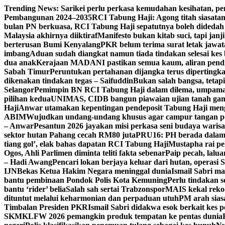
Skip
Trending News:
Sarikei perlu perkasa kemudahan kesihatan, p
to
Pembangunan 2024–2035
RCI Tabung Haji: Agong titah siasatan
content
bulan PN berkuasa, RCI Tabung Haji sepatutnya boleh didedah l
Malaysia akhirnya diiktiraf
Manifesto bukan kitab suci, tapi janj
berterusan Bumi Kenyalang
PKR belum terima surat letak jawat
imbang
Aduan sudah diangkat namun tiada tindakan selesai kes b
dua anak
Kerajaan MADANI pastikan semua kaum, aliran pend
Sabah Timur
Peruntukan pertahanan dijangka terus dipertingk
dikenakan tindakan tegas – Saifuddin
Bukan salah bangsa, tetapi 
Selangor
Pemimpin BN RCI Tabung Haji dalam dilema, umpama
pilihan kedua
UNIMAS, CIDB bangun piawaian ujian tanah gam
Haji
Anwar utamakan kepentingan pendeposit Tabung Haji mengat
ABIM
Wujudkan undang-undang khusus agar campur tangan pol
– Anwar
Pesantun 2026 jayakan misi perkasa seni budaya waris
sektor hutan Pahang cecah RM80 juta
PRU16: PH berada dalam 
tiang gol’, elak bahas dapatan RCI Tabung Haji
Mustapha rai pe
Ogos, Ahli Parlimen diminta teliti fakta sebenar
Paip pecah, lalu
– Hadi Awang
Pencari lokan berjaya keluar dari hutan, operasi
IJN
Bekas Ketua Hakim Negara meninggal dunia
Ismail Sabri ma
bantu pembinaan Pondok Polis Kota Kemuning
Perlu tindakan se
bantu ‘rider’ belia
Salah sah sertai Trabzonspor
MAIS kekal rekod
dituntut melalui keharmonian dan perpaduan utuh
PM arah siasa
Timbalan Presiden PKR
Ismail Sabri didakwa esok berkait kes p
SKM
KLFW 2026 pemangkin produk tempatan ke pentas dunia