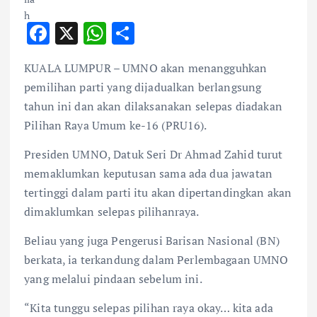
F
X
W
S
ac
h
h
KUALA LUMPUR – UMNO akan menangguhkan
e
at
ar
pemilihan parti yang dijadualkan berlangsung
b
s
e
tahun ini dan akan dilaksanakan selepas diadakan
o
A
Pilihan Raya Umum ke-16 (PRU16).
o
p
Presiden UMNO, Datuk Seri Dr Ahmad Zahid turut
k
p
memaklumkan keputusan sama ada dua jawatan
tertinggi dalam parti itu akan dipertandingkan akan
dimaklumkan selepas pilihanraya.
Beliau yang juga Pengerusi Barisan Nasional (BN)
berkata, ia terkandung dalam Perlembagaan UMNO
yang melalui pindaan sebelum ini.
“Kita tunggu selepas pilihan raya okay… kita ada