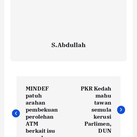
S.Abdullah
P
MINDEF
PKR Kedah
o
patuh
mahu
arahan
tawan
s
pembekuan
semula
perolehan
kerusi
t
ATM
Parlimen,
berkait isu
DUN