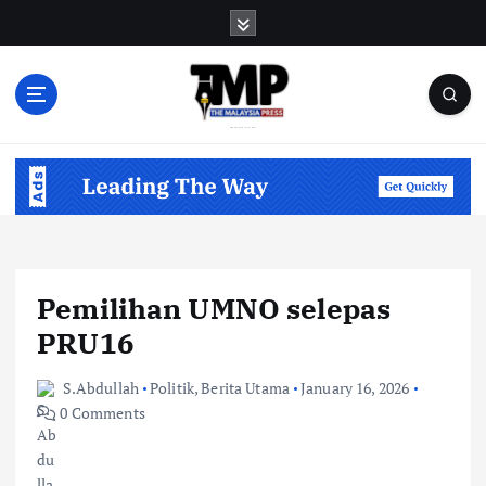
S
k
i
p
t
o
Informasi Berfakta Membuka Minda
c
o
n
t
e
n
Pemilihan UMNO selepas
t
PRU16
S.Abdullah
Politik
,
Berita Utama
January 16, 2026
0 Comments