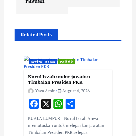
rasuah
n
a
v
Related Posts
i
g
Berita Utama
Politik
a
Nurul Izzah undur jawatan
Timbalan Presiden PKR
t
Yaya Amir
August 6, 2026
F
X
W
S
i
ac
h
h
KUALA LUMPUR – Nurul Izzah Anwar
e
at
ar
o
memutuskan untuk melepaskan jawatan
b
s
e
Timbalan Presiden PKR selepas