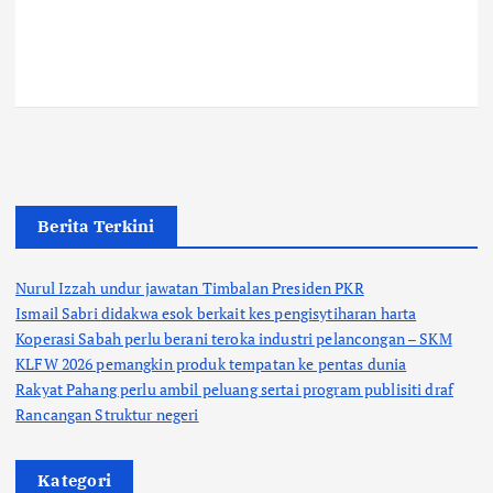
Berita Terkini
Nurul Izzah undur jawatan Timbalan Presiden PKR
Ismail Sabri didakwa esok berkait kes pengisytiharan harta
Koperasi Sabah perlu berani teroka industri pelancongan – SKM
KLFW 2026 pemangkin produk tempatan ke pentas dunia
Rakyat Pahang perlu ambil peluang sertai program publisiti draf
Rancangan Struktur negeri
Kategori