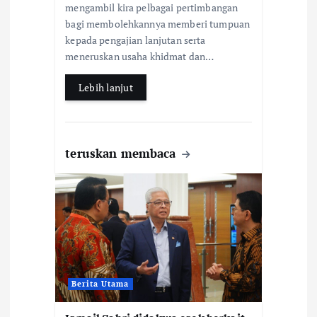
n
mengambil kira pelbagai pertimbangan
o
A
bagi membolehkannya memberi tumpuan
o
p
kepada pengajian lanjutan serta
k
p
meneruskan usaha khidmat dan…
Lebih lanjut
teruskan membaca
Berita Utama