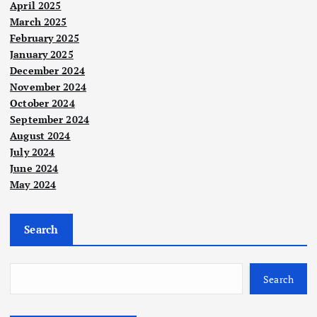
April 2025
March 2025
February 2025
January 2025
Nege
December 2024
ri
November 2024
Rak
October 2024
yat
September 2024
Pah
August 2024
ang
July 2024
perl
June 2024
May 2024
u
amb
il
Search
pelu
Berit
Nege
a
ri
ang
Utam
Nasi
a
onal
sert
Poli
Search
Polit
ik
KLF
ai
s
W
Nur