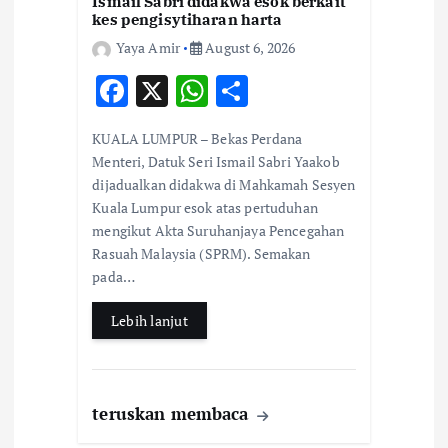
Ismail Sabri didakwa esok berkait
kes pengisytiharan harta
Yaya Amir
August 6, 2026
F
X
W
S
ac
h
h
KUALA LUMPUR – Bekas Perdana
e
at
ar
Menteri, Datuk Seri Ismail Sabri Yaakob
b
s
e
dijadualkan didakwa di Mahkamah Sesyen
Kuala Lumpur esok atas pertuduhan
o
A
mengikut Akta Suruhanjaya Pencegahan
o
p
Rasuah Malaysia (SPRM). Semakan
k
p
pada…
Lebih lanjut
teruskan membaca