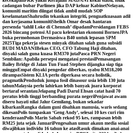
kecekapan
PKR yakin Kerajaan MADANI kekal stabil, tolak
cadangan bubar Parlimen jika DAP keluar Kabinet
Nelayan,
komuniti maritim diingat tidak ambil mudah SOP
keselamatan
Shahrudin tekankan integriti, penguatkuasaan adil
dan kerjasama komuniti
Sheikh Omar desak hantaran
persenda ‘tahlil Loke di Chennah’ dipadam
Persidangan FEBS
2026 bincang potensi AI pacu kelestarian ekonomi Borneo
JPA
buka permohonan Dermasiswa B40 untuk lepasan SPM
2025
Tiga pekerja stesen minyak ditahan salah guna subsidi
BUDI MADANI
Bekas CEO, CFO Tabung Haji ditahan,
disyaki salah guna kuasa RM370 juta
Pasca PRN Negeri
Sembilan: Apabila persepsi mengatasi prestasi
Pemasangan
Bailey Bridge di Jalan Tun Fuad Stephen dijangka siap tiga
minggu
Empat disyaki pengedar diberkas, syabu RM18,200
dirampas
Sistem KLIA perlu diperkasa secara holistik,
pragmatik
Penduduk jumpa fosil dinasour usia lebih 130 juta
tahun
Malaysia perlu lahirkan lebih banyak juara korporat
bertaraf serantau
Jelapang Padi Darul Ehsan catat hasil 70
peratus lebih tinggi berbanding purata negeri
Penjawat awam
diseru hayati nilai Jalur Gemilang, bukan sekadar
kibarkan
Rangka dalam guni disahkan manusia, waris sedang
dikesan
Polis tumpaskan ‘Geng Andy’, selesai 10 kes curi rim
kenderaan
Polis Marin Sabah rekod 95 kes, rampasan lebih
RM25 juta sejak Januari
Pengesahan umur akaun media sosial
diwajibkan individu 16 tahun ke atas
Rasuk dimakan anai-anai