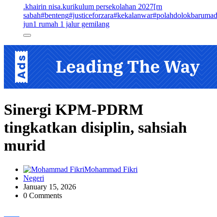
.khairin nisa
.kurikulum persekolahan 2027
[rn
sabah
#benteng
#justiceforzara
#kekalanwar
#polahdolokbaruma
jun
1 rumah 1 jalur gemilang
Sinergi KPM-PDRM
tingkatkan disiplin, sahsiah
murid
Mohammad Fikri
Negeri
January 15, 2026
0 Comments