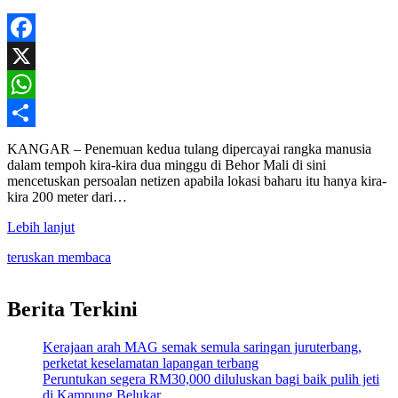
Facebook
X
WhatsApp
Share
KANGAR – Penemuan kedua tulang dipercayai rangka manusia
dalam tempoh kira-kira dua minggu di Behor Mali di sini
mencetuskan persoalan netizen apabila lokasi baharu itu hanya kira-
kira 200 meter dari…
Lebih lanjut
teruskan membaca
Berita Terkini
Kerajaan arah MAG semak semula saringan juruterbang,
perketat keselamatan lapangan terbang
Peruntukan segera RM30,000 diluluskan bagi baik pulih jeti
di Kampung Belukar