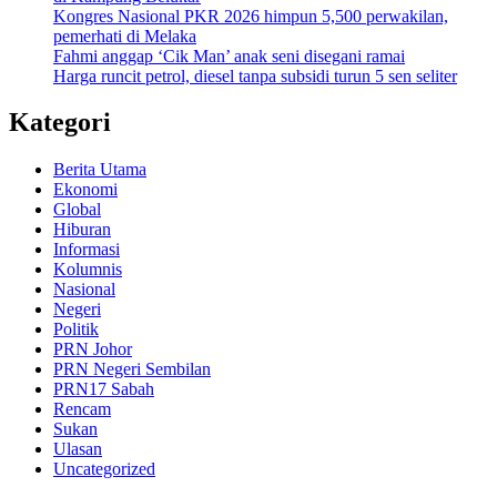
Kongres Nasional PKR 2026 himpun 5,500 perwakilan,
pemerhati di Melaka
Fahmi anggap ‘Cik Man’ anak seni disegani ramai
Harga runcit petrol, diesel tanpa subsidi turun 5 sen seliter
Kategori
Berita Utama
Ekonomi
Global
Hiburan
Informasi
Kolumnis
Nasional
Negeri
Politik
PRN Johor
PRN Negeri Sembilan
PRN17 Sabah
Rencam
Sukan
Ulasan
Uncategorized