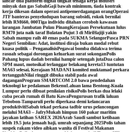
lancar dua platform digital tingkat tenaga kerja industri
minyak dan gas Sabah
Gaji bawah minimum, tiada kontrak
kerja dikesan dalam operasi antipemerdagangan orang
Operasi
JTF banteras penyeludupan barang subsidi, rokok bernilai
lebih RM660, 000
Tiga individu ditahan ceroboh kawasan
larangan Jambatan Pulau Pinang
Kerajaan Persekutuan lulus
RM70 juta naik taraf Bulatan Pujut 3 di Miri
Hajiji yakin
Sabah mampu raih 40 emas pada SUKMA Selangor
Pasca PRN
Negeri Sembilan: Adat, institusi diraja bukan modal rebut
kuasa politik – Penganalisis
Pegawai bomba didakwa terima
rasuah sebagai dorongan keluarkan surat sokongan
Polis
Pahang lupus dadah bernilai hampir setengah juta
Dua calon
SPM maut, motosikal terlanggar belakang kereta
13 tuntutan
MA63 selesai, Kerajaan MADANI komited muktamad perkara
tertangguh
Nilai ringgit dibuka stabil pada awal
dagangan
Program SMARTCOM 2.0 bawa pendedahan
teknologi ke pedalaman Bekenu
Laluan lama Bentong-Kuala
Lumpur perlu dibuat penilaian risiko
Polis berkas dua lelaki
cuba pecah rumah di Batu Kawa
Pengurusan trafik laluan
Tebobon-Tamparuli perlu diperkasa demi kelancaran
produktiviti
Sabah tekad perkasa tadbir urus pelancongan
melalui MA63 – Jafry
Mukah himpun 160 pakar maritim
jayakan latihan SAREX 2026
Arab Saudi sambut ketibaan
lebih 19.5 juta jemaah haji, umrah sepanjang 2025
Polis tahan
suspek rakam video aibkan wanita di Festival Makanan