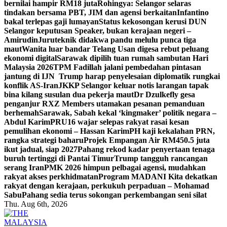
bernilai hampir RM18 juta
Rohingya: Selangor selaras
tindakan bersama PBT, JIM dan agensi berkaitan
Infantino
bakal terlepas gaji lumayan
Status kekosongan kerusi DUN
Selangor keputusan Speaker, bukan kerajaan negeri –
Amirudin
Juruteknik didakwa pandu melulu punca tiga
maut
Wanita luar bandar Telang Usan digesa rebut peluang
ekonomi digital
Sarawak dipilih tuan rumah sambutan Hari
Malaysia 2026
TPM Fadillah jalani pembedahan pintasan
jantung di IJN
Trump harap penyelesaian diplomatik rungkai
konflik AS-Iran
JKKP Selangor keluar notis larangan tapak
bina kilang susulan dua pekerja maut
Dr Dzulkefly gesa
penganjur RXZ Members utamakan pesanan pemanduan
berhemah
Sarawak, Sabah kekal ‘kingmaker’ politik negara –
Abdul Karim
PRU16 wajar selepas rakyat rasai kesan
pemulihan ekonomi – Hassan Karim
PH kaji kekalahan PRN,
rangka strategi baharu
Projek Empangan Air RM450.5 juta
ikut jadual, siap 2027
Pahang rekod kadar penyertaan tenaga
buruh tertinggi di Pantai Timur
Trump tangguh rancangan
serang Iran
PMK 2026 himpun pelbagai agensi, mudahkan
rakyat akses perkhidmatan
Program MADANI Kita dekatkan
rakyat dengan kerajaan, perkukuh perpaduan – Mohamad
Sabu
Pahang sedia terus sokongan perkembangan seni silat
Thu. Aug 6th, 2026