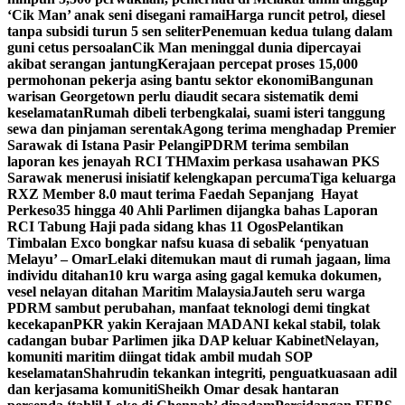
‘Cik Man’ anak seni disegani ramai
Harga runcit petrol, diesel
tanpa subsidi turun 5 sen seliter
Penemuan kedua tulang dalam
guni cetus persoalan
Cik Man meninggal dunia dipercayai
akibat serangan jantung
Kerajaan percepat proses 15,000
permohonan pekerja asing bantu sektor ekonomi
Bangunan
warisan Georgetown perlu diaudit secara sistematik demi
keselamatan
Rumah dibeli terbengkalai, suami isteri tanggung
sewa dan pinjaman serentak
Agong terima menghadap Premier
Sarawak di Istana Pasir Pelangi
PDRM terima sembilan
laporan kes jenayah RCI TH
Maxim perkasa usahawan PKS
Sarawak menerusi inisiatif kelengkapan percuma
Tiga keluarga
RXZ Member 8.0 maut terima Faedah Sepanjang Hayat
Perkeso
35 hingga 40 Ahli Parlimen dijangka bahas Laporan
RCI Tabung Haji pada sidang khas 11 Ogos
Pelantikan
Timbalan Exco bongkar nafsu kuasa di sebalik ‘penyatuan
Melayu’ – Omar
Lelaki ditemukan maut di rumah jagaan, lima
individu ditahan
10 kru warga asing gagal kemuka dokumen,
vesel nelayan ditahan Maritim Malaysia
Jauteh seru warga
PDRM sambut perubahan, manfaat teknologi demi tingkat
kecekapan
PKR yakin Kerajaan MADANI kekal stabil, tolak
cadangan bubar Parlimen jika DAP keluar Kabinet
Nelayan,
komuniti maritim diingat tidak ambil mudah SOP
keselamatan
Shahrudin tekankan integriti, penguatkuasaan adil
dan kerjasama komuniti
Sheikh Omar desak hantaran