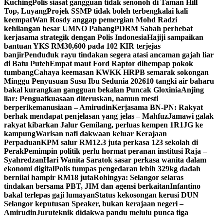
Kuching
Polis siasat gangguan tidak senonoh di Taman Hill
Top, Luyang
Projek SSMP tidak boleh terbengkalai kali
keempat
Wan Rosdy anggap pemergian Mohd Radzi
kehilangan besar UMNO Pahang
PDRM Sabah perhebat
kerjasama strategik dengan Polis Indonesia
Hajiji sampaikan
bantuan YKS RM30,600 pada 102 KIR terjejas
banjir
Penduduk rayu tindakan segera atasi ancaman gajah liar
di Batu Puteh
Empat maut Ford Raptor dihempap pokok
tumbang
Cahaya keemasan KWKK HRPB semarak sokongan
Minggu Penyusuan Susu Ibu Sedunia 2026
10 tangki air baharu
bakal kurangkan gangguan bekalan Puncak Gloxinia
Anjing
liar: Penguatkuasaan diteruskan, namun mesti
berperikemanusiaan – Amirudin
Kerjasama BN-PN: Rakyat
berhak mendapat penjelasan yang jelas – Mahfuz
Jamawi galak
rakyat kibarkan Jalur Gemilang, perluas kempen 1R1JG ke
kampung
Warisan nafi dakwaan keluar Kerajaan
Perpaduan
KPM salur RM12.3 juta perkasa 123 sekolah di
Perak
Pemimpin politik perlu hormat peranan institusi Raja –
Syahredzan
Hari Wanita Saratok sasar perkasa wanita dalam
ekonomi digital
Polis tumpas pengedaran lebih 329kg dadah
bernilai hampir RM18 juta
Rohingya: Selangor selaras
tindakan bersama PBT, JIM dan agensi berkaitan
Infantino
bakal terlepas gaji lumayan
Status kekosongan kerusi DUN
Selangor keputusan Speaker, bukan kerajaan negeri –
Amirudin
Juruteknik didakwa pandu melulu punca tiga