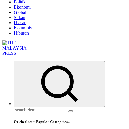
Politik
Ekonomi
Global
Sukan
Ulasan
Kolumnis
Hiburan
Informasi Berfakta Membuka Minda
Search
for:
Or check our Popular Categories...