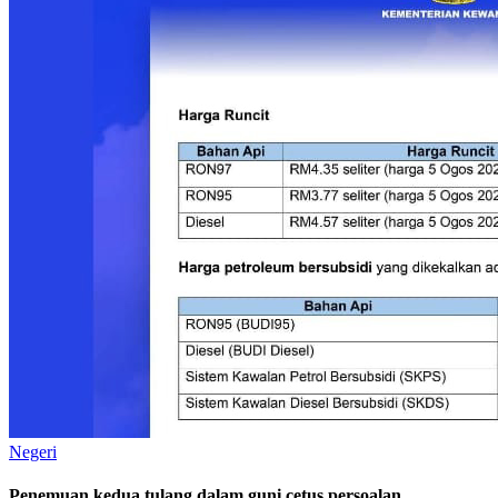
Negeri
Penemuan kedua tulang dalam guni cetus persoalan