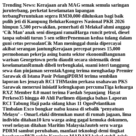
Skip
Trending News:
Kerajaan arah MAG semak semula saringan
to
juruterbang, perketat keselamatan lapangan
content
terbang
Peruntukan segera RM30,000 diluluskan bagi baik
pulih jeti di Kampung Belukar
Kongres Nasional PKR 2026
himpun 5,500 perwakilan, pemerhati di Melaka
Fahmi anggap
‘Cik Man’ anak seni disegani ramai
Harga runcit petrol, diesel
tanpa subsidi turun 5 sen seliter
Penemuan kedua tulang dalam
guni cetus persoalan
Cik Man meninggal dunia dipercayai
akibat serangan jantung
Kerajaan percepat proses 15,000
permohonan pekerja asing bantu sektor ekonomi
Bangunan
warisan Georgetown perlu diaudit secara sistematik demi
keselamatan
Rumah dibeli terbengkalai, suami isteri tanggung
sewa dan pinjaman serentak
Agong terima menghadap Premier
Sarawak di Istana Pasir Pelangi
PDRM terima sembilan
laporan kes jenayah RCI TH
Maxim perkasa usahawan PKS
Sarawak menerusi inisiatif kelengkapan percuma
Tiga keluarga
RXZ Member 8.0 maut terima Faedah Sepanjang Hayat
Perkeso
35 hingga 40 Ahli Parlimen dijangka bahas Laporan
RCI Tabung Haji pada sidang khas 11 Ogos
Pelantikan
Timbalan Exco bongkar nafsu kuasa di sebalik ‘penyatuan
Melayu’ – Omar
Lelaki ditemukan maut di rumah jagaan, lima
individu ditahan
10 kru warga asing gagal kemuka dokumen,
vesel nelayan ditahan Maritim Malaysia
Jauteh seru warga
PDRM sambut perubahan, manfaat teknologi demi tingkat