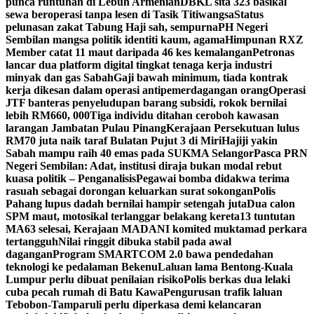
punca runtuhan di Lebuh Armenian
DBKL sita 323 basikal
sewa beroperasi tanpa lesen di Tasik Titiwangsa
Status
pelunasan zakat Tabung Haji sah, sempurna
PH Negeri
Sembilan mangsa politik identiti kaum, agama
Himpunan RXZ
Member catat 11 maut daripada 46 kes kemalangan
Petronas
lancar dua platform digital tingkat tenaga kerja industri
minyak dan gas Sabah
Gaji bawah minimum, tiada kontrak
kerja dikesan dalam operasi antipemerdagangan orang
Operasi
JTF banteras penyeludupan barang subsidi, rokok bernilai
lebih RM660, 000
Tiga individu ditahan ceroboh kawasan
larangan Jambatan Pulau Pinang
Kerajaan Persekutuan lulus
RM70 juta naik taraf Bulatan Pujut 3 di Miri
Hajiji yakin
Sabah mampu raih 40 emas pada SUKMA Selangor
Pasca PRN
Negeri Sembilan: Adat, institusi diraja bukan modal rebut
kuasa politik – Penganalisis
Pegawai bomba didakwa terima
rasuah sebagai dorongan keluarkan surat sokongan
Polis
Pahang lupus dadah bernilai hampir setengah juta
Dua calon
SPM maut, motosikal terlanggar belakang kereta
13 tuntutan
MA63 selesai, Kerajaan MADANI komited muktamad perkara
tertangguh
Nilai ringgit dibuka stabil pada awal
dagangan
Program SMARTCOM 2.0 bawa pendedahan
teknologi ke pedalaman Bekenu
Laluan lama Bentong-Kuala
Lumpur perlu dibuat penilaian risiko
Polis berkas dua lelaki
cuba pecah rumah di Batu Kawa
Pengurusan trafik laluan
Tebobon-Tamparuli perlu diperkasa demi kelancaran