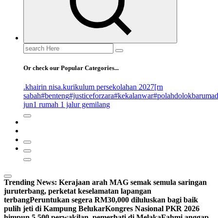
Search
for:
Or check our Popular Categories...
.khairin nisa
.kurikulum persekolahan 2027
[rn
sabah
#benteng
#justiceforzara
#kekalanwar
#polahdolokbaruma
jun
1 rumah 1 jalur gemilang
Trending News:
Kerajaan arah MAG semak semula saringan
juruterbang, perketat keselamatan lapangan
terbang
Peruntukan segera RM30,000 diluluskan bagi baik
pulih jeti di Kampung Belukar
Kongres Nasional PKR 2026
himpun 5,500 perwakilan, pemerhati di Melaka
Fahmi anggap