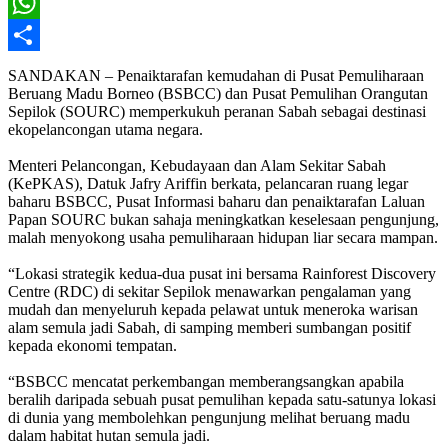
X
WhatsApp
Share
SANDAKAN – Penaiktarafan kemudahan di Pusat Pemuliharaan
Beruang Madu Borneo (BSBCC) dan Pusat Pemulihan Orangutan
Sepilok (SOURC) memperkukuh peranan Sabah sebagai destinasi
ekopelancongan utama negara.
Menteri Pelancongan, Kebudayaan dan Alam Sekitar Sabah
(KePKAS), Datuk Jafry Ariffin berkata, pelancaran ruang legar
baharu BSBCC, Pusat Informasi baharu dan penaiktarafan Laluan
Papan SOURC bukan sahaja meningkatkan keselesaan pengunjung,
malah menyokong usaha pemuliharaan hidupan liar secara mampan.
“Lokasi strategik kedua-dua pusat ini bersama Rainforest Discovery
Centre (RDC) di sekitar Sepilok menawarkan pengalaman yang
mudah dan menyeluruh kepada pelawat untuk meneroka warisan
alam semula jadi Sabah, di samping memberi sumbangan positif
kepada ekonomi tempatan.
“BSBCC mencatat perkembangan memberangsangkan apabila
beralih daripada sebuah pusat pemulihan kepada satu-satunya lokasi
di dunia yang membolehkan pengunjung melihat beruang madu
dalam habitat hutan semula jadi.