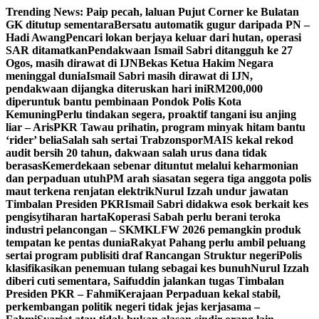
Skip
Trending News:
Paip pecah, laluan Pujut Corner ke Bulatan
to
GK ditutup sementara
Bersatu automatik gugur daripada PN –
content
Hadi Awang
Pencari lokan berjaya keluar dari hutan, operasi
SAR ditamatkan
Pendakwaan Ismail Sabri ditangguh ke 27
Ogos, masih dirawat di IJN
Bekas Ketua Hakim Negara
meninggal dunia
Ismail Sabri masih dirawat di IJN,
pendakwaan dijangka diteruskan hari ini
RM200,000
diperuntuk bantu pembinaan Pondok Polis Kota
Kemuning
Perlu tindakan segera, proaktif tangani isu anjing
liar – Aris
PKR Tawau prihatin, program minyak hitam bantu
‘rider’ belia
Salah sah sertai Trabzonspor
MAIS kekal rekod
audit bersih 20 tahun, dakwaan salah urus dana tidak
berasas
Kemerdekaan sebenar dituntut melalui keharmonian
dan perpaduan utuh
PM arah siasatan segera tiga anggota polis
maut terkena renjatan elektrik
Nurul Izzah undur jawatan
Timbalan Presiden PKR
Ismail Sabri didakwa esok berkait kes
pengisytiharan harta
Koperasi Sabah perlu berani teroka
industri pelancongan – SKM
KLFW 2026 pemangkin produk
tempatan ke pentas dunia
Rakyat Pahang perlu ambil peluang
sertai program publisiti draf Rancangan Struktur negeri
Polis
klasifikasikan penemuan tulang sebagai kes bunuh
Nurul Izzah
diberi cuti sementara, Saifuddin jalankan tugas Timbalan
Presiden PKR – Fahmi
Kerajaan Perpaduan kekal stabil,
perkembangan politik negeri tidak jejas kerjasama –