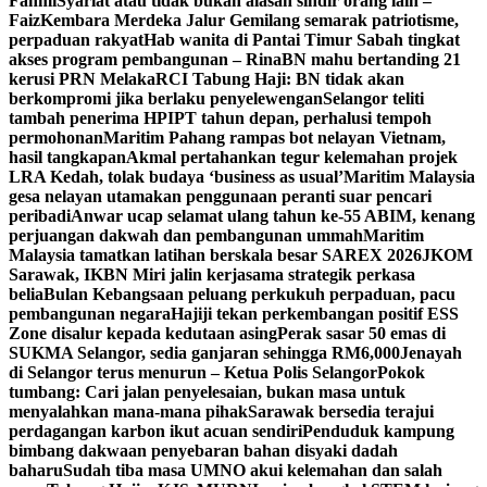
Fahmi
Syariat atau tidak bukan alasan sindir orang lain –
Faiz
Kembara Merdeka Jalur Gemilang semarak patriotisme,
perpaduan rakyat
Hab wanita di Pantai Timur Sabah tingkat
akses program pembangunan – Rina
BN mahu bertanding 21
kerusi PRN Melaka
RCI Tabung Haji: BN tidak akan
berkompromi jika berlaku penyelewengan
Selangor teliti
tambah penerima HPIPT tahun depan, perhalusi tempoh
permohonan
Maritim Pahang rampas bot nelayan Vietnam,
hasil tangkapan
Akmal pertahankan tegur kelemahan projek
LRA Kedah, tolak budaya ‘business as usual’
Maritim Malaysia
gesa nelayan utamakan penggunaan peranti suar pencari
peribadi
Anwar ucap selamat ulang tahun ke-55 ABIM, kenang
perjuangan dakwah dan pembangunan ummah
Maritim
Malaysia tamatkan latihan berskala besar SAREX 2026
JKOM
Sarawak, IKBN Miri jalin kerjasama strategik perkasa
belia
Bulan Kebangsaan peluang perkukuh perpaduan, pacu
pembangunan negara
Hajiji tekan perkembangan positif ESS
Zone disalur kepada kedutaan asing
Perak sasar 50 emas di
SUKMA Selangor, sedia ganjaran sehingga RM6,000
Jenayah
di Selangor terus menurun – Ketua Polis Selangor
Pokok
tumbang: Cari jalan penyelesaian, bukan masa untuk
menyalahkan mana-mana pihak
Sarawak bersedia terajui
perdagangan karbon ikut acuan sendiri
Penduduk kampung
bimbang dakwaan penyebaran bahan disyaki dadah
baharu
Sudah tiba masa UMNO akui kelemahan dan salah