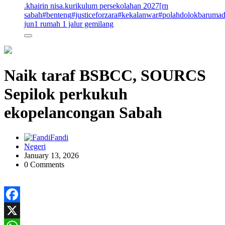
.khairin nisa
.kurikulum persekolahan 2027
[rn
sabah
#benteng
#justiceforzara
#kekalanwar
#polahdolokbaruma
jun
1 rumah 1 jalur gemilang
Naik taraf BSBCC, SOURCS
Sepilok perkukuh
ekopelancongan Sabah
Fandi
Negeri
January 13, 2026
0 Comments
Facebook