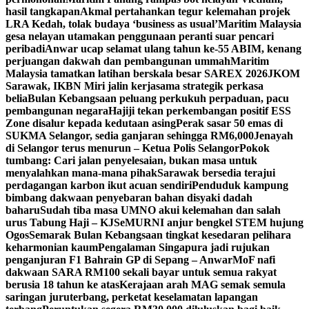
hasil tangkapan
Akmal pertahankan tegur kelemahan projek
LRA Kedah, tolak budaya ‘business as usual’
Maritim Malaysia
gesa nelayan utamakan penggunaan peranti suar pencari
peribadi
Anwar ucap selamat ulang tahun ke-55 ABIM, kenang
perjuangan dakwah dan pembangunan ummah
Maritim
Malaysia tamatkan latihan berskala besar SAREX 2026
JKOM
Sarawak, IKBN Miri jalin kerjasama strategik perkasa
belia
Bulan Kebangsaan peluang perkukuh perpaduan, pacu
pembangunan negara
Hajiji tekan perkembangan positif ESS
Zone disalur kepada kedutaan asing
Perak sasar 50 emas di
SUKMA Selangor, sedia ganjaran sehingga RM6,000
Jenayah
di Selangor terus menurun – Ketua Polis Selangor
Pokok
tumbang: Cari jalan penyelesaian, bukan masa untuk
menyalahkan mana-mana pihak
Sarawak bersedia terajui
perdagangan karbon ikut acuan sendiri
Penduduk kampung
bimbang dakwaan penyebaran bahan disyaki dadah
baharu
Sudah tiba masa UMNO akui kelemahan dan salah
urus Tabung Haji – KJ
SeMURNI anjur bengkel STEM hujung
Ogos
Semarak Bulan Kebangsaan tingkat kesedaran pelihara
keharmonian kaum
Pengalaman Singapura jadi rujukan
penganjuran F1 Bahrain GP di Sepang – Anwar
MoF nafi
dakwaan SARA RM100 sekali bayar untuk semua rakyat
berusia 18 tahun ke atas
Kerajaan arah MAG semak semula
saringan juruterbang, perketat keselamatan lapangan