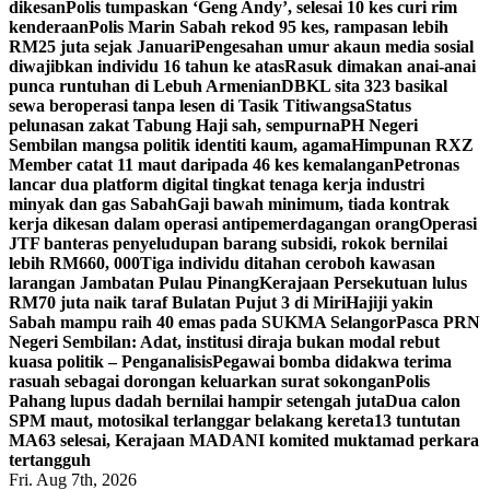
dikesan
Polis tumpaskan ‘Geng Andy’, selesai 10 kes curi rim
kenderaan
Polis Marin Sabah rekod 95 kes, rampasan lebih
RM25 juta sejak Januari
Pengesahan umur akaun media sosial
diwajibkan individu 16 tahun ke atas
Rasuk dimakan anai-anai
punca runtuhan di Lebuh Armenian
DBKL sita 323 basikal
sewa beroperasi tanpa lesen di Tasik Titiwangsa
Status
pelunasan zakat Tabung Haji sah, sempurna
PH Negeri
Sembilan mangsa politik identiti kaum, agama
Himpunan RXZ
Member catat 11 maut daripada 46 kes kemalangan
Petronas
lancar dua platform digital tingkat tenaga kerja industri
minyak dan gas Sabah
Gaji bawah minimum, tiada kontrak
kerja dikesan dalam operasi antipemerdagangan orang
Operasi
JTF banteras penyeludupan barang subsidi, rokok bernilai
lebih RM660, 000
Tiga individu ditahan ceroboh kawasan
larangan Jambatan Pulau Pinang
Kerajaan Persekutuan lulus
RM70 juta naik taraf Bulatan Pujut 3 di Miri
Hajiji yakin
Sabah mampu raih 40 emas pada SUKMA Selangor
Pasca PRN
Negeri Sembilan: Adat, institusi diraja bukan modal rebut
kuasa politik – Penganalisis
Pegawai bomba didakwa terima
rasuah sebagai dorongan keluarkan surat sokongan
Polis
Pahang lupus dadah bernilai hampir setengah juta
Dua calon
SPM maut, motosikal terlanggar belakang kereta
13 tuntutan
MA63 selesai, Kerajaan MADANI komited muktamad perkara
tertangguh
Fri. Aug 7th, 2026