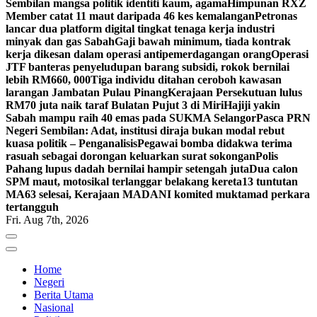
Sembilan mangsa politik identiti kaum, agama
Himpunan RXZ
Member catat 11 maut daripada 46 kes kemalangan
Petronas
lancar dua platform digital tingkat tenaga kerja industri
minyak dan gas Sabah
Gaji bawah minimum, tiada kontrak
kerja dikesan dalam operasi antipemerdagangan orang
Operasi
JTF banteras penyeludupan barang subsidi, rokok bernilai
lebih RM660, 000
Tiga individu ditahan ceroboh kawasan
larangan Jambatan Pulau Pinang
Kerajaan Persekutuan lulus
RM70 juta naik taraf Bulatan Pujut 3 di Miri
Hajiji yakin
Sabah mampu raih 40 emas pada SUKMA Selangor
Pasca PRN
Negeri Sembilan: Adat, institusi diraja bukan modal rebut
kuasa politik – Penganalisis
Pegawai bomba didakwa terima
rasuah sebagai dorongan keluarkan surat sokongan
Polis
Pahang lupus dadah bernilai hampir setengah juta
Dua calon
SPM maut, motosikal terlanggar belakang kereta
13 tuntutan
MA63 selesai, Kerajaan MADANI komited muktamad perkara
tertangguh
Fri. Aug 7th, 2026
Home
Negeri
Berita Utama
Nasional