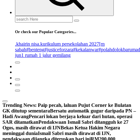
Search
for:
Or check our Popular Categories...
.khairin nisa
.kurikulum persekolahan 2027
[rn
sabah
#benteng
#justiceforzara
#kekalanwar
#polahdolokbaruma
jun
1 rumah 1 jalur gemilang
Trending News:
Paip pecah, laluan Pujut Corner ke Bulatan
GK ditutup sementara
Bersatu automatik gugur daripada PN –
Hadi Awang
Pencari lokan berjaya keluar dari hutan, operasi
SAR ditamatkan
Pendakwaan Ismail Sabri ditangguh ke 27
Ogos, masih dirawat di IJN
Bekas Ketua Hakim Negara
meninggal dunia
Ismail Sabri masih dirawat di IJN,
pendakwaan dijangka diteruskan hari ini
RM200,000