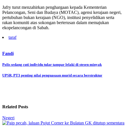
Jafry turut menzahirkan penghargaan kepada Kementerian
Pelancongan, Seni dan Budaya (MOTAC), agensi kerajaan negeri,
pertubuhan bukan kerajaan (NGO), institusi penyelidikan serta
rakan komuniti atas sokongan berterusan dalam memajukan
ekopelancongan di Sabah.
taraf
Fandi
Post
Polis sedang cuti individu tular tampar lelaki di stesen minyak
navigation
UPSR, PT3 penting nilai penguasaan murid secara berstruktur
Related Posts
Negeri