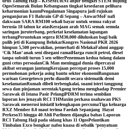
urus Tabung Haji – KJ
SeMURNI anjur bengkel STEM hujung
Ogos
Semarak Bulan Kebangsaan tingkat kesedaran pelihara
keharmonian kaum
Pengalaman Singapura jadi rujukan
penganjuran F1 Bahrain GP di Sepang – Anwar
MoF nafi
dakwaan SARA RM100 sekali bayar untuk semua rakyat
berusia 18 tahun ke atas
Kerajaan arah MAG semak semula
saringan juruterbang, perketat keselamatan lapangan
terbang
Peruntukan segera RM30,000 diluluskan bagi baik
pulih jeti di Kampung Belukar
Kongres Nasional PKR 2026
himpun 5,500 perwakilan, pemerhati di Melaka
Fahmi anggap
‘Cik Man’ anak seni disegani ramai
Harga runcit petrol, diesel
tanpa subsidi turun 5 sen seliter
Penemuan kedua tulang dalam
guni cetus persoalan
Cik Man meninggal dunia dipercayai
akibat serangan jantung
Kerajaan percepat proses 15,000
permohonan pekerja asing bantu sektor ekonomi
Bangunan
warisan Georgetown perlu diaudit secara sistematik demi
keselamatan
Rumah dibeli terbengkalai, suami isteri tanggung
sewa dan pinjaman serentak
Agong terima menghadap Premier
Sarawak di Istana Pasir Pelangi
PDRM terima sembilan
laporan kes jenayah RCI TH
Maxim perkasa usahawan PKS
Sarawak menerusi inisiatif kelengkapan percuma
Tiga keluarga
RXZ Member 8.0 maut terima Faedah Sepanjang Hayat
Perkeso
35 hingga 40 Ahli Parlimen dijangka bahas Laporan
RCI Tabung Haji pada sidang khas 11 Ogos
Pelantikan
Timbalan Exco bongkar nafsu kuasa di sebalik ‘penyatuan