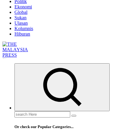
Politik
Ekonomi
Global
Sukan
Ulasan
Kolumnis
Hiburan
Informasi Berfakta Membuka Minda
Search
for:
Or check our Popular Categories...