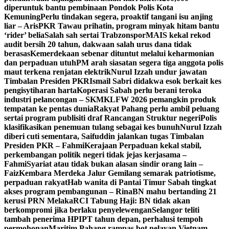
diperuntuk bantu pembinaan Pondok Polis Kota
Kemuning
Perlu tindakan segera, proaktif tangani isu anjing
liar – Aris
PKR Tawau prihatin, program minyak hitam bantu
‘rider’ belia
Salah sah sertai Trabzonspor
MAIS kekal rekod
audit bersih 20 tahun, dakwaan salah urus dana tidak
berasas
Kemerdekaan sebenar dituntut melalui keharmonian
dan perpaduan utuh
PM arah siasatan segera tiga anggota polis
maut terkena renjatan elektrik
Nurul Izzah undur jawatan
Timbalan Presiden PKR
Ismail Sabri didakwa esok berkait kes
pengisytiharan harta
Koperasi Sabah perlu berani teroka
industri pelancongan – SKM
KLFW 2026 pemangkin produk
tempatan ke pentas dunia
Rakyat Pahang perlu ambil peluang
sertai program publisiti draf Rancangan Struktur negeri
Polis
klasifikasikan penemuan tulang sebagai kes bunuh
Nurul Izzah
diberi cuti sementara, Saifuddin jalankan tugas Timbalan
Presiden PKR – Fahmi
Kerajaan Perpaduan kekal stabil,
perkembangan politik negeri tidak jejas kerjasama –
Fahmi
Syariat atau tidak bukan alasan sindir orang lain –
Faiz
Kembara Merdeka Jalur Gemilang semarak patriotisme,
perpaduan rakyat
Hab wanita di Pantai Timur Sabah tingkat
akses program pembangunan – Rina
BN mahu bertanding 21
kerusi PRN Melaka
RCI Tabung Haji: BN tidak akan
berkompromi jika berlaku penyelewengan
Selangor teliti
tambah penerima HPIPT tahun depan, perhalusi tempoh
permohonan
Maritim Pahang rampas bot nelayan Vietnam,