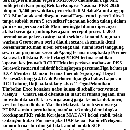
terbang
Peruntukan segera RM30,000 diluluskan bagi baik
pulih jeti di Kampung Belukar
Kongres Nasional PKR 2026
himpun 5,500 perwakilan, pemerhati di Melaka
Fahmi anggap
‘Cik Man’ anak seni disegani ramai
Harga runcit petrol, diesel
tanpa subsidi turun 5 sen seliter
Penemuan kedua tulang dalam
guni cetus persoalan
Cik Man meninggal dunia dipercayai
akibat serangan jantung
Kerajaan percepat proses 15,000
permohonan pekerja asing bantu sektor ekonomi
Bangunan
warisan Georgetown perlu diaudit secara sistematik demi
keselamatan
Rumah dibeli terbengkalai, suami isteri tanggung
sewa dan pinjaman serentak
Agong terima menghadap Premier
Sarawak di Istana Pasir Pelangi
PDRM terima sembilan
laporan kes jenayah RCI TH
Maxim perkasa usahawan PKS
Sarawak menerusi inisiatif kelengkapan percuma
Tiga keluarga
RXZ Member 8.0 maut terima Faedah Sepanjang Hayat
Perkeso
35 hingga 40 Ahli Parlimen dijangka bahas Laporan
RCI Tabung Haji pada sidang khas 11 Ogos
Pelantikan
Timbalan Exco bongkar nafsu kuasa di sebalik ‘penyatuan
Melayu’ – Omar
Lelaki ditemukan maut di rumah jagaan, lima
individu ditahan
10 kru warga asing gagal kemuka dokumen,
vesel nelayan ditahan Maritim Malaysia
Jauteh seru warga
PDRM sambut perubahan, manfaat teknologi demi tingkat
kecekapan
PKR yakin Kerajaan MADANI kekal stabil, tolak
cadangan bubar Parlimen jika DAP keluar Kabinet
Nelayan,
komuniti maritim diingat tidak ambil mudah SOP