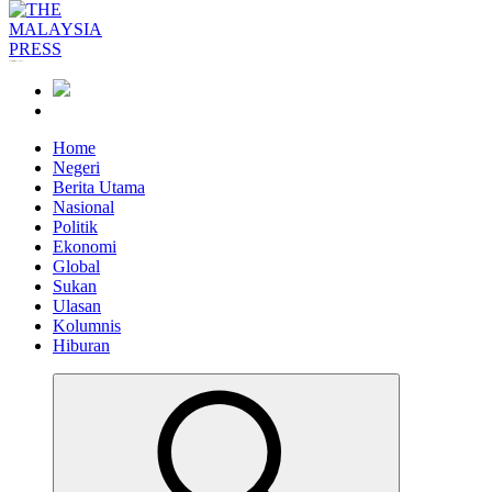
Informasi Berfakta Membuka Minda
Home
Negeri
Berita Utama
Nasional
Politik
Ekonomi
Global
Sukan
Ulasan
Kolumnis
Hiburan