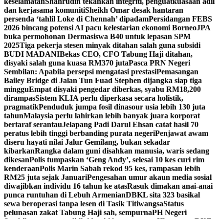
keselamatan
Shahrudin tekankan integriti, penguatkuasaan adil
dan kerjasama komuniti
Sheikh Omar desak hantaran
persenda ‘tahlil Loke di Chennah’ dipadam
Persidangan FEBS
2026 bincang potensi AI pacu kelestarian ekonomi Borneo
JPA
buka permohonan Dermasiswa B40 untuk lepasan SPM
2025
Tiga pekerja stesen minyak ditahan salah guna subsidi
BUDI MADANI
Bekas CEO, CFO Tabung Haji ditahan,
disyaki salah guna kuasa RM370 juta
Pasca PRN Negeri
Sembilan: Apabila persepsi mengatasi prestasi
Pemasangan
Bailey Bridge di Jalan Tun Fuad Stephen dijangka siap tiga
minggu
Empat disyaki pengedar diberkas, syabu RM18,200
dirampas
Sistem KLIA perlu diperkasa secara holistik,
pragmatik
Penduduk jumpa fosil dinasour usia lebih 130 juta
tahun
Malaysia perlu lahirkan lebih banyak juara korporat
bertaraf serantau
Jelapang Padi Darul Ehsan catat hasil 70
peratus lebih tinggi berbanding purata negeri
Penjawat awam
diseru hayati nilai Jalur Gemilang, bukan sekadar
kibarkan
Rangka dalam guni disahkan manusia, waris sedang
dikesan
Polis tumpaskan ‘Geng Andy’, selesai 10 kes curi rim
kenderaan
Polis Marin Sabah rekod 95 kes, rampasan lebih
RM25 juta sejak Januari
Pengesahan umur akaun media sosial
diwajibkan individu 16 tahun ke atas
Rasuk dimakan anai-anai
punca runtuhan di Lebuh Armenian
DBKL sita 323 basikal
sewa beroperasi tanpa lesen di Tasik Titiwangsa
Status
pelunasan zakat Tabung Haji sah, sempurna
PH Negeri