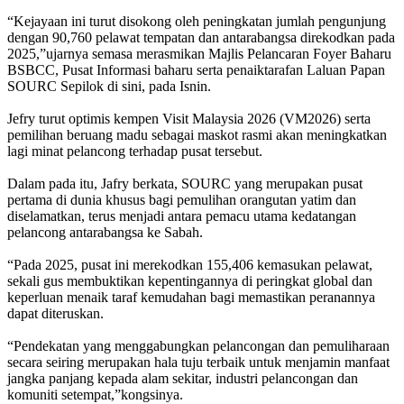
“Kejayaan ini turut disokong oleh peningkatan jumlah pengunjung
dengan 90,760 pelawat tempatan dan antarabangsa direkodkan pada
2025,”ujarnya semasa merasmikan Majlis Pelancaran Foyer Baharu
BSBCC, Pusat Informasi baharu serta penaiktarafan Laluan Papan
SOURC Sepilok di sini, pada Isnin.
Jefry turut optimis kempen Visit Malaysia 2026 (VM2026) serta
pemilihan beruang madu sebagai maskot rasmi akan meningkatkan
lagi minat pelancong terhadap pusat tersebut.
Dalam pada itu, Jafry berkata, SOURC yang merupakan pusat
pertama di dunia khusus bagi pemulihan orangutan yatim dan
diselamatkan, terus menjadi antara pemacu utama kedatangan
pelancong antarabangsa ke Sabah.
“Pada 2025, pusat ini merekodkan 155,406 kemasukan pelawat,
sekali gus membuktikan kepentingannya di peringkat global dan
keperluan menaik taraf kemudahan bagi memastikan peranannya
dapat diteruskan.
“Pendekatan yang menggabungkan pelancongan dan pemuliharaan
secara seiring merupakan hala tuju terbaik untuk menjamin manfaat
jangka panjang kepada alam sekitar, industri pelancongan dan
komuniti setempat,”kongsinya.