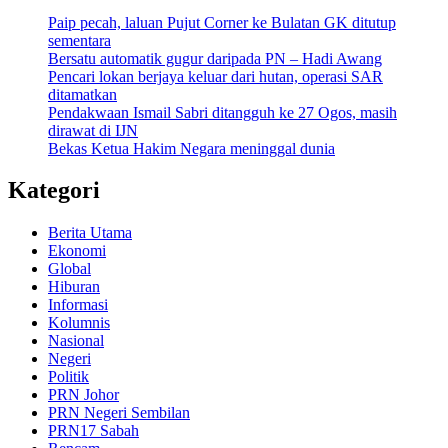
Paip pecah, laluan Pujut Corner ke Bulatan GK ditutup
sementara
Bersatu automatik gugur daripada PN – Hadi Awang
Pencari lokan berjaya keluar dari hutan, operasi SAR
ditamatkan
Pendakwaan Ismail Sabri ditangguh ke 27 Ogos, masih
dirawat di IJN
Bekas Ketua Hakim Negara meninggal dunia
Kategori
Berita Utama
Ekonomi
Global
Hiburan
Informasi
Kolumnis
Nasional
Negeri
Politik
PRN Johor
PRN Negeri Sembilan
PRN17 Sabah