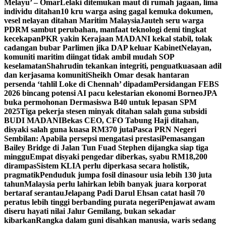
Melayu’ – Omar
Lelaki ditemukan maut di rumah jagaan, lima
individu ditahan
10 kru warga asing gagal kemuka dokumen,
vesel nelayan ditahan Maritim Malaysia
Jauteh seru warga
PDRM sambut perubahan, manfaat teknologi demi tingkat
kecekapan
PKR yakin Kerajaan MADANI kekal stabil, tolak
cadangan bubar Parlimen jika DAP keluar Kabinet
Nelayan,
komuniti maritim diingat tidak ambil mudah SOP
keselamatan
Shahrudin tekankan integriti, penguatkuasaan adil
dan kerjasama komuniti
Sheikh Omar desak hantaran
persenda ‘tahlil Loke di Chennah’ dipadam
Persidangan FEBS
2026 bincang potensi AI pacu kelestarian ekonomi Borneo
JPA
buka permohonan Dermasiswa B40 untuk lepasan SPM
2025
Tiga pekerja stesen minyak ditahan salah guna subsidi
BUDI MADANI
Bekas CEO, CFO Tabung Haji ditahan,
disyaki salah guna kuasa RM370 juta
Pasca PRN Negeri
Sembilan: Apabila persepsi mengatasi prestasi
Pemasangan
Bailey Bridge di Jalan Tun Fuad Stephen dijangka siap tiga
minggu
Empat disyaki pengedar diberkas, syabu RM18,200
dirampas
Sistem KLIA perlu diperkasa secara holistik,
pragmatik
Penduduk jumpa fosil dinasour usia lebih 130 juta
tahun
Malaysia perlu lahirkan lebih banyak juara korporat
bertaraf serantau
Jelapang Padi Darul Ehsan catat hasil 70
peratus lebih tinggi berbanding purata negeri
Penjawat awam
diseru hayati nilai Jalur Gemilang, bukan sekadar
kibarkan
Rangka dalam guni disahkan manusia, waris sedang