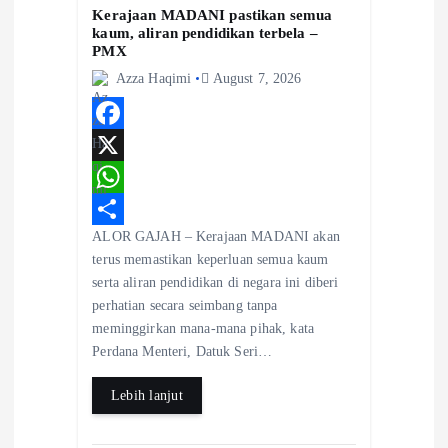
a
Kerajaan MADANI pastikan semua
kaum, aliran pendidikan terbela –
PMX
t
Azza Haqimi
August 7, 2026
i
F
o
a
X
n
c
W
ALOR GAJAH – Kerajaan MADANI akan
e
h
S
terus memastikan keperluan semua kaum
b
a
h
serta aliran pendidikan di negara ini diberi
o
t
a
perhatian secara seimbang tanpa
meminggirkan mana-mana pihak, kata
o
s
r
Perdana Menteri, Datuk Seri…
k
A
e
Lebih lanjut
p
p