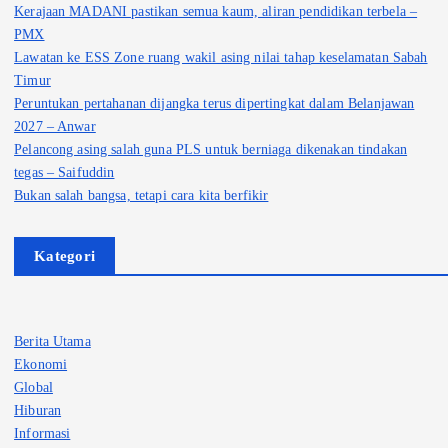
Kerajaan MADANI pastikan semua kaum, aliran pendidikan terbela –
PMX
Lawatan ke ESS Zone ruang wakil asing nilai tahap keselamatan Sabah
Timur
Peruntukan pertahanan dijangka terus dipertingkat dalam Belanjawan
2027 – Anwar
Pelancong asing salah guna PLS untuk berniaga dikenakan tindakan
tegas – Saifuddin
Bukan salah bangsa, tetapi cara kita berfikir
Kategori
Berita Utama
Ekonomi
Global
Hiburan
Informasi