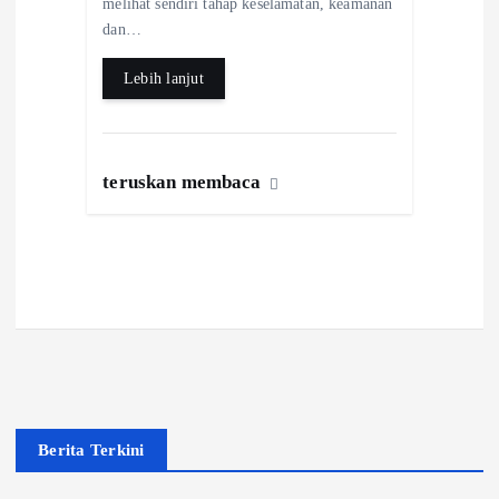
melihat sendiri tahap keselamatan, keamanan
o
s
r
dan…
k
A
e
Lebih lanjut
p
p
teruskan membaca
Berita Terkini