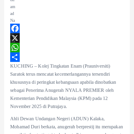
F
a
X
c
W
KUCHING – Kolej Tingkatan Enam (Prauniversiti)
e
h
S
Saratok terus mencatat kecemerlangannya tersendiri
b
a
h
khususnya di peringkat kebangsaan apabila dinobatkan
o
t
a
sebagai Penerima Anugerah NYALA PREMIER oleh
o
s
r
Kementerian Pendidikan Malaysia (KPM) pada 12
k
A
e
November 2025 di Putrajaya.
p
Ahli Dewan Undangan Negeri (ADUN) Kalaka,
p
Mohamad Duri berkata, anugerah berprestij itu merupakan