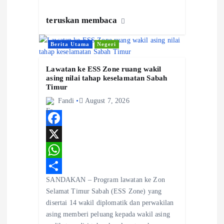
teruskan membaca
Berita Utama
Negeri
Lawatan ke ESS Zone ruang wakil
asing nilai tahap keselamatan Sabah
Timur
Fandi
August 7, 2026
F
a
X
c
W
SANDAKAN – Program lawatan ke Zon
e
h
S
Selamat Timur Sabah (ESS Zone) yang
b
a
h
disertai 14 wakil diplomatik dan perwakilan
o
t
a
asing memberi peluang kepada wakil asing