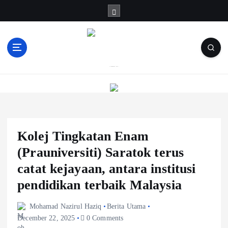
S
k
i
p
t
o
Informasi Berfakta Membuka Minda
c
o
n
t
e
Kolej Tingkatan Enam
n
t
(Prauniversiti) Saratok terus
catat kejayaan, antara institusi
pendidikan terbaik Malaysia
Mohamad Nazirul Haziq
Berita Utama
December 22, 2025
0 Comments