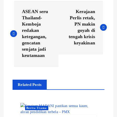
P
ASEAN seru
Kerajaan
o
Thailand-
Perlis retak,
Kemboja
PN makin
s
redakan
goyah di
ketegangan,
tengah krisis
t
gencatan
keyakinan
senjata jadi
n
keutamaan
a
v
Related Posts
i
g
Berita Utama