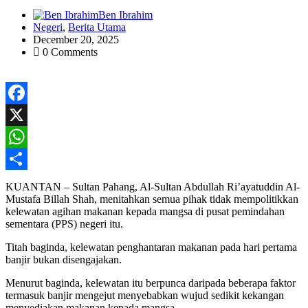
Ben Ibrahim
Negeri
,
Berita Utama
December 20, 2025
0 Comments
Facebook
X
WhatsApp
Share
KUANTAN – Sultan Pahang, Al-Sultan Abdullah Ri’ayatuddin Al-
Mustafa Billah Shah, menitahkan semua pihak tidak mempolitikkan
kelewatan agihan makanan kepada mangsa di pusat pemindahan
sementara (PPS) negeri itu.
Titah baginda, kelewatan penghantaran makanan pada hari pertama
banjir bukan disengajakan.
Menurut baginda, kelewatan itu berpunca daripada beberapa faktor
termasuk banjir mengejut menyebabkan wujud sedikit kekangan
menyediakan makanan kepada mangsa.