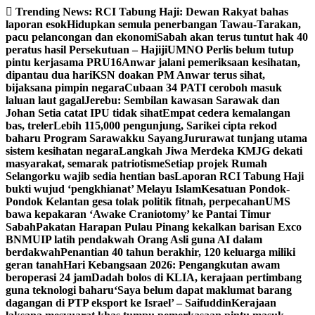
Skip
Trending News:
RCI Tabung Haji: Dewan Rakyat bahas
to
laporan esok
Hidupkan semula penerbangan Tawau-Tarakan,
content
pacu pelancongan dan ekonomi
Sabah akan terus tuntut hak 40
peratus hasil Persekutuan – Hajiji
UMNO Perlis belum tutup
pintu kerjasama PRU16
Anwar jalani pemeriksaan kesihatan,
dipantau dua hari
KSN doakan PM Anwar terus sihat,
bijaksana pimpin negara
Cubaan 34 PATI ceroboh masuk
laluan laut gagal
Jerebu: Sembilan kawasan Sarawak dan
Johan Setia catat IPU tidak sihat
Empat cedera kemalangan
bas, treler
Lebih 115,000 pengunjung, Sarikei cipta rekod
baharu Program Sarawakku Sayang
Jururawat tunjang utama
sistem kesihatan negara
Langkah Jiwa Merdeka KMJG dekati
masyarakat, semarak patriotisme
Setiap projek Rumah
Selangorku wajib sedia hentian bas
Laporan RCI Tabung Haji
bukti wujud ‘pengkhianat’ Melayu Islam
Kesatuan Pondok-
Pondok Kelantan gesa tolak politik fitnah, perpecahan
UMS
bawa kepakaran ‘Awake Craniotomy’ ke Pantai Timur
Sabah
Pakatan Harapan Pulau Pinang kekalkan barisan Exco
BN
MUIP latih pendakwah Orang Asli guna AI dalam
berdakwah
Penantian 40 tahun berakhir, 120 keluarga miliki
geran tanah
Hari Kebangsaan 2026: Pengangkutan awam
beroperasi 24 jam
Dadah bolos di KLIA, kerajaan pertimbang
guna teknologi baharu
‘Saya belum dapat maklumat barang
dagangan di PTP eksport ke Israel’ – Saifuddin
Kerajaan