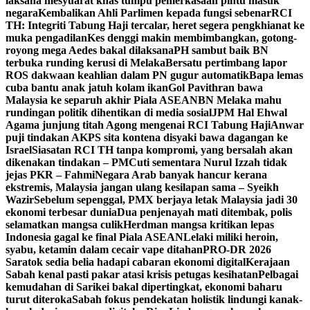
laksana mesyuarat khas tumpu pemerkasaan pintu masuk
negara
Kembalikan Ahli Parlimen kepada fungsi sebenar
RCI
TH: Integriti Tabung Haji tercalar, heret segera pengkhianat ke
muka pengadilan
Kes denggi makin membimbangkan, gotong-
royong mega Aedes bakal dilaksana
PH sambut baik BN
terbuka runding kerusi di Melaka
Bersatu pertimbang lapor
ROS dakwaan keahlian dalam PN gugur automatik
Bapa lemas
cuba bantu anak jatuh kolam ikan
Gol Pavithran bawa
Malaysia ke separuh akhir Piala ASEAN
BN Melaka mahu
rundingan politik dihentikan di media sosial
JPM Hal Ehwal
Agama junjung titah Agong mengenai RCI Tabung Haji
Anwar
puji tindakan AKPS sita kontena disyaki bawa dagangan ke
Israel
Siasatan RCI TH tanpa kompromi, yang bersalah akan
dikenakan tindakan – PM
Cuti sementara Nurul Izzah tidak
jejas PKR – Fahmi
Negara Arab banyak hancur kerana
ekstremis, Malaysia jangan ulang kesilapan sama – Syeikh
Wazir
Sebelum sepenggal, PMX berjaya letak Malaysia jadi 30
ekonomi terbesar dunia
Dua penjenayah mati ditembak, polis
selamatkan mangsa culik
Herdman mangsa kritikan lepas
Indonesia gagal ke final Piala ASEAN
Lelaki miliki heroin,
syabu, ketamin dalam cecair vape ditahan
PRO-DR 2026
Saratok sedia belia hadapi cabaran ekonomi digital
Kerajaan
Sabah kenal pasti pakar atasi krisis petugas kesihatan
Pelbagai
kemudahan di Sarikei bakal dipertingkat, ekonomi baharu
turut diteroka
Sabah fokus pendekatan holistik lindungi kanak-