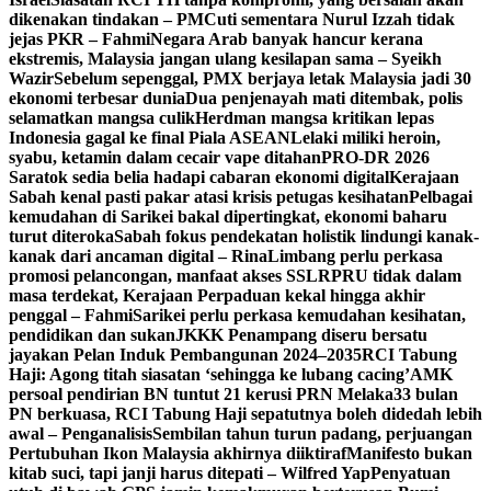
dikenakan tindakan – PM
Cuti sementara Nurul Izzah tidak
jejas PKR – Fahmi
Negara Arab banyak hancur kerana
ekstremis, Malaysia jangan ulang kesilapan sama – Syeikh
Wazir
Sebelum sepenggal, PMX berjaya letak Malaysia jadi 30
ekonomi terbesar dunia
Dua penjenayah mati ditembak, polis
selamatkan mangsa culik
Herdman mangsa kritikan lepas
Indonesia gagal ke final Piala ASEAN
Lelaki miliki heroin,
syabu, ketamin dalam cecair vape ditahan
PRO-DR 2026
Saratok sedia belia hadapi cabaran ekonomi digital
Kerajaan
Sabah kenal pasti pakar atasi krisis petugas kesihatan
Pelbagai
kemudahan di Sarikei bakal dipertingkat, ekonomi baharu
turut diteroka
Sabah fokus pendekatan holistik lindungi kanak-
kanak dari ancaman digital – Rina
Limbang perlu perkasa
promosi pelancongan, manfaat akses SSLR
PRU tidak dalam
masa terdekat, Kerajaan Perpaduan kekal hingga akhir
penggal – Fahmi
Sarikei perlu perkasa kemudahan kesihatan,
pendidikan dan sukan
JKKK Penampang diseru bersatu
jayakan Pelan Induk Pembangunan 2024–2035
RCI Tabung
Haji: Agong titah siasatan ‘sehingga ke lubang cacing’
AMK
persoal pendirian BN tuntut 21 kerusi PRN Melaka
33 bulan
PN berkuasa, RCI Tabung Haji sepatutnya boleh didedah lebih
awal – Penganalisis
Sembilan tahun turun padang, perjuangan
Pertubuhan Ikon Malaysia akhirnya diiktiraf
Manifesto bukan
kitab suci, tapi janji harus ditepati – Wilfred Yap
Penyatuan