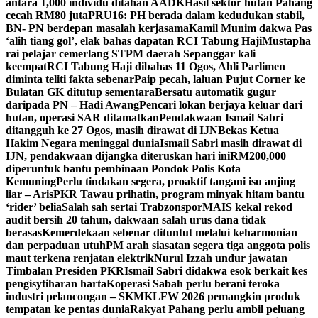
antara 1,000 individu ditahan AADK
Hasil sektor hutan Pahang
cecah RM80 juta
PRU16: PH berada dalam kedudukan stabil,
BN- PN berdepan masalah kerjasama
Kamil Munim dakwa Pas
‘alih tiang gol’, elak bahas dapatan RCI Tabung Haji
Mustapha
rai pelajar cemerlang STPM daerah Sepanggar kali
keempat
RCI Tabung Haji dibahas 11 Ogos, Ahli Parlimen
diminta teliti fakta sebenar
Paip pecah, laluan Pujut Corner ke
Bulatan GK ditutup sementara
Bersatu automatik gugur
daripada PN – Hadi Awang
Pencari lokan berjaya keluar dari
hutan, operasi SAR ditamatkan
Pendakwaan Ismail Sabri
ditangguh ke 27 Ogos, masih dirawat di IJN
Bekas Ketua
Hakim Negara meninggal dunia
Ismail Sabri masih dirawat di
IJN, pendakwaan dijangka diteruskan hari ini
RM200,000
diperuntuk bantu pembinaan Pondok Polis Kota
Kemuning
Perlu tindakan segera, proaktif tangani isu anjing
liar – Aris
PKR Tawau prihatin, program minyak hitam bantu
‘rider’ belia
Salah sah sertai Trabzonspor
MAIS kekal rekod
audit bersih 20 tahun, dakwaan salah urus dana tidak
berasas
Kemerdekaan sebenar dituntut melalui keharmonian
dan perpaduan utuh
PM arah siasatan segera tiga anggota polis
maut terkena renjatan elektrik
Nurul Izzah undur jawatan
Timbalan Presiden PKR
Ismail Sabri didakwa esok berkait kes
pengisytiharan harta
Koperasi Sabah perlu berani teroka
industri pelancongan – SKM
KLFW 2026 pemangkin produk
tempatan ke pentas dunia
Rakyat Pahang perlu ambil peluang