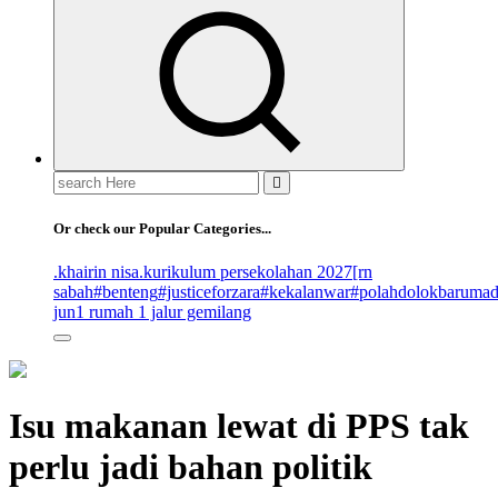
Search
for:
Or check our Popular Categories...
.khairin nisa
.kurikulum persekolahan 2027
[rn
sabah
#benteng
#justiceforzara
#kekalanwar
#polahdolokbaruma
jun
1 rumah 1 jalur gemilang
Isu makanan lewat di PPS tak
perlu jadi bahan politik