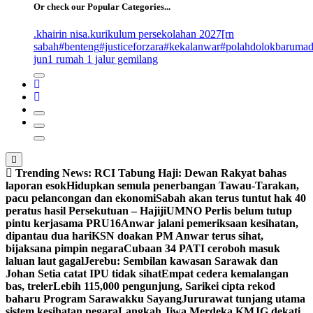
Or check our Popular Categories...
.khairin nisa
.kurikulum persekolahan 2027
[rn
sabah
#benteng
#justiceforzara
#kekalanwar
#polahdolokbaruma
jun
1 rumah 1 jalur gemilang
Trending News:
RCI Tabung Haji: Dewan Rakyat bahas
laporan esok
Hidupkan semula penerbangan Tawau-Tarakan,
pacu pelancongan dan ekonomi
Sabah akan terus tuntut hak 40
peratus hasil Persekutuan – Hajiji
UMNO Perlis belum tutup
pintu kerjasama PRU16
Anwar jalani pemeriksaan kesihatan,
dipantau dua hari
KSN doakan PM Anwar terus sihat,
bijaksana pimpin negara
Cubaan 34 PATI ceroboh masuk
laluan laut gagal
Jerebu: Sembilan kawasan Sarawak dan
Johan Setia catat IPU tidak sihat
Empat cedera kemalangan
bas, treler
Lebih 115,000 pengunjung, Sarikei cipta rekod
baharu Program Sarawakku Sayang
Jururawat tunjang utama
sistem kesihatan negara
Langkah Jiwa Merdeka KMJG dekati