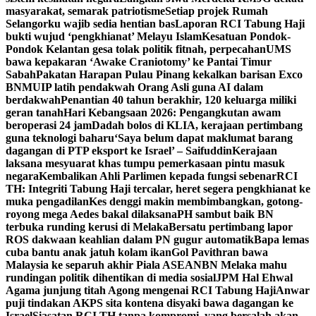
masyarakat, semarak patriotisme
Setiap projek Rumah
Selangorku wajib sedia hentian bas
Laporan RCI Tabung Haji
bukti wujud ‘pengkhianat’ Melayu Islam
Kesatuan Pondok-
Pondok Kelantan gesa tolak politik fitnah, perpecahan
UMS
bawa kepakaran ‘Awake Craniotomy’ ke Pantai Timur
Sabah
Pakatan Harapan Pulau Pinang kekalkan barisan Exco
BN
MUIP latih pendakwah Orang Asli guna AI dalam
berdakwah
Penantian 40 tahun berakhir, 120 keluarga miliki
geran tanah
Hari Kebangsaan 2026: Pengangkutan awam
beroperasi 24 jam
Dadah bolos di KLIA, kerajaan pertimbang
guna teknologi baharu
‘Saya belum dapat maklumat barang
dagangan di PTP eksport ke Israel’ – Saifuddin
Kerajaan
laksana mesyuarat khas tumpu pemerkasaan pintu masuk
negara
Kembalikan Ahli Parlimen kepada fungsi sebenar
RCI
TH: Integriti Tabung Haji tercalar, heret segera pengkhianat ke
muka pengadilan
Kes denggi makin membimbangkan, gotong-
royong mega Aedes bakal dilaksana
PH sambut baik BN
terbuka runding kerusi di Melaka
Bersatu pertimbang lapor
ROS dakwaan keahlian dalam PN gugur automatik
Bapa lemas
cuba bantu anak jatuh kolam ikan
Gol Pavithran bawa
Malaysia ke separuh akhir Piala ASEAN
BN Melaka mahu
rundingan politik dihentikan di media sosial
JPM Hal Ehwal
Agama junjung titah Agong mengenai RCI Tabung Haji
Anwar
puji tindakan AKPS sita kontena disyaki bawa dagangan ke
Israel
Siasatan RCI TH tanpa kompromi, yang bersalah akan