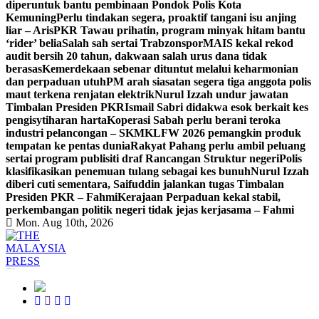
diperuntuk bantu pembinaan Pondok Polis Kota
Kemuning
Perlu tindakan segera, proaktif tangani isu anjing
liar – Aris
PKR Tawau prihatin, program minyak hitam bantu
‘rider’ belia
Salah sah sertai Trabzonspor
MAIS kekal rekod
audit bersih 20 tahun, dakwaan salah urus dana tidak
berasas
Kemerdekaan sebenar dituntut melalui keharmonian
dan perpaduan utuh
PM arah siasatan segera tiga anggota polis
maut terkena renjatan elektrik
Nurul Izzah undur jawatan
Timbalan Presiden PKR
Ismail Sabri didakwa esok berkait kes
pengisytiharan harta
Koperasi Sabah perlu berani teroka
industri pelancongan – SKM
KLFW 2026 pemangkin produk
tempatan ke pentas dunia
Rakyat Pahang perlu ambil peluang
sertai program publisiti draf Rancangan Struktur negeri
Polis
klasifikasikan penemuan tulang sebagai kes bunuh
Nurul Izzah
diberi cuti sementara, Saifuddin jalankan tugas Timbalan
Presiden PKR – Fahmi
Kerajaan Perpaduan kekal stabil,
perkembangan politik negeri tidak jejas kerjasama – Fahmi
Mon. Aug 10th, 2026
Informasi Berfakta Membuka Minda