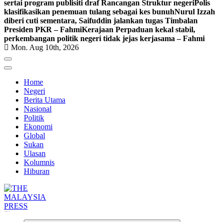
sertai program publisiti draf Rancangan Struktur negeri
Polis
klasifikasikan penemuan tulang sebagai kes bunuh
Nurul Izzah
diberi cuti sementara, Saifuddin jalankan tugas Timbalan
Presiden PKR – Fahmi
Kerajaan Perpaduan kekal stabil,
perkembangan politik negeri tidak jejas kerjasama – Fahmi
Mon. Aug 10th, 2026
Home
Negeri
Berita Utama
Nasional
Politik
Ekonomi
Global
Sukan
Ulasan
Kolumnis
Hiburan
Informasi Berfakta Membuka Minda