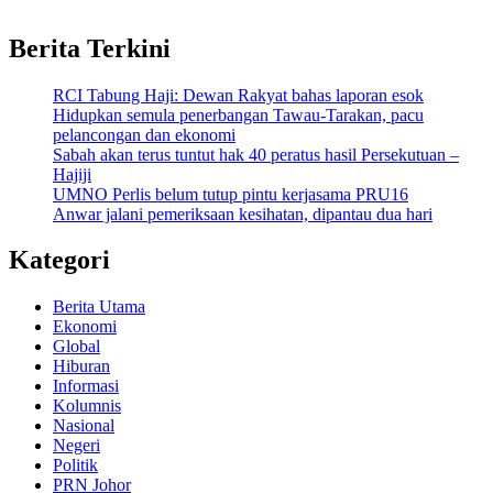
Berita Terkini
RCI Tabung Haji: Dewan Rakyat bahas laporan esok
Hidupkan semula penerbangan Tawau-Tarakan, pacu
pelancongan dan ekonomi
Sabah akan terus tuntut hak 40 peratus hasil Persekutuan –
Hajiji
UMNO Perlis belum tutup pintu kerjasama PRU16
Anwar jalani pemeriksaan kesihatan, dipantau dua hari
Kategori
Berita Utama
Ekonomi
Global
Hiburan
Informasi
Kolumnis
Nasional
Negeri
Politik
PRN Johor