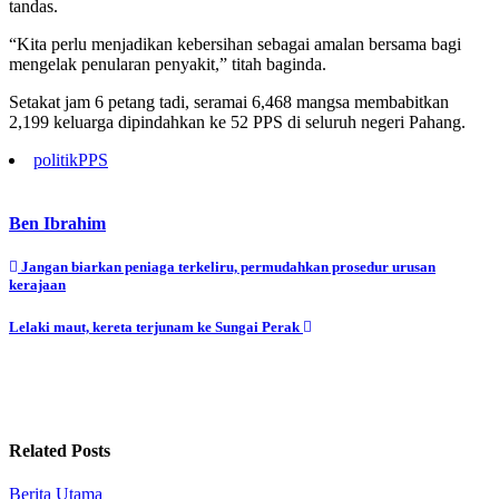
tandas.
“Kita perlu menjadikan kebersihan sebagai amalan bersama bagi
mengelak penularan penyakit,” titah baginda.
Setakat jam 6 petang tadi, seramai 6,468 mangsa membabitkan
2,199 keluarga dipindahkan ke 52 PPS di seluruh negeri Pahang.
politik
PPS
Ben Ibrahim
Post
Jangan biarkan peniaga terkeliru, permudahkan prosedur urusan
kerajaan
navigation
Lelaki maut, kereta terjunam ke Sungai Perak
Related Posts
Berita Utama