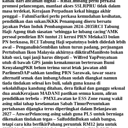
kanak dari ancaman digital – Rina
Limbang perlu perkasa
promosi pelancongan, manfaat akses SSLR
PRU tidak dalam
masa terdekat, Kerajaan Perpaduan kekal hingga akhir
penggal – Fahmi
Sarikei perlu perkasa kemudahan kesihatan,
pendidikan dan sukan
JKKK Penampang diseru bersatu
jayakan Pelan Induk Pembangunan 2024–2035
RCI Tabung
Haji: Agong titah siasatan ‘sehingga ke lubang cacing’
AMK
persoal pendirian BN tuntut 21 kerusi PRN Melaka
33 bulan
PN berkuasa, RCI Tabung Haji sepatutnya boleh didedah lebih
awal – Penganalisis
Sembilan tahun turun padang, perjuangan
Pertubuhan Ikon Malaysia akhirnya diiktiraf
Manifesto bukan
kitab suci, tapi janji harus ditepati – Wilfred Yap
Penyatuan
utuh di bawah GPS jamin kemakmuran berterusan Bumi
Kenyalang
PKR belum terima surat letak jawatan ahli
Parlimen
DAP sahkan tanding PRN Sarawak, tawar suara
alternatif semak dan imbang
Aduan sudah diangkat namun
tiada tindakan selesai kes buli, salah guna kuasa di
sekolah
Bapa kandung ditahan, dera fizikal dan ganggu seksual
dua anak
Kerajaan MADANI pastikan semua kaum, aliran
pendidikan terbela – PMX
Lawatan ke ESS Zone ruang wakil
asing nilai tahap keselamatan Sabah Timur
Peruntukan
pertahanan dijangka terus dipertingkat dalam Belanjawan
2027 – Anwar
Pelancong asing salah guna PLS untuk berniaga
dikenakan tindakan tegas – Saifuddin
Bukan salah bangsa,
tetapi cara kita berfikir
Pahang peruntuk RM12 juta untuk