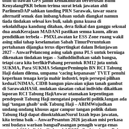
utuh di bawah GPS jamin kemakmuran berterusan Bumi
Kenyalang
PKR belum terima surat letak jawatan ahli
Parlimen
DAP sahkan tanding PRN Sarawak, tawar suara
alternatif semak dan imbang
Aduan sudah diangkat namun
tiada tindakan selesai kes buli, salah guna kuasa di
sekolah
Bapa kandung ditahan, dera fizikal dan ganggu seksual
dua anak
Kerajaan MADANI pastikan semua kaum, aliran
pendidikan terbela – PMX
Lawatan ke ESS Zone ruang wakil
asing nilai tahap keselamatan Sabah Timur
Peruntukan
pertahanan dijangka terus dipertingkat dalam Belanjawan
2027 – Anwar
Pelancong asing salah guna PLS untuk berniaga
dikenakan tindakan tegas – Saifuddin
Bukan salah bangsa,
tetapi cara kita berfikir
Pahang peruntuk RM12 juta untuk
SUKMA, Para SUKMA Selangor
Pemimpin BN RCI Tabung
Haji dalam dilema, umpama ‘cacing kepanasan’
TVET penuhi
keperluan tenaga kerja mahir industri, tepis persepsi pilihan
kedua
UNIMAS, CIDB bangun piawaian ujian tanah gambut
di Sarawak
HASiL mulakan siasatan cukai individu dikaitkan
laporan RCI Tabung Haji
Anwar utamakan kepentingan
pendeposit Tabung Haji mengatasi populariti politik
Jangan ada
lagi ‘tangan ghaib’ usik Tabung Haji – ABIM
Wujudkan
undang-undang khusus agar campur tangan politik dalam
Tabung Haji dapat dinoktahkan
Nurul Izzah lepas jawatan,
kita terima baik – Anwar
Pesantun 2026 jayakan misi perkasa
seni budaya warisan bangsa
Pasangan penagih warga emas