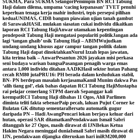
SUKMA, Para SUKMA Selangor
Pemimpin BN RCI Tabung
Haji dalam dilema, umpama ‘cacing kepanasan’
TVET penuhi
keperluan tenaga kerja mahir industri, tepis persepsi pilihan
kedua
UNIMAS, CIDB bangun piawaian ujian tanah gambut
di Sarawak
HASiL mulakan siasatan cukai individu dikaitkan
laporan RCI Tabung Haji
Anwar utamakan kepentingan
pendeposit Tabung Haji mengatasi populariti politik
Jangan ada
lagi ‘tangan ghaib’ usik Tabung Haji – ABIM
Wujudkan
undang-undang khusus agar campur tangan politik dalam
Tabung Haji dapat dinoktahkan
Nurul Izzah lepas jawatan,
kita terima baik – Anwar
Pesantun 2026 jayakan misi perkasa
seni budaya warisan bangsa
Pasangan penagih warga emas
antara 1,000 individu ditahan AADK
Hasil sektor hutan Pahang
cecah RM80 juta
PRU16: PH berada dalam kedudukan stabil,
BN- PN berdepan masalah kerjasama
Kamil Munim dakwa Pas
‘alih tiang gol’, elak bahas dapatan RCI Tabung Haji
Mustapha
rai pelajar cemerlang STPM daerah Sepanggar kali
keempat
RCI Tabung Haji dibahas 11 Ogos, Ahli Parlimen
diminta teliti fakta sebenar
Paip pecah, laluan Pujut Corner ke
Bulatan GK ditutup sementara
Bersatu automatik gugur
daripada PN – Hadi Awang
Pencari lokan berjaya keluar dari
hutan, operasi SAR ditamatkan
Pendakwaan Ismail Sabri
ditangguh ke 27 Ogos, masih dirawat di IJN
Bekas Ketua
Hakim Negara meninggal dunia
Ismail Sabri masih dirawat di
IJN, pendakwaan dijangka diteruskan hari ini
RM200,000