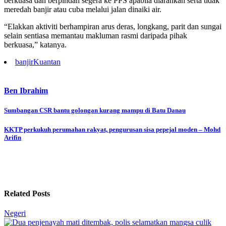
berkuasa dan berpindah segera ke PPS apabila diarahkan serta tidak
meredah banjir atau cuba melalui jalan dinaiki air.
“Elakkan aktiviti berhampiran arus deras, longkang, parit dan sungai
selain sentiasa memantau makluman rasmi daripada pihak
berkuasa,” katanya.
banjir
Kuantan
Ben Ibrahim
Post
Sumbangan CSR bantu golongan kurang mampu di Batu Danau
navigation
KKTP perkukuh perumahan rakyat, pengurusan sisa pepejal moden – Mohd
Arifin
Related Posts
Negeri