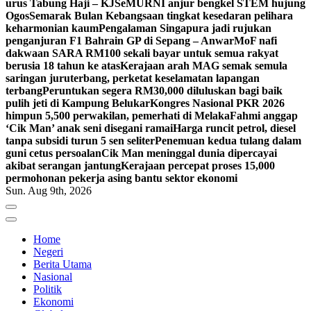
urus Tabung Haji – KJ
SeMURNI anjur bengkel STEM hujung
Ogos
Semarak Bulan Kebangsaan tingkat kesedaran pelihara
keharmonian kaum
Pengalaman Singapura jadi rujukan
penganjuran F1 Bahrain GP di Sepang – Anwar
MoF nafi
dakwaan SARA RM100 sekali bayar untuk semua rakyat
berusia 18 tahun ke atas
Kerajaan arah MAG semak semula
saringan juruterbang, perketat keselamatan lapangan
terbang
Peruntukan segera RM30,000 diluluskan bagi baik
pulih jeti di Kampung Belukar
Kongres Nasional PKR 2026
himpun 5,500 perwakilan, pemerhati di Melaka
Fahmi anggap
‘Cik Man’ anak seni disegani ramai
Harga runcit petrol, diesel
tanpa subsidi turun 5 sen seliter
Penemuan kedua tulang dalam
guni cetus persoalan
Cik Man meninggal dunia dipercayai
akibat serangan jantung
Kerajaan percepat proses 15,000
permohonan pekerja asing bantu sektor ekonomi
Sun. Aug 9th, 2026
Home
Negeri
Berita Utama
Nasional
Politik
Ekonomi