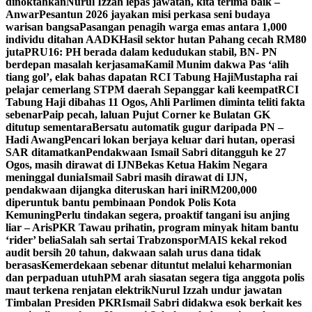
dinoktahkan
Nurul Izzah lepas jawatan, kita terima baik –
Anwar
Pesantun 2026 jayakan misi perkasa seni budaya
warisan bangsa
Pasangan penagih warga emas antara 1,000
individu ditahan AADK
Hasil sektor hutan Pahang cecah RM80
juta
PRU16: PH berada dalam kedudukan stabil, BN- PN
berdepan masalah kerjasama
Kamil Munim dakwa Pas ‘alih
tiang gol’, elak bahas dapatan RCI Tabung Haji
Mustapha rai
pelajar cemerlang STPM daerah Sepanggar kali keempat
RCI
Tabung Haji dibahas 11 Ogos, Ahli Parlimen diminta teliti fakta
sebenar
Paip pecah, laluan Pujut Corner ke Bulatan GK
ditutup sementara
Bersatu automatik gugur daripada PN –
Hadi Awang
Pencari lokan berjaya keluar dari hutan, operasi
SAR ditamatkan
Pendakwaan Ismail Sabri ditangguh ke 27
Ogos, masih dirawat di IJN
Bekas Ketua Hakim Negara
meninggal dunia
Ismail Sabri masih dirawat di IJN,
pendakwaan dijangka diteruskan hari ini
RM200,000
diperuntuk bantu pembinaan Pondok Polis Kota
Kemuning
Perlu tindakan segera, proaktif tangani isu anjing
liar – Aris
PKR Tawau prihatin, program minyak hitam bantu
‘rider’ belia
Salah sah sertai Trabzonspor
MAIS kekal rekod
audit bersih 20 tahun, dakwaan salah urus dana tidak
berasas
Kemerdekaan sebenar dituntut melalui keharmonian
dan perpaduan utuh
PM arah siasatan segera tiga anggota polis
maut terkena renjatan elektrik
Nurul Izzah undur jawatan
Timbalan Presiden PKR
Ismail Sabri didakwa esok berkait kes