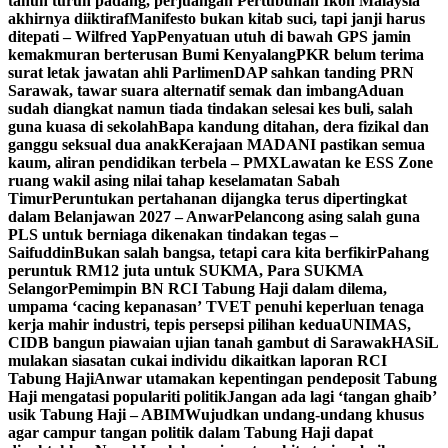
tahun turun padang, perjuangan Pertubuhan Ikon Malaysia
akhirnya diiktiraf
Manifesto bukan kitab suci, tapi janji harus
ditepati – Wilfred Yap
Penyatuan utuh di bawah GPS jamin
kemakmuran berterusan Bumi Kenyalang
PKR belum terima
surat letak jawatan ahli Parlimen
DAP sahkan tanding PRN
Sarawak, tawar suara alternatif semak dan imbang
Aduan
sudah diangkat namun tiada tindakan selesai kes buli, salah
guna kuasa di sekolah
Bapa kandung ditahan, dera fizikal dan
ganggu seksual dua anak
Kerajaan MADANI pastikan semua
kaum, aliran pendidikan terbela – PMX
Lawatan ke ESS Zone
ruang wakil asing nilai tahap keselamatan Sabah
Timur
Peruntukan pertahanan dijangka terus dipertingkat
dalam Belanjawan 2027 – Anwar
Pelancong asing salah guna
PLS untuk berniaga dikenakan tindakan tegas –
Saifuddin
Bukan salah bangsa, tetapi cara kita berfikir
Pahang
peruntuk RM12 juta untuk SUKMA, Para SUKMA
Selangor
Pemimpin BN RCI Tabung Haji dalam dilema,
umpama ‘cacing kepanasan’
TVET penuhi keperluan tenaga
kerja mahir industri, tepis persepsi pilihan kedua
UNIMAS,
CIDB bangun piawaian ujian tanah gambut di Sarawak
HASiL
mulakan siasatan cukai individu dikaitkan laporan RCI
Tabung Haji
Anwar utamakan kepentingan pendeposit Tabung
Haji mengatasi populariti politik
Jangan ada lagi ‘tangan ghaib’
usik Tabung Haji – ABIM
Wujudkan undang-undang khusus
agar campur tangan politik dalam Tabung Haji dapat