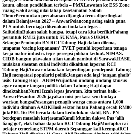
kaum, aliran pendidikan terbela – PMX
Lawatan ke ESS Zone
ruang wakil asing nilai tahap keselamatan Sabah
Timur
Peruntukan pertahanan dijangka terus dipertingkat
dalam Belanjawan 2027 – Anwar
Pelancong asing salah guna
PLS untuk berniaga dikenakan tindakan tegas –
Saifuddin
Bukan salah bangsa, tetapi cara kita berfikir
Pahang
peruntuk RM12 juta untuk SUKMA, Para SUKMA
Selangor
Pemimpin BN RCI Tabung Haji dalam dilema,
umpama ‘cacing kepanasan’
TVET penuhi keperluan tenaga
kerja mahir industri, tepis persepsi pilihan kedua
UNIMAS,
CIDB bangun piawaian ujian tanah gambut di Sarawak
HASiL
mulakan siasatan cukai individu dikaitkan laporan RCI
Tabung Haji
Anwar utamakan kepentingan pendeposit Tabung
Haji mengatasi populariti politik
Jangan ada lagi ‘tangan ghaib’
usik Tabung Haji – ABIM
Wujudkan undang-undang khusus
agar campur tangan politik dalam Tabung Haji dapat
dinoktahkan
Nurul Izzah lepas jawatan, kita terima baik –
Anwar
Pesantun 2026 jayakan misi perkasa seni budaya
warisan bangsa
Pasangan penagih warga emas antara 1,000
individu ditahan AADK
Hasil sektor hutan Pahang cecah RM80
juta
PRU16: PH berada dalam kedudukan stabil, BN- PN
berdepan masalah kerjasama
Kamil Munim dakwa Pas ‘alih
tiang gol’, elak bahas dapatan RCI Tabung Haji
Mustapha rai
pelajar cemerlang STPM daerah Sepanggar kali keempat
RCI