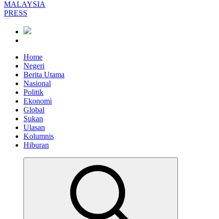
Informasi Berfakta Membuka Minda
Home
Negeri
Berita Utama
Nasional
Politik
Ekonomi
Global
Sukan
Ulasan
Kolumnis
Hiburan