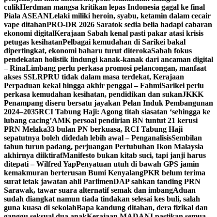
culik
Herdman mangsa kritikan lepas Indonesia gagal ke final
Piala ASEAN
Lelaki miliki heroin, syabu, ketamin dalam cecair
vape ditahan
PRO-DR 2026 Saratok sedia belia hadapi cabaran
ekonomi digital
Kerajaan Sabah kenal pasti pakar atasi krisis
petugas kesihatan
Pelbagai kemudahan di Sarikei bakal
dipertingkat, ekonomi baharu turut diteroka
Sabah fokus
pendekatan holistik lindungi kanak-kanak dari ancaman digital
– Rina
Limbang perlu perkasa promosi pelancongan, manfaat
akses SSLR
PRU tidak dalam masa terdekat, Kerajaan
Perpaduan kekal hingga akhir penggal – Fahmi
Sarikei perlu
perkasa kemudahan kesihatan, pendidikan dan sukan
JKKK
Penampang diseru bersatu jayakan Pelan Induk Pembangunan
2024–2035
RCI Tabung Haji: Agong titah siasatan ‘sehingga ke
lubang cacing’
AMK persoal pendirian BN tuntut 21 kerusi
PRN Melaka
33 bulan PN berkuasa, RCI Tabung Haji
sepatutnya boleh didedah lebih awal – Penganalisis
Sembilan
tahun turun padang, perjuangan Pertubuhan Ikon Malaysia
akhirnya diiktiraf
Manifesto bukan kitab suci, tapi janji harus
ditepati – Wilfred Yap
Penyatuan utuh di bawah GPS jamin
kemakmuran berterusan Bumi Kenyalang
PKR belum terima
surat letak jawatan ahli Parlimen
DAP sahkan tanding PRN
Sarawak, tawar suara alternatif semak dan imbang
Aduan
sudah diangkat namun tiada tindakan selesai kes buli, salah
guna kuasa di sekolah
Bapa kandung ditahan, dera fizikal dan
ganggu seksual dua anak
Kerajaan MADANI pastikan semua