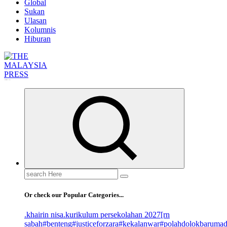
Global
Sukan
Ulasan
Kolumnis
Hiburan
Informasi Berfakta Membuka Minda
Search
for:
Or check our Popular Categories...
.khairin nisa
.kurikulum persekolahan 2027
[rn
sabah
#benteng
#justiceforzara
#kekalanwar
#polahdolokbaruma