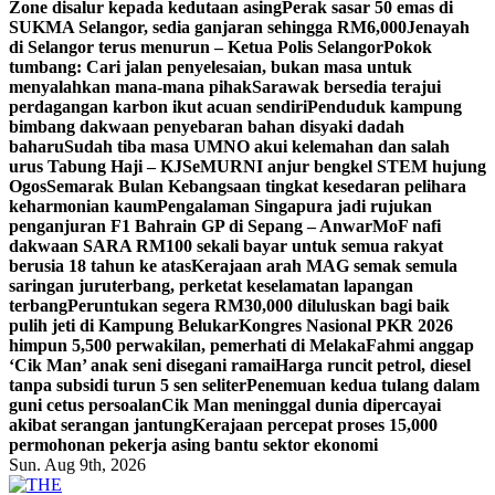
Zone disalur kepada kedutaan asing
Perak sasar 50 emas di
SUKMA Selangor, sedia ganjaran sehingga RM6,000
Jenayah
di Selangor terus menurun – Ketua Polis Selangor
Pokok
tumbang: Cari jalan penyelesaian, bukan masa untuk
menyalahkan mana-mana pihak
Sarawak bersedia terajui
perdagangan karbon ikut acuan sendiri
Penduduk kampung
bimbang dakwaan penyebaran bahan disyaki dadah
baharu
Sudah tiba masa UMNO akui kelemahan dan salah
urus Tabung Haji – KJ
SeMURNI anjur bengkel STEM hujung
Ogos
Semarak Bulan Kebangsaan tingkat kesedaran pelihara
keharmonian kaum
Pengalaman Singapura jadi rujukan
penganjuran F1 Bahrain GP di Sepang – Anwar
MoF nafi
dakwaan SARA RM100 sekali bayar untuk semua rakyat
berusia 18 tahun ke atas
Kerajaan arah MAG semak semula
saringan juruterbang, perketat keselamatan lapangan
terbang
Peruntukan segera RM30,000 diluluskan bagi baik
pulih jeti di Kampung Belukar
Kongres Nasional PKR 2026
himpun 5,500 perwakilan, pemerhati di Melaka
Fahmi anggap
‘Cik Man’ anak seni disegani ramai
Harga runcit petrol, diesel
tanpa subsidi turun 5 sen seliter
Penemuan kedua tulang dalam
guni cetus persoalan
Cik Man meninggal dunia dipercayai
akibat serangan jantung
Kerajaan percepat proses 15,000
permohonan pekerja asing bantu sektor ekonomi
Sun. Aug 9th, 2026