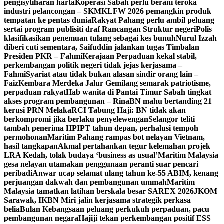
pengisytiharan harta
Koperasi Sabah perlu berani teroka
industri pelancongan – SKM
KLFW 2026 pemangkin produk
tempatan ke pentas dunia
Rakyat Pahang perlu ambil peluang
sertai program publisiti draf Rancangan Struktur negeri
Polis
klasifikasikan penemuan tulang sebagai kes bunuh
Nurul Izzah
diberi cuti sementara, Saifuddin jalankan tugas Timbalan
Presiden PKR – Fahmi
Kerajaan Perpaduan kekal stabil,
perkembangan politik negeri tidak jejas kerjasama –
Fahmi
Syariat atau tidak bukan alasan sindir orang lain –
Faiz
Kembara Merdeka Jalur Gemilang semarak patriotisme,
perpaduan rakyat
Hab wanita di Pantai Timur Sabah tingkat
akses program pembangunan – Rina
BN mahu bertanding 21
kerusi PRN Melaka
RCI Tabung Haji: BN tidak akan
berkompromi jika berlaku penyelewengan
Selangor teliti
tambah penerima HPIPT tahun depan, perhalusi tempoh
permohonan
Maritim Pahang rampas bot nelayan Vietnam,
hasil tangkapan
Akmal pertahankan tegur kelemahan projek
LRA Kedah, tolak budaya ‘business as usual’
Maritim Malaysia
gesa nelayan utamakan penggunaan peranti suar pencari
peribadi
Anwar ucap selamat ulang tahun ke-55 ABIM, kenang
perjuangan dakwah dan pembangunan ummah
Maritim
Malaysia tamatkan latihan berskala besar SAREX 2026
JKOM
Sarawak, IKBN Miri jalin kerjasama strategik perkasa
belia
Bulan Kebangsaan peluang perkukuh perpaduan, pacu
pembangunan negara
Hajiji tekan perkembangan positif ESS