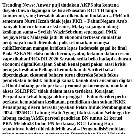
Skip
Trending News:
Anwar puji tindakan AKPS sita kontena
to
disyaki bawa dagangan ke Israel
Siasatan RCI TH tanpa
content
kompromi, yang bersalah akan dikenakan tindakan – PM
Cuti
sementara Nurul Izzah tidak jejas PKR – Fahmi
Negara Arab
banyak hancur kerana ekstremis, Malaysia jangan ulang
kesilapan sama – Syeikh Wazir
Sebelum sepenggal, PMX
berjaya letak Malaysia jadi 30 ekonomi terbesar dunia
Dua
penjenayah mati ditembak, polis selamatkan mangsa
culik
Herdman mangsa kritikan lepas Indonesia gagal ke final
Piala ASEAN
Lelaki miliki heroin, syabu, ketamin dalam cecair
vape ditahan
PRO-DR 2026 Saratok sedia belia hadapi cabaran
ekonomi digital
Kerajaan Sabah kenal pasti pakar atasi krisis
petugas kesihatan
Pelbagai kemudahan di Sarikei bakal
dipertingkat, ekonomi baharu turut diteroka
Sabah fokus
pendekatan holistik lindungi kanak-kanak dari ancaman digital
– Rina
Limbang perlu perkasa promosi pelancongan, manfaat
akses SSLR
PRU tidak dalam masa terdekat, Kerajaan
Perpaduan kekal hingga akhir penggal – Fahmi
Sarikei perlu
perkasa kemudahan kesihatan, pendidikan dan sukan
JKKK
Penampang diseru bersatu jayakan Pelan Induk Pembangunan
2024–2035
RCI Tabung Haji: Agong titah siasatan ‘sehingga ke
lubang cacing’
AMK persoal pendirian BN tuntut 21 kerusi
PRN Melaka
33 bulan PN berkuasa, RCI Tabung Haji
sepatutnya boleh didedah lebih awal – Penganalisis
Sembilan