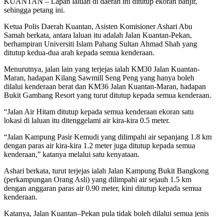
KUANTAN – Lapan laluan di daerah ini ditutup ekoran banjir,
sehingga petang ini.
Ketua Polis Daerah Kuantan, Asisten Komisioner Ashari Abu
Samah berkata, antara laluan itu adalah Jalan Kuantan-Pekan,
berhampiran Universiti Islam Pahang Sultan Ahmad Shah yang
ditutup kedua-dua arah kepada semua kenderaan.
Menurutnya, jalan lain yang terjejas ialah KM30 Jalan Kuantan-
Maran, hadapan Kilang Sawmill Seng Peng yang hanya boleh
dilalui kenderaan berat dan KM36 Jalan Kuantan-Maran, hadapan
Bukit Gambang Resort yang turut ditutup kepada semua kenderaan.
“Jalan Air Hitam ditutup kepada semua kenderaan ekoran satu
lokasi di laluan itu ditenggelami air kira-kira 0.5 meter.
“Jalan Kampung Pasir Kemudi yang dilimpahi air sepanjang 1.8 km
dengan paras air kira-kira 1.2 meter juga ditutup kepada semua
kenderaan,” katanya melalui satu kenyataan.
Ashari berkata, turut terjejas ialah Jalan Kampung Bukit Bangkong
(perkampungan Orang Asli) yang dilimpahi air sejauh 1.5 km
dengan anggaran paras air 0.90 meter, kini ditutup kepada semua
kenderaan.
Katanya, Jalan Kuantan–Pekan pula tidak boleh dilalui semua jenis