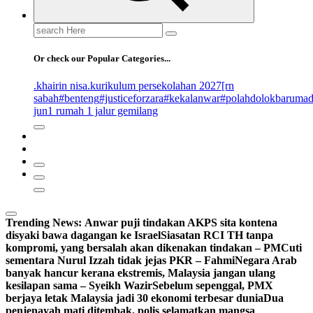
Search
for:
Or check our Popular Categories...
.khairin nisa
.kurikulum persekolahan 2027
[rn
sabah
#benteng
#justiceforzara
#kekalanwar
#polahdolokbaruma
jun
1 rumah 1 jalur gemilang
Trending News:
Anwar puji tindakan AKPS sita kontena
disyaki bawa dagangan ke Israel
Siasatan RCI TH tanpa
kompromi, yang bersalah akan dikenakan tindakan – PM
Cuti
sementara Nurul Izzah tidak jejas PKR – Fahmi
Negara Arab
banyak hancur kerana ekstremis, Malaysia jangan ulang
kesilapan sama – Syeikh Wazir
Sebelum sepenggal, PMX
berjaya letak Malaysia jadi 30 ekonomi terbesar dunia
Dua
penjenayah mati ditembak, polis selamatkan mangsa