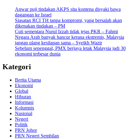
Anwar puji tindakan AKPS sita kontena disyaki bawa
dagangan ke Israel
Siasatan RCI TH tanpa kompromi, yang bersalah akan
dikenakan tindakan – PM
Cuti sementara Nurul Izzah tidak jejas PKR – Fahmi
Negara Arab banyak hancur kerana ekstremis, Malaysia
jangan ulang kesilapan sama – Syeikh Wazir
Sebelum sepenggal, PMX berjaya letak Malaysia jadi 30
ekonomi terbesar dunia
Kategori
Berita Utama
Ekonomi
Global
Hiburan
Informasi
Kolumnis
Nasional
Negeri
Politik
PRN Johor
PRN Negeri Sembilan