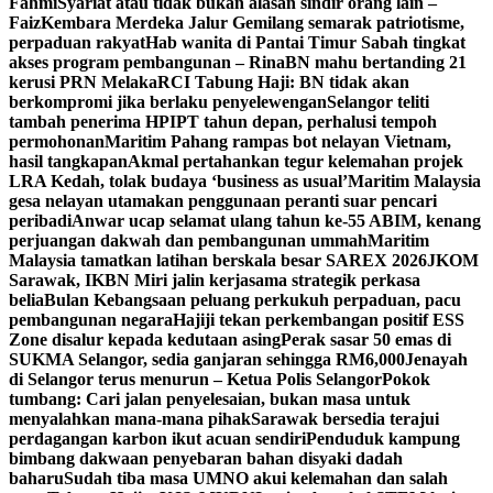
Fahmi
Syariat atau tidak bukan alasan sindir orang lain –
Faiz
Kembara Merdeka Jalur Gemilang semarak patriotisme,
perpaduan rakyat
Hab wanita di Pantai Timur Sabah tingkat
akses program pembangunan – Rina
BN mahu bertanding 21
kerusi PRN Melaka
RCI Tabung Haji: BN tidak akan
berkompromi jika berlaku penyelewengan
Selangor teliti
tambah penerima HPIPT tahun depan, perhalusi tempoh
permohonan
Maritim Pahang rampas bot nelayan Vietnam,
hasil tangkapan
Akmal pertahankan tegur kelemahan projek
LRA Kedah, tolak budaya ‘business as usual’
Maritim Malaysia
gesa nelayan utamakan penggunaan peranti suar pencari
peribadi
Anwar ucap selamat ulang tahun ke-55 ABIM, kenang
perjuangan dakwah dan pembangunan ummah
Maritim
Malaysia tamatkan latihan berskala besar SAREX 2026
JKOM
Sarawak, IKBN Miri jalin kerjasama strategik perkasa
belia
Bulan Kebangsaan peluang perkukuh perpaduan, pacu
pembangunan negara
Hajiji tekan perkembangan positif ESS
Zone disalur kepada kedutaan asing
Perak sasar 50 emas di
SUKMA Selangor, sedia ganjaran sehingga RM6,000
Jenayah
di Selangor terus menurun – Ketua Polis Selangor
Pokok
tumbang: Cari jalan penyelesaian, bukan masa untuk
menyalahkan mana-mana pihak
Sarawak bersedia terajui
perdagangan karbon ikut acuan sendiri
Penduduk kampung
bimbang dakwaan penyebaran bahan disyaki dadah
baharu
Sudah tiba masa UMNO akui kelemahan dan salah