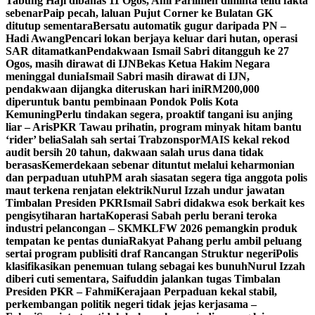
Tabung Haji dibahas 11 Ogos, Ahli Parlimen diminta teliti fakta
sebenar
Paip pecah, laluan Pujut Corner ke Bulatan GK
ditutup sementara
Bersatu automatik gugur daripada PN –
Hadi Awang
Pencari lokan berjaya keluar dari hutan, operasi
SAR ditamatkan
Pendakwaan Ismail Sabri ditangguh ke 27
Ogos, masih dirawat di IJN
Bekas Ketua Hakim Negara
meninggal dunia
Ismail Sabri masih dirawat di IJN,
pendakwaan dijangka diteruskan hari ini
RM200,000
diperuntuk bantu pembinaan Pondok Polis Kota
Kemuning
Perlu tindakan segera, proaktif tangani isu anjing
liar – Aris
PKR Tawau prihatin, program minyak hitam bantu
‘rider’ belia
Salah sah sertai Trabzonspor
MAIS kekal rekod
audit bersih 20 tahun, dakwaan salah urus dana tidak
berasas
Kemerdekaan sebenar dituntut melalui keharmonian
dan perpaduan utuh
PM arah siasatan segera tiga anggota polis
maut terkena renjatan elektrik
Nurul Izzah undur jawatan
Timbalan Presiden PKR
Ismail Sabri didakwa esok berkait kes
pengisytiharan harta
Koperasi Sabah perlu berani teroka
industri pelancongan – SKM
KLFW 2026 pemangkin produk
tempatan ke pentas dunia
Rakyat Pahang perlu ambil peluang
sertai program publisiti draf Rancangan Struktur negeri
Polis
klasifikasikan penemuan tulang sebagai kes bunuh
Nurul Izzah
diberi cuti sementara, Saifuddin jalankan tugas Timbalan
Presiden PKR – Fahmi
Kerajaan Perpaduan kekal stabil,
perkembangan politik negeri tidak jejas kerjasama –