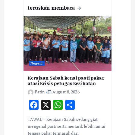
teruskan membaca
Negeri
Kerajaan Sabah kenal pasti pakar
atasi krisis petugas kesihatan
Fatin
August 8, 2026
F
X
W
S
ac
h
h
TAWAU – Kerajaan Sabah sedang giat
e
at
ar
mengenal pasti serta menarik lebih ramai
b
s
e
tenaga pakar termasuk dari