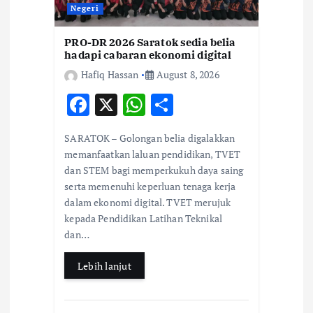
i
Negeri
o
PRO-DR 2026 Saratok sedia belia
hadapi cabaran ekonomi digital
n
Hafiq Hassan
August 8, 2026
F
X
W
S
ac
h
h
SARATOK – Golongan belia digalakkan
e
at
ar
memanfaatkan laluan pendidikan, TVET
b
s
e
dan STEM bagi memperkukuh daya saing
serta memenuhi keperluan tenaga kerja
o
A
dalam ekonomi digital. TVET merujuk
o
p
kepada Pendidikan Latihan Teknikal
k
p
dan…
Lebih lanjut