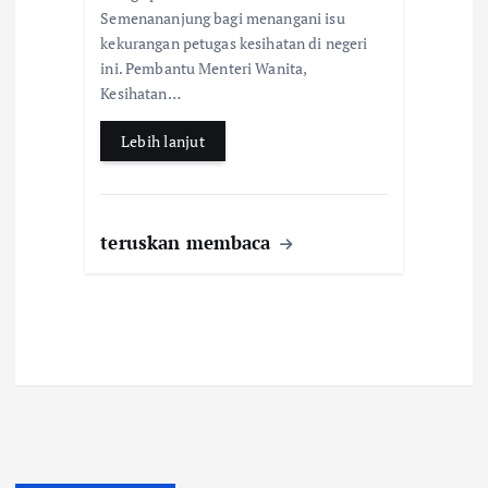
Semenananjung bagi menangani isu
o
A
kekurangan petugas kesihatan di negeri
o
p
ini. Pembantu Menteri Wanita,
k
p
Kesihatan…
Lebih lanjut
teruskan membaca