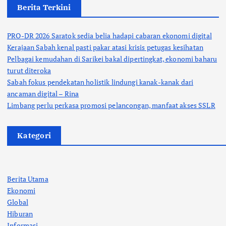
Berita Terkini
PRO-DR 2026 Saratok sedia belia hadapi cabaran ekonomi digital
Kerajaan Sabah kenal pasti pakar atasi krisis petugas kesihatan
Pelbagai kemudahan di Sarikei bakal dipertingkat, ekonomi baharu
turut diteroka
Sabah fokus pendekatan holistik lindungi kanak-kanak dari
ancaman digital – Rina
Limbang perlu perkasa promosi pelancongan, manfaat akses SSLR
Kategori
Berita Utama
Ekonomi
Global
Hiburan
Informasi