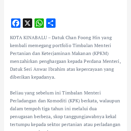
F
X
W
S
ac
h
h
KOTA KINABALU – Datuk Chan Foong Hin yang
e
at
ar
kembali memegang portfolio Timbalan Menteri
b
s
e
Pertanian dan Keterjaminan Makanan (KPKM)
o
A
menzahirkan penghargaan kepada Perdana Menteri,
o
p
Datuk Seri Anwar Ibrahim atas kepercayaan yang
k
p
diberikan kepadanya.
Beliau yang sebelum ini Timbalan Menteri
Perladangan dan Komoditi (KPK) berkata, walaupun
dalam tempoh tiga tahun ini melalui dua
penugasan berbeza, skop tanggungjawabnya kekal
tertumpu kepada sektor pertanian atau perladangan