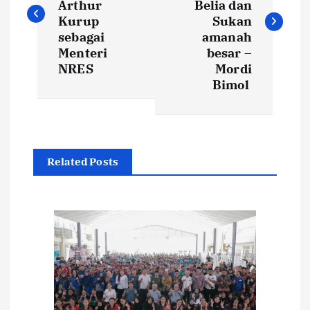
s
Arthur
Belia dan
Kurup
Sukan
t
sebagai
amanah
Menteri
besar –
NRES
Mordi
n
Bimol
a
v
Related Posts
i
g
a
t