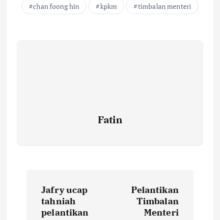
chan foong hin
kpkm
timbalan menteri
Fatin
P
Jafry ucap
Pelantikan
o
tahniah
Timbalan
pelantikan
Menteri