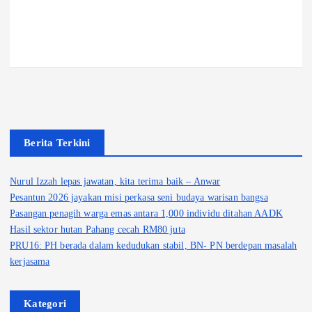
Berita Terkini
Nurul Izzah lepas jawatan, kita terima baik – Anwar
Pesantun 2026 jayakan misi perkasa seni budaya warisan bangsa
Pasangan penagih warga emas antara 1,000 individu ditahan AADK
Hasil sektor hutan Pahang cecah RM80 juta
PRU16: PH berada dalam kedudukan stabil, BN- PN berdepan masalah
kerjasama
Kategori