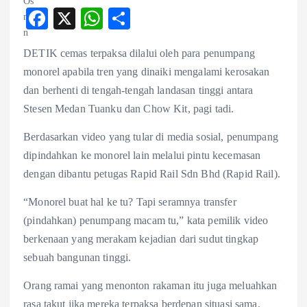
F
X
W
S
ac
ha
ha
DETIK cemas terpaksa dilalui oleh para penumpang
eb
ts
re
monorel apabila tren yang dinaiki mengalami kerosakan
o
A
dan berhenti di tengah-tengah landasan tinggi antara
o
p
Stesen Medan Tuanku dan Chow Kit, pagi tadi.
k
p
Berdasarkan video yang tular di media sosial, penumpang
dipindahkan ke monorel lain melalui pintu kecemasan
dengan dibantu petugas Rapid Rail Sdn Bhd (Rapid Rail).
“Monorel buat hal ke tu? Tapi seramnya transfer
(pindahkan) penumpang macam tu,” kata pemilik video
berkenaan yang merakam kejadian dari sudut tingkap
sebuah bangunan tinggi.
Orang ramai yang menonton rakaman itu juga meluahkan
rasa takut jika mereka terpaksa berdepan situasi sama.