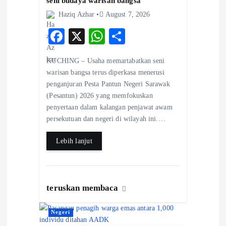
seni budaya warisan bangsa
Haziq Azhar
August 7, 2026
F
X
W
S
ac
ha
ha
KUCHING – Usaha memartabatkan seni
eb
ts
re
warisan bangsa terus diperkasa menerusi
o
A
penganjuran Pesta Pantun Negeri Sarawak
(Pesantun) 2026 yang memfokuskan
o
p
penyertaan dalam kalangan penjawat awam
k
p
persekutuan dan negeri di wilayah ini.…
Lebih lanjut
teruskan membaca
Negeri