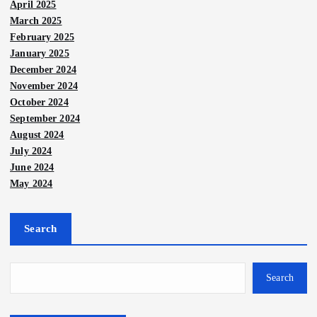
April 2025
March 2025
February 2025
January 2025
December 2024
November 2024
October 2024
September 2024
August 2024
July 2024
June 2024
May 2024
Search
Nege
ri
Berit
a
Pasa
Utam
a
ngan
Search
Nege
Politi
ri
k
pena
Nege
ri
Pesa
Nur
gih