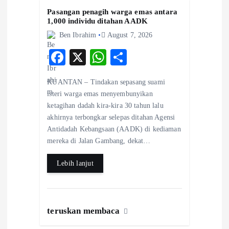
Pasangan penagih warga emas antara
1,000 individu ditahan AADK
Ben Ibrahim
August 7, 2026
F
X
W
S
ac
ha
ha
KUANTAN – Tindakan sepasang suami
eb
ts
re
isteri warga emas menyembunyikan
o
A
ketagihan dadah kira-kira 30 tahun lalu
akhirnya terbongkar selepas ditahan Agensi
o
p
Antidadah Kebangsaan (AADK) di kediaman
k
p
mereka di Jalan Gambang, dekat…
Lebih lanjut
teruskan membaca