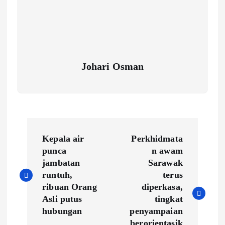
Johari Osman
P
Kepala air
Perkhidmata
o
punca
n awam
jambatan
Sarawak
s
runtuh,
terus
ribuan Orang
diperkasa,
t
Asli putus
tingkat
hubungan
penyampaian
berorientasik