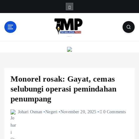
S
k
i
p
t
Informasi Berfakta Membuka Minda
o
c
o
n
t
e
Monorel rosak: Gayat, cemas
n
selubungi operasi pemindahan
t
penumpang
Johari Osman
Negeri
November 20, 2025
0 Comments