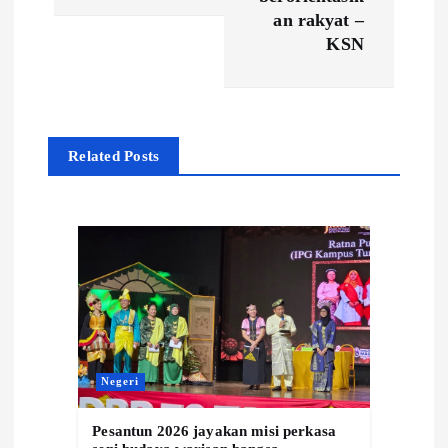
n
an rakyat –
a
KSN
v
i
Related Posts
g
a
t
i
o
Negeri
Pesantun 2026 jayakan misi perkasa
n