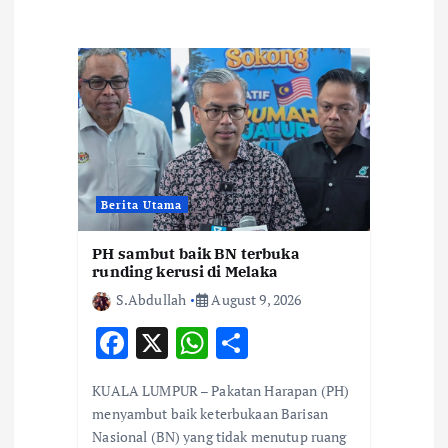
i
g
a
t
i
Berita Utama
o
PH sambut baik BN terbuka
runding kerusi di Melaka
n
S.Abdullah
August 9, 2026
F
X
W
S
ac
h
h
KUALA LUMPUR – Pakatan Harapan (PH)
e
at
ar
menyambut baik keterbukaan Barisan
b
s
e
Nasional (BN) yang tidak menutup ruang