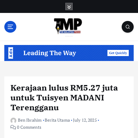
S
k
i
p
t
o
Informasi Berfakta Membuka Minda
c
o
n
t
e
n
Kerajaan lulus RM5.27 juta
t
untuk Tuisyen MADANI
Terengganu
Ben Ibrahim
Berita Utama
July 12, 2025
0 Comments