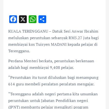
F
X
W
S
ac
h
h
KUALA TERENGGANU – Datuk Seri Anwar Ibrahim
e
at
ar
meluluskan peruntukan sebanyak RM5.27 juta bagi
b
s
e
membiayai kos Tuisyen MADANI kepada pelajar di
o
A
Terengganu.
o
p
Perdana Menteri berkata, peruntukan berkenaan
k
p
adalah bagi membiayai 9,408 pelajar.
“Peruntukan itu turut diluluskan bagi menampung
614 guru membeli peralatan peralatan mengajar.
“Terengganu adalah negeri pertama kita umumkan
peruntukan untuk Jabatan Pendidikan negeri
(JPNT) membantu pelajar mengikuti program