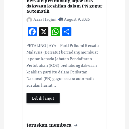
Bersatu pertimbang lapor ROS
dakwaan keahlian dalam PN gugur
automatik
Azza Haqimi
August 9, 2026
F
X
W
S
ac
h
h
PETALING JAYA – Parti Pribumi Bersatu
e
at
ar
Malaysia (Bersatu) bercadang membuat
b
s
e
laporan kepada Jabatan Pendaftaran
Pertubuhan (ROS) berhubung dakwaan
o
A
keahlian parti itu dalam Perikatan
o
p
Nasional (PN) gugur secara automatik
k
p
susulan hasrat…
Lebih lanjut
teruskan membaca