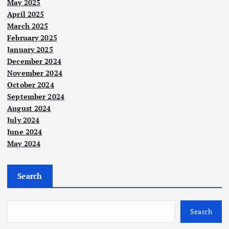
May 2025
April 2025
March 2025
February 2025
January 2025
December 2024
November 2024
October 2024
September 2024
August 2024
July 2024
June 2024
Nege
Berit
May 2024
ri
a
Utam
Berit
a
a
Suka
Utam
n
a
JPM
Search
Gol
BN
Hal
Pavi
Mel
Ehw
thra
aka
al
Search
Berit
n
mah
Aga
a
Utam