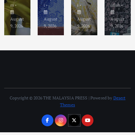
m
i
i
ullah
August
August
August
August
9, 2026
9, 2026
9, 2026
9, 2026
Copyright © 2026 THE MALAYSIA PRESS | Powered by
Desert
Themes