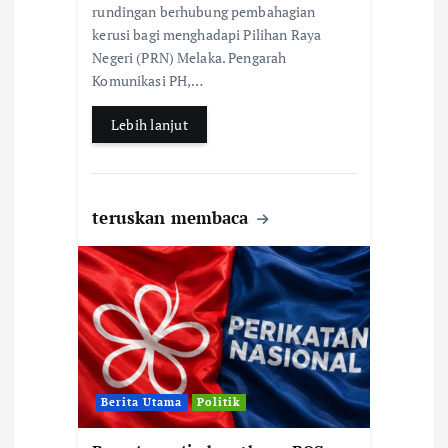
rundingan berhubung pembahagian
o
A
kerusi bagi menghadapi Pilihan Raya
o
p
Negeri (PRN) Melaka. Pengarah
k
p
Komunikasi PH,…
Lebih lanjut
teruskan membaca
Berita Utama
Politik