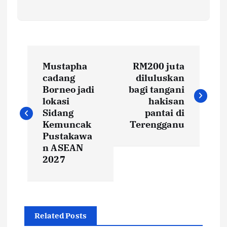
P
Mustapha
RM200 juta
o
cadang
diluluskan
Borneo jadi
bagi tangani
s
lokasi
hakisan
Sidang
pantai di
t
Kemuncak
Terengganu
Pustakawa
n ASEAN
n
2027
a
v
Related Posts