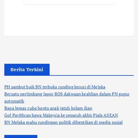
Berita Terkini
PH sambut baik BN terbuka runding kerusi di Melaka
Bersatu pertimbang lapor ROS dakwaan keahlian dalam PN gugur
automatik
Bapa lemas cuba bantu anak jatuh kolam ikan
Gol Pavithran bawa Malaysia ke separuh akhir Piala ASEAN
BN Melaka mahu rundingan politik dihentikan di media sosial