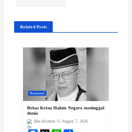
a
v
Related Posts
i
g
a
t
i
Nasional
Bekas Ketua Hakim Negara meninggal
o
dunia
Ben Ibrahim
August 7, 2026
n