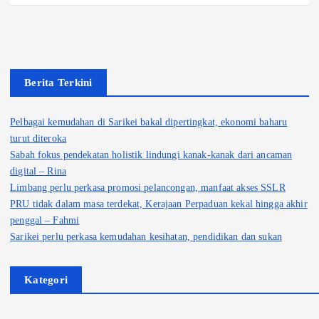
Berita Terkini
Pelbagai kemudahan di Sarikei bakal dipertingkat, ekonomi baharu
turut diteroka
Sabah fokus pendekatan holistik lindungi kanak-kanak dari ancaman
digital – Rina
Limbang perlu perkasa promosi pelancongan, manfaat akses SSLR
PRU tidak dalam masa terdekat, Kerajaan Perpaduan kekal hingga akhir
penggal – Fahmi
Sarikei perlu perkasa kemudahan kesihatan, pendidikan dan sukan
Kategori