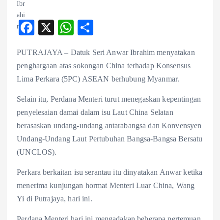
F
X
W
S
ac
ha
ha
PUTRAJAYA – Datuk Seri Anwar Ibrahim menyatakan
eb
ts
re
penghargaan atas sokongan China terhadap Konsensus
o
A
Lima Perkara (5PC) ASEAN berhubung Myanmar.
o
p
Selain itu, Perdana Menteri turut menegaskan kepentingan
k
p
penyelesaian damai dalam isu Laut China Selatan
berasaskan undang-undang antarabangsa dan Konvensyen
Undang-Undang Laut Pertubuhan Bangsa-Bangsa Bersatu
(UNCLOS).
Perkara berkaitan isu serantau itu dinyatakan Anwar ketika
menerima kunjungan hormat Menteri Luar China, Wang
Yi di Putrajaya, hari ini.
Perdana Menteri hari ini mengadakan beberapa pertemuan