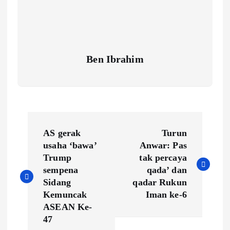
Ben Ibrahim
P
AS gerak
Turun
o
usaha ‘bawa’
Anwar: Pas
Trump
tak percaya
s
sempena
qada’ dan
Sidang
qadar Rukun
t
Kemuncak
Iman ke-6
ASEAN Ke-
n
47