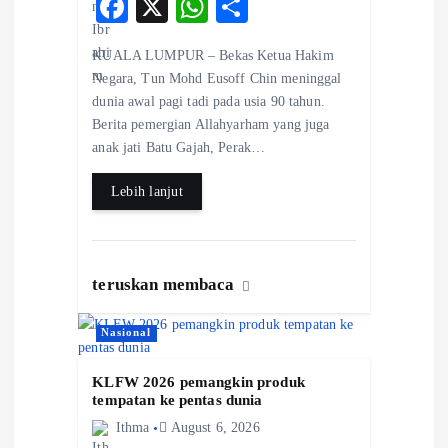
F
X
W
S
ac
ha
ha
KUALA LUMPUR – Bekas Ketua Hakim
eb
ts
re
Negara, Tun Mohd Eusoff Chin meninggal
o
A
dunia awal pagi tadi pada usia 90 tahun.
Berita pemergian Allahyarham yang juga
o
p
anak jati Batu Gajah, Perak…
k
p
Lebih lanjut
teruskan membaca
Nasional
KLFW 2026 pemangkin produk
tempatan ke pentas dunia
Ithma
August 6, 2026