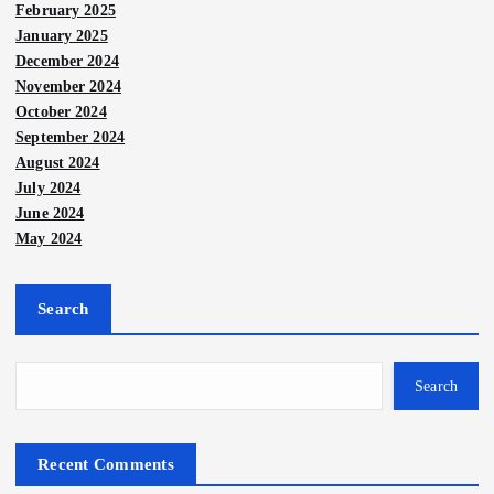
February 2025
January 2025
December 2024
November 2024
October 2024
Berit
a
September 2024
Utam
a
August 2024
PRU
July 2024
Nege
Nege
ri
ri
tida
June 2024
k
JKK
May 2024
Pelb
dala
K
agai
Nege
ri
m
Pena
kem
Search
mas
mpa
Sari
uda
a
ng
kei
han
terde
diser
perl
di
Search
kat,
u
u
Sari
Kera
bers
perk
kei
Recent Comments
jaan
atu
asa
baka