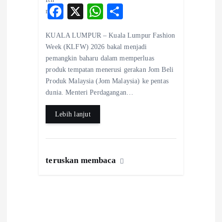
F
X
W
S
ac
ha
ha
KUALA LUMPUR – Kuala Lumpur Fashion
eb
ts
re
Week (KLFW) 2026 bakal menjadi
o
A
pemangkin baharu dalam memperluas
produk tempatan menerusi gerakan Jom Beli
o
p
Produk Malaysia (Jom Malaysia) ke pentas
k
p
dunia. Menteri Perdagangan…
Lebih lanjut
teruskan membaca