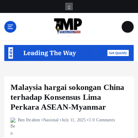
S
k
i
p
t
Informasi Berfakta Membuka Minda
o
c
o
n
t
e
n
Malaysia hargai sokongan China
t
terhadap Konsensus Lima
Perkara ASEAN-Myanmar
Ben Ibrahim
Nasional
July 11, 2025
0 Comments