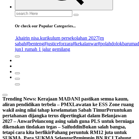
Search
for:
Or check our Popular Categories...
.khairin nisa
.kurikulum persekolahan 2027
[rn
sabah
#benteng
#justiceforzara
#kekalanwar
#polahdolokbaruma
jun
1 rumah 1 jalur gemilang
Trending News:
Kerajaan MADANI pastikan semua kaum,
aliran pendidikan terbela – PMX
Lawatan ke ESS Zone ruang
wakil asing nilai tahap keselamatan Sabah Timur
Peruntukan
pertahanan dijangka terus dipertingkat dalam Belanjawan
2027 – Anwar
Pelancong asing salah guna PLS untuk berniaga
dikenakan tindakan tegas – Saifuddin
Bukan salah bangsa,
tetapi cara kita berfikir
Pahang peruntuk RM12 juta untuk
SUKMA, Para SUKMA Selangor
Pemimpin BN RCI Tabung