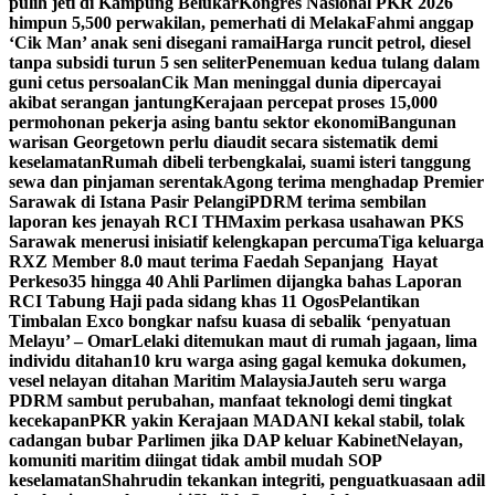
pulih jeti di Kampung Belukar
Kongres Nasional PKR 2026
himpun 5,500 perwakilan, pemerhati di Melaka
Fahmi anggap
‘Cik Man’ anak seni disegani ramai
Harga runcit petrol, diesel
tanpa subsidi turun 5 sen seliter
Penemuan kedua tulang dalam
guni cetus persoalan
Cik Man meninggal dunia dipercayai
akibat serangan jantung
Kerajaan percepat proses 15,000
permohonan pekerja asing bantu sektor ekonomi
Bangunan
warisan Georgetown perlu diaudit secara sistematik demi
keselamatan
Rumah dibeli terbengkalai, suami isteri tanggung
sewa dan pinjaman serentak
Agong terima menghadap Premier
Sarawak di Istana Pasir Pelangi
PDRM terima sembilan
laporan kes jenayah RCI TH
Maxim perkasa usahawan PKS
Sarawak menerusi inisiatif kelengkapan percuma
Tiga keluarga
RXZ Member 8.0 maut terima Faedah Sepanjang Hayat
Perkeso
35 hingga 40 Ahli Parlimen dijangka bahas Laporan
RCI Tabung Haji pada sidang khas 11 Ogos
Pelantikan
Timbalan Exco bongkar nafsu kuasa di sebalik ‘penyatuan
Melayu’ – Omar
Lelaki ditemukan maut di rumah jagaan, lima
individu ditahan
10 kru warga asing gagal kemuka dokumen,
vesel nelayan ditahan Maritim Malaysia
Jauteh seru warga
PDRM sambut perubahan, manfaat teknologi demi tingkat
kecekapan
PKR yakin Kerajaan MADANI kekal stabil, tolak
cadangan bubar Parlimen jika DAP keluar Kabinet
Nelayan,
komuniti maritim diingat tidak ambil mudah SOP
keselamatan
Shahrudin tekankan integriti, penguatkuasaan adil