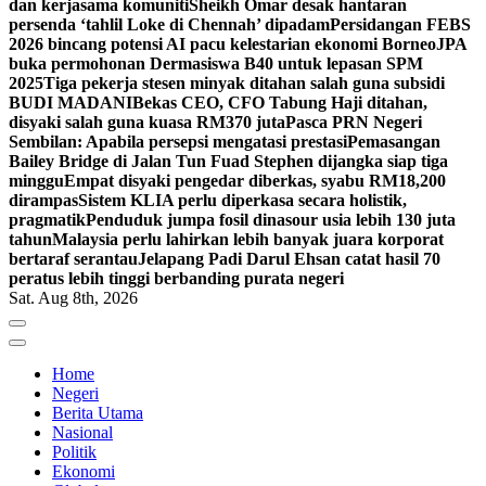
dan kerjasama komuniti
Sheikh Omar desak hantaran
persenda ‘tahlil Loke di Chennah’ dipadam
Persidangan FEBS
2026 bincang potensi AI pacu kelestarian ekonomi Borneo
JPA
buka permohonan Dermasiswa B40 untuk lepasan SPM
2025
Tiga pekerja stesen minyak ditahan salah guna subsidi
BUDI MADANI
Bekas CEO, CFO Tabung Haji ditahan,
disyaki salah guna kuasa RM370 juta
Pasca PRN Negeri
Sembilan: Apabila persepsi mengatasi prestasi
Pemasangan
Bailey Bridge di Jalan Tun Fuad Stephen dijangka siap tiga
minggu
Empat disyaki pengedar diberkas, syabu RM18,200
dirampas
Sistem KLIA perlu diperkasa secara holistik,
pragmatik
Penduduk jumpa fosil dinasour usia lebih 130 juta
tahun
Malaysia perlu lahirkan lebih banyak juara korporat
bertaraf serantau
Jelapang Padi Darul Ehsan catat hasil 70
peratus lebih tinggi berbanding purata negeri
Sat. Aug 8th, 2026
Home
Negeri
Berita Utama
Nasional
Politik
Ekonomi