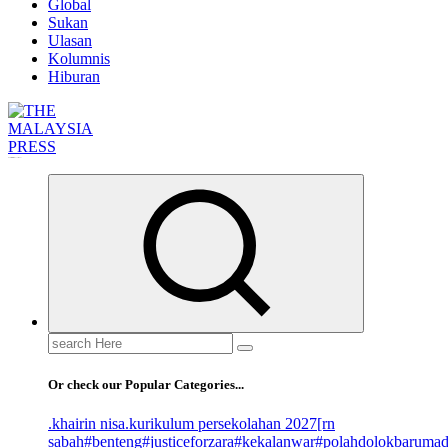
Global
Sukan
Ulasan
Kolumnis
Hiburan
Informasi Berfakta Membuka Minda
Search
for:
Or check our Popular Categories...
.khairin nisa
.kurikulum persekolahan 2027
[rn
sabah
#benteng
#justiceforzara
#kekalanwar
#polahdolokbaruma