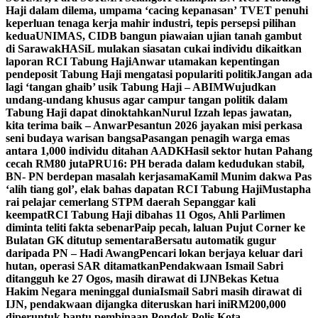
Haji dalam dilema, umpama ‘cacing kepanasan’
TVET penuhi
keperluan tenaga kerja mahir industri, tepis persepsi pilihan
kedua
UNIMAS, CIDB bangun piawaian ujian tanah gambut
di Sarawak
HASiL mulakan siasatan cukai individu dikaitkan
laporan RCI Tabung Haji
Anwar utamakan kepentingan
pendeposit Tabung Haji mengatasi populariti politik
Jangan ada
lagi ‘tangan ghaib’ usik Tabung Haji – ABIM
Wujudkan
undang-undang khusus agar campur tangan politik dalam
Tabung Haji dapat dinoktahkan
Nurul Izzah lepas jawatan,
kita terima baik – Anwar
Pesantun 2026 jayakan misi perkasa
seni budaya warisan bangsa
Pasangan penagih warga emas
antara 1,000 individu ditahan AADK
Hasil sektor hutan Pahang
cecah RM80 juta
PRU16: PH berada dalam kedudukan stabil,
BN- PN berdepan masalah kerjasama
Kamil Munim dakwa Pas
‘alih tiang gol’, elak bahas dapatan RCI Tabung Haji
Mustapha
rai pelajar cemerlang STPM daerah Sepanggar kali
keempat
RCI Tabung Haji dibahas 11 Ogos, Ahli Parlimen
diminta teliti fakta sebenar
Paip pecah, laluan Pujut Corner ke
Bulatan GK ditutup sementara
Bersatu automatik gugur
daripada PN – Hadi Awang
Pencari lokan berjaya keluar dari
hutan, operasi SAR ditamatkan
Pendakwaan Ismail Sabri
ditangguh ke 27 Ogos, masih dirawat di IJN
Bekas Ketua
Hakim Negara meninggal dunia
Ismail Sabri masih dirawat di
IJN, pendakwaan dijangka diteruskan hari ini
RM200,000
diperuntuk bantu pembinaan Pondok Polis Kota