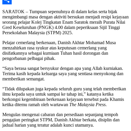
Share
SARATOK – Tumpuan sepenuhnya di dalam kelas serta bijak
mengimbangi masa dengan aktiviti bersukan menjadi resipi kejayaan
seorang pelajar Kolej Tingkatan Enam Saratok meraih Purata Nilai
Gred Keseluruhan (PNGK) 4.00 dalam peperiksaan Sijil Tinggi
Persekolahan Malaysia (STPM) 2025.
Pelajar cemerlang berkenaan, Danish Akhtar Mohamad Musa
menzahirkan rasa syukur atas keputusan cemerlang yang
disifatkannya sebagai kurniaan Tuhan hasil dorongan dan
pengorbanan pelbagai pihak.
“Saya berasa sangat bersyukur dengan apa yang Allah kurniakan.
Terima kasih kepada keluarga saya yang sentiasa menyokong dan
memberikan semangat.
“Tidak dilupakan juga kepada seluruh guru yang telah memberikan
ilmu kepada saya untuk sampai ke tahap ini,” katanya ketika
berkongsi kegembiraan berkenaan kejayaan tersebut pada Khamis
ketika ditemu ramah oleh wartawan
The Malaysia Press
.
Mengulas mengenai cabaran dan persediaan sepanjang tempoh
pengajian peringkat STPM, Danish Akhtar berkata, disiplin dan
jadual harian yang teratur adalah kunci utamanya.