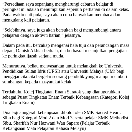
“Persediaan saya sepanjang mengharungi cabaran belajar di
peringkat ini adalah menumpukan sepenuh perhatian di dalam kelas.
Pada waktu cuti pula, saya akan cuba banyakkan membaca dan
mengulang kaji pelajaran.
“Selebihnya, saya juga akan bersukan bagi mengimbangi antara
pelajaran dengan aktiviti harian,” jelasnya.
Dalam pada itu, bercakap mengenai hala tuju dan perancangan masa
depan, Danish Akhtar berkata, dia berhasrat melanjutkan pengajian
ke peringkat ijazah sarjana muda.
Menurutnya, beliau menyasarkan untuk melangkah ke Universiti
Pendidikan Sultan Idris (UPSI) atau Universiti Malaya (UM) bagi
mengejar cita-cita bergelar seorang pendidik yang mampu memberi
sumbangan kepada masyarakat kelak.
Terdahulu, Kolej Tingkatan Enam Saratok yang dianugerahkan
sebagai Pusat Tingkatan Enam Terbaik Kebangsaan (Kategori Kolej
Tingkatan Enam).
Dua lagi anugerah kebangsaan dibolot oleh SMK Sacred Heart,
Sibu bagi Kategori Mod 2 dan Mod 3, serta pelajar SMK Methodist
Sibu, Sharifah Nur Hazwani Wan Sapare (Pelajar Terbaik
Kebangsaan Mata Pelajaran Bahasa Melayu)