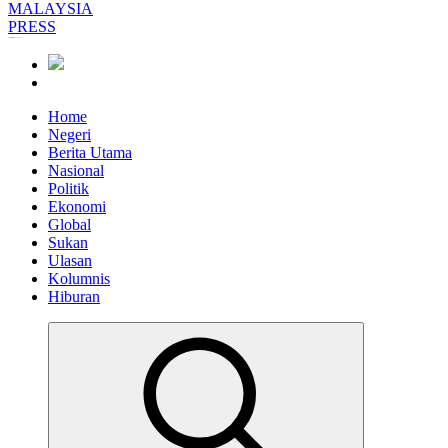
Informasi Berfakta Membuka Minda
Home
Negeri
Berita Utama
Nasional
Politik
Ekonomi
Global
Sukan
Ulasan
Kolumnis
Hiburan