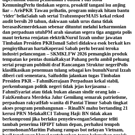
Kemuning
Perlu tindakan segera, proaktif tangani isu anjing
liar – Aris
PKR Tawau prihatin, program minyak hitam bantu
‘rider’ belia
Salah sah sertai Trabzonspor
MAIS kekal rekod
audit bersih 20 tahun, dakwaan salah urus dana tidak
berasas
Kemerdekaan sebenar dituntut melalui keharmonian
dan perpaduan utuh
PM arah siasatan segera tiga anggota polis
maut terkena renjatan elektrik
Nurul Izzah undur jawatan
Timbalan Presiden PKR
Ismail Sabri didakwa esok berkait kes
pengisytiharan harta
Koperasi Sabah perlu berani teroka
industri pelancongan – SKM
KLFW 2026 pemangkin produk
tempatan ke pentas dunia
Rakyat Pahang perlu ambil peluang
sertai program publisiti draf Rancangan Struktur negeri
Polis
klasifikasikan penemuan tulang sebagai kes bunuh
Nurul Izzah
diberi cuti sementara, Saifuddin jalankan tugas Timbalan
Presiden PKR – Fahmi
Kerajaan Perpaduan kekal stabil,
perkembangan politik negeri tidak jejas kerjasama –
Fahmi
Syariat atau tidak bukan alasan sindir orang lain –
Faiz
Kembara Merdeka Jalur Gemilang semarak patriotisme,
perpaduan rakyat
Hab wanita di Pantai Timur Sabah tingkat
akses program pembangunan – Rina
BN mahu bertanding 21
kerusi PRN Melaka
RCI Tabung Haji: BN tidak akan
berkompromi jika berlaku penyelewengan
Selangor teliti
tambah penerima HPIPT tahun depan, perhalusi tempoh
permohonan
Maritim Pahang rampas bot nelayan Vietnam,