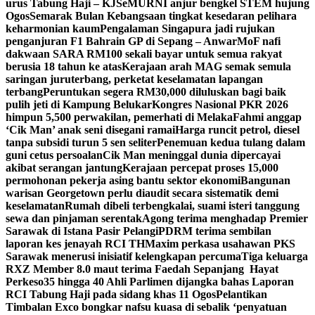
urus Tabung Haji – KJ
SeMURNI anjur bengkel STEM hujung
Ogos
Semarak Bulan Kebangsaan tingkat kesedaran pelihara
keharmonian kaum
Pengalaman Singapura jadi rujukan
penganjuran F1 Bahrain GP di Sepang – Anwar
MoF nafi
dakwaan SARA RM100 sekali bayar untuk semua rakyat
berusia 18 tahun ke atas
Kerajaan arah MAG semak semula
saringan juruterbang, perketat keselamatan lapangan
terbang
Peruntukan segera RM30,000 diluluskan bagi baik
pulih jeti di Kampung Belukar
Kongres Nasional PKR 2026
himpun 5,500 perwakilan, pemerhati di Melaka
Fahmi anggap
‘Cik Man’ anak seni disegani ramai
Harga runcit petrol, diesel
tanpa subsidi turun 5 sen seliter
Penemuan kedua tulang dalam
guni cetus persoalan
Cik Man meninggal dunia dipercayai
akibat serangan jantung
Kerajaan percepat proses 15,000
permohonan pekerja asing bantu sektor ekonomi
Bangunan
warisan Georgetown perlu diaudit secara sistematik demi
keselamatan
Rumah dibeli terbengkalai, suami isteri tanggung
sewa dan pinjaman serentak
Agong terima menghadap Premier
Sarawak di Istana Pasir Pelangi
PDRM terima sembilan
laporan kes jenayah RCI TH
Maxim perkasa usahawan PKS
Sarawak menerusi inisiatif kelengkapan percuma
Tiga keluarga
RXZ Member 8.0 maut terima Faedah Sepanjang Hayat
Perkeso
35 hingga 40 Ahli Parlimen dijangka bahas Laporan
RCI Tabung Haji pada sidang khas 11 Ogos
Pelantikan
Timbalan Exco bongkar nafsu kuasa di sebalik ‘penyatuan