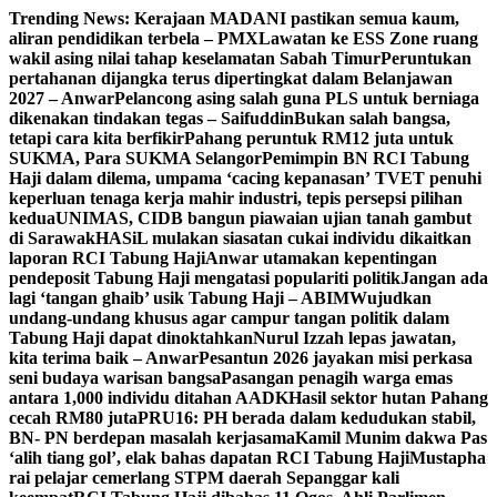
Skip
Trending News:
Kerajaan MADANI pastikan semua kaum,
to
aliran pendidikan terbela – PMX
Lawatan ke ESS Zone ruang
content
wakil asing nilai tahap keselamatan Sabah Timur
Peruntukan
pertahanan dijangka terus dipertingkat dalam Belanjawan
2027 – Anwar
Pelancong asing salah guna PLS untuk berniaga
dikenakan tindakan tegas – Saifuddin
Bukan salah bangsa,
tetapi cara kita berfikir
Pahang peruntuk RM12 juta untuk
SUKMA, Para SUKMA Selangor
Pemimpin BN RCI Tabung
Haji dalam dilema, umpama ‘cacing kepanasan’
TVET penuhi
keperluan tenaga kerja mahir industri, tepis persepsi pilihan
kedua
UNIMAS, CIDB bangun piawaian ujian tanah gambut
di Sarawak
HASiL mulakan siasatan cukai individu dikaitkan
laporan RCI Tabung Haji
Anwar utamakan kepentingan
pendeposit Tabung Haji mengatasi populariti politik
Jangan ada
lagi ‘tangan ghaib’ usik Tabung Haji – ABIM
Wujudkan
undang-undang khusus agar campur tangan politik dalam
Tabung Haji dapat dinoktahkan
Nurul Izzah lepas jawatan,
kita terima baik – Anwar
Pesantun 2026 jayakan misi perkasa
seni budaya warisan bangsa
Pasangan penagih warga emas
antara 1,000 individu ditahan AADK
Hasil sektor hutan Pahang
cecah RM80 juta
PRU16: PH berada dalam kedudukan stabil,
BN- PN berdepan masalah kerjasama
Kamil Munim dakwa Pas
‘alih tiang gol’, elak bahas dapatan RCI Tabung Haji
Mustapha
rai pelajar cemerlang STPM daerah Sepanggar kali