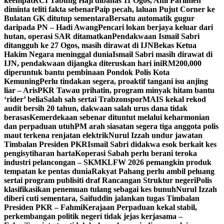
keempat
RCI Tabung Haji dibahas 11 Ogos, Ahli Parlimen
diminta teliti fakta sebenar
Paip pecah, laluan Pujut Corner ke
Bulatan GK ditutup sementara
Bersatu automatik gugur
daripada PN – Hadi Awang
Pencari lokan berjaya keluar dari
hutan, operasi SAR ditamatkan
Pendakwaan Ismail Sabri
ditangguh ke 27 Ogos, masih dirawat di IJN
Bekas Ketua
Hakim Negara meninggal dunia
Ismail Sabri masih dirawat di
IJN, pendakwaan dijangka diteruskan hari ini
RM200,000
diperuntuk bantu pembinaan Pondok Polis Kota
Kemuning
Perlu tindakan segera, proaktif tangani isu anjing
liar – Aris
PKR Tawau prihatin, program minyak hitam bantu
‘rider’ belia
Salah sah sertai Trabzonspor
MAIS kekal rekod
audit bersih 20 tahun, dakwaan salah urus dana tidak
berasas
Kemerdekaan sebenar dituntut melalui keharmonian
dan perpaduan utuh
PM arah siasatan segera tiga anggota polis
maut terkena renjatan elektrik
Nurul Izzah undur jawatan
Timbalan Presiden PKR
Ismail Sabri didakwa esok berkait kes
pengisytiharan harta
Koperasi Sabah perlu berani teroka
industri pelancongan – SKM
KLFW 2026 pemangkin produk
tempatan ke pentas dunia
Rakyat Pahang perlu ambil peluang
sertai program publisiti draf Rancangan Struktur negeri
Polis
klasifikasikan penemuan tulang sebagai kes bunuh
Nurul Izzah
diberi cuti sementara, Saifuddin jalankan tugas Timbalan
Presiden PKR – Fahmi
Kerajaan Perpaduan kekal stabil,
perkembangan politik negeri tidak jejas kerjasama –