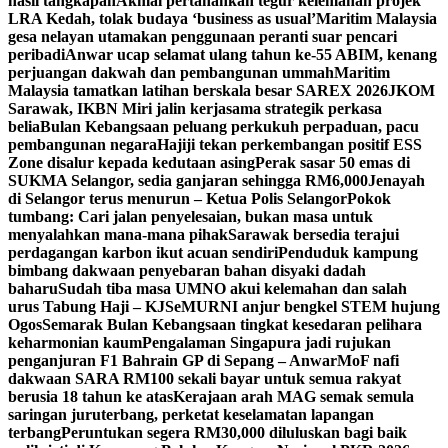
hasil tangkapan
Akmal pertahankan tegur kelemahan projek
LRA Kedah, tolak budaya ‘business as usual’
Maritim Malaysia
gesa nelayan utamakan penggunaan peranti suar pencari
peribadi
Anwar ucap selamat ulang tahun ke-55 ABIM, kenang
perjuangan dakwah dan pembangunan ummah
Maritim
Malaysia tamatkan latihan berskala besar SAREX 2026
JKOM
Sarawak, IKBN Miri jalin kerjasama strategik perkasa
belia
Bulan Kebangsaan peluang perkukuh perpaduan, pacu
pembangunan negara
Hajiji tekan perkembangan positif ESS
Zone disalur kepada kedutaan asing
Perak sasar 50 emas di
SUKMA Selangor, sedia ganjaran sehingga RM6,000
Jenayah
di Selangor terus menurun – Ketua Polis Selangor
Pokok
tumbang: Cari jalan penyelesaian, bukan masa untuk
menyalahkan mana-mana pihak
Sarawak bersedia terajui
perdagangan karbon ikut acuan sendiri
Penduduk kampung
bimbang dakwaan penyebaran bahan disyaki dadah
baharu
Sudah tiba masa UMNO akui kelemahan dan salah
urus Tabung Haji – KJ
SeMURNI anjur bengkel STEM hujung
Ogos
Semarak Bulan Kebangsaan tingkat kesedaran pelihara
keharmonian kaum
Pengalaman Singapura jadi rujukan
penganjuran F1 Bahrain GP di Sepang – Anwar
MoF nafi
dakwaan SARA RM100 sekali bayar untuk semua rakyat
berusia 18 tahun ke atas
Kerajaan arah MAG semak semula
saringan juruterbang, perketat keselamatan lapangan
terbang
Peruntukan segera RM30,000 diluluskan bagi baik