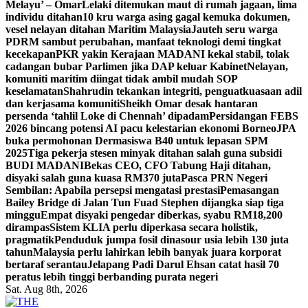
Melayu’ – Omar
Lelaki ditemukan maut di rumah jagaan, lima
individu ditahan
10 kru warga asing gagal kemuka dokumen,
vesel nelayan ditahan Maritim Malaysia
Jauteh seru warga
PDRM sambut perubahan, manfaat teknologi demi tingkat
kecekapan
PKR yakin Kerajaan MADANI kekal stabil, tolak
cadangan bubar Parlimen jika DAP keluar Kabinet
Nelayan,
komuniti maritim diingat tidak ambil mudah SOP
keselamatan
Shahrudin tekankan integriti, penguatkuasaan adil
dan kerjasama komuniti
Sheikh Omar desak hantaran
persenda ‘tahlil Loke di Chennah’ dipadam
Persidangan FEBS
2026 bincang potensi AI pacu kelestarian ekonomi Borneo
JPA
buka permohonan Dermasiswa B40 untuk lepasan SPM
2025
Tiga pekerja stesen minyak ditahan salah guna subsidi
BUDI MADANI
Bekas CEO, CFO Tabung Haji ditahan,
disyaki salah guna kuasa RM370 juta
Pasca PRN Negeri
Sembilan: Apabila persepsi mengatasi prestasi
Pemasangan
Bailey Bridge di Jalan Tun Fuad Stephen dijangka siap tiga
minggu
Empat disyaki pengedar diberkas, syabu RM18,200
dirampas
Sistem KLIA perlu diperkasa secara holistik,
pragmatik
Penduduk jumpa fosil dinasour usia lebih 130 juta
tahun
Malaysia perlu lahirkan lebih banyak juara korporat
bertaraf serantau
Jelapang Padi Darul Ehsan catat hasil 70
peratus lebih tinggi berbanding purata negeri
Sat. Aug 8th, 2026