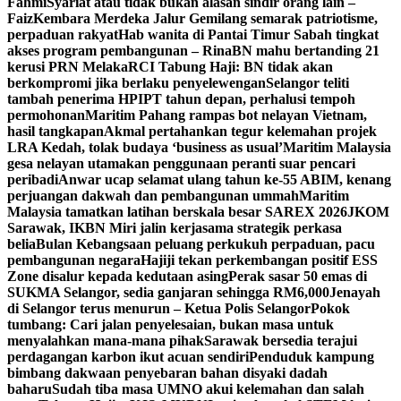
Fahmi
Syariat atau tidak bukan alasan sindir orang lain –
Faiz
Kembara Merdeka Jalur Gemilang semarak patriotisme,
perpaduan rakyat
Hab wanita di Pantai Timur Sabah tingkat
akses program pembangunan – Rina
BN mahu bertanding 21
kerusi PRN Melaka
RCI Tabung Haji: BN tidak akan
berkompromi jika berlaku penyelewengan
Selangor teliti
tambah penerima HPIPT tahun depan, perhalusi tempoh
permohonan
Maritim Pahang rampas bot nelayan Vietnam,
hasil tangkapan
Akmal pertahankan tegur kelemahan projek
LRA Kedah, tolak budaya ‘business as usual’
Maritim Malaysia
gesa nelayan utamakan penggunaan peranti suar pencari
peribadi
Anwar ucap selamat ulang tahun ke-55 ABIM, kenang
perjuangan dakwah dan pembangunan ummah
Maritim
Malaysia tamatkan latihan berskala besar SAREX 2026
JKOM
Sarawak, IKBN Miri jalin kerjasama strategik perkasa
belia
Bulan Kebangsaan peluang perkukuh perpaduan, pacu
pembangunan negara
Hajiji tekan perkembangan positif ESS
Zone disalur kepada kedutaan asing
Perak sasar 50 emas di
SUKMA Selangor, sedia ganjaran sehingga RM6,000
Jenayah
di Selangor terus menurun – Ketua Polis Selangor
Pokok
tumbang: Cari jalan penyelesaian, bukan masa untuk
menyalahkan mana-mana pihak
Sarawak bersedia terajui
perdagangan karbon ikut acuan sendiri
Penduduk kampung
bimbang dakwaan penyebaran bahan disyaki dadah
baharu
Sudah tiba masa UMNO akui kelemahan dan salah