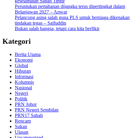
keselamatan Sabah Timur
Peruntukan pertahanan dijangka terus dipertingkat dalam
Belanjawan 2027 – Anwar
Pelancong asing salah guna PLS untuk berniaga dikenakan
tindakan tegas – Saifuddin
Bukan salah bangsa, tetapi cara kita berfikir
Kategori
Berita Utama
Ekonomi
Global
Hiburan
Informasi
Kolumnis
Nasional
Negeri
Politik
PRN Johor
PRN Negeri Sembilan
PRN17 Sabah
Rencam
Sukan
Ulasan
Uncategorized