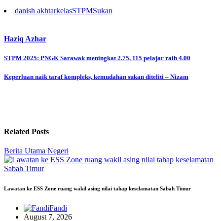
danish akhtar
kelas
STPM
Sukan
Haziq Azhar
Post
STPM 2025: PNGK Sarawak meningkat 2.75, 115 pelajar raih 4.00
navigation
Keperluan naik taraf kompleks, kemudahan sukan diteliti – Nizam
Related Posts
Berita Utama
Negeri
Lawatan ke ESS Zone ruang wakil asing nilai tahap keselamatan Sabah Timur
Fandi
August 7, 2026