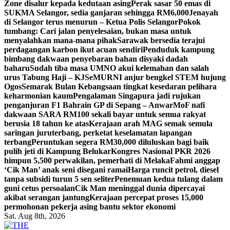
Zone disalur kepada kedutaan asing
Perak sasar 50 emas di
SUKMA Selangor, sedia ganjaran sehingga RM6,000
Jenayah
di Selangor terus menurun – Ketua Polis Selangor
Pokok
tumbang: Cari jalan penyelesaian, bukan masa untuk
menyalahkan mana-mana pihak
Sarawak bersedia terajui
perdagangan karbon ikut acuan sendiri
Penduduk kampung
bimbang dakwaan penyebaran bahan disyaki dadah
baharu
Sudah tiba masa UMNO akui kelemahan dan salah
urus Tabung Haji – KJ
SeMURNI anjur bengkel STEM hujung
Ogos
Semarak Bulan Kebangsaan tingkat kesedaran pelihara
keharmonian kaum
Pengalaman Singapura jadi rujukan
penganjuran F1 Bahrain GP di Sepang – Anwar
MoF nafi
dakwaan SARA RM100 sekali bayar untuk semua rakyat
berusia 18 tahun ke atas
Kerajaan arah MAG semak semula
saringan juruterbang, perketat keselamatan lapangan
terbang
Peruntukan segera RM30,000 diluluskan bagi baik
pulih jeti di Kampung Belukar
Kongres Nasional PKR 2026
himpun 5,500 perwakilan, pemerhati di Melaka
Fahmi anggap
‘Cik Man’ anak seni disegani ramai
Harga runcit petrol, diesel
tanpa subsidi turun 5 sen seliter
Penemuan kedua tulang dalam
guni cetus persoalan
Cik Man meninggal dunia dipercayai
akibat serangan jantung
Kerajaan percepat proses 15,000
permohonan pekerja asing bantu sektor ekonomi
Sat. Aug 8th, 2026