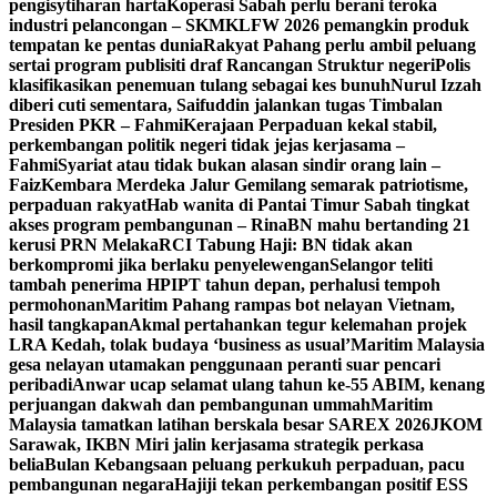
pengisytiharan harta
Koperasi Sabah perlu berani teroka
industri pelancongan – SKM
KLFW 2026 pemangkin produk
tempatan ke pentas dunia
Rakyat Pahang perlu ambil peluang
sertai program publisiti draf Rancangan Struktur negeri
Polis
klasifikasikan penemuan tulang sebagai kes bunuh
Nurul Izzah
diberi cuti sementara, Saifuddin jalankan tugas Timbalan
Presiden PKR – Fahmi
Kerajaan Perpaduan kekal stabil,
perkembangan politik negeri tidak jejas kerjasama –
Fahmi
Syariat atau tidak bukan alasan sindir orang lain –
Faiz
Kembara Merdeka Jalur Gemilang semarak patriotisme,
perpaduan rakyat
Hab wanita di Pantai Timur Sabah tingkat
akses program pembangunan – Rina
BN mahu bertanding 21
kerusi PRN Melaka
RCI Tabung Haji: BN tidak akan
berkompromi jika berlaku penyelewengan
Selangor teliti
tambah penerima HPIPT tahun depan, perhalusi tempoh
permohonan
Maritim Pahang rampas bot nelayan Vietnam,
hasil tangkapan
Akmal pertahankan tegur kelemahan projek
LRA Kedah, tolak budaya ‘business as usual’
Maritim Malaysia
gesa nelayan utamakan penggunaan peranti suar pencari
peribadi
Anwar ucap selamat ulang tahun ke-55 ABIM, kenang
perjuangan dakwah dan pembangunan ummah
Maritim
Malaysia tamatkan latihan berskala besar SAREX 2026
JKOM
Sarawak, IKBN Miri jalin kerjasama strategik perkasa
belia
Bulan Kebangsaan peluang perkukuh perpaduan, pacu
pembangunan negara
Hajiji tekan perkembangan positif ESS