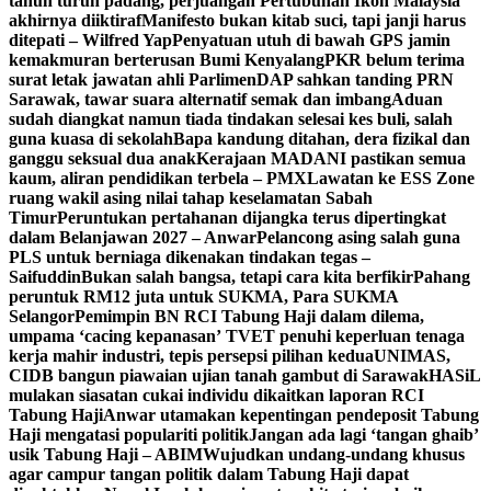
tahun turun padang, perjuangan Pertubuhan Ikon Malaysia
akhirnya diiktiraf
Manifesto bukan kitab suci, tapi janji harus
ditepati – Wilfred Yap
Penyatuan utuh di bawah GPS jamin
kemakmuran berterusan Bumi Kenyalang
PKR belum terima
surat letak jawatan ahli Parlimen
DAP sahkan tanding PRN
Sarawak, tawar suara alternatif semak dan imbang
Aduan
sudah diangkat namun tiada tindakan selesai kes buli, salah
guna kuasa di sekolah
Bapa kandung ditahan, dera fizikal dan
ganggu seksual dua anak
Kerajaan MADANI pastikan semua
kaum, aliran pendidikan terbela – PMX
Lawatan ke ESS Zone
ruang wakil asing nilai tahap keselamatan Sabah
Timur
Peruntukan pertahanan dijangka terus dipertingkat
dalam Belanjawan 2027 – Anwar
Pelancong asing salah guna
PLS untuk berniaga dikenakan tindakan tegas –
Saifuddin
Bukan salah bangsa, tetapi cara kita berfikir
Pahang
peruntuk RM12 juta untuk SUKMA, Para SUKMA
Selangor
Pemimpin BN RCI Tabung Haji dalam dilema,
umpama ‘cacing kepanasan’
TVET penuhi keperluan tenaga
kerja mahir industri, tepis persepsi pilihan kedua
UNIMAS,
CIDB bangun piawaian ujian tanah gambut di Sarawak
HASiL
mulakan siasatan cukai individu dikaitkan laporan RCI
Tabung Haji
Anwar utamakan kepentingan pendeposit Tabung
Haji mengatasi populariti politik
Jangan ada lagi ‘tangan ghaib’
usik Tabung Haji – ABIM
Wujudkan undang-undang khusus
agar campur tangan politik dalam Tabung Haji dapat