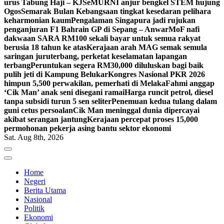
urus Tabung Haji – KJ
SeMURNI anjur bengkel STEM hujung
Ogos
Semarak Bulan Kebangsaan tingkat kesedaran pelihara
keharmonian kaum
Pengalaman Singapura jadi rujukan
penganjuran F1 Bahrain GP di Sepang – Anwar
MoF nafi
dakwaan SARA RM100 sekali bayar untuk semua rakyat
berusia 18 tahun ke atas
Kerajaan arah MAG semak semula
saringan juruterbang, perketat keselamatan lapangan
terbang
Peruntukan segera RM30,000 diluluskan bagi baik
pulih jeti di Kampung Belukar
Kongres Nasional PKR 2026
himpun 5,500 perwakilan, pemerhati di Melaka
Fahmi anggap
‘Cik Man’ anak seni disegani ramai
Harga runcit petrol, diesel
tanpa subsidi turun 5 sen seliter
Penemuan kedua tulang dalam
guni cetus persoalan
Cik Man meninggal dunia dipercayai
akibat serangan jantung
Kerajaan percepat proses 15,000
permohonan pekerja asing bantu sektor ekonomi
Sat. Aug 8th, 2026
Home
Negeri
Berita Utama
Nasional
Politik
Ekonomi