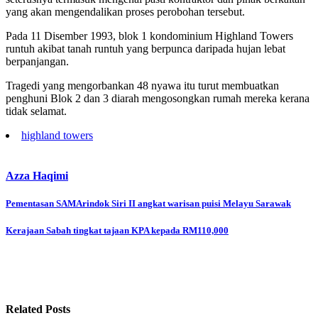
yang akan mengendalikan proses perobohan tersebut.
Pada 11 Disember 1993, blok 1 kondominium Highland Towers
runtuh akibat tanah runtuh yang berpunca daripada hujan lebat
berpanjangan.
Tragedi yang mengorbankan 48 nyawa itu turut membuatkan
penghuni Blok 2 dan 3 diarah mengosongkan rumah mereka kerana
tidak selamat.
highland towers
Azza Haqimi
Post
Pementasan SAMArindok Siri II angkat warisan puisi Melayu Sarawak
navigation
Kerajaan Sabah tingkat tajaan KPA kepada RM110,000
Related Posts