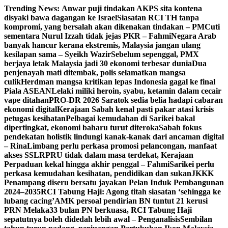
Skip
Trending News:
Anwar puji tindakan AKPS sita kontena
to
disyaki bawa dagangan ke Israel
Siasatan RCI TH tanpa
content
kompromi, yang bersalah akan dikenakan tindakan – PM
Cuti
sementara Nurul Izzah tidak jejas PKR – Fahmi
Negara Arab
banyak hancur kerana ekstremis, Malaysia jangan ulang
kesilapan sama – Syeikh Wazir
Sebelum sepenggal, PMX
berjaya letak Malaysia jadi 30 ekonomi terbesar dunia
Dua
penjenayah mati ditembak, polis selamatkan mangsa
culik
Herdman mangsa kritikan lepas Indonesia gagal ke final
Piala ASEAN
Lelaki miliki heroin, syabu, ketamin dalam cecair
vape ditahan
PRO-DR 2026 Saratok sedia belia hadapi cabaran
ekonomi digital
Kerajaan Sabah kenal pasti pakar atasi krisis
petugas kesihatan
Pelbagai kemudahan di Sarikei bakal
dipertingkat, ekonomi baharu turut diteroka
Sabah fokus
pendekatan holistik lindungi kanak-kanak dari ancaman digital
– Rina
Limbang perlu perkasa promosi pelancongan, manfaat
akses SSLR
PRU tidak dalam masa terdekat, Kerajaan
Perpaduan kekal hingga akhir penggal – Fahmi
Sarikei perlu
perkasa kemudahan kesihatan, pendidikan dan sukan
JKKK
Penampang diseru bersatu jayakan Pelan Induk Pembangunan
2024–2035
RCI Tabung Haji: Agong titah siasatan ‘sehingga ke
lubang cacing’
AMK persoal pendirian BN tuntut 21 kerusi
PRN Melaka
33 bulan PN berkuasa, RCI Tabung Haji
sepatutnya boleh didedah lebih awal – Penganalisis
Sembilan