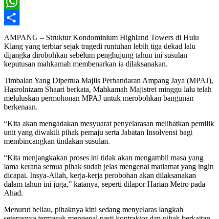
X
WhatsApp
Share
AMPANG – Struktur Kondominium Highland Towers di Hulu
Klang yang terbiar sejak tragedi runtuhan lebih tiga dekad lalu
dijangka dirobohkan sebelum penghujung tahun ini susulan
keputusan mahkamah membenarkan ia dilaksanakan.
Timbalan Yang Dipertua Majlis Perbandaran Ampang Jaya (MPAJ),
Hasrolnizam Shaari berkata, Mahkamah Majistret minggu lalu telah
meluluskan permohonan MPAJ untuk merobohkan bangunan
berkenaan.
“Kita akan mengadakan mesyuarat penyelarasan melibatkan pemilik
unit yang diwakili pihak pemaju serta Jabatan Insolvensi bagi
membincangkan tindakan susulan.
“Kita menjangkakan proses ini tidak akan mengambil masa yang
lama kerana semua pihak sudah jelas mengenai matlamat yang ingin
dicapai. Insya-Allah, kerja-kerja perobohan akan dilaksanakan
dalam tahun ini juga,” katanya, seperti dilapor Harian Metro pada
Ahad.
Menurut beliau, pihaknya kini sedang menyelaras langkah
seterusnya termasuk mengenal pasti kontraktor dan pihak berkaitan