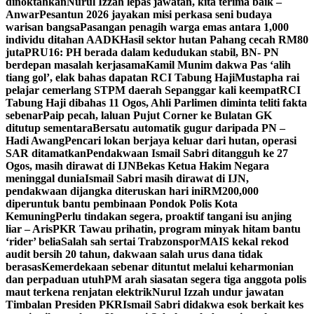
dinoktahkan
Nurul Izzah lepas jawatan, kita terima baik –
Anwar
Pesantun 2026 jayakan misi perkasa seni budaya
warisan bangsa
Pasangan penagih warga emas antara 1,000
individu ditahan AADK
Hasil sektor hutan Pahang cecah RM80
juta
PRU16: PH berada dalam kedudukan stabil, BN- PN
berdepan masalah kerjasama
Kamil Munim dakwa Pas ‘alih
tiang gol’, elak bahas dapatan RCI Tabung Haji
Mustapha rai
pelajar cemerlang STPM daerah Sepanggar kali keempat
RCI
Tabung Haji dibahas 11 Ogos, Ahli Parlimen diminta teliti fakta
sebenar
Paip pecah, laluan Pujut Corner ke Bulatan GK
ditutup sementara
Bersatu automatik gugur daripada PN –
Hadi Awang
Pencari lokan berjaya keluar dari hutan, operasi
SAR ditamatkan
Pendakwaan Ismail Sabri ditangguh ke 27
Ogos, masih dirawat di IJN
Bekas Ketua Hakim Negara
meninggal dunia
Ismail Sabri masih dirawat di IJN,
pendakwaan dijangka diteruskan hari ini
RM200,000
diperuntuk bantu pembinaan Pondok Polis Kota
Kemuning
Perlu tindakan segera, proaktif tangani isu anjing
liar – Aris
PKR Tawau prihatin, program minyak hitam bantu
‘rider’ belia
Salah sah sertai Trabzonspor
MAIS kekal rekod
audit bersih 20 tahun, dakwaan salah urus dana tidak
berasas
Kemerdekaan sebenar dituntut melalui keharmonian
dan perpaduan utuh
PM arah siasatan segera tiga anggota polis
maut terkena renjatan elektrik
Nurul Izzah undur jawatan
Timbalan Presiden PKR
Ismail Sabri didakwa esok berkait kes