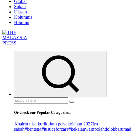
Global
Sukan
Ulasan
Kolumnis
Hiburan
Informasi Berfakta Membuka Minda
Search
for:
Or check our Popular Categories...
.khairin nisa
.kurikulum persekolahan 2027
[rn
sabah
#benteng
#justiceforzara
#kekalanwar
#polahdolokbaruma