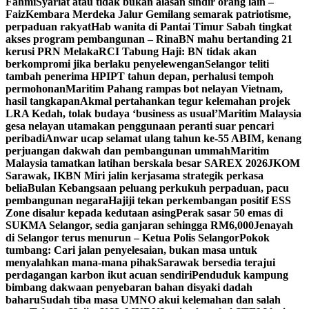
Fahmi
Syariat atau tidak bukan alasan sindir orang lain –
Faiz
Kembara Merdeka Jalur Gemilang semarak patriotisme,
perpaduan rakyat
Hab wanita di Pantai Timur Sabah tingkat
akses program pembangunan – Rina
BN mahu bertanding 21
kerusi PRN Melaka
RCI Tabung Haji: BN tidak akan
berkompromi jika berlaku penyelewengan
Selangor teliti
tambah penerima HPIPT tahun depan, perhalusi tempoh
permohonan
Maritim Pahang rampas bot nelayan Vietnam,
hasil tangkapan
Akmal pertahankan tegur kelemahan projek
LRA Kedah, tolak budaya ‘business as usual’
Maritim Malaysia
gesa nelayan utamakan penggunaan peranti suar pencari
peribadi
Anwar ucap selamat ulang tahun ke-55 ABIM, kenang
perjuangan dakwah dan pembangunan ummah
Maritim
Malaysia tamatkan latihan berskala besar SAREX 2026
JKOM
Sarawak, IKBN Miri jalin kerjasama strategik perkasa
belia
Bulan Kebangsaan peluang perkukuh perpaduan, pacu
pembangunan negara
Hajiji tekan perkembangan positif ESS
Zone disalur kepada kedutaan asing
Perak sasar 50 emas di
SUKMA Selangor, sedia ganjaran sehingga RM6,000
Jenayah
di Selangor terus menurun – Ketua Polis Selangor
Pokok
tumbang: Cari jalan penyelesaian, bukan masa untuk
menyalahkan mana-mana pihak
Sarawak bersedia terajui
perdagangan karbon ikut acuan sendiri
Penduduk kampung
bimbang dakwaan penyebaran bahan disyaki dadah
baharu
Sudah tiba masa UMNO akui kelemahan dan salah