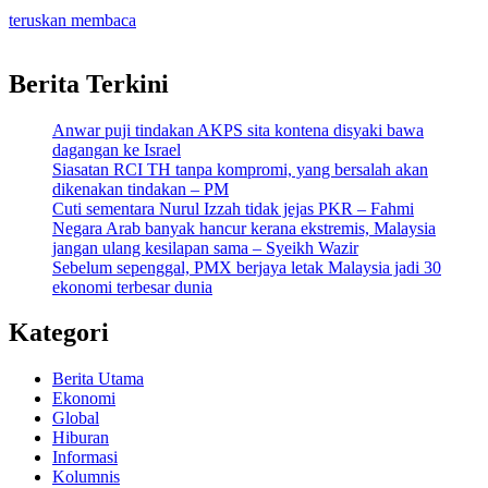
teruskan membaca
Berita Terkini
Anwar puji tindakan AKPS sita kontena disyaki bawa
dagangan ke Israel
Siasatan RCI TH tanpa kompromi, yang bersalah akan
dikenakan tindakan – PM
Cuti sementara Nurul Izzah tidak jejas PKR – Fahmi
Negara Arab banyak hancur kerana ekstremis, Malaysia
jangan ulang kesilapan sama – Syeikh Wazir
Sebelum sepenggal, PMX berjaya letak Malaysia jadi 30
ekonomi terbesar dunia
Kategori
Berita Utama
Ekonomi
Global
Hiburan
Informasi
Kolumnis