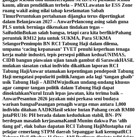
kaum, aliran pendidikan terbela – PMX
Lawatan ke ESS Zone
ruang wakil asing nilai tahap keselamatan Sabah
Timur
Peruntukan pertahanan dijangka terus dipertingkat
dalam Belanjawan 2027 – Anwar
Pelancong asing salah guna
PLS untuk berniaga dikenakan tindakan tegas –
Saifuddin
Bukan salah bangsa, tetapi cara kita berfikir
Pahang
peruntuk RM12 juta untuk SUKMA, Para SUKMA
Selangor
Pemimpin BN RCI Tabung Haji dalam dilema,
umpama ‘cacing kepanasan’
TVET penuhi keperluan tenaga
kerja mahir industri, tepis persepsi pilihan kedua
UNIMAS,
CIDB bangun piawaian ujian tanah gambut di Sarawak
HASiL
mulakan siasatan cukai individu dikaitkan laporan RCI
Tabung Haji
Anwar utamakan kepentingan pendeposit Tabung
Haji mengatasi populariti politik
Jangan ada lagi ‘tangan ghaib’
usik Tabung Haji – ABIM
Wujudkan undang-undang khusus
agar campur tangan politik dalam Tabung Haji dapat
dinoktahkan
Nurul Izzah lepas jawatan, kita terima baik –
Anwar
Pesantun 2026 jayakan misi perkasa seni budaya
warisan bangsa
Pasangan penagih warga emas antara 1,000
individu ditahan AADK
Hasil sektor hutan Pahang cecah RM80
juta
PRU16: PH berada dalam kedudukan stabil, BN- PN
berdepan masalah kerjasama
Kamil Munim dakwa Pas ‘alih
tiang gol’, elak bahas dapatan RCI Tabung Haji
Mustapha rai
pelajar cemerlang STPM daerah Sepanggar kali keempat
RCI