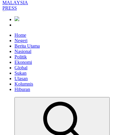
Informasi Berfakta Membuka Minda
Home
Negeri
Berita Utama
Nasional
Politik
Ekonomi
Global
Sukan
Ulasan
Kolumnis
Hiburan