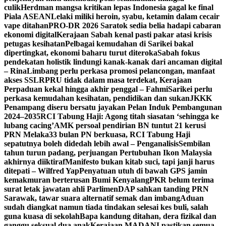
culik
Herdman mangsa kritikan lepas Indonesia gagal ke final
Piala ASEAN
Lelaki miliki heroin, syabu, ketamin dalam cecair
vape ditahan
PRO-DR 2026 Saratok sedia belia hadapi cabaran
ekonomi digital
Kerajaan Sabah kenal pasti pakar atasi krisis
petugas kesihatan
Pelbagai kemudahan di Sarikei bakal
dipertingkat, ekonomi baharu turut diteroka
Sabah fokus
pendekatan holistik lindungi kanak-kanak dari ancaman digital
– Rina
Limbang perlu perkasa promosi pelancongan, manfaat
akses SSLR
PRU tidak dalam masa terdekat, Kerajaan
Perpaduan kekal hingga akhir penggal – Fahmi
Sarikei perlu
perkasa kemudahan kesihatan, pendidikan dan sukan
JKKK
Penampang diseru bersatu jayakan Pelan Induk Pembangunan
2024–2035
RCI Tabung Haji: Agong titah siasatan ‘sehingga ke
lubang cacing’
AMK persoal pendirian BN tuntut 21 kerusi
PRN Melaka
33 bulan PN berkuasa, RCI Tabung Haji
sepatutnya boleh didedah lebih awal – Penganalisis
Sembilan
tahun turun padang, perjuangan Pertubuhan Ikon Malaysia
akhirnya diiktiraf
Manifesto bukan kitab suci, tapi janji harus
ditepati – Wilfred Yap
Penyatuan utuh di bawah GPS jamin
kemakmuran berterusan Bumi Kenyalang
PKR belum terima
surat letak jawatan ahli Parlimen
DAP sahkan tanding PRN
Sarawak, tawar suara alternatif semak dan imbang
Aduan
sudah diangkat namun tiada tindakan selesai kes buli, salah
guna kuasa di sekolah
Bapa kandung ditahan, dera fizikal dan
ganggu seksual dua anak
Kerajaan MADANI pastikan semua