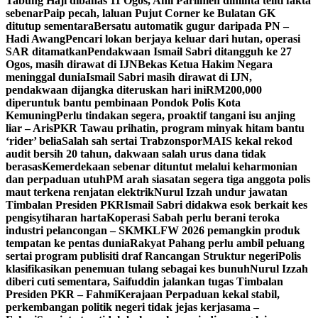
Tabung Haji dibahas 11 Ogos, Ahli Parlimen diminta teliti fakta
sebenar
Paip pecah, laluan Pujut Corner ke Bulatan GK
ditutup sementara
Bersatu automatik gugur daripada PN –
Hadi Awang
Pencari lokan berjaya keluar dari hutan, operasi
SAR ditamatkan
Pendakwaan Ismail Sabri ditangguh ke 27
Ogos, masih dirawat di IJN
Bekas Ketua Hakim Negara
meninggal dunia
Ismail Sabri masih dirawat di IJN,
pendakwaan dijangka diteruskan hari ini
RM200,000
diperuntuk bantu pembinaan Pondok Polis Kota
Kemuning
Perlu tindakan segera, proaktif tangani isu anjing
liar – Aris
PKR Tawau prihatin, program minyak hitam bantu
‘rider’ belia
Salah sah sertai Trabzonspor
MAIS kekal rekod
audit bersih 20 tahun, dakwaan salah urus dana tidak
berasas
Kemerdekaan sebenar dituntut melalui keharmonian
dan perpaduan utuh
PM arah siasatan segera tiga anggota polis
maut terkena renjatan elektrik
Nurul Izzah undur jawatan
Timbalan Presiden PKR
Ismail Sabri didakwa esok berkait kes
pengisytiharan harta
Koperasi Sabah perlu berani teroka
industri pelancongan – SKM
KLFW 2026 pemangkin produk
tempatan ke pentas dunia
Rakyat Pahang perlu ambil peluang
sertai program publisiti draf Rancangan Struktur negeri
Polis
klasifikasikan penemuan tulang sebagai kes bunuh
Nurul Izzah
diberi cuti sementara, Saifuddin jalankan tugas Timbalan
Presiden PKR – Fahmi
Kerajaan Perpaduan kekal stabil,
perkembangan politik negeri tidak jejas kerjasama –