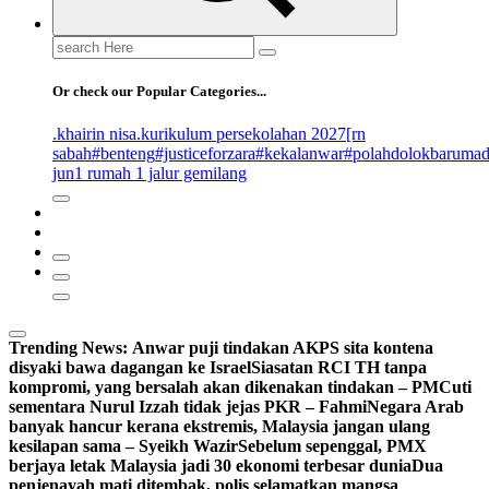
Search
for:
Or check our Popular Categories...
.khairin nisa
.kurikulum persekolahan 2027
[rn
sabah
#benteng
#justiceforzara
#kekalanwar
#polahdolokbaruma
jun
1 rumah 1 jalur gemilang
Trending News:
Anwar puji tindakan AKPS sita kontena
disyaki bawa dagangan ke Israel
Siasatan RCI TH tanpa
kompromi, yang bersalah akan dikenakan tindakan – PM
Cuti
sementara Nurul Izzah tidak jejas PKR – Fahmi
Negara Arab
banyak hancur kerana ekstremis, Malaysia jangan ulang
kesilapan sama – Syeikh Wazir
Sebelum sepenggal, PMX
berjaya letak Malaysia jadi 30 ekonomi terbesar dunia
Dua
penjenayah mati ditembak, polis selamatkan mangsa