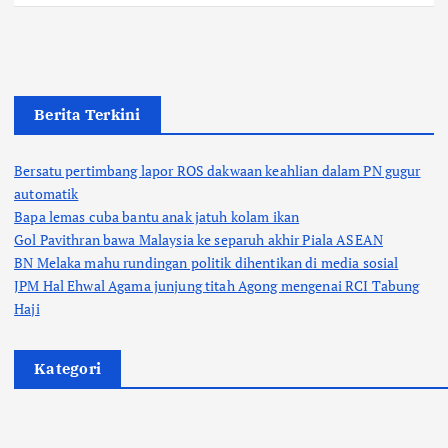
Berita Terkini
Bersatu pertimbang lapor ROS dakwaan keahlian dalam PN gugur
automatik
Bapa lemas cuba bantu anak jatuh kolam ikan
Gol Pavithran bawa Malaysia ke separuh akhir Piala ASEAN
BN Melaka mahu rundingan politik dihentikan di media sosial
JPM Hal Ehwal Agama junjung titah Agong mengenai RCI Tabung
Haji
Kategori