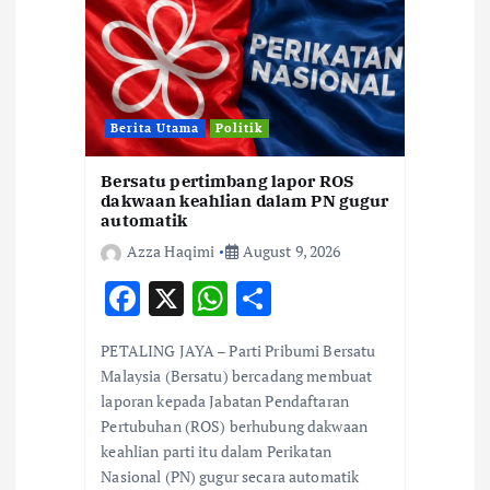
t
i
o
Berita Utama
Politik
n
Bersatu pertimbang lapor ROS
dakwaan keahlian dalam PN gugur
automatik
Azza Haqimi
August 9, 2026
F
X
W
S
ac
h
h
PETALING JAYA – Parti Pribumi Bersatu
e
at
ar
Malaysia (Bersatu) bercadang membuat
b
s
e
laporan kepada Jabatan Pendaftaran
Pertubuhan (ROS) berhubung dakwaan
o
A
keahlian parti itu dalam Perikatan
o
p
Nasional (PN) gugur secara automatik