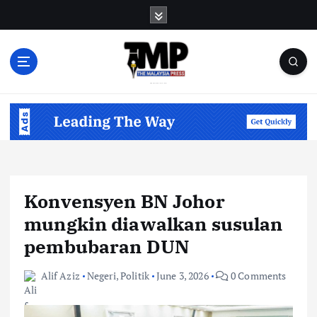
S
k
i
p
t
o
Informasi Berfakta Membuka Minda
c
o
n
t
e
n
Konvensyen BN Johor
t
mungkin diawalkan susulan
pembubaran DUN
Alif Aziz
Negeri
,
Politik
June 3, 2026
0 Comments