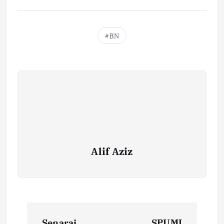
BN
Alif Aziz
P
Senarai
SPUMI