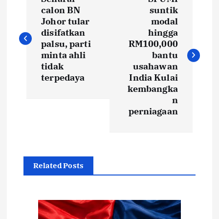
o
calon BN
suntik
Johor tular
modal
s
disifatkan
hingga
palsu, parti
RM100,000
t
minta ahli
bantu
tidak
usahawan
terpedaya
India Kulai
n
kembangka
n
a
perniagaan
v
i
Related Posts
g
a