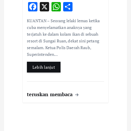
F
X
W
S
ac
h
h
KUANTAN – Seorang lelaki lemas ketika
e
at
ar
cuba menyelamatkan anaknya yang
b
s
e
terjatuh ke dalam kolam ikan di sebuah
resort di Sungai Ruan, dekat sini petang
o
A
semalam. Ketua Polis Daerah Raub,
o
p
Superintenden…
k
p
Lebih lanjut
teruskan membaca