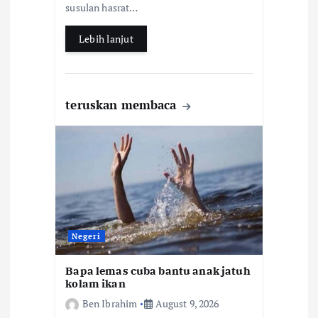
k
p
susulan hasrat…
Lebih lanjut
teruskan membaca
Negeri
Bapa lemas cuba bantu anak jatuh
kolam ikan
Ben Ibrahim
August 9, 2026