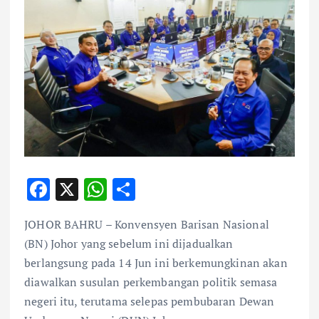
F
X
W
S
ac
h
h
JOHOR BAHRU – Konvensyen Barisan Nasional
e
at
ar
(BN) Johor yang sebelum ini dijadualkan
b
s
e
berlangsung pada 14 Jun ini berkemungkinan akan
o
A
diawalkan susulan perkembangan politik semasa
o
p
negeri itu, terutama selepas pembubaran Dewan