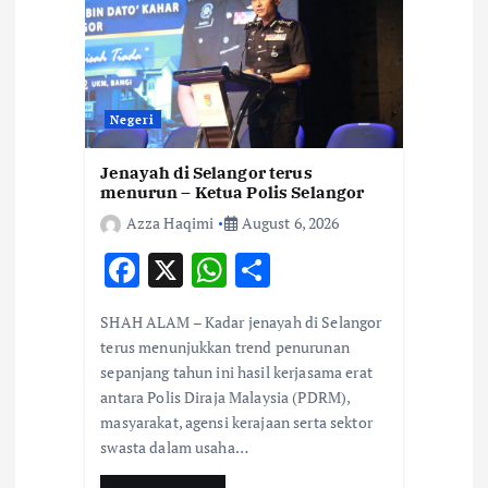
Negeri
Jenayah di Selangor terus
menurun – Ketua Polis Selangor
Azza Haqimi
August 6, 2026
F
X
W
S
ac
h
h
SHAH ALAM – Kadar jenayah di Selangor
e
at
ar
terus menunjukkan trend penurunan
b
s
e
sepanjang tahun ini hasil kerjasama erat
antara Polis Diraja Malaysia (PDRM),
o
A
masyarakat, agensi kerajaan serta sektor
o
p
swasta dalam usaha…
k
p