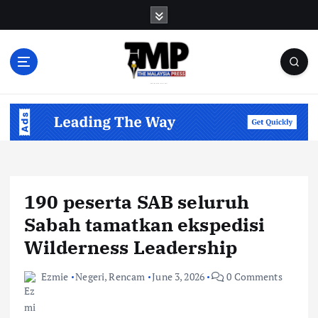
S
k
i
p
t
o
Informasi Berfakta Membuka Minda
c
o
n
t
e
n
190 peserta SAB seluruh
t
Sabah tamatkan ekspedisi
Wilderness Leadership
Ezmie
Negeri
,
Rencam
June 3, 2026
0 Comments