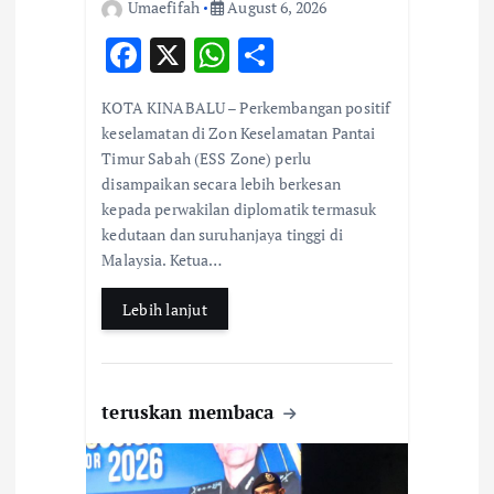
Umaefifah
August 6, 2026
F
X
W
S
ac
h
h
KOTA KINABALU – Perkembangan positif
e
at
ar
keselamatan di Zon Keselamatan Pantai
b
s
e
Timur Sabah (ESS Zone) perlu
disampaikan secara lebih berkesan
o
A
kepada perwakilan diplomatik termasuk
o
p
kedutaan dan suruhanjaya tinggi di
k
p
Malaysia. Ketua…
Lebih lanjut
teruskan membaca