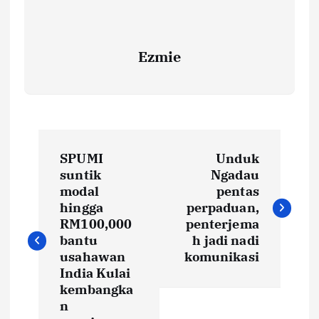
Ezmie
P
SPUMI
Unduk
o
suntik
Ngadau
modal
pentas
s
hingga
perpaduan,
RM100,000
penterjema
t
bantu
h jadi nadi
usahawan
komunikasi
India Kulai
n
kembangka
n