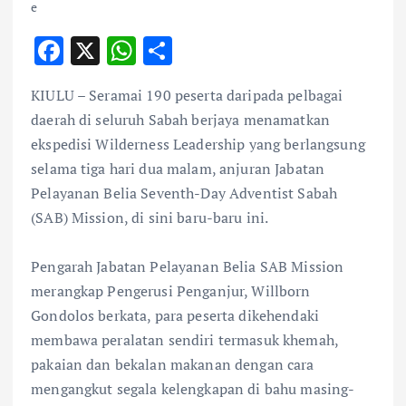
F
X
W
S
ac
h
h
KIULU – Seramai 190 peserta daripada pelbagai
e
at
ar
daerah di seluruh Sabah berjaya menamatkan
b
s
e
ekspedisi Wilderness Leadership yang berlangsung
o
A
selama tiga hari dua malam, anjuran Jabatan
o
p
Pelayanan Belia Seventh-Day Adventist Sabah
k
p
(SAB) Mission, di sini baru-baru ini.
Pengarah Jabatan Pelayanan Belia SAB Mission
merangkap Pengerusi Penganjur, Willborn
Gondolos berkata, para peserta dikehendaki
membawa peralatan sendiri termasuk khemah,
pakaian dan bekalan makanan dengan cara
mengangkut segala kelengkapan di bahu masing-