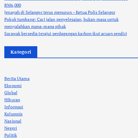
RM6,000
Jenayah di Selangor terus menurun – Ketua Polis Selangor
Pokok tumbang: Cari jalan penyelesaian, bukan masa untuk
menyalahkan mana-mana pihak
Sarawak bersedia terajui perdagangan karbon ikut acuan sendiri
Kategori
Berita Utama
Ekonomi
Global
Hiburan
Informasi
Kolumnis
Nasional
Negeri
Politik