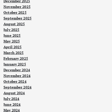
December 2025
November 2025
October 2025
September 2025
August 2025
July 2025
June 2025
May 2025
April 2025
March 2025
Nege
ri
February 2025
January 2025
Pok
December 2024
ok
November 2024
tum
October 2024
ban
September 2024
g:
August 2024
Nege
ri
Cari
July 2024
Nege
Pen
ri
jala
June 2024
dud
Haji
May 2024
n