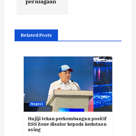
a
perniagaan
v
i
Related Posts
g
a
t
i
o
Negeri
n
Hajiji tekan perkembangan positif
ESS Zone disalur kepada kedutaan
asing