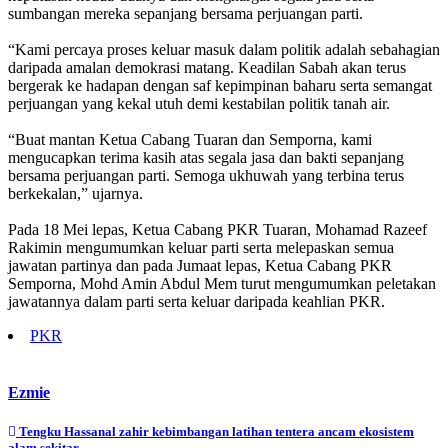
sumbangan mereka sepanjang bersama perjuangan parti.
“⁠Kami percaya proses keluar masuk dalam politik adalah sebahagian
daripada amalan demokrasi matang. Keadilan Sabah akan terus
bergerak ke hadapan dengan saf kepimpinan baharu serta semangat
perjuangan yang kekal utuh demi kestabilan politik tanah air.
“⁠Buat mantan Ketua Cabang Tuaran dan Semporna, kami
mengucapkan terima kasih atas segala jasa dan bakti sepanjang
bersama perjuangan parti. Semoga ukhuwah yang terbina terus
berkekalan,” ujarnya.
Pada 18 Mei lepas, Ketua Cabang PKR Tuaran, Mohamad Razeef
Rakimin mengumumkan keluar parti serta melepaskan semua
jawatan partinya dan pada Jumaat lepas, Ketua Cabang PKR
Semporna, Mohd Amin Abdul Mem turut mengumumkan peletakan
jawatannya dalam parti serta keluar daripada keahlian PKR.
PKR
Ezmie
Post
Tengku Hassanal zahir kebimbangan latihan tentera ancam ekosistem
alam sekitar