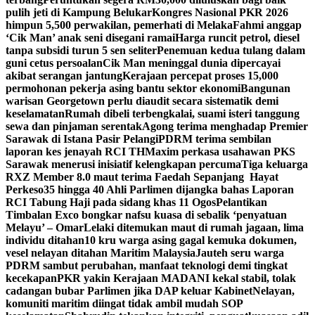
pulih jeti di Kampung Belukar
Kongres Nasional PKR 2026
himpun 5,500 perwakilan, pemerhati di Melaka
Fahmi anggap
‘Cik Man’ anak seni disegani ramai
Harga runcit petrol, diesel
tanpa subsidi turun 5 sen seliter
Penemuan kedua tulang dalam
guni cetus persoalan
Cik Man meninggal dunia dipercayai
akibat serangan jantung
Kerajaan percepat proses 15,000
permohonan pekerja asing bantu sektor ekonomi
Bangunan
warisan Georgetown perlu diaudit secara sistematik demi
keselamatan
Rumah dibeli terbengkalai, suami isteri tanggung
sewa dan pinjaman serentak
Agong terima menghadap Premier
Sarawak di Istana Pasir Pelangi
PDRM terima sembilan
laporan kes jenayah RCI TH
Maxim perkasa usahawan PKS
Sarawak menerusi inisiatif kelengkapan percuma
Tiga keluarga
RXZ Member 8.0 maut terima Faedah Sepanjang Hayat
Perkeso
35 hingga 40 Ahli Parlimen dijangka bahas Laporan
RCI Tabung Haji pada sidang khas 11 Ogos
Pelantikan
Timbalan Exco bongkar nafsu kuasa di sebalik ‘penyatuan
Melayu’ – Omar
Lelaki ditemukan maut di rumah jagaan, lima
individu ditahan
10 kru warga asing gagal kemuka dokumen,
vesel nelayan ditahan Maritim Malaysia
Jauteh seru warga
PDRM sambut perubahan, manfaat teknologi demi tingkat
kecekapan
PKR yakin Kerajaan MADANI kekal stabil, tolak
cadangan bubar Parlimen jika DAP keluar Kabinet
Nelayan,
komuniti maritim diingat tidak ambil mudah SOP