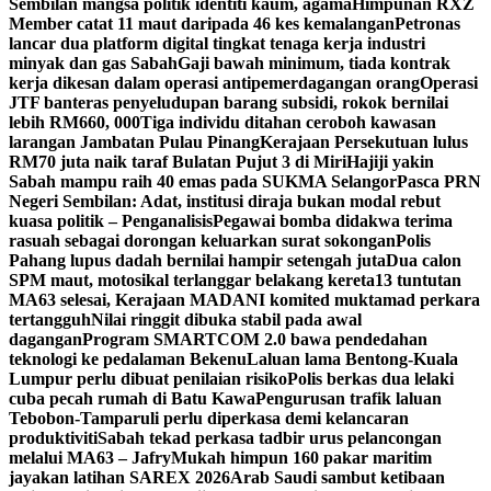
Sembilan mangsa politik identiti kaum, agama
Himpunan RXZ
Member catat 11 maut daripada 46 kes kemalangan
Petronas
lancar dua platform digital tingkat tenaga kerja industri
minyak dan gas Sabah
Gaji bawah minimum, tiada kontrak
kerja dikesan dalam operasi antipemerdagangan orang
Operasi
JTF banteras penyeludupan barang subsidi, rokok bernilai
lebih RM660, 000
Tiga individu ditahan ceroboh kawasan
larangan Jambatan Pulau Pinang
Kerajaan Persekutuan lulus
RM70 juta naik taraf Bulatan Pujut 3 di Miri
Hajiji yakin
Sabah mampu raih 40 emas pada SUKMA Selangor
Pasca PRN
Negeri Sembilan: Adat, institusi diraja bukan modal rebut
kuasa politik – Penganalisis
Pegawai bomba didakwa terima
rasuah sebagai dorongan keluarkan surat sokongan
Polis
Pahang lupus dadah bernilai hampir setengah juta
Dua calon
SPM maut, motosikal terlanggar belakang kereta
13 tuntutan
MA63 selesai, Kerajaan MADANI komited muktamad perkara
tertangguh
Nilai ringgit dibuka stabil pada awal
dagangan
Program SMARTCOM 2.0 bawa pendedahan
teknologi ke pedalaman Bekenu
Laluan lama Bentong-Kuala
Lumpur perlu dibuat penilaian risiko
Polis berkas dua lelaki
cuba pecah rumah di Batu Kawa
Pengurusan trafik laluan
Tebobon-Tamparuli perlu diperkasa demi kelancaran
produktiviti
Sabah tekad perkasa tadbir urus pelancongan
melalui MA63 – Jafry
Mukah himpun 160 pakar maritim
jayakan latihan SAREX 2026
Arab Saudi sambut ketibaan