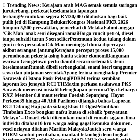
Skip
Trending News:
Kerajaan arah MAG semak semula saringan
to
juruterbang, perketat keselamatan lapangan
content
terbang
Peruntukan segera RM30,000 diluluskan bagi baik
pulih jeti di Kampung Belukar
Kongres Nasional PKR 2026
himpun 5,500 perwakilan, pemerhati di Melaka
Fahmi anggap
‘Cik Man’ anak seni disegani ramai
Harga runcit petrol, diesel
tanpa subsidi turun 5 sen seliter
Penemuan kedua tulang dalam
guni cetus persoalan
Cik Man meninggal dunia dipercayai
akibat serangan jantung
Kerajaan percepat proses 15,000
permohonan pekerja asing bantu sektor ekonomi
Bangunan
warisan Georgetown perlu diaudit secara sistematik demi
keselamatan
Rumah dibeli terbengkalai, suami isteri tanggung
sewa dan pinjaman serentak
Agong terima menghadap Premier
Sarawak di Istana Pasir Pelangi
PDRM terima sembilan
laporan kes jenayah RCI TH
Maxim perkasa usahawan PKS
Sarawak menerusi inisiatif kelengkapan percuma
Tiga keluarga
RXZ Member 8.0 maut terima Faedah Sepanjang Hayat
Perkeso
35 hingga 40 Ahli Parlimen dijangka bahas Laporan
RCI Tabung Haji pada sidang khas 11 Ogos
Pelantikan
Timbalan Exco bongkar nafsu kuasa di sebalik ‘penyatuan
Melayu’ – Omar
Lelaki ditemukan maut di rumah jagaan, lima
individu ditahan
10 kru warga asing gagal kemuka dokumen,
vesel nelayan ditahan Maritim Malaysia
Jauteh seru warga
PDRM sambut perubahan, manfaat teknologi demi tingkat