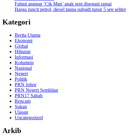
Fahmi anggap ‘Cik Man’ anak seni disegani ramai
Harga runcit petrol, diesel tanpa subsidi turun 5 sen seliter
Kategori
Berita Utama
Ekonomi
Global
Hiburan
Informasi
Kolumnis
Nasional
Negeri
Politik
PRN Johor
PRN Negeri Sembilan
PRN17 Sabah
Rencam
Sukan
Ulasan
Uncategorized
Arkib