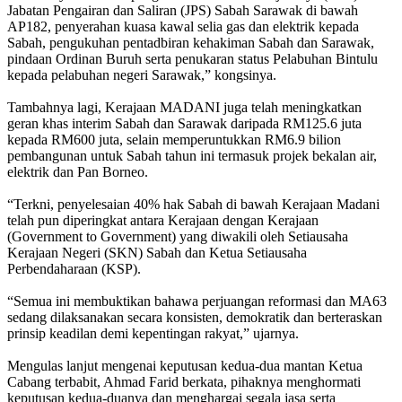
Jabatan Pengairan dan Saliran (JPS) Sabah Sarawak di bawah
AP182, penyerahan kuasa kawal selia gas dan elektrik kepada
Sabah, pengukuhan pentadbiran kehakiman Sabah dan Sarawak,
pindaan Ordinan Buruh serta penukaran status Pelabuhan Bintulu
kepada pelabuhan negeri Sarawak,” kongsinya.
Tambahnya lagi, Kerajaan MADANI juga telah meningkatkan
geran khas interim Sabah dan Sarawak daripada RM125.6 juta
kepada RM600 juta, selain memperuntukkan RM6.9 bilion
pembangunan untuk Sabah tahun ini termasuk projek bekalan air,
elektrik dan Pan Borneo.
“Terkni, penyelesaian 40% hak Sabah di bawah Kerajaan Madani
telah pun diperingkat antara Kerajaan dengan Kerajaan
(Government to Government) yang diwakili oleh Setiausaha
Kerajaan Negeri (SKN) Sabah dan Ketua Setiausaha
Perbendaharaan (KSP).
“Semua ini membuktikan bahawa perjuangan reformasi dan MA63
sedang dilaksanakan secara konsisten, demokratik dan berteraskan
prinsip keadilan demi kepentingan rakyat,” ujarnya.
Mengulas lanjut mengenai keputusan kedua-dua mantan Ketua
Cabang terbabit, Ahmad Farid berkata, pihaknya menghormati
keputusan kedua-duanya dan menghargai segala jasa serta