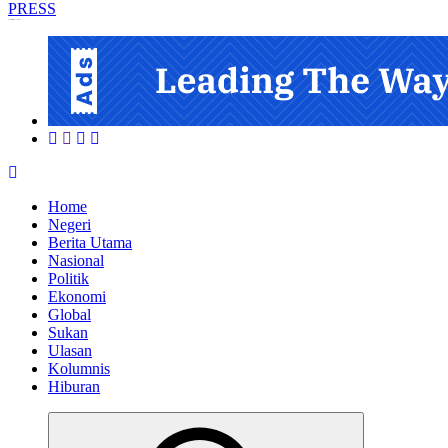
Informasi Berfakta Membuka Minda
Home
Negeri
Berita Utama
Nasional
Politik
Ekonomi
Global
Sukan
Ulasan
Kolumnis
Hiburan