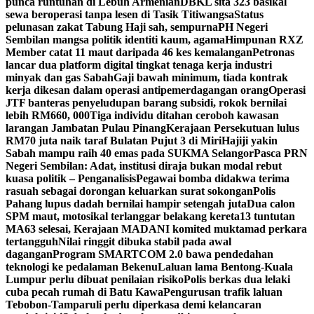
punca runtuhan di Lebuh Armenian
DBKL sita 323 basikal
sewa beroperasi tanpa lesen di Tasik Titiwangsa
Status
pelunasan zakat Tabung Haji sah, sempurna
PH Negeri
Sembilan mangsa politik identiti kaum, agama
Himpunan RXZ
Member catat 11 maut daripada 46 kes kemalangan
Petronas
lancar dua platform digital tingkat tenaga kerja industri
minyak dan gas Sabah
Gaji bawah minimum, tiada kontrak
kerja dikesan dalam operasi antipemerdagangan orang
Operasi
JTF banteras penyeludupan barang subsidi, rokok bernilai
lebih RM660, 000
Tiga individu ditahan ceroboh kawasan
larangan Jambatan Pulau Pinang
Kerajaan Persekutuan lulus
RM70 juta naik taraf Bulatan Pujut 3 di Miri
Hajiji yakin
Sabah mampu raih 40 emas pada SUKMA Selangor
Pasca PRN
Negeri Sembilan: Adat, institusi diraja bukan modal rebut
kuasa politik – Penganalisis
Pegawai bomba didakwa terima
rasuah sebagai dorongan keluarkan surat sokongan
Polis
Pahang lupus dadah bernilai hampir setengah juta
Dua calon
SPM maut, motosikal terlanggar belakang kereta
13 tuntutan
MA63 selesai, Kerajaan MADANI komited muktamad perkara
tertangguh
Nilai ringgit dibuka stabil pada awal
dagangan
Program SMARTCOM 2.0 bawa pendedahan
teknologi ke pedalaman Bekenu
Laluan lama Bentong-Kuala
Lumpur perlu dibuat penilaian risiko
Polis berkas dua lelaki
cuba pecah rumah di Batu Kawa
Pengurusan trafik laluan
Tebobon-Tamparuli perlu diperkasa demi kelancaran