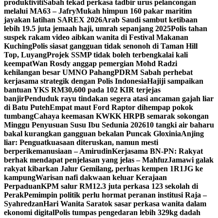
produktiviti
Sabah tekad perkasa tadbir urus pelancongan
melalui MA63 – Jafry
Mukah himpun 160 pakar maritim
jayakan latihan SAREX 2026
Arab Saudi sambut ketibaan
lebih 19.5 juta jemaah haji, umrah sepanjang 2025
Polis tahan
suspek rakam video aibkan wanita di Festival Makanan
Kuching
Polis siasat gangguan tidak senonoh di Taman Hill
Top, Luyang
Projek SSMP tidak boleh terbengkalai kali
keempat
Wan Rosdy anggap pemergian Mohd Radzi
kehilangan besar UMNO Pahang
PDRM Sabah perhebat
kerjasama strategik dengan Polis Indonesia
Hajiji sampaikan
bantuan YKS RM30,600 pada 102 KIR terjejas
banjir
Penduduk rayu tindakan segera atasi ancaman gajah liar
di Batu Puteh
Empat maut Ford Raptor dihempap pokok
tumbang
Cahaya keemasan KWKK HRPB semarak sokongan
Minggu Penyusuan Susu Ibu Sedunia 2026
10 tangki air baharu
bakal kurangkan gangguan bekalan Puncak Gloxinia
Anjing
liar: Penguatkuasaan diteruskan, namun mesti
berperikemanusiaan – Amirudin
Kerjasama BN-PN: Rakyat
berhak mendapat penjelasan yang jelas – Mahfuz
Jamawi galak
rakyat kibarkan Jalur Gemilang, perluas kempen 1R1JG ke
kampung
Warisan nafi dakwaan keluar Kerajaan
Perpaduan
KPM salur RM12.3 juta perkasa 123 sekolah di
Perak
Pemimpin politik perlu hormat peranan institusi Raja –
Syahredzan
Hari Wanita Saratok sasar perkasa wanita dalam
ekonomi digital
Polis tumpas pengedaran lebih 329kg dadah