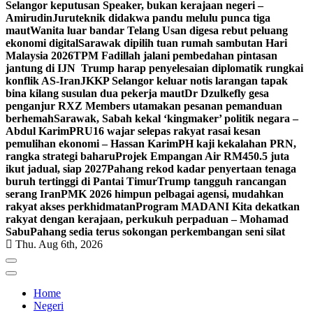
Selangor keputusan Speaker, bukan kerajaan negeri –
Amirudin
Juruteknik didakwa pandu melulu punca tiga
maut
Wanita luar bandar Telang Usan digesa rebut peluang
ekonomi digital
Sarawak dipilih tuan rumah sambutan Hari
Malaysia 2026
TPM Fadillah jalani pembedahan pintasan
jantung di IJN
Trump harap penyelesaian diplomatik rungkai
konflik AS-Iran
JKKP Selangor keluar notis larangan tapak
bina kilang susulan dua pekerja maut
Dr Dzulkefly gesa
penganjur RXZ Members utamakan pesanan pemanduan
berhemah
Sarawak, Sabah kekal ‘kingmaker’ politik negara –
Abdul Karim
PRU16 wajar selepas rakyat rasai kesan
pemulihan ekonomi – Hassan Karim
PH kaji kekalahan PRN,
rangka strategi baharu
Projek Empangan Air RM450.5 juta
ikut jadual, siap 2027
Pahang rekod kadar penyertaan tenaga
buruh tertinggi di Pantai Timur
Trump tangguh rancangan
serang Iran
PMK 2026 himpun pelbagai agensi, mudahkan
rakyat akses perkhidmatan
Program MADANI Kita dekatkan
rakyat dengan kerajaan, perkukuh perpaduan – Mohamad
Sabu
Pahang sedia terus sokongan perkembangan seni silat
Thu. Aug 6th, 2026
Home
Negeri