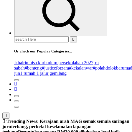
Search
for:
Or check our Popular Categories...
.khairin nisa
.kurikulum persekolahan 2027
[rn
sabah
#benteng
#justiceforzara
#kekalanwar
#polahdolokbaruma
jun
1 rumah 1 jalur gemilang
Trending News:
Kerajaan arah MAG semak semula saringan
juruterbang, perketat keselamatan lapangan
terbang
Peruntukan segera RM30,000 diluluskan bagi baik