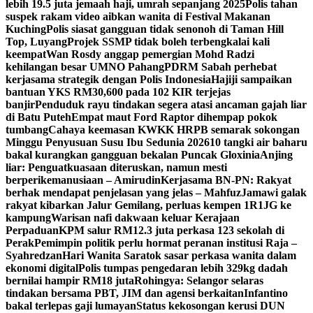
lebih 19.5 juta jemaah haji, umrah sepanjang 2025
Polis tahan
suspek rakam video aibkan wanita di Festival Makanan
Kuching
Polis siasat gangguan tidak senonoh di Taman Hill
Top, Luyang
Projek SSMP tidak boleh terbengkalai kali
keempat
Wan Rosdy anggap pemergian Mohd Radzi
kehilangan besar UMNO Pahang
PDRM Sabah perhebat
kerjasama strategik dengan Polis Indonesia
Hajiji sampaikan
bantuan YKS RM30,600 pada 102 KIR terjejas
banjir
Penduduk rayu tindakan segera atasi ancaman gajah liar
di Batu Puteh
Empat maut Ford Raptor dihempap pokok
tumbang
Cahaya keemasan KWKK HRPB semarak sokongan
Minggu Penyusuan Susu Ibu Sedunia 2026
10 tangki air baharu
bakal kurangkan gangguan bekalan Puncak Gloxinia
Anjing
liar: Penguatkuasaan diteruskan, namun mesti
berperikemanusiaan – Amirudin
Kerjasama BN-PN: Rakyat
berhak mendapat penjelasan yang jelas – Mahfuz
Jamawi galak
rakyat kibarkan Jalur Gemilang, perluas kempen 1R1JG ke
kampung
Warisan nafi dakwaan keluar Kerajaan
Perpaduan
KPM salur RM12.3 juta perkasa 123 sekolah di
Perak
Pemimpin politik perlu hormat peranan institusi Raja –
Syahredzan
Hari Wanita Saratok sasar perkasa wanita dalam
ekonomi digital
Polis tumpas pengedaran lebih 329kg dadah
bernilai hampir RM18 juta
Rohingya: Selangor selaras
tindakan bersama PBT, JIM dan agensi berkaitan
Infantino
bakal terlepas gaji lumayan
Status kekosongan kerusi DUN