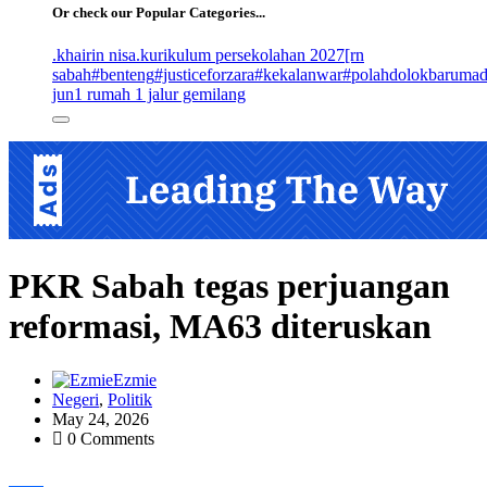
Or check our Popular Categories...
.khairin nisa
.kurikulum persekolahan 2027
[rn
sabah
#benteng
#justiceforzara
#kekalanwar
#polahdolokbaruma
jun
1 rumah 1 jalur gemilang
PKR Sabah tegas perjuangan
reformasi, MA63 diteruskan
Ezmie
Negeri
,
Politik
May 24, 2026
0 Comments