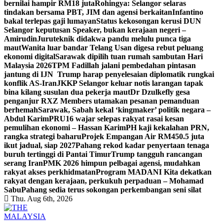
bernilai hampir RM18 juta
Rohingya: Selangor selaras
tindakan bersama PBT, JIM dan agensi berkaitan
Infantino
bakal terlepas gaji lumayan
Status kekosongan kerusi DUN
Selangor keputusan Speaker, bukan kerajaan negeri –
Amirudin
Juruteknik didakwa pandu melulu punca tiga
maut
Wanita luar bandar Telang Usan digesa rebut peluang
ekonomi digital
Sarawak dipilih tuan rumah sambutan Hari
Malaysia 2026
TPM Fadillah jalani pembedahan pintasan
jantung di IJN
Trump harap penyelesaian diplomatik rungkai
konflik AS-Iran
JKKP Selangor keluar notis larangan tapak
bina kilang susulan dua pekerja maut
Dr Dzulkefly gesa
penganjur RXZ Members utamakan pesanan pemanduan
berhemah
Sarawak, Sabah kekal ‘kingmaker’ politik negara –
Abdul Karim
PRU16 wajar selepas rakyat rasai kesan
pemulihan ekonomi – Hassan Karim
PH kaji kekalahan PRN,
rangka strategi baharu
Projek Empangan Air RM450.5 juta
ikut jadual, siap 2027
Pahang rekod kadar penyertaan tenaga
buruh tertinggi di Pantai Timur
Trump tangguh rancangan
serang Iran
PMK 2026 himpun pelbagai agensi, mudahkan
rakyat akses perkhidmatan
Program MADANI Kita dekatkan
rakyat dengan kerajaan, perkukuh perpaduan – Mohamad
Sabu
Pahang sedia terus sokongan perkembangan seni silat
Thu. Aug 6th, 2026