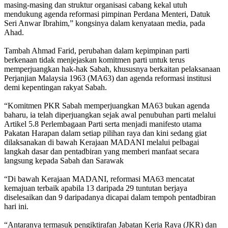
masing-masing dan struktur organisasi cabang kekal utuh
mendukung agenda reformasi pimpinan Perdana Menteri, Datuk
Seri Anwar Ibrahim,” kongsinya dalam kenyataan media, pada
Ahad.
Tambah Ahmad Farid, perubahan dalam kepimpinan parti
berkenaan tidak menjejaskan komitmen parti untuk terus
memperjuangkan hak-hak Sabah, khususnya berkaitan pelaksanaan
Perjanjian Malaysia 1963 (MA63) dan agenda reformasi institusi
demi kepentingan rakyat Sabah.
“⁠Komitmen PKR Sabah memperjuangkan MA63 bukan agenda
baharu, ia telah diperjuangkan sejak awal penubuhan parti melalui
Artikel 5.8 Perlembagaan Parti serta menjadi manifesto utama
Pakatan Harapan dalam setiap pilihan raya dan kini sedang giat
dilaksanakan di bawah Kerajaan MADANI melalui pelbagai
langkah dasar dan pentadbiran yang memberi manfaat secara
langsung kepada Sabah dan Sarawak
“⁠Di bawah Kerajaan MADANI, reformasi MA63 mencatat
kemajuan terbaik apabila 13 daripada 29 tuntutan berjaya
diselesaikan dan 9 daripadanya dicapai dalam tempoh pentadbiran
hari ini.
“Antaranya termasuk pengiktirafan Jabatan Kerja Raya (JKR) dan