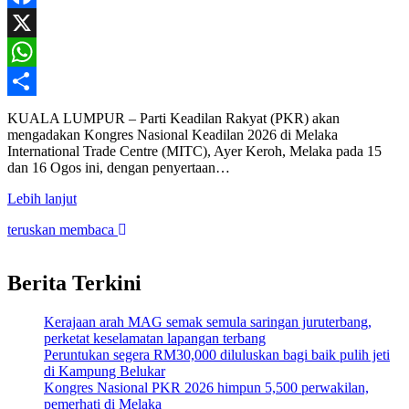
Facebook
X
WhatsApp
Share
KUALA LUMPUR – Parti Keadilan Rakyat (PKR) akan
mengadakan Kongres Nasional Keadilan 2026 di Melaka
International Trade Centre (MITC), Ayer Keroh, Melaka pada 15
dan 16 Ogos ini, dengan penyertaan…
Lebih lanjut
teruskan membaca
Berita Terkini
Kerajaan arah MAG semak semula saringan juruterbang,
perketat keselamatan lapangan terbang
Peruntukan segera RM30,000 diluluskan bagi baik pulih jeti
di Kampung Belukar
Kongres Nasional PKR 2026 himpun 5,500 perwakilan,
pemerhati di Melaka