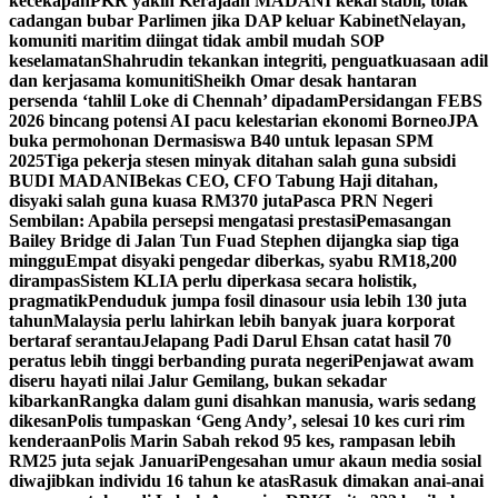
kecekapan
PKR yakin Kerajaan MADANI kekal stabil, tolak
cadangan bubar Parlimen jika DAP keluar Kabinet
Nelayan,
komuniti maritim diingat tidak ambil mudah SOP
keselamatan
Shahrudin tekankan integriti, penguatkuasaan adil
dan kerjasama komuniti
Sheikh Omar desak hantaran
persenda ‘tahlil Loke di Chennah’ dipadam
Persidangan FEBS
2026 bincang potensi AI pacu kelestarian ekonomi Borneo
JPA
buka permohonan Dermasiswa B40 untuk lepasan SPM
2025
Tiga pekerja stesen minyak ditahan salah guna subsidi
BUDI MADANI
Bekas CEO, CFO Tabung Haji ditahan,
disyaki salah guna kuasa RM370 juta
Pasca PRN Negeri
Sembilan: Apabila persepsi mengatasi prestasi
Pemasangan
Bailey Bridge di Jalan Tun Fuad Stephen dijangka siap tiga
minggu
Empat disyaki pengedar diberkas, syabu RM18,200
dirampas
Sistem KLIA perlu diperkasa secara holistik,
pragmatik
Penduduk jumpa fosil dinasour usia lebih 130 juta
tahun
Malaysia perlu lahirkan lebih banyak juara korporat
bertaraf serantau
Jelapang Padi Darul Ehsan catat hasil 70
peratus lebih tinggi berbanding purata negeri
Penjawat awam
diseru hayati nilai Jalur Gemilang, bukan sekadar
kibarkan
Rangka dalam guni disahkan manusia, waris sedang
dikesan
Polis tumpaskan ‘Geng Andy’, selesai 10 kes curi rim
kenderaan
Polis Marin Sabah rekod 95 kes, rampasan lebih
RM25 juta sejak Januari
Pengesahan umur akaun media sosial
diwajibkan individu 16 tahun ke atas
Rasuk dimakan anai-anai