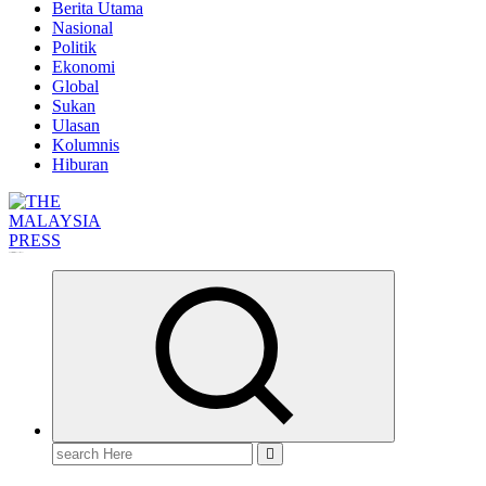
Berita Utama
Nasional
Politik
Ekonomi
Global
Sukan
Ulasan
Kolumnis
Hiburan
Informasi Berfakta Membuka Minda
Search
for: