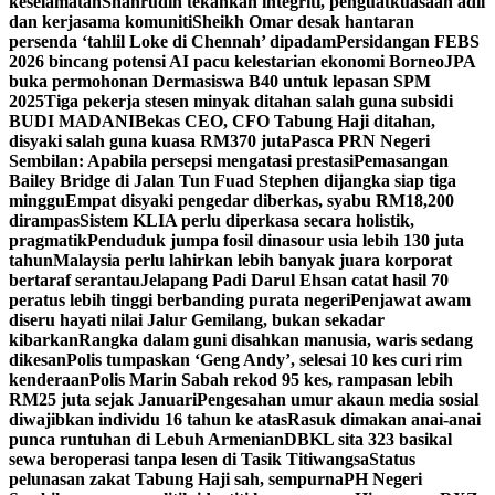
keselamatan
Shahrudin tekankan integriti, penguatkuasaan adil
dan kerjasama komuniti
Sheikh Omar desak hantaran
persenda ‘tahlil Loke di Chennah’ dipadam
Persidangan FEBS
2026 bincang potensi AI pacu kelestarian ekonomi Borneo
JPA
buka permohonan Dermasiswa B40 untuk lepasan SPM
2025
Tiga pekerja stesen minyak ditahan salah guna subsidi
BUDI MADANI
Bekas CEO, CFO Tabung Haji ditahan,
disyaki salah guna kuasa RM370 juta
Pasca PRN Negeri
Sembilan: Apabila persepsi mengatasi prestasi
Pemasangan
Bailey Bridge di Jalan Tun Fuad Stephen dijangka siap tiga
minggu
Empat disyaki pengedar diberkas, syabu RM18,200
dirampas
Sistem KLIA perlu diperkasa secara holistik,
pragmatik
Penduduk jumpa fosil dinasour usia lebih 130 juta
tahun
Malaysia perlu lahirkan lebih banyak juara korporat
bertaraf serantau
Jelapang Padi Darul Ehsan catat hasil 70
peratus lebih tinggi berbanding purata negeri
Penjawat awam
diseru hayati nilai Jalur Gemilang, bukan sekadar
kibarkan
Rangka dalam guni disahkan manusia, waris sedang
dikesan
Polis tumpaskan ‘Geng Andy’, selesai 10 kes curi rim
kenderaan
Polis Marin Sabah rekod 95 kes, rampasan lebih
RM25 juta sejak Januari
Pengesahan umur akaun media sosial
diwajibkan individu 16 tahun ke atas
Rasuk dimakan anai-anai
punca runtuhan di Lebuh Armenian
DBKL sita 323 basikal
sewa beroperasi tanpa lesen di Tasik Titiwangsa
Status
pelunasan zakat Tabung Haji sah, sempurna
PH Negeri