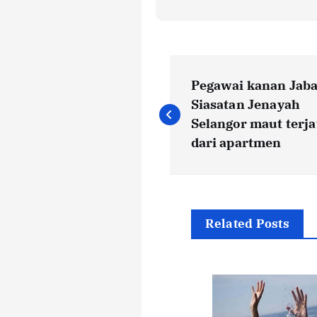
P
Pegawai kanan Jab
o
Siasatan Jenayah
Selangor maut terj
s
dari apartmen
t
n
Related Posts
a
v