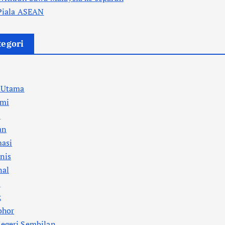
 Piala ASEAN
tegori
a Utama
mi
l
an
masi
nis
nal
i
k
ohor
egeri Sembilan