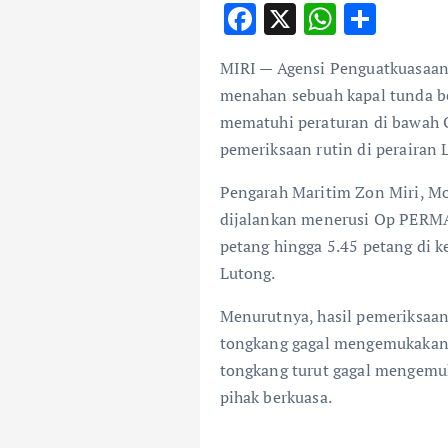
F
X
W
S
ac
h
h
MIRI — Agensi Penguatkuasaan 
e
at
ar
menahan sebuah kapal tunda be
b
s
e
mematuhi peraturan di bawah 
o
A
pemeriksaan rutin di perairan 
o
p
Pengarah Maritim Zon Miri, Mo
k
p
dijalankan menerusi Op PERMA
petang hingga 5.45 petang di k
Lutong.
Menurutnya, hasil pemeriksaan
tongkang gagal mengemukakan 
tongkang turut gagal mengemuk
pihak berkuasa.