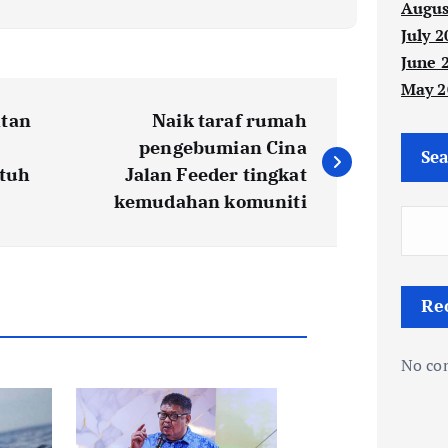
Augus
July 2
June 
May 2
atan
Naik taraf rumah
pengebumian Cina
Sea
atuh
Jalan Feeder tingkat
kemudahan komuniti
Re
No co