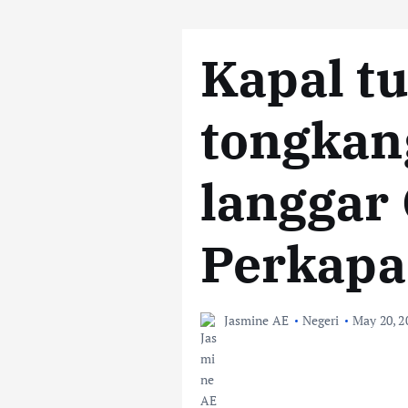
Kapal t
tongkan
langgar
Perkapa
Jasmine AE
Negeri
May 20, 2