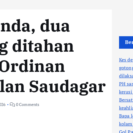
unda, dua
g ditahan
Ber
 Ordinan
Kes d
goton
dilaks
lan Saudagar
PH sa
kerusi
Bersa
026
0 Comments
keahl
Bapa l
kolam
Gol Pa