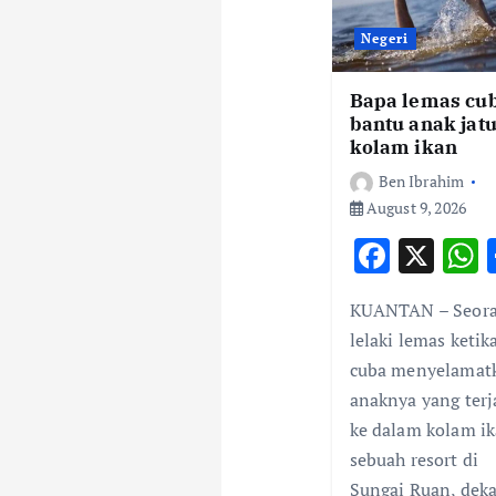
i
Negeri
g
Bapa lemas cu
bantu anak jat
kolam ikan
a
Ben Ibrahim
August 9, 2026
t
F
X
ac
i
KUANTAN – Seor
e
a
lelaki lemas ketik
o
b
s
cuba menyelamat
o
anaknya yang terj
n
o
ke dalam kolam ik
k
sebuah resort di
Sungai Ruan, deka