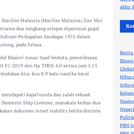
akhir
Maritim Malaysia (Maritim Malaysia) Zon Miri
Ka
rsama dua tongkang selepas dipercayai gagal
Ordinan Perkapalan Saudagar 1952 dalam
Lutong, pada Selasa.
Berit
hd Khairol Anuar Saad berkata, pemeriksaan
Ekono
I 01/2019 dan Op TIRIS 4.0 antara jam 5.15
Globa
edudukan kira-kira 0.9 batu nautika barat
Hibur
Infor
Kolum
 mendapati kapal tunda dan salah sebuah
Nasio
Domestic Ship Licenses, manakala kedua-dua
Neger
akan dokumen intact stability ketika diminta
Politi
PRN J
PRN N