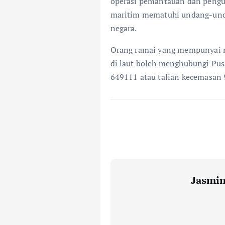
operasi pemantauan dan pengu
maritim mematuhi undang-unda
negara.
Orang ramai yang mempunyai m
di laut boleh menghubungi Pusa
649111 atau talian kecemasan 
Jasmi