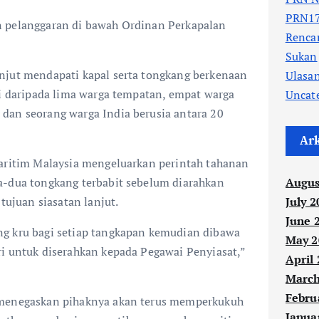
PRN17
n pelanggaran di bawah Ordinan Perkapalan
Renc
Sukan
njut mendapati kapal serta tongkang berkenaan
Ulasa
ri daripada lima warga tempatan, empat warga
Uncat
dan seorang warga India berusia antara 20
Ar
Maritim Malaysia mengeluarkan perintah tahanan
a-dua tongkang terbabit sebelum diarahkan
Augus
 tujuan siasatan lanjut.
July 2
June 
g kru bagi setiap tangkapan kemudian dibawa
May 2
ri untuk diserahkan kepada Pegawai Penyiasat,”
April
March
Febru
 menegaskan pihaknya akan terus memperkukuh
Janua