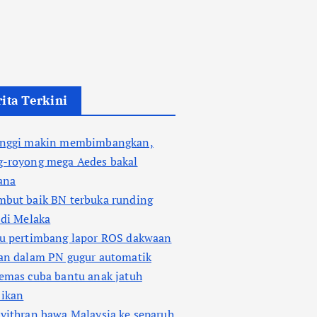
ita Terkini
enggi makin membimbangkan,
g-royong mega Aedes bakal
ana
mbut baik BN terbuka runding
 di Melaka
tu pertimbang lapor ROS dakwaan
ian dalam PN gugur automatik
emas cuba bantu anak jatuh
 ikan
vithran bawa Malaysia ke separuh