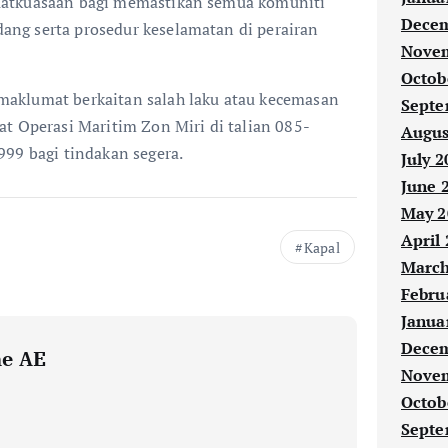
atkuasaan bagi memastikan semua komuniti
Decem
ng serta prosedur keselamatan di perairan
Novem
Octob
aklumat berkaitan salah laku atau kecemasan
Septe
t Operasi Maritim Zon Miri di talian 085-
Augus
999 bagi tindakan segera.
July 2
June 
May 2
April
Kapal
March
Febru
Janua
Decem
ne AE
Novem
Octob
Septe