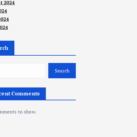
t 2024
024
2024
024
rch
Search
cent Comments
mments to show.