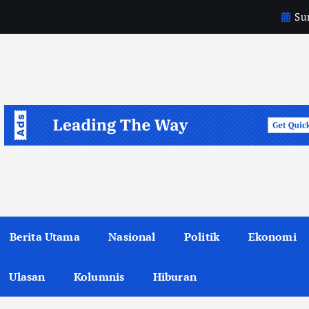
Sun
a
i
k
Berita Utama
Nasional
Politik
Ekonomi
Ulasan
Kolumnis
Hiburan