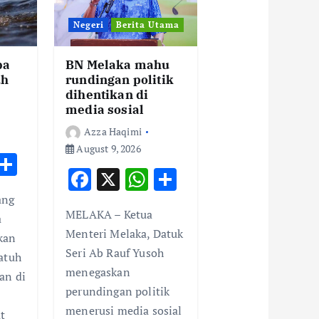
Negeri
Berita Utama
ba
BN Melaka mahu
uh
rundingan politik
dihentikan di
media sosial
Azza Haqimi
August 9, 2026
W
S
F
X
W
S
h
h
ac
h
h
ang
t
ar
MELAKA – Ketua
e
at
ar
a
e
Menteri Melaka, Datuk
kan
b
s
e
A
Seri Ab Rauf Yusoh
atuh
o
A
p
menegaskan
an di
o
p
perundingan politik
p
k
p
menerusi media sosial
t