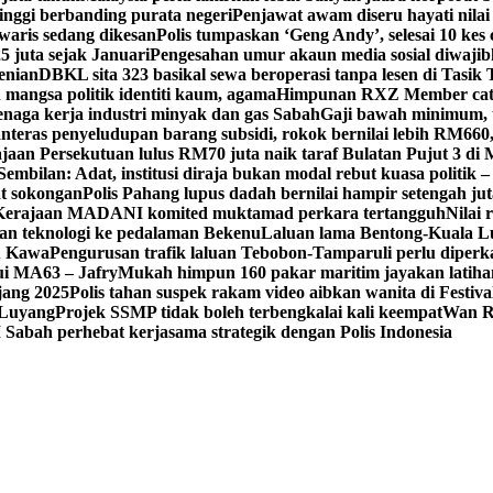
tinggi berbanding purata negeri
Penjawat awam diseru hayati nilai
waris sedang dikesan
Polis tumpaskan ‘Geng Andy’, selesai 10 kes 
 juta sejak Januari
Pengesahan umur akaun media sosial diwajib
enian
DBKL sita 323 basikal sewa beroperasi tanpa lesen di Tasik 
mangsa politik identiti kaum, agama
Himpunan RXZ Member cata
 tenaga kerja industri minyak dan gas Sabah
Gaji bawah minimum, t
nteras penyeludupan barang subsidi, rokok bernilai lebih RM660
jaan Persekutuan lulus RM70 juta naik taraf Bulatan Pujut 3 di 
mbilan: Adat, institusi diraja bukan modal rebut kuasa politik –
at sokongan
Polis Pahang lupus dadah bernilai hampir setengah jut
, Kerajaan MADANI komited muktamad perkara tertangguh
Nilai 
 teknologi ke pedalaman Bekenu
Laluan lama Bentong-Kuala L
tu Kawa
Pengurusan trafik laluan Tebobon-Tamparuli perlu diperk
ui MA63 – Jafry
Mukah himpun 160 pakar maritim jayakan lati
jang 2025
Polis tahan suspek rakam video aibkan wanita di Festi
, Luyang
Projek SSMP tidak boleh terbengkalai kali keempat
Wan R
abah perhebat kerjasama strategik dengan Polis Indonesia