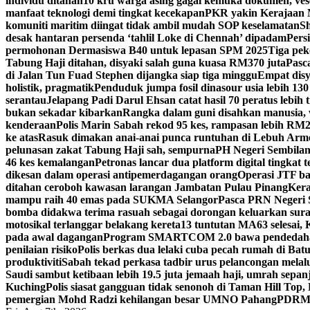
individu ditahan
10 kru warga asing gagal kemuka dokumen, ves
manfaat teknologi demi tingkat kecekapan
PKR yakin Kerajaan M
komuniti maritim diingat tidak ambil mudah SOP keselamatan
Sh
desak hantaran persenda ‘tahlil Loke di Chennah’ dipadam
Pers
permohonan Dermasiswa B40 untuk lepasan SPM 2025
Tiga pek
Tabung Haji ditahan, disyaki salah guna kuasa RM370 juta
Pasc
di Jalan Tun Fuad Stephen dijangka siap tiga minggu
Empat disy
holistik, pragmatik
Penduduk jumpa fosil dinasour usia lebih 130
serantau
Jelapang Padi Darul Ehsan catat hasil 70 peratus lebih 
bukan sekadar kibarkan
Rangka dalam guni disahkan manusia, 
kenderaan
Polis Marin Sabah rekod 95 kes, rampasan lebih RM25
ke atas
Rasuk dimakan anai-anai punca runtuhan di Lebuh Arm
pelunasan zakat Tabung Haji sah, sempurna
PH Negeri Sembilan 
46 kes kemalangan
Petronas lancar dua platform digital tingkat
dikesan dalam operasi antipemerdagangan orang
Operasi JTF ba
ditahan ceroboh kawasan larangan Jambatan Pulau Pinang
Kera
mampu raih 40 emas pada SUKMA Selangor
Pasca PRN Negeri Se
bomba didakwa terima rasuah sebagai dorongan keluarkan sur
motosikal terlanggar belakang kereta
13 tuntutan MA63 selesai
pada awal dagangan
Program SMARTCOM 2.0 bawa pendedahan
penilaian risiko
Polis berkas dua lelaki cuba pecah rumah di Ba
produktiviti
Sabah tekad perkasa tadbir urus pelancongan melal
Saudi sambut ketibaan lebih 19.5 juta jemaah haji, umrah sepan
Kuching
Polis siasat gangguan tidak senonoh di Taman Hill Top
pemergian Mohd Radzi kehilangan besar UMNO Pahang
PDRM S