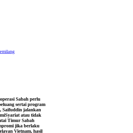
gemilang
operasi Sabah perlu
eluang sertai program
, Saifuddin jalankan
hmi
Syariat atau tidak
ntai Timur Sabah
promi jika berlaku
layan Vietnam, hasil