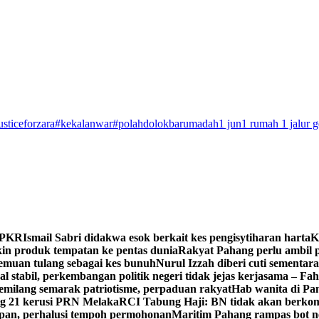
usticeforzara
#kekalanwar
#polahdolokbarumadah
1 jun
1 rumah 1 jalur 
n PKR
Ismail Sabri didakwa esok berkait kes pengisytiharan harta
K
 produk tempatan ke pentas dunia
Rakyat Pahang perlu ambil p
enemuan tulang sebagai kes bunuh
Nurul Izzah diberi cuti sementara
 stabil, perkembangan politik negeri tidak jejas kerjasama – Fa
milang semarak patriotisme, perpaduan rakyat
Hab wanita di Pa
g 21 kerusi PRN Melaka
RCI Tabung Haji: BN tidak akan berkom
epan, perhalusi tempoh permohonan
Maritim Pahang rampas bot ne