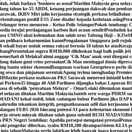
h, tolak budaya ‘business as usual’
Maritim Malaysia gesa nela
ulang tahun ke-55 ABIM, kenang perjuangan dakwah dan pemb
awak, IKBN Miri jalin kerjasama strategik perkasa belia
Bulan 
perkembangan positif ESS Zone disalur kepada kedutaan asing
Pera
Selangor terus menurun – Ketua Polis Selangor
Pokok tumbang: Ca
edia terajui perdagangan karbon ikut acuan sendiri
Penduduk k
asa UMNO akui kelemahan dan salah urus Tabung Haji – KJ
SeM
ran pelihara keharmonian kaum
Pengalaman Singapura jadi ruju
kali bayar untuk semua rakyat berusia 18 tahun ke atas
Keraj
rbang
Peruntukan segera RM30,000 diluluskan bagi baik pulih jet
pemerhati di Melaka
Fahmi anggap ‘Cik Man’ anak seni disegani 
ang dalam guni cetus persoalan
Cik Man meninggal dunia diperca
ing bantu sektor ekonomi
Bangunan warisan Georgetown perlu diau
gung sewa dan pinjaman serentak
Agong terima menghadap Premier
TH
Maxim perkasa usahawan PKS Sarawak menerusi inisiatif kel
at Perkeso
35 hingga 40 Ahli Parlimen dijangka bahas Laporan R
asa di sebalik ‘penyatuan Melayu’ – Omar
Lelaki ditemukan maut
el nelayan ditahan Maritim Malaysia
Jauteh seru warga PDRM sa
ADANI kekal stabil, tolak cadangan bubar Parlimen jika DAP k
ahrudin tekankan integriti, penguatkuasaan adil dan kerjasama 
idangan FEBS 2026 bincang potensi AI pacu kelestarian ekonomi
erja stesen minyak ditahan salah guna subsidi BUDI MADANI
Be
a PRN Negeri Sembilan: Apabila persepsi mengatasi prestasi
Pemas
aki pengedar diberkas, syabu RM18,200 dirampas
Sistem KLIA pe
 juta tahun
Malaysia perlu lahirkan lebih banyak juara korporat b