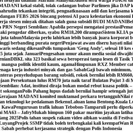
el nelayan ditahan Maritim Malaysia
Jauteh seru warga PDRM sa
ADANI kekal stabil, tolak cadangan bubar Parlimen jika DAP k
ahrudin tekankan integriti, penguatkuasaan adil dan kerjasama 
idangan FEBS 2026 bincang potensi AI pacu kelestarian ekonomi
erja stesen minyak ditahan salah guna subsidi BUDI MADANI
Be
a PRN Negeri Sembilan: Apabila persepsi mengatasi prestasi
Pemas
aki pengedar diberkas, syabu RM18,200 dirampas
Sistem KLIA pe
 juta tahun
Malaysia perlu lahirkan lebih banyak juara korporat b
tinggi berbanding purata negeri
Penjawat awam diseru hayati nilai
waris sedang dikesan
Polis tumpaskan ‘Geng Andy’, selesai 10 kes 
 juta sejak Januari
Pengesahan umur akaun media sosial diwajib
enian
DBKL sita 323 basikal sewa beroperasi tanpa lesen di Tasik 
mangsa politik identiti kaum, agama
Himpunan RXZ Member cata
 tenaga kerja industri minyak dan gas Sabah
Gaji bawah minimum, t
nteras penyeludupan barang subsidi, rokok bernilai lebih RM660
jaan Persekutuan lulus RM70 juta naik taraf Bulatan Pujut 3 di 
mbilan: Adat, institusi diraja bukan modal rebut kuasa politik –
at sokongan
Polis Pahang lupus dadah bernilai hampir setengah jut
, Kerajaan MADANI komited muktamad perkara tertangguh
Nilai 
 teknologi ke pedalaman Bekenu
Laluan lama Bentong-Kuala L
tu Kawa
Pengurusan trafik laluan Tebobon-Tamparuli perlu diperk
ui MA63 – Jafry
Mukah himpun 160 pakar maritim jayakan lati
jang 2025
Polis tahan suspek rakam video aibkan wanita di Festi
, Luyang
Projek SSMP tidak boleh terbengkalai kali keempat
Wan R
abah perhebat kerjasama strategik dengan Polis Indonesia