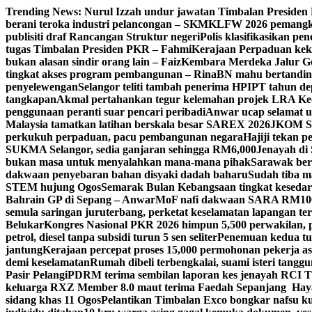
Skip
Trending News:
Nurul Izzah undur jawatan Timbalan Preside
to
berani teroka industri pelancongan – SKM
KLFW 2026 pemangkin
content
publisiti draf Rancangan Struktur negeri
Polis klasifikasikan p
tugas Timbalan Presiden PKR – Fahmi
Kerajaan Perpaduan kekal
bukan alasan sindir orang lain – Faiz
Kembara Merdeka Jalur Ge
tingkat akses program pembangunan – Rina
BN mahu bertandin
penyelewengan
Selangor teliti tambah penerima HPIPT tahun d
tangkapan
Akmal pertahankan tegur kelemahan projek LRA Keda
penggunaan peranti suar pencari peribadi
Anwar ucap selamat 
Malaysia tamatkan latihan berskala besar SAREX 2026
JKOM Sar
perkukuh perpaduan, pacu pembangunan negara
Hajiji tekan 
SUKMA Selangor, sedia ganjaran sehingga RM6,000
Jenayah di 
bukan masa untuk menyalahkan mana-mana pihak
Sarawak bers
dakwaan penyebaran bahan disyaki dadah baharu
Sudah tiba m
STEM hujung Ogos
Semarak Bulan Kebangsaan tingkat keseda
Bahrain GP di Sepang – Anwar
MoF nafi dakwaan SARA RM100 se
semula saringan juruterbang, perketat keselamatan lapangan te
Belukar
Kongres Nasional PKR 2026 himpun 5,500 perwakilan, 
petrol, diesel tanpa subsidi turun 5 sen seliter
Penemuan kedua tul
jantung
Kerajaan percepat proses 15,000 permohonan pekerja as
demi keselamatan
Rumah dibeli terbengkalai, suami isteri tang
Pasir Pelangi
PDRM terima sembilan laporan kes jenayah RCI 
keluarga RXZ Member 8.0 maut terima Faedah Sepanjang Hay
sidang khas 11 Ogos
Pelantikan Timbalan Exco bongkar nafsu ku