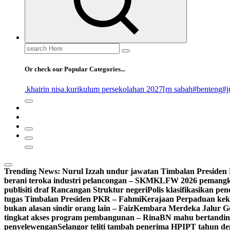
Search
for:
Or check our Popular Categories...
.khairin nisa
.kurikulum persekolahan 2027
[rn sabah
#benteng
#j
Trending News:
Nurul Izzah undur jawatan Timbalan Preside
berani teroka industri pelancongan – SKM
KLFW 2026 pemangkin
publisiti draf Rancangan Struktur negeri
Polis klasifikasikan p
tugas Timbalan Presiden PKR – Fahmi
Kerajaan Perpaduan kekal
bukan alasan sindir orang lain – Faiz
Kembara Merdeka Jalur Ge
tingkat akses program pembangunan – Rina
BN mahu bertandin
penyelewengan
Selangor teliti tambah penerima HPIPT tahun d