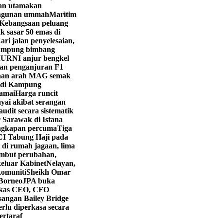
yan utamakan
angunan ummah
Maritim
Kebangsaan peluang
k sasar 50 emas di
ri jalan penyelesaian,
ampung bimbang
URNI anjur bengkel
kan penganjuran F1
aan arah MAG semak
i di Kampung
ramai
Harga runcit
yai akibat serangan
dit secara sistematik
 Sarawak di Istana
engkapan percuma
Tiga
CI Tabung Haji pada
 di rumah jagaan, lima
mbut perubahan,
eluar Kabinet
Nelayan,
komuniti
Sheikh Omar
 Borneo
JPA buka
kas CEO, CFO
angan Bailey Bridge
rlu diperkasa secara
ertaraf