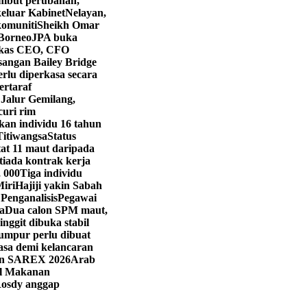
mbut perubahan,
eluar Kabinet
Nelayan,
komuniti
Sheikh Omar
 Borneo
JPA buka
kas CEO, CFO
angan Bailey Bridge
rlu diperkasa secara
ertaraf
 Jalur Gemilang,
curi rim
kan individu 16 tahun
Titiwangsa
Status
t 11 maut daripada
iada kontrak kerja
, 000
Tiga individu
Miri
Hajiji yakin Sabah
 Penganalisis
Pegawai
a
Dua calon SPM maut,
ringgit dibuka stabil
umpur perlu dibuat
asa demi kelancaran
han SAREX 2026
Arab
val Makanan
osdy anggap