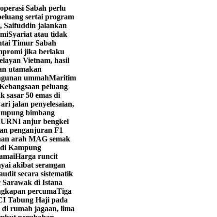
operasi Sabah perlu
eluang sertai program
, Saifuddin jalankan
hmi
Syariat atau tidak
ntai Timur Sabah
promi jika berlaku
layan Vietnam, hasil
yan utamakan
angunan ummah
Maritim
Kebangsaan peluang
k sasar 50 emas di
ri jalan penyelesaian,
ampung bimbang
URNI anjur bengkel
kan penganjuran F1
aan arah MAG semak
i di Kampung
ramai
Harga runcit
yai akibat serangan
dit secara sistematik
 Sarawak di Istana
engkapan percuma
Tiga
CI Tabung Haji pada
 di rumah jagaan, lima