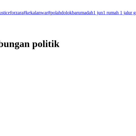
usticeforzara
#kekalanwar
#polahdolokbarumadah
1 jun
1 rumah 1 jalur 
ungan politik