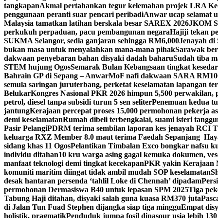
tangkapan
Akmal pertahankan tegur kelemahan projek LRA Keda
penggunaan peranti suar pencari peribadi
Anwar ucap selamat 
Malaysia tamatkan latihan berskala besar SAREX 2026
JKOM Sar
perkukuh perpaduan, pacu pembangunan negara
Hajiji tekan 
SUKMA Selangor, sedia ganjaran sehingga RM6,000
Jenayah di 
bukan masa untuk menyalahkan mana-mana pihak
Sarawak bers
dakwaan penyebaran bahan disyaki dadah baharu
Sudah tiba m
STEM hujung Ogos
Semarak Bulan Kebangsaan tingkat keseda
Bahrain GP di Sepang – Anwar
MoF nafi dakwaan SARA RM100 se
semula saringan juruterbang, perketat keselamatan lapangan te
Belukar
Kongres Nasional PKR 2026 himpun 5,500 perwakilan, 
petrol, diesel tanpa subsidi turun 5 sen seliter
Penemuan kedua tul
jantung
Kerajaan percepat proses 15,000 permohonan pekerja as
demi keselamatan
Rumah dibeli terbengkalai, suami isteri tang
Pasir Pelangi
PDRM terima sembilan laporan kes jenayah RCI 
keluarga RXZ Member 8.0 maut terima Faedah Sepanjang Hay
sidang khas 11 Ogos
Pelantikan Timbalan Exco bongkar nafsu ku
individu ditahan
10 kru warga asing gagal kemuka dokumen, ves
manfaat teknologi demi tingkat kecekapan
PKR yakin Kerajaan M
komuniti maritim diingat tidak ambil mudah SOP keselamatan
Sh
desak hantaran persenda ‘tahlil Loke di Chennah’ dipadam
Pers
permohonan Dermasiswa B40 untuk lepasan SPM 2025
Tiga pek
Tabung Haji ditahan, disyaki salah guna kuasa RM370 juta
Pasc
di Jalan Tun Fuad Stephen dijangka siap tiga minggu
Empat disy
holistik, pragmatik
Penduduk jumpa fosil dinasour usia lebih 130