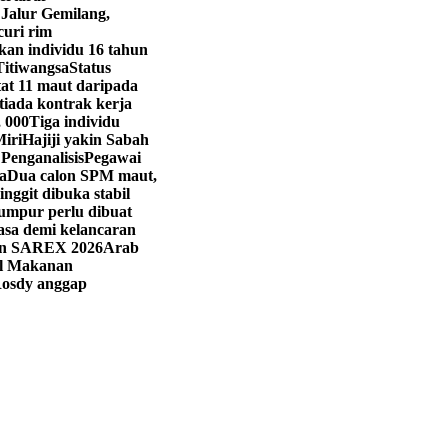
 Jalur Gemilang,
curi rim
kan individu 16 tahun
Titiwangsa
Status
t 11 maut daripada
iada kontrak kerja
, 000
Tiga individu
Miri
Hajiji yakin Sabah
 Penganalisis
Pegawai
a
Dua calon SPM maut,
ringgit dibuka stabil
umpur perlu dibuat
asa demi kelancaran
han SAREX 2026
Arab
val Makanan
osdy anggap