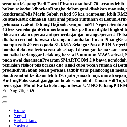
serantau
Jelapang Padi Darul Ehsan catat hasil 70 peratus lebih 
bukan sekadar kibarkan
Rangka dalam guni disahkan manusia, 
kenderaan
Polis Marin Sabah rekod 95 kes, rampasan lebih RM25
ke atas
Rasuk dimakan anai-anai punca runtuhan di Lebuh Arm
pelunasan zakat Tabung Haji sah, sempurna
PH Negeri Sembilan 
46 kes kemalangan
Petronas lancar dua platform digital tingkat
dikesan dalam operasi antipemerdagangan orang
Operasi JTF ba
ditahan ceroboh kawasan larangan Jambatan Pulau Pinang
Kera
mampu raih 40 emas pada SUKMA Selangor
Pasca PRN Negeri Se
bomba didakwa terima rasuah sebagai dorongan keluarkan sur
motosikal terlanggar belakang kereta
13 tuntutan MA63 selesai
pada awal dagangan
Program SMARTCOM 2.0 bawa pendedahan
penilaian risiko
Polis berkas dua lelaki cuba pecah rumah di Ba
produktiviti
Sabah tekad perkasa tadbir urus pelancongan melal
Saudi sambut ketibaan lebih 19.5 juta jemaah haji, umrah sepan
Kuching
Polis siasat gangguan tidak senonoh di Taman Hill Top
pemergian Mohd Radzi kehilangan besar UMNO Pahang
PDRM S
Fri. Aug 7th, 2026
Home
Negeri
Berita Utama
Nasional