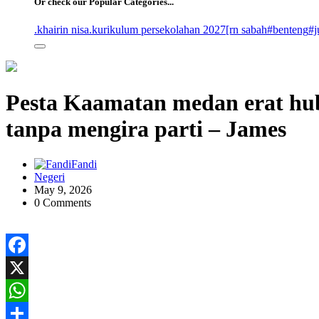
Or check our Popular Categories...
.khairin nisa
.kurikulum persekolahan 2027
[rn sabah
#benteng
#j
Pesta Kaamatan medan erat hub
tanpa mengira parti – James
Fandi
Negeri
May 9, 2026
0 Comments
Facebook
X
WhatsApp