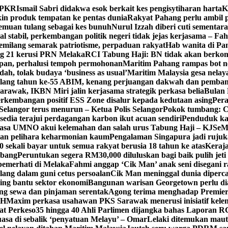
n PKR
Ismail Sabri didakwa esok berkait kes pengisytiharan harta
K
 produk tempatan ke pentas dunia
Rakyat Pahang perlu ambil p
enemuan tulang sebagai kes bunuh
Nurul Izzah diberi cuti sementara
 stabil, perkembangan politik negeri tidak jejas kerjasama – Fa
milang semarak patriotisme, perpaduan rakyat
Hab wanita di Pa
g 21 kerusi PRN Melaka
RCI Tabung Haji: BN tidak akan berkom
epan, perhalusi tempoh permohonan
Maritim Pahang rampas bot ne
h, tolak budaya ‘business as usual’
Maritim Malaysia gesa nela
ulang tahun ke-55 ABIM, kenang perjuangan dakwah dan pemb
awak, IKBN Miri jalin kerjasama strategik perkasa belia
Bulan 
perkembangan positif ESS Zone disalur kepada kedutaan asing
Pera
Selangor terus menurun – Ketua Polis Selangor
Pokok tumbang: Ca
edia terajui perdagangan karbon ikut acuan sendiri
Penduduk k
asa UMNO akui kelemahan dan salah urus Tabung Haji – KJ
SeM
ran pelihara keharmonian kaum
Pengalaman Singapura jadi ruju
kali bayar untuk semua rakyat berusia 18 tahun ke atas
Keraj
rbang
Peruntukan segera RM30,000 diluluskan bagi baik pulih jet
pemerhati di Melaka
Fahmi anggap ‘Cik Man’ anak seni disegani 
ang dalam guni cetus persoalan
Cik Man meninggal dunia diperca
ing bantu sektor ekonomi
Bangunan warisan Georgetown perlu diau
gung sewa dan pinjaman serentak
Agong terima menghadap Premier
TH
Maxim perkasa usahawan PKS Sarawak menerusi inisiatif kel
at Perkeso
35 hingga 40 Ahli Parlimen dijangka bahas Laporan R
asa di sebalik ‘penyatuan Melayu’ – Omar
Lelaki ditemukan maut