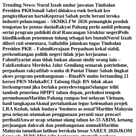
Skip
Trending News:
Nurul Izzah undur jawatan Timbalan
to
Presiden PKR
Ismail Sabri didakwa esok berkait kes
content
pengisytiharan harta
Koperasi Sabah perlu berani teroka
industri pelancongan – SKM
KLFW 2026 pemangkin produk
tempatan ke pentas dunia
Rakyat Pahang perlu ambil peluang
sertai program publisiti draf Rancangan Struktur negeri
Polis
klasifikasikan penemuan tulang sebagai kes bunuh
Nurul Izzah
diberi cuti sementara, Saifuddin jalankan tugas Timbalan
Presiden PKR – Fahmi
Kerajaan Perpaduan kekal stabil,
perkembangan politik negeri tidak jejas kerjasama –
Fahmi
Syariat atau tidak bukan alasan sindir orang lain –
Faiz
Kembara Merdeka Jalur Gemilang semarak patriotisme,
perpaduan rakyat
Hab wanita di Pantai Timur Sabah tingkat
akses program pembangunan – Rina
BN mahu bertanding 21
kerusi PRN Melaka
RCI Tabung Haji: BN tidak akan
berkompromi jika berlaku penyelewengan
Selangor teliti
tambah penerima HPIPT tahun depan, perhalusi tempoh
permohonan
Maritim Pahang rampas bot nelayan Vietnam,
hasil tangkapan
Akmal pertahankan tegur kelemahan projek
LRA Kedah, tolak budaya ‘business as usual’
Maritim Malaysia
gesa nelayan utamakan penggunaan peranti suar pencari
peribadi
Anwar ucap selamat ulang tahun ke-55 ABIM, kenang
perjuangan dakwah dan pembangunan ummah
Maritim
Malaysia tamatkan latihan berskala besar SAREX 2026
JKOM