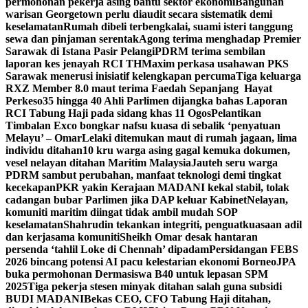
permohonan pekerja asing bantu sektor ekonomi
Bangunan
warisan Georgetown perlu diaudit secara sistematik demi
keselamatan
Rumah dibeli terbengkalai, suami isteri tanggung
sewa dan pinjaman serentak
Agong terima menghadap Premier
Sarawak di Istana Pasir Pelangi
PDRM terima sembilan
laporan kes jenayah RCI TH
Maxim perkasa usahawan PKS
Sarawak menerusi inisiatif kelengkapan percuma
Tiga keluarga
RXZ Member 8.0 maut terima Faedah Sepanjang Hayat
Perkeso
35 hingga 40 Ahli Parlimen dijangka bahas Laporan
RCI Tabung Haji pada sidang khas 11 Ogos
Pelantikan
Timbalan Exco bongkar nafsu kuasa di sebalik ‘penyatuan
Melayu’ – Omar
Lelaki ditemukan maut di rumah jagaan, lima
individu ditahan
10 kru warga asing gagal kemuka dokumen,
vesel nelayan ditahan Maritim Malaysia
Jauteh seru warga
PDRM sambut perubahan, manfaat teknologi demi tingkat
kecekapan
PKR yakin Kerajaan MADANI kekal stabil, tolak
cadangan bubar Parlimen jika DAP keluar Kabinet
Nelayan,
komuniti maritim diingat tidak ambil mudah SOP
keselamatan
Shahrudin tekankan integriti, penguatkuasaan adil
dan kerjasama komuniti
Sheikh Omar desak hantaran
persenda ‘tahlil Loke di Chennah’ dipadam
Persidangan FEBS
2026 bincang potensi AI pacu kelestarian ekonomi Borneo
JPA
buka permohonan Dermasiswa B40 untuk lepasan SPM
2025
Tiga pekerja stesen minyak ditahan salah guna subsidi
BUDI MADANI
Bekas CEO, CFO Tabung Haji ditahan,