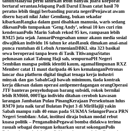
tahun
Malaysia perlu lahirkan lebih banyak juara korporat
bertaraf serantau
Jelapang Padi Darul Ehsan catat hasil 70
peratus lebih tinggi berbanding purata negeri
Penjawat awam
diseru hayati nilai Jalur Gemilang, bukan sekadar
kibarkan
Rangka dalam guni disahkan manusia, waris sedang
dikesan
Polis tumpaskan ‘Geng Andy’, selesai 10 kes curi rim
kenderaan
Polis Marin Sabah rekod 95 kes, rampasan lebih
RM25 juta sejak Januari
Pengesahan umur akaun media sosial
diwajibkan individu 16 tahun ke atas
Rasuk dimakan anai-anai
punca runtuhan di Lebuh Armenian
DBKL sita 323 basikal
sewa beroperasi tanpa lesen di Tasik Titiwangsa
Status
pelunasan zakat Tabung Haji sah, sempurna
PH Negeri
Sembilan mangsa politik identiti kaum, agama
Himpunan RXZ
Member catat 11 maut daripada 46 kes kemalangan
Petronas
lancar dua platform digital tingkat tenaga kerja industri
minyak dan gas Sabah
Gaji bawah minimum, tiada kontrak
kerja dikesan dalam operasi antipemerdagangan orang
Operasi
JTF banteras penyeludupan barang subsidi, rokok bernilai
lebih RM660, 000
Tiga individu ditahan ceroboh kawasan
larangan Jambatan Pulau Pinang
Kerajaan Persekutuan lulus
RM70 juta naik taraf Bulatan Pujut 3 di Miri
Hajiji yakin
Sabah mampu raih 40 emas pada SUKMA Selangor
Pasca PRN
Negeri Sembilan: Adat, institusi diraja bukan modal rebut
kuasa politik – Penganalisis
Pegawai bomba didakwa terima
rasuah sebagai dorongan keluarkan surat sokongan
Polis