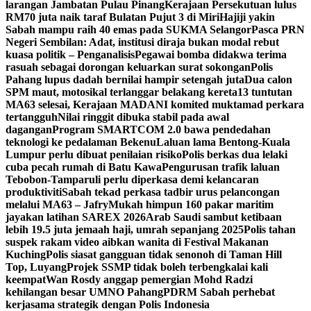
larangan Jambatan Pulau Pinang
Kerajaan Persekutuan lulus
RM70 juta naik taraf Bulatan Pujut 3 di Miri
Hajiji yakin
Sabah mampu raih 40 emas pada SUKMA Selangor
Pasca PRN
Negeri Sembilan: Adat, institusi diraja bukan modal rebut
kuasa politik – Penganalisis
Pegawai bomba didakwa terima
rasuah sebagai dorongan keluarkan surat sokongan
Polis
Pahang lupus dadah bernilai hampir setengah juta
Dua calon
SPM maut, motosikal terlanggar belakang kereta
13 tuntutan
MA63 selesai, Kerajaan MADANI komited muktamad perkara
tertangguh
Nilai ringgit dibuka stabil pada awal
dagangan
Program SMARTCOM 2.0 bawa pendedahan
teknologi ke pedalaman Bekenu
Laluan lama Bentong-Kuala
Lumpur perlu dibuat penilaian risiko
Polis berkas dua lelaki
cuba pecah rumah di Batu Kawa
Pengurusan trafik laluan
Tebobon-Tamparuli perlu diperkasa demi kelancaran
produktiviti
Sabah tekad perkasa tadbir urus pelancongan
melalui MA63 – Jafry
Mukah himpun 160 pakar maritim
jayakan latihan SAREX 2026
Arab Saudi sambut ketibaan
lebih 19.5 juta jemaah haji, umrah sepanjang 2025
Polis tahan
suspek rakam video aibkan wanita di Festival Makanan
Kuching
Polis siasat gangguan tidak senonoh di Taman Hill
Top, Luyang
Projek SSMP tidak boleh terbengkalai kali
keempat
Wan Rosdy anggap pemergian Mohd Radzi
kehilangan besar UMNO Pahang
PDRM Sabah perhebat
kerjasama strategik dengan Polis Indonesia