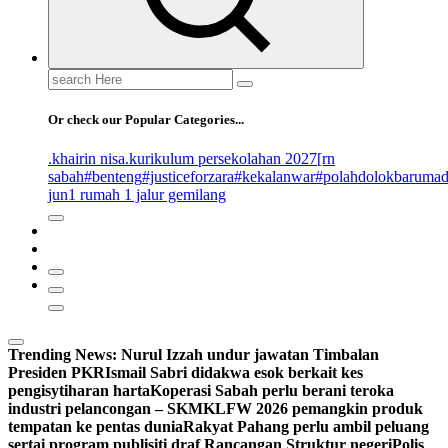
Search
for:
Or check our Popular Categories...
.khairin nisa
.kurikulum persekolahan 2027
[rn
sabah
#benteng
#justiceforzara
#kekalanwar
#polahdolokbaruma
jun
1 rumah 1 jalur gemilang
Trending News:
Nurul Izzah undur jawatan Timbalan
Presiden PKR
Ismail Sabri didakwa esok berkait kes
pengisytiharan harta
Koperasi Sabah perlu berani teroka
industri pelancongan – SKM
KLFW 2026 pemangkin produk
tempatan ke pentas dunia
Rakyat Pahang perlu ambil peluang
sertai program publisiti draf Rancangan Struktur negeri
Polis