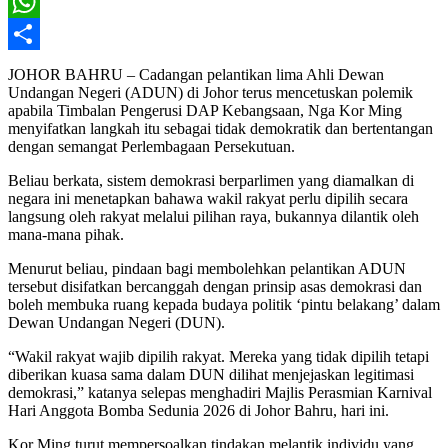
X
WhatsApp
Share
JOHOR BAHRU – Cadangan pelantikan lima Ahli Dewan
Undangan Negeri (ADUN) di Johor terus mencetuskan polemik
apabila Timbalan Pengerusi DAP Kebangsaan, Nga Kor Ming
menyifatkan langkah itu sebagai tidak demokratik dan bertentangan
dengan semangat Perlembagaan Persekutuan.
Beliau berkata, sistem demokrasi berparlimen yang diamalkan di
negara ini menetapkan bahawa wakil rakyat perlu dipilih secara
langsung oleh rakyat melalui pilihan raya, bukannya dilantik oleh
mana-mana pihak.
Menurut beliau, pindaan bagi membolehkan pelantikan ADUN
tersebut disifatkan bercanggah dengan prinsip asas demokrasi dan
boleh membuka ruang kepada budaya politik ‘pintu belakang’ dalam
Dewan Undangan Negeri (DUN).
“Wakil rakyat wajib dipilih rakyat. Mereka yang tidak dipilih tetapi
diberikan kuasa sama dalam DUN dilihat menjejaskan legitimasi
demokrasi,” katanya selepas menghadiri Majlis Perasmian Karnival
Hari Anggota Bomba Sedunia 2026 di Johor Bahru, hari ini.
Kor Ming turut mempersoalkan tindakan melantik individu yang