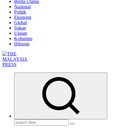
Berita Utama
Nasional
Politik
Ekonomi
Global
Sukan
Ulasan
Kolumnis
Hiburan
Informasi Berfakta Membuka Minda
Search
for: