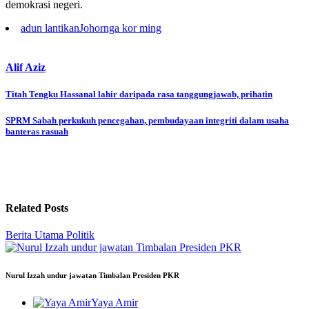
demokrasi negeri.
adun lantikan
Johor
nga kor ming
Alif Aziz
Post
Titah Tengku Hassanal lahir daripada rasa tanggungjawab, prihatin
navigation
SPRM Sabah perkukuh pencegahan, pembudayaan integriti dalam usaha
banteras rasuah
Related Posts
Berita Utama
Politik
Nurul Izzah undur jawatan Timbalan Presiden PKR
Yaya Amir