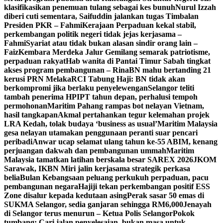
klasifikasikan penemuan tulang sebagai kes bunuh
Nurul Izzah
diberi cuti sementara, Saifuddin jalankan tugas Timbalan
Presiden PKR – Fahmi
Kerajaan Perpaduan kekal stabil,
perkembangan politik negeri tidak jejas kerjasama –
Fahmi
Syariat atau tidak bukan alasan sindir orang lain –
Faiz
Kembara Merdeka Jalur Gemilang semarak patriotisme,
perpaduan rakyat
Hab wanita di Pantai Timur Sabah tingkat
akses program pembangunan – Rina
BN mahu bertanding 21
kerusi PRN Melaka
RCI Tabung Haji: BN tidak akan
berkompromi jika berlaku penyelewengan
Selangor teliti
tambah penerima HPIPT tahun depan, perhalusi tempoh
permohonan
Maritim Pahang rampas bot nelayan Vietnam,
hasil tangkapan
Akmal pertahankan tegur kelemahan projek
LRA Kedah, tolak budaya ‘business as usual’
Maritim Malaysia
gesa nelayan utamakan penggunaan peranti suar pencari
peribadi
Anwar ucap selamat ulang tahun ke-55 ABIM, kenang
perjuangan dakwah dan pembangunan ummah
Maritim
Malaysia tamatkan latihan berskala besar SAREX 2026
JKOM
Sarawak, IKBN Miri jalin kerjasama strategik perkasa
belia
Bulan Kebangsaan peluang perkukuh perpaduan, pacu
pembangunan negara
Hajiji tekan perkembangan positif ESS
Zone disalur kepada kedutaan asing
Perak sasar 50 emas di
SUKMA Selangor, sedia ganjaran sehingga RM6,000
Jenayah
di Selangor terus menurun – Ketua Polis Selangor
Pokok
tumbang: Cari jalan penyelesaian, bukan masa untuk