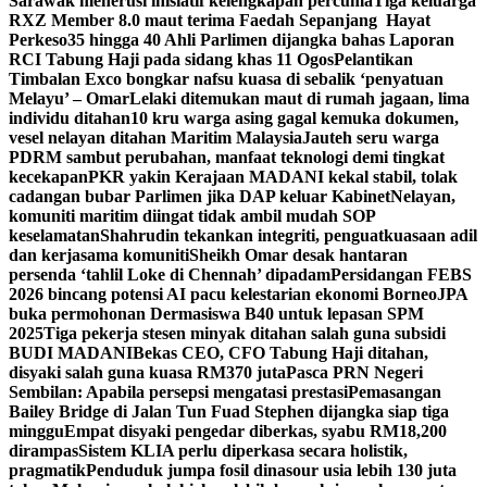
Sarawak menerusi inisiatif kelengkapan percuma
Tiga keluarga
RXZ Member 8.0 maut terima Faedah Sepanjang Hayat
Perkeso
35 hingga 40 Ahli Parlimen dijangka bahas Laporan
RCI Tabung Haji pada sidang khas 11 Ogos
Pelantikan
Timbalan Exco bongkar nafsu kuasa di sebalik ‘penyatuan
Melayu’ – Omar
Lelaki ditemukan maut di rumah jagaan, lima
individu ditahan
10 kru warga asing gagal kemuka dokumen,
vesel nelayan ditahan Maritim Malaysia
Jauteh seru warga
PDRM sambut perubahan, manfaat teknologi demi tingkat
kecekapan
PKR yakin Kerajaan MADANI kekal stabil, tolak
cadangan bubar Parlimen jika DAP keluar Kabinet
Nelayan,
komuniti maritim diingat tidak ambil mudah SOP
keselamatan
Shahrudin tekankan integriti, penguatkuasaan adil
dan kerjasama komuniti
Sheikh Omar desak hantaran
persenda ‘tahlil Loke di Chennah’ dipadam
Persidangan FEBS
2026 bincang potensi AI pacu kelestarian ekonomi Borneo
JPA
buka permohonan Dermasiswa B40 untuk lepasan SPM
2025
Tiga pekerja stesen minyak ditahan salah guna subsidi
BUDI MADANI
Bekas CEO, CFO Tabung Haji ditahan,
disyaki salah guna kuasa RM370 juta
Pasca PRN Negeri
Sembilan: Apabila persepsi mengatasi prestasi
Pemasangan
Bailey Bridge di Jalan Tun Fuad Stephen dijangka siap tiga
minggu
Empat disyaki pengedar diberkas, syabu RM18,200
dirampas
Sistem KLIA perlu diperkasa secara holistik,
pragmatik
Penduduk jumpa fosil dinasour usia lebih 130 juta