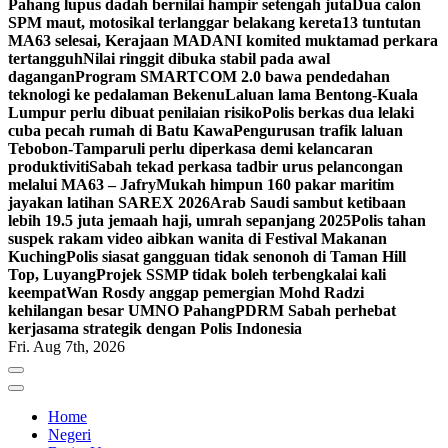
Pahang lupus dadah bernilai hampir setengah juta
Dua calon
SPM maut, motosikal terlanggar belakang kereta
13 tuntutan
MA63 selesai, Kerajaan MADANI komited muktamad perkara
tertangguh
Nilai ringgit dibuka stabil pada awal
dagangan
Program SMARTCOM 2.0 bawa pendedahan
teknologi ke pedalaman Bekenu
Laluan lama Bentong-Kuala
Lumpur perlu dibuat penilaian risiko
Polis berkas dua lelaki
cuba pecah rumah di Batu Kawa
Pengurusan trafik laluan
Tebobon-Tamparuli perlu diperkasa demi kelancaran
produktiviti
Sabah tekad perkasa tadbir urus pelancongan
melalui MA63 – Jafry
Mukah himpun 160 pakar maritim
jayakan latihan SAREX 2026
Arab Saudi sambut ketibaan
lebih 19.5 juta jemaah haji, umrah sepanjang 2025
Polis tahan
suspek rakam video aibkan wanita di Festival Makanan
Kuching
Polis siasat gangguan tidak senonoh di Taman Hill
Top, Luyang
Projek SSMP tidak boleh terbengkalai kali
keempat
Wan Rosdy anggap pemergian Mohd Radzi
kehilangan besar UMNO Pahang
PDRM Sabah perhebat
kerjasama strategik dengan Polis Indonesia
Fri. Aug 7th, 2026
Home
Negeri