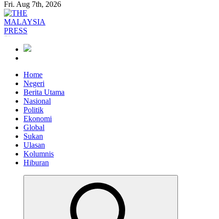
Fri. Aug 7th, 2026
Informasi Berfakta Membuka Minda
Home
Negeri
Berita Utama
Nasional
Politik
Ekonomi
Global
Sukan
Ulasan
Kolumnis
Hiburan