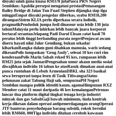
disyaki salah guna kuasa RM370 juta
Pasca PRN Negeri
Sembilan: Apabila persepsi mengatasi prestasi
Pemasangan
Bailey Bridge di Jalan Tun Fuad Stephen dijangka siap tiga
minggu
Empat disyaki pengedar diberkas, syabu RM18,200
dirampas
Sistem KLIA perlu diperkasa secara holistik,
pragmatik
Penduduk jumpa fosil dinasour usia lebih 130 juta
tahun
Malaysia perlu lahirkan lebih banyak juara korporat
bertaraf serantau
Jelapang Padi Darul Ehsan catat hasil 70
peratus lebih tinggi berbanding purata negeri
Penjawat awam
diseru hayati nilai Jalur Gemilang, bukan sekadar
kibarkan
Rangka dalam guni disahkan manusia, waris sedang
dikesan
Polis tumpaskan ‘Geng Andy’, selesai 10 kes curi rim
kenderaan
Polis Marin Sabah rekod 95 kes, rampasan lebih
RM25 juta sejak Januari
Pengesahan umur akaun media sosial
diwajibkan individu 16 tahun ke atas
Rasuk dimakan anai-anai
punca runtuhan di Lebuh Armenian
DBKL sita 323 basikal
sewa beroperasi tanpa lesen di Tasik Titiwangsa
Status
pelunasan zakat Tabung Haji sah, sempurna
PH Negeri
Sembilan mangsa politik identiti kaum, agama
Himpunan RXZ
Member catat 11 maut daripada 46 kes kemalangan
Petronas
lancar dua platform digital tingkat tenaga kerja industri
minyak dan gas Sabah
Gaji bawah minimum, tiada kontrak
kerja dikesan dalam operasi antipemerdagangan orang
Operasi
JTF banteras penyeludupan barang subsidi, rokok bernilai
lebih RM660, 000
Tiga individu ditahan ceroboh kawasan