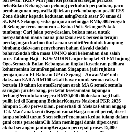
Sarawak, IKBN Miri jalin kerjasama strategik perkasa
belia
Bulan Kebangsaan peluang perkukuh perpaduan, pacu
pembangunan negara
Hajiji tekan perkembangan positif ESS
Zone disalur kepada kedutaan asing
Perak sasar 50 emas di
SUKMA Selangor, sedia ganjaran sehingga RM6,000
Jenayah
di Selangor terus menurun – Ketua Polis Selangor
Pokok
tumbang: Cari jalan penyelesaian, bukan masa untuk
menyalahkan mana-mana pihak
Sarawak bersedia terajui
perdagangan karbon ikut acuan sendiri
Penduduk kampung
bimbang dakwaan penyebaran bahan disyaki dadah
baharu
Sudah tiba masa UMNO akui kelemahan dan salah
urus Tabung Haji – KJ
SeMURNI anjur bengkel STEM hujung
Ogos
Semarak Bulan Kebangsaan tingkat kesedaran pelihara
keharmonian kaum
Pengalaman Singapura jadi rujukan
penganjuran F1 Bahrain GP di Sepang – Anwar
MoF nafi
dakwaan SARA RM100 sekali bayar untuk semua rakyat
berusia 18 tahun ke atas
Kerajaan arah MAG semak semula
saringan juruterbang, perketat keselamatan lapangan
terbang
Peruntukan segera RM30,000 diluluskan bagi baik
pulih jeti di Kampung Belukar
Kongres Nasional PKR 2026
himpun 5,500 perwakilan, pemerhati di Melaka
Fahmi anggap
‘Cik Man’ anak seni disegani ramai
Harga runcit petrol, diesel
tanpa subsidi turun 5 sen seliter
Penemuan kedua tulang dalam
guni cetus persoalan
Cik Man meninggal dunia dipercayai
akibat serangan jantung
Kerajaan percepat proses 15,000