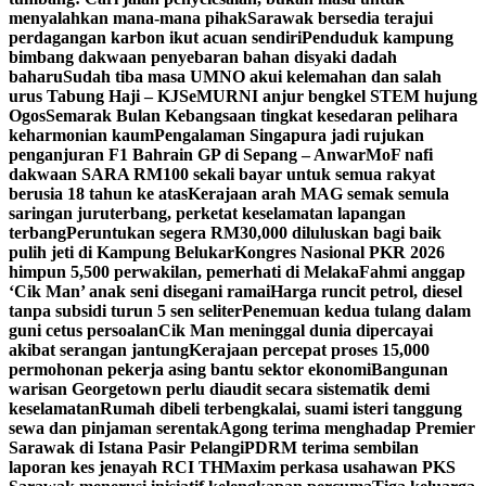
menyalahkan mana-mana pihak
Sarawak bersedia terajui
perdagangan karbon ikut acuan sendiri
Penduduk kampung
bimbang dakwaan penyebaran bahan disyaki dadah
baharu
Sudah tiba masa UMNO akui kelemahan dan salah
urus Tabung Haji – KJ
SeMURNI anjur bengkel STEM hujung
Ogos
Semarak Bulan Kebangsaan tingkat kesedaran pelihara
keharmonian kaum
Pengalaman Singapura jadi rujukan
penganjuran F1 Bahrain GP di Sepang – Anwar
MoF nafi
dakwaan SARA RM100 sekali bayar untuk semua rakyat
berusia 18 tahun ke atas
Kerajaan arah MAG semak semula
saringan juruterbang, perketat keselamatan lapangan
terbang
Peruntukan segera RM30,000 diluluskan bagi baik
pulih jeti di Kampung Belukar
Kongres Nasional PKR 2026
himpun 5,500 perwakilan, pemerhati di Melaka
Fahmi anggap
‘Cik Man’ anak seni disegani ramai
Harga runcit petrol, diesel
tanpa subsidi turun 5 sen seliter
Penemuan kedua tulang dalam
guni cetus persoalan
Cik Man meninggal dunia dipercayai
akibat serangan jantung
Kerajaan percepat proses 15,000
permohonan pekerja asing bantu sektor ekonomi
Bangunan
warisan Georgetown perlu diaudit secara sistematik demi
keselamatan
Rumah dibeli terbengkalai, suami isteri tanggung
sewa dan pinjaman serentak
Agong terima menghadap Premier
Sarawak di Istana Pasir Pelangi
PDRM terima sembilan
laporan kes jenayah RCI TH
Maxim perkasa usahawan PKS