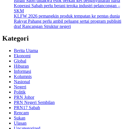
Ismail Sabri didakwa esok berkait kes pengisytiharan harta
Koperasi Sabah perlu berani teroka industri pelancongan –
SKM
KLFW 2026 pemangkin produk tempatan ke pentas dunia
Rakyat Pahang perlu ambil peluang sertai program publisiti
draf Rancangan Struktur negeri
Kategori
Berita Utama
Ekonomi
Global
Hiburan
Informasi
Kolumnis
Nasional
Negeri
Politik
PRN Johor
PRN Negeri Sembilan
PRN17 Sabah
Rencam
Sukan
Ulasan
Uncategorized