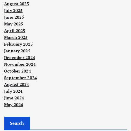
August 2025
July 2025
June 2025
May 2025
April 2025
March 2025
February 2025
January 2025
December 2024
November 2024
October 2024
September 2024
August 2024
July 2024
June 2024
May 2024
Berit
a
Utam
Berit
a
a
Search
Utam
Berit
a
KSN
a