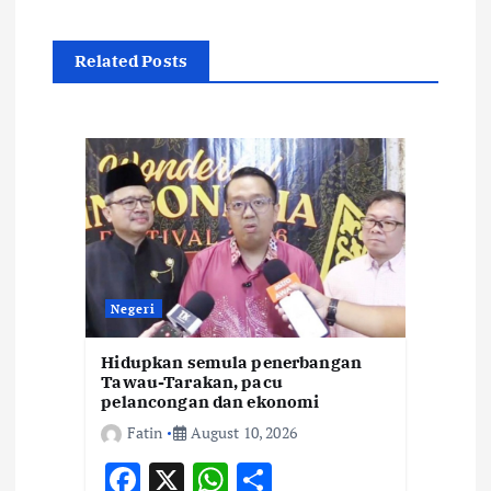
a
Related Posts
v
i
g
a
t
Negeri
i
Hidupkan semula penerbangan
Tawau-Tarakan, pacu
o
pelancongan dan ekonomi
Fatin
August 10, 2026
n
F
X
W
S