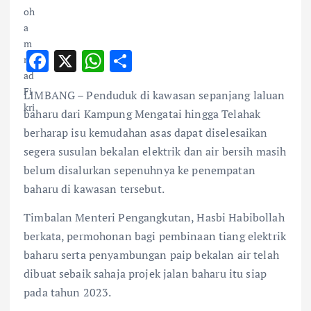
F
X
W
S
ac
h
h
LIMBANG – Penduduk di kawasan sepanjang laluan
e
at
ar
baharu dari Kampung Mengatai hingga Telahak
b
s
e
berharap isu kemudahan asas dapat diselesaikan
o
A
segera susulan bekalan elektrik dan air bersih masih
o
p
belum disalurkan sepenuhnya ke penempatan
k
p
baharu di kawasan tersebut.
Timbalan Menteri Pengangkutan, Hasbi Habibollah
berkata, permohonan bagi pembinaan tiang elektrik
baharu serta penyambungan paip bekalan air telah
dibuat sebaik sahaja projek jalan baharu itu siap
pada tahun 2023.