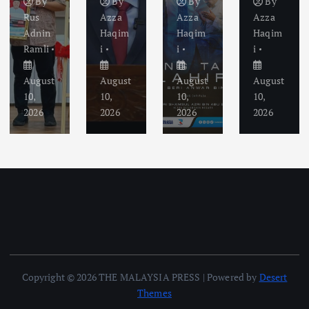
By
By
By
By
Rus
Azza
Azza
Azza
Adnin
Haqim
Haqim
Haqim
Ramli
i
i
i
August
August
August
August
10,
10,
10,
10,
2026
2026
2026
2026
Copyright © 2026 THE MALAYSIA PRESS | Powered by
Desert
Themes