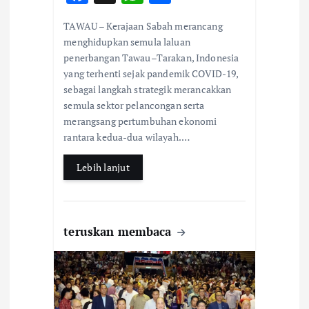
ac
h
h
TAWAU – Kerajaan Sabah merancang
e
at
ar
menghidupkan semula laluan
b
s
e
penerbangan Tawau–Tarakan, Indonesia
yang terhenti sejak pandemik COVID-19,
o
A
sebagai langkah strategik merancakkan
o
p
semula sektor pelancongan serta
k
p
merangsang pertumbuhan ekonomi
rantara kedua-dua wilayah.…
Lebih lanjut
teruskan membaca