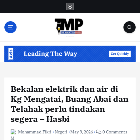
S
k
i
p
t
o
Informasi Berfakta Membuka Minda
c
o
n
t
e
n
Bekalan elektrik dan air di
t
Kg Mengatai, Buang Abai dan
Telahak perlu tindakan
segera – Hasbi
Mohammad Fikri
Negeri
May 9, 2026
0 Comments