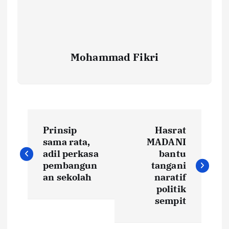
Mohammad Fikri
P
Prinsip
Hasrat
o
sama rata,
MADANI
adil perkasa
bantu
s
pembangun
tangani
an sekolah
naratif
t
politik
sempit
n