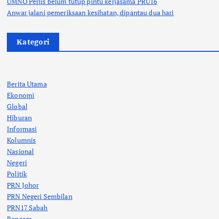
UMNO Perlis belum tutup pintu kerjasama PRU16
Anwar jalani pemeriksaan kesihatan, dipantau dua hari
Kategori
Berita Utama
Ekonomi
Global
Hiburan
Informasi
Kolumnis
Nasional
Negeri
Politik
PRN Johor
PRN Negeri Sembilan
PRN17 Sabah
Rencam