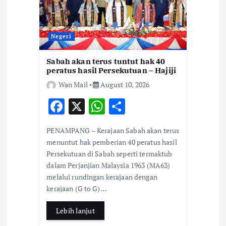
Negeri
Sabah akan terus tuntut hak 40
peratus hasil Persekutuan – Hajiji
Wan Mail
August 10, 2026
F
X
W
S
ac
h
h
PENAMPANG – Kerajaan Sabah akan terus
e
at
ar
menuntut hak pemberian 40 peratus hasil
b
s
e
Persekutuan di Sabah seperti termaktub
dalam Perjanjian Malaysia 1963 (MA63)
o
A
melalui rundingan kerajaan dengan
o
p
kerajaan (G to G)…
k
p
Lebih lanjut