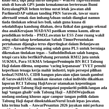
kitab suci, tapi janji harus ditepati – Wilfred Yap
Penyatuan
utuh di bawah GPS jamin kemakmuran berterusan Bumi
Kenyalang
PKR belum terima surat letak jawatan ahli
Parlimen
DAP sahkan tanding PRN Sarawak, tawar suara
alternatif semak dan imbang
Aduan sudah diangkat namun
tiada tindakan selesai kes buli, salah guna kuasa di
sekolah
Bapa kandung ditahan, dera fizikal dan ganggu seksual
dua anak
Kerajaan MADANI pastikan semua kaum, aliran
pendidikan terbela – PMX
Lawatan ke ESS Zone ruang wakil
asing nilai tahap keselamatan Sabah Timur
Peruntukan
pertahanan dijangka terus dipertingkat dalam Belanjawan
2027 – Anwar
Pelancong asing salah guna PLS untuk berniaga
dikenakan tindakan tegas – Saifuddin
Bukan salah bangsa,
tetapi cara kita berfikir
Pahang peruntuk RM12 juta untuk
SUKMA, Para SUKMA Selangor
Pemimpin BN RCI Tabung
Haji dalam dilema, umpama ‘cacing kepanasan’
TVET penuhi
keperluan tenaga kerja mahir industri, tepis persepsi pilihan
kedua
UNIMAS, CIDB bangun piawaian ujian tanah gambut
di Sarawak
HASiL mulakan siasatan cukai individu dikaitkan
laporan RCI Tabung Haji
Anwar utamakan kepentingan
pendeposit Tabung Haji mengatasi populariti politik
Jangan ada
lagi ‘tangan ghaib’ usik Tabung Haji – ABIM
Wujudkan
undang-undang khusus agar campur tangan politik dalam
Tabung Haji dapat dinoktahkan
Nurul Izzah lepas jawatan,
kita terima baik – Anwar
Pesantun 2026 jayakan misi perkasa