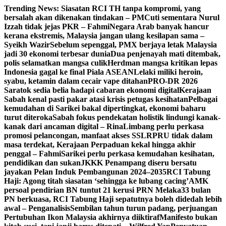
Skip
Trending News:
Siasatan RCI TH tanpa kompromi, yang
to
bersalah akan dikenakan tindakan – PM
Cuti sementara Nurul
content
Izzah tidak jejas PKR – Fahmi
Negara Arab banyak hancur
kerana ekstremis, Malaysia jangan ulang kesilapan sama –
Syeikh Wazir
Sebelum sepenggal, PMX berjaya letak Malaysia
jadi 30 ekonomi terbesar dunia
Dua penjenayah mati ditembak,
polis selamatkan mangsa culik
Herdman mangsa kritikan lepas
Indonesia gagal ke final Piala ASEAN
Lelaki miliki heroin,
syabu, ketamin dalam cecair vape ditahan
PRO-DR 2026
Saratok sedia belia hadapi cabaran ekonomi digital
Kerajaan
Sabah kenal pasti pakar atasi krisis petugas kesihatan
Pelbagai
kemudahan di Sarikei bakal dipertingkat, ekonomi baharu
turut diteroka
Sabah fokus pendekatan holistik lindungi kanak-
kanak dari ancaman digital – Rina
Limbang perlu perkasa
promosi pelancongan, manfaat akses SSLR
PRU tidak dalam
masa terdekat, Kerajaan Perpaduan kekal hingga akhir
penggal – Fahmi
Sarikei perlu perkasa kemudahan kesihatan,
pendidikan dan sukan
JKKK Penampang diseru bersatu
jayakan Pelan Induk Pembangunan 2024–2035
RCI Tabung
Haji: Agong titah siasatan ‘sehingga ke lubang cacing’
AMK
persoal pendirian BN tuntut 21 kerusi PRN Melaka
33 bulan
PN berkuasa, RCI Tabung Haji sepatutnya boleh didedah lebih
awal – Penganalisis
Sembilan tahun turun padang, perjuangan
Pertubuhan Ikon Malaysia akhirnya diiktiraf
Manifesto bukan