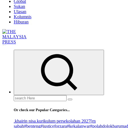
Global
Sukan
Ulasan
Kolumnis
Hiburan
Informasi Berfakta Membuka Minda
Search
for:
Or check our Popular Categories...
.khairin nisa
.kurikulum persekolahan 2027
[rn
sabah
#benteng
#justiceforzara
#kekalanwar
#polahdolokbaruma