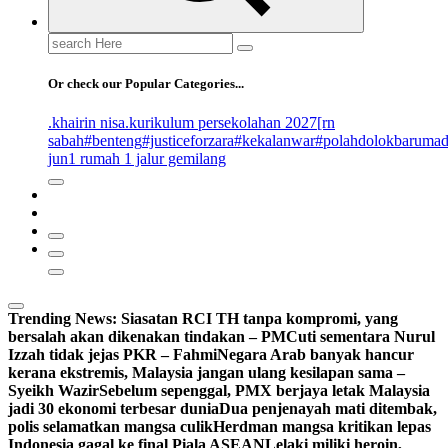
Search
for:
Or check our Popular Categories...
.khairin nisa
.kurikulum persekolahan 2027
[rn
sabah
#benteng
#justiceforzara
#kekalanwar
#polahdolokbaruma
jun
1 rumah 1 jalur gemilang
Trending News:
Siasatan RCI TH tanpa kompromi, yang
bersalah akan dikenakan tindakan – PM
Cuti sementara Nurul
Izzah tidak jejas PKR – Fahmi
Negara Arab banyak hancur
kerana ekstremis, Malaysia jangan ulang kesilapan sama –
Syeikh Wazir
Sebelum sepenggal, PMX berjaya letak Malaysia
jadi 30 ekonomi terbesar dunia
Dua penjenayah mati ditembak,
polis selamatkan mangsa culik
Herdman mangsa kritikan lepas
Indonesia gagal ke final Piala ASEAN
Lelaki miliki heroin,