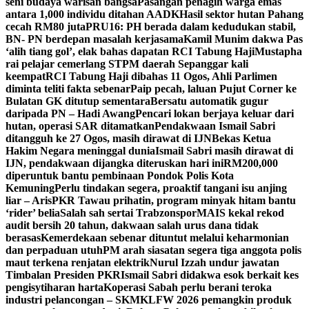
seni budaya warisan bangsa
Pasangan penagih warga emas
antara 1,000 individu ditahan AADK
Hasil sektor hutan Pahang
cecah RM80 juta
PRU16: PH berada dalam kedudukan stabil,
BN- PN berdepan masalah kerjasama
Kamil Munim dakwa Pas
‘alih tiang gol’, elak bahas dapatan RCI Tabung Haji
Mustapha
rai pelajar cemerlang STPM daerah Sepanggar kali
keempat
RCI Tabung Haji dibahas 11 Ogos, Ahli Parlimen
diminta teliti fakta sebenar
Paip pecah, laluan Pujut Corner ke
Bulatan GK ditutup sementara
Bersatu automatik gugur
daripada PN – Hadi Awang
Pencari lokan berjaya keluar dari
hutan, operasi SAR ditamatkan
Pendakwaan Ismail Sabri
ditangguh ke 27 Ogos, masih dirawat di IJN
Bekas Ketua
Hakim Negara meninggal dunia
Ismail Sabri masih dirawat di
IJN, pendakwaan dijangka diteruskan hari ini
RM200,000
diperuntuk bantu pembinaan Pondok Polis Kota
Kemuning
Perlu tindakan segera, proaktif tangani isu anjing
liar – Aris
PKR Tawau prihatin, program minyak hitam bantu
‘rider’ belia
Salah sah sertai Trabzonspor
MAIS kekal rekod
audit bersih 20 tahun, dakwaan salah urus dana tidak
berasas
Kemerdekaan sebenar dituntut melalui keharmonian
dan perpaduan utuh
PM arah siasatan segera tiga anggota polis
maut terkena renjatan elektrik
Nurul Izzah undur jawatan
Timbalan Presiden PKR
Ismail Sabri didakwa esok berkait kes
pengisytiharan harta
Koperasi Sabah perlu berani teroka
industri pelancongan – SKM
KLFW 2026 pemangkin produk