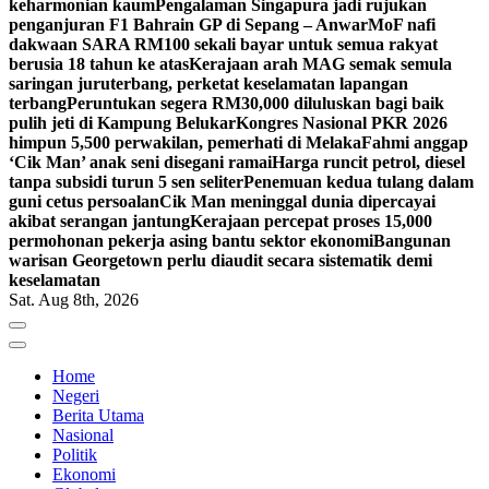
keharmonian kaum
Pengalaman Singapura jadi rujukan
penganjuran F1 Bahrain GP di Sepang – Anwar
MoF nafi
dakwaan SARA RM100 sekali bayar untuk semua rakyat
berusia 18 tahun ke atas
Kerajaan arah MAG semak semula
saringan juruterbang, perketat keselamatan lapangan
terbang
Peruntukan segera RM30,000 diluluskan bagi baik
pulih jeti di Kampung Belukar
Kongres Nasional PKR 2026
himpun 5,500 perwakilan, pemerhati di Melaka
Fahmi anggap
‘Cik Man’ anak seni disegani ramai
Harga runcit petrol, diesel
tanpa subsidi turun 5 sen seliter
Penemuan kedua tulang dalam
guni cetus persoalan
Cik Man meninggal dunia dipercayai
akibat serangan jantung
Kerajaan percepat proses 15,000
permohonan pekerja asing bantu sektor ekonomi
Bangunan
warisan Georgetown perlu diaudit secara sistematik demi
keselamatan
Sat. Aug 8th, 2026
Home
Negeri
Berita Utama
Nasional
Politik
Ekonomi