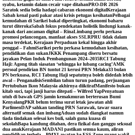
syabu, ketamin dalam cecair vape ditahan
PRO-DR 2026
Saratok sedia belia hadapi cabaran ekonomi digital
Kerajaan
Sabah kenal pasti pakar atasi krisis petugas kesihatan
Pelbagai
kemudahan di Sarikei bakal dipertingkat, ekonomi baharu
turut diteroka
Sabah fokus pendekatan holistik lindungi kanak-
kanak dari ancaman digital – Rina
Limbang perlu perkasa
promosi pelancongan, manfaat akses SSLR
PRU tidak dalam
masa terdekat, Kerajaan Perpaduan kekal hingga akhir
penggal – Fahmi
Sarikei perlu perkasa kemudahan kesihatan,
pendidikan dan sukan
JKKK Penampang diseru bersatu
jayakan Pelan Induk Pembangunan 2024–2035
RCI Tabung
Haji: Agong titah siasatan ‘sehingga ke lubang cacing’
AMK
persoal pendirian BN tuntut 21 kerusi PRN Melaka
33 bulan
PN berkuasa, RCI Tabung Haji sepatutnya boleh didedah lebih
awal – Penganalisis
Sembilan tahun turun padang, perjuangan
Pertubuhan Ikon Malaysia akhirnya diiktiraf
Manifesto bukan
kitab suci, tapi janji harus ditepati – Wilfred Yap
Penyatuan
utuh di bawah GPS jamin kemakmuran berterusan Bumi
Kenyalang
PKR belum terima surat letak jawatan ahli
Parlimen
DAP sahkan tanding PRN Sarawak, tawar suara
alternatif semak dan imbang
Aduan sudah diangkat namun
tiada tindakan selesai kes buli, salah guna kuasa di
sekolah
Bapa kandung ditahan, dera fizikal dan ganggu seksual
dua anak
Kerajaan MADANI pastikan semua kaum, aliran
pendidikan terbela – PMX
Lawatan ke ESS Zone ruang wakil