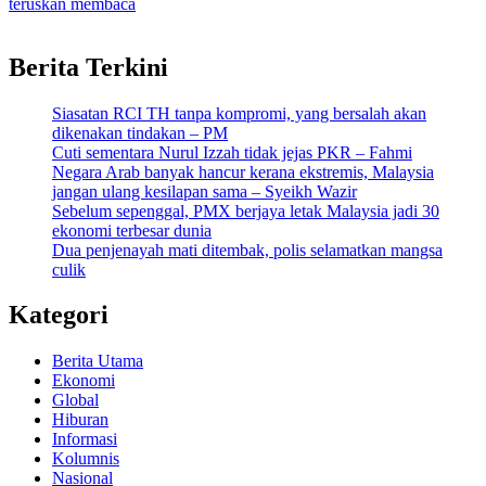
teruskan membaca
Berita Terkini
Siasatan RCI TH tanpa kompromi, yang bersalah akan
dikenakan tindakan – PM
Cuti sementara Nurul Izzah tidak jejas PKR – Fahmi
Negara Arab banyak hancur kerana ekstremis, Malaysia
jangan ulang kesilapan sama – Syeikh Wazir
Sebelum sepenggal, PMX berjaya letak Malaysia jadi 30
ekonomi terbesar dunia
Dua penjenayah mati ditembak, polis selamatkan mangsa
culik
Kategori
Berita Utama
Ekonomi
Global
Hiburan
Informasi
Kolumnis
Nasional