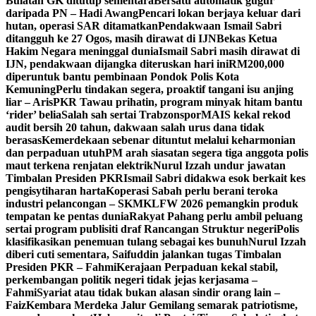
Bulatan GK ditutup sementara
Bersatu automatik gugur
daripada PN – Hadi Awang
Pencari lokan berjaya keluar dari
hutan, operasi SAR ditamatkan
Pendakwaan Ismail Sabri
ditangguh ke 27 Ogos, masih dirawat di IJN
Bekas Ketua
Hakim Negara meninggal dunia
Ismail Sabri masih dirawat di
IJN, pendakwaan dijangka diteruskan hari ini
RM200,000
diperuntuk bantu pembinaan Pondok Polis Kota
Kemuning
Perlu tindakan segera, proaktif tangani isu anjing
liar – Aris
PKR Tawau prihatin, program minyak hitam bantu
‘rider’ belia
Salah sah sertai Trabzonspor
MAIS kekal rekod
audit bersih 20 tahun, dakwaan salah urus dana tidak
berasas
Kemerdekaan sebenar dituntut melalui keharmonian
dan perpaduan utuh
PM arah siasatan segera tiga anggota polis
maut terkena renjatan elektrik
Nurul Izzah undur jawatan
Timbalan Presiden PKR
Ismail Sabri didakwa esok berkait kes
pengisytiharan harta
Koperasi Sabah perlu berani teroka
industri pelancongan – SKM
KLFW 2026 pemangkin produk
tempatan ke pentas dunia
Rakyat Pahang perlu ambil peluang
sertai program publisiti draf Rancangan Struktur negeri
Polis
klasifikasikan penemuan tulang sebagai kes bunuh
Nurul Izzah
diberi cuti sementara, Saifuddin jalankan tugas Timbalan
Presiden PKR – Fahmi
Kerajaan Perpaduan kekal stabil,
perkembangan politik negeri tidak jejas kerjasama –
Fahmi
Syariat atau tidak bukan alasan sindir orang lain –
Faiz
Kembara Merdeka Jalur Gemilang semarak patriotisme,