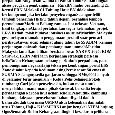
perpaduan rakyat
Hab wanita di Pantai Timur Sabah tingkat
akses program pembangunan – Rina
BN mahu bertanding 21
kerusi PRN Melaka
RCI Tabung Haji: BN tidak akan
berkompromi jika berlaku penyelewengan
Selangor teliti
tambah penerima HPIPT tahun depan, perhalusi tempoh
permohonan
Maritim Pahang rampas bot nelayan Vietnam,
hasil tangkapan
Akmal pertahankan tegur kelemahan projek
LRA Kedah, tolak budaya ‘business as usual’
Maritim Malaysia
gesa nelayan utamakan penggunaan peranti suar pencari
peribadi
Anwar ucap selamat ulang tahun ke-55 ABIM, kenang
perjuangan dakwah dan pembangunan ummah
Maritim
Malaysia tamatkan latihan berskala besar SAREX 2026
JKOM
Sarawak, IKBN Miri jalin kerjasama strategik perkasa
belia
Bulan Kebangsaan peluang perkukuh perpaduan, pacu
pembangunan negara
Hajiji tekan perkembangan positif ESS
Zone disalur kepada kedutaan asing
Perak sasar 50 emas di
SUKMA Selangor, sedia ganjaran sehingga RM6,000
Jenayah
di Selangor terus menurun – Ketua Polis Selangor
Pokok
tumbang: Cari jalan penyelesaian, bukan masa untuk
menyalahkan mana-mana pihak
Sarawak bersedia terajui
perdagangan karbon ikut acuan sendiri
Penduduk kampung
bimbang dakwaan penyebaran bahan disyaki dadah
baharu
Sudah tiba masa UMNO akui kelemahan dan salah
urus Tabung Haji – KJ
SeMURNI anjur bengkel STEM hujung
Ogos
Semarak Bulan Kebangsaan tingkat kesedaran pelihara