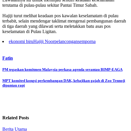
terutama di pulau-pulau sekitar Pantai Timur Sabah.
Hajiji turut melihat keadaan pos kawalan keselamatam di pulau
terbabit, selain mendengar taklimat mengenai pembangunan daerah
di tiga daerah yang dilawati serta meletakkan batu asas pos
keselamatan di Pulau Ligitan.
ekonomi biru
Hajiji Noor
pelancongan
semporna
Fatin
Post
PM tegaskan komitmen Malaysia perkasa agenda serantau BIMP-EAGA
navigation
MPT komited kongsi perkembangan DAK, kebajikan gajah di Zoo Tennoji
dipantau rapi
Related Posts
Berita Utama