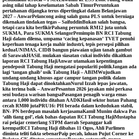
asing nilai tahap keselamatan Sabah Timur
Peruntukan
pertahanan dijangka terus dipertingkat dalam Belanjawan
2027 – Anwar
Pelancong asing salah guna PLS untuk berniaga
dikenakan tindakan tegas – Saifuddin
Bukan salah bangsa,
tetapi cara kita berfikir
Pahang peruntuk RM12 juta untuk
SUKMA, Para SUKMA Selangor
Pemimpin BN RCI Tabung
Haji dalam dilema, umpama ‘cacing kepanasan’
TVET penuhi
keperluan tenaga kerja mahir industri, tepis persepsi pilihan
kedua
UNIMAS, CIDB bangun piawaian ujian tanah gambut
di Sarawak
HASiL mulakan siasatan cukai individu dikaitkan
laporan RCI Tabung Haji
Anwar utamakan kepentingan
pendeposit Tabung Haji mengatasi populariti politik
Jangan ada
lagi ‘tangan ghaib’ usik Tabung Haji – ABIM
Wujudkan
undang-undang khusus agar campur tangan politik dalam
Tabung Haji dapat dinoktahkan
Nurul Izzah lepas jawatan,
kita terima baik – Anwar
Pesantun 2026 jayakan misi perkasa
seni budaya warisan bangsa
Pasangan penagih warga emas
antara 1,000 individu ditahan AADK
Hasil sektor hutan Pahang
cecah RM80 juta
PRU16: PH berada dalam kedudukan stabil,
BN- PN berdepan masalah kerjasama
Kamil Munim dakwa Pas
‘alih tiang gol’, elak bahas dapatan RCI Tabung Haji
Mustapha
rai pelajar cemerlang STPM daerah Sepanggar kali
keempat
RCI Tabung Haji dibahas 11 Ogos, Ahli Parlimen
diminta teliti fakta sebenar
Paip pecah, laluan Pujut Corner ke