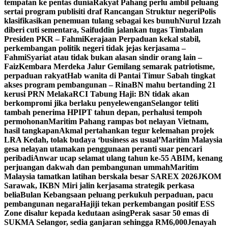
tempatan ke pentas dunia
Rakyat Pahang perlu ambil peluang
sertai program publisiti draf Rancangan Struktur negeri
Polis
klasifikasikan penemuan tulang sebagai kes bunuh
Nurul Izzah
diberi cuti sementara, Saifuddin jalankan tugas Timbalan
Presiden PKR – Fahmi
Kerajaan Perpaduan kekal stabil,
perkembangan politik negeri tidak jejas kerjasama –
Fahmi
Syariat atau tidak bukan alasan sindir orang lain –
Faiz
Kembara Merdeka Jalur Gemilang semarak patriotisme,
perpaduan rakyat
Hab wanita di Pantai Timur Sabah tingkat
akses program pembangunan – Rina
BN mahu bertanding 21
kerusi PRN Melaka
RCI Tabung Haji: BN tidak akan
berkompromi jika berlaku penyelewengan
Selangor teliti
tambah penerima HPIPT tahun depan, perhalusi tempoh
permohonan
Maritim Pahang rampas bot nelayan Vietnam,
hasil tangkapan
Akmal pertahankan tegur kelemahan projek
LRA Kedah, tolak budaya ‘business as usual’
Maritim Malaysia
gesa nelayan utamakan penggunaan peranti suar pencari
peribadi
Anwar ucap selamat ulang tahun ke-55 ABIM, kenang
perjuangan dakwah dan pembangunan ummah
Maritim
Malaysia tamatkan latihan berskala besar SAREX 2026
JKOM
Sarawak, IKBN Miri jalin kerjasama strategik perkasa
belia
Bulan Kebangsaan peluang perkukuh perpaduan, pacu
pembangunan negara
Hajiji tekan perkembangan positif ESS
Zone disalur kepada kedutaan asing
Perak sasar 50 emas di
SUKMA Selangor, sedia ganjaran sehingga RM6,000
Jenayah