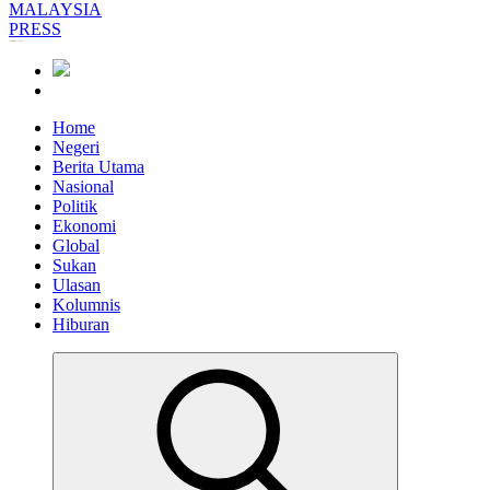
Informasi Berfakta Membuka Minda
Home
Negeri
Berita Utama
Nasional
Politik
Ekonomi
Global
Sukan
Ulasan
Kolumnis
Hiburan