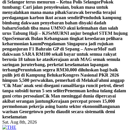
di Selangor terus menurun – Ketua Polis Selangor
Pokok
tumbang: Cari jalan penyelesaian, bukan masa untuk
menyalahkan mana-mana pihak
Sarawak bersedia terajui
perdagangan karbon ikut acuan sendiri
Penduduk kampung
bimbang dakwaan penyebaran bahan disyaki dadah
baharu
Sudah tiba masa UMNO akui kelemahan dan salah
urus Tabung Haji – KJ
SeMURNI anjur bengkel STEM hujung
Ogos
Semarak Bulan Kebangsaan tingkat kesedaran pelihara
keharmonian kaum
Pengalaman Singapura jadi rujukan
penganjuran F1 Bahrain GP di Sepang – Anwar
MoF nafi
dakwaan SARA RM100 sekali bayar untuk semua rakyat
berusia 18 tahun ke atas
Kerajaan arah MAG semak semula
saringan juruterbang, perketat keselamatan lapangan
terbang
Peruntukan segera RM30,000 diluluskan bagi baik
pulih jeti di Kampung Belukar
Kongres Nasional PKR 2026
himpun 5,500 perwakilan, pemerhati di Melaka
Fahmi anggap
‘Cik Man’ anak seni disegani ramai
Harga runcit petrol, diesel
tanpa subsidi turun 5 sen seliter
Penemuan kedua tulang dalam
guni cetus persoalan
Cik Man meninggal dunia dipercayai
akibat serangan jantung
Kerajaan percepat proses 15,000
permohonan pekerja asing bantu sektor ekonomi
Bangunan
warisan Georgetown perlu diaudit secara sistematik demi
keselamatan
Sat. Aug 8th, 2026