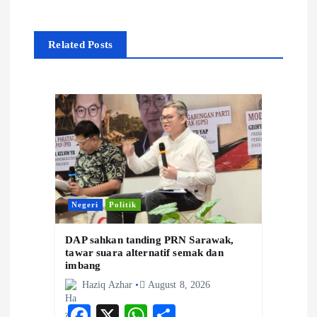
a
Related Posts
v
i
g
a
t
Negeri
Politik
i
DAP sahkan tanding PRN Sarawak,
tawar suara alternatif semak dan
o
imbang
Haziq Azhar
August 8, 2026
n
F
X
W
S