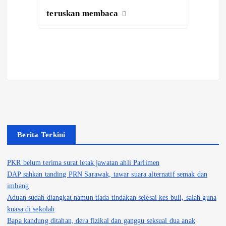
teruskan membaca
Berita Terkini
PKR belum terima surat letak jawatan ahli Parlimen
DAP sahkan tanding PRN Sarawak, tawar suara alternatif semak dan
imbang
Aduan sudah diangkat namun tiada tindakan selesai kes buli, salah guna
kuasa di sekolah
Bapa kandung ditahan, dera fizikal dan ganggu seksual dua anak