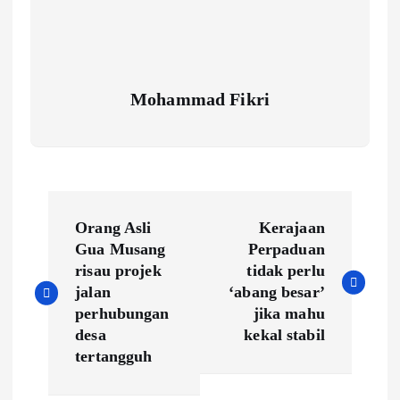
Mohammad Fikri
P
Orang Asli
Kerajaan
o
Gua Musang
Perpaduan
risau projek
tidak perlu
s
jalan
‘abang besar’
perhubungan
jika mahu
t
desa
kekal stabil
tertangguh
n