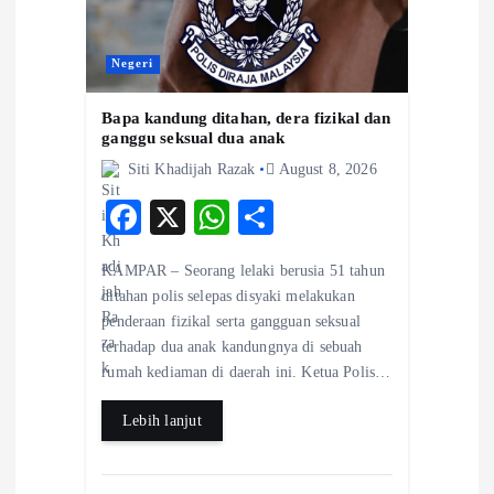
Negeri
Bapa kandung ditahan, dera fizikal dan
ganggu seksual dua anak
Siti Khadijah Razak
August 8, 2026
F
X
W
S
ac
ha
ha
KAMPAR – Seorang lelaki berusia 51 tahun
eb
ts
re
ditahan polis selepas disyaki melakukan
o
A
penderaan fizikal serta gangguan seksual
terhadap dua anak kandungnya di sebuah
o
p
rumah kediaman di daerah ini. Ketua Polis…
k
p
Lebih lanjut