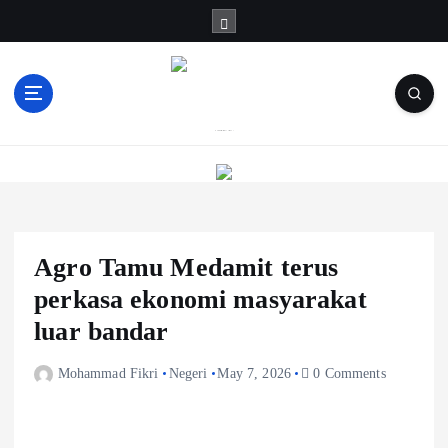
S
k
i
p
t
o
Informasi Berfakta Membuka Minda
c
o
n
t
e
Agro Tamu Medamit terus
n
t
perkasa ekonomi masyarakat
luar bandar
Mohammad Fikri
Negeri
May 7, 2026
0 Comments