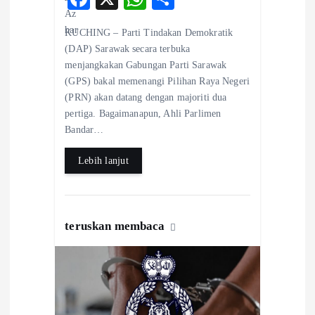
ac
ha
ha
KUCHING – Parti Tindakan Demokratik
eb
ts
re
(DAP) Sarawak secara terbuka
o
A
menjangkakan Gabungan Parti Sarawak
(GPS) bakal memenangi Pilihan Raya Negeri
o
p
(PRN) akan datang dengan majoriti dua
k
p
pertiga. Bagaimanapun, Ahli Parlimen
Bandar…
Lebih lanjut
teruskan membaca