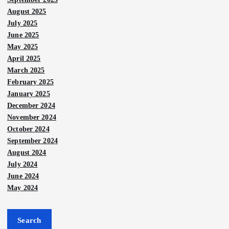
August 2025
July 2025
June 2025
May 2025
April 2025
March 2025
February 2025
January 2025
December 2024
November 2024
October 2024
September 2024
August 2024
July 2024
Berit
a
Berit
June 2024
Utam
a
a
Utam
a
May 2024
Nege
ri
Kera
Nege
Law
ri
jaan
Search
atan