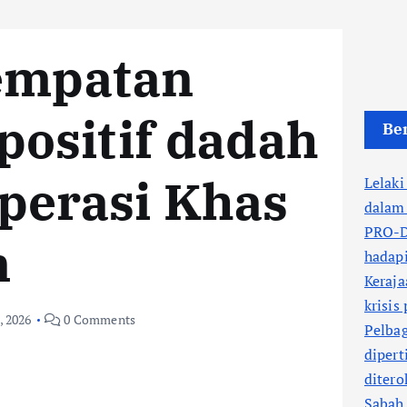
tempatan
positif dadah
Ber
perasi Khas
Lelaki
dalam 
PRO-DR
n
hadapi
Keraja
krisis
, 2026
0 Comments
Pelbag
dipert
ditero
Sabah 