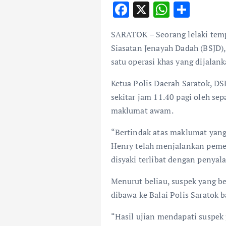
F
X
W
S
ac
h
h
SARATOK – Seorang lelaki temp
e
at
ar
Siasatan Jenayah Dadah (BSJD),
b
s
e
satu operasi khas yang dijalan
o
A
Ketua Polis Daerah Saratok, D
o
p
sekitar jam 11.40 pagi oleh se
k
p
maklumat awam.
“Bertindak atas maklumat yang 
Henry telah menjalankan pemer
disyaki terlibat dengan penya
Menurut beliau, suspek yang b
dibawa ke Balai Polis Saratok b
“Hasil ujian mendapati suspek