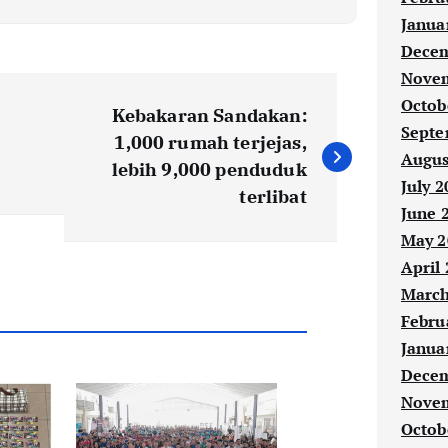
Janua
Decem
Novem
Octob
Kebakaran Sandakan:
Septe
1,000 rumah terjejas,
Augus
lebih 9,000 penduduk
July 2
terlibat
June 
May 2
April
March
Febru
Janua
Decem
Novem
Octob