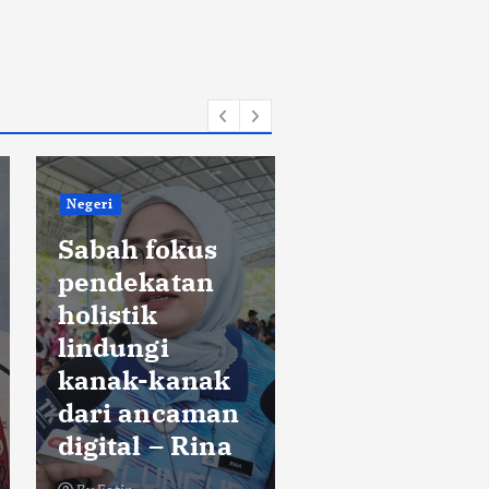
Negeri
Negeri
Sabah fokus
pendekatan
Limbang per
holistik
perkasa
lindungi
promosi
kanak-kanak
pelancongan
dari ancaman
manfaat aks
digital – Rina
SSLR