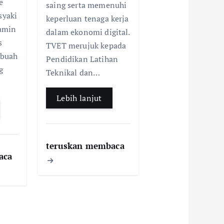
p
e
saing serta memenuhi
syaki
keperluan tenaga kerja
amin
dalam ekonomi digital.
s
TVET merujuk kepada
ebuah
Pendidikan Latihan
g
Teknikal dan…
Lebih lanjut
teruskan membaca
aca