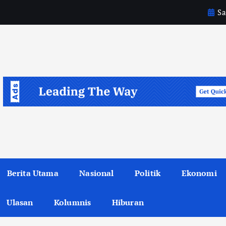
Sa
6
S
Berita Utama
Nasional
Politik
Ekonomi
Ulasan
Kolumnis
Hiburan