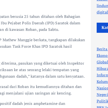
lindu
digita
atan berusia 25 tahun ditahan oleh Bahagian
 Ibu Pejabat Polis Daerah (IPD) Saratok dalam
Ka
kan di kawasan Roban, pada Sabtu.
SP Mathew Manggie berkata, tangkapan dilakukan
pasukan Task Force Khas IPD Saratok hasil
Berit
Ekono
Globa
diterima, pasukan yang diketuai oleh Inspektor
Hibur
iksaan ke atas seorang lelaki tempatan yang
Infor
lahgunaan dadah,” katanya dalam satu kenyataan.
Kolum
erasal dari Roban itu kemudiannya ditahan dan
Nasio
agi menjalani ujian saringan air kencing.
Neger
Politi
 positif dadah jenis amphetamine dan
PRN J