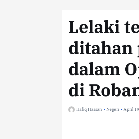
Lelaki 
ditahan 
dalam O
di Roba
Hafiq Hassan
Negeri
April 19