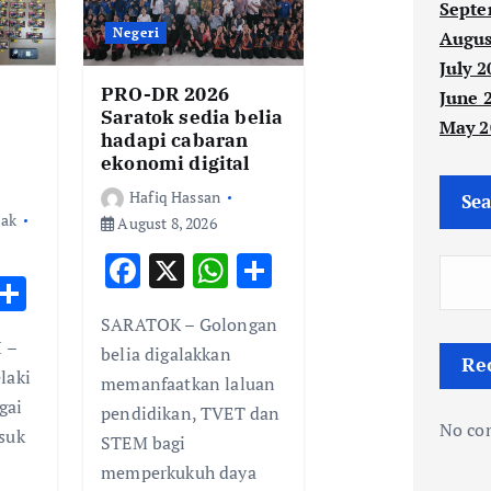
Septe
Negeri
Augus
July 2
PRO-DR 2026
June 
Saratok sedia belia
May 2
hadapi cabaran
ekonomi digital
Hafiq Hassan
Sea
zak
August 8, 2026
F
X
W
S
W
S
ac
h
h
h
h
SARATOK – Golongan
e
at
ar
 –
t
ar
belia digalakkan
Re
b
s
e
laki
memanfaatkan laluan
e
o
A
gai
pendidikan, TVET dan
A
No co
o
p
suk
STEM bagi
p
k
p
memperkukuh daya