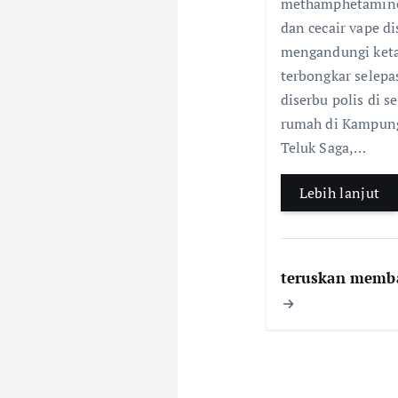
k
methamphetamin
dan cecair vape di
mengandungi ket
terbongkar selepa
diserbu polis di s
rumah di Kampun
Teluk Saga,…
Lebih lanjut
teruskan memb