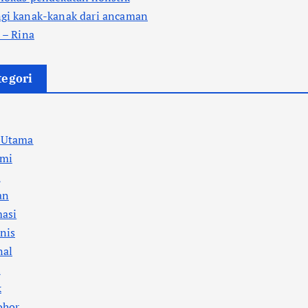
ngi kanak-kanak dari ancaman
l – Rina
tegori
a Utama
mi
l
an
masi
nis
nal
i
k
ohor