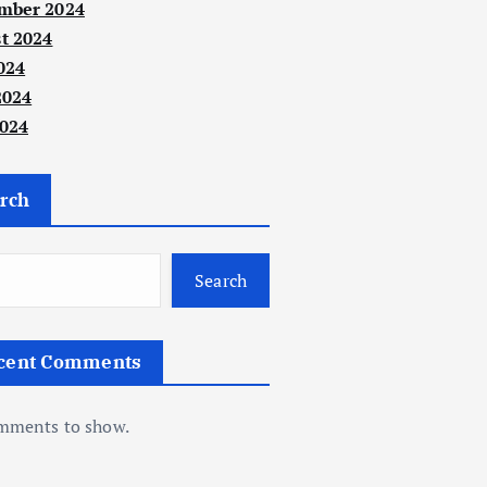
mber 2024
t 2024
024
2024
024
rch
Search
cent Comments
mments to show.