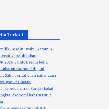
ita Terkini
 miliki heroin, syabu, ketamin
cecair vape, di tahan
 2026 Saratok sedia belia
 cabaran ekonomi digital
an Sabah kenal pasti pakar atasi
 petugas kesihatan
ai kemudahan di Sarikei bakal
ingkat, ekonomi baharu turut
ka
fokus pendekatan holistik