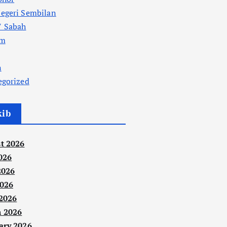
egeri Sembilan
 Sabah
am
n
egorized
kib
t 2026
026
2026
026
 2026
 2026
ary 2026