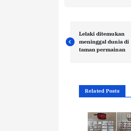
P
Lelaki ditemukan
o
meninggal dunia di
taman permainan
s
t
n
Related Posts
a
v