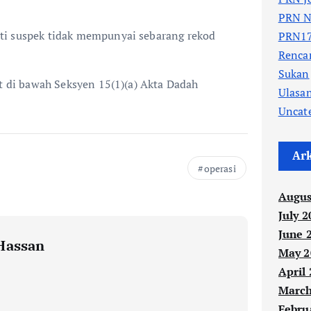
PRN N
ti suspek tidak mempunyai sebarang rekod
PRN17
Renc
Sukan
at di bawah Seksyen 15(1)(a) Akta Dadah
Ulasa
Uncat
Ar
operasi
Augus
July 2
June 
Hassan
May 2
April
March
Febru