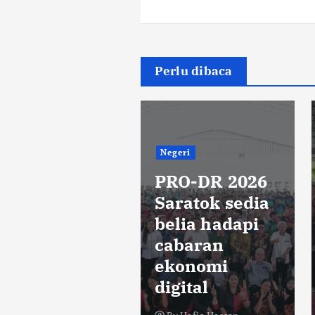
Perlu dibaca
Negeri
geri
PRO-DR 2026
laki miliki
Saratok sedia
eroin, syabu,
belia hadapi
etamin
cabaran
alam cecair
ekonomi
ape, di tahan
digital