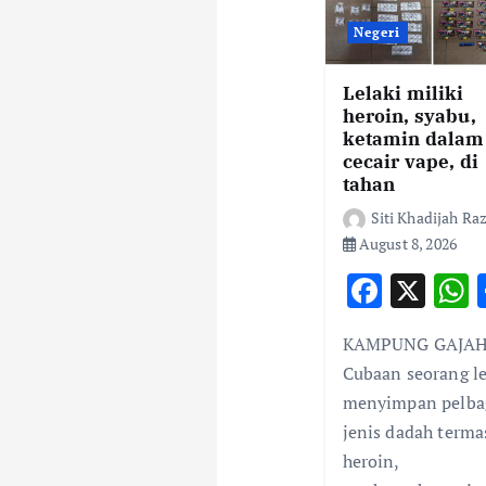
i
Negeri
g
Lelaki miliki
heroin, syabu,
ketamin dalam
a
cecair vape, di
tahan
t
Siti Khadijah Ra
August 8, 2026
i
F
X
ac
o
KAMPUNG GAJAH
e
a
Cubaan seorang le
b
s
n
menyimpan pelba
o
jenis dadah terma
o
heroin,