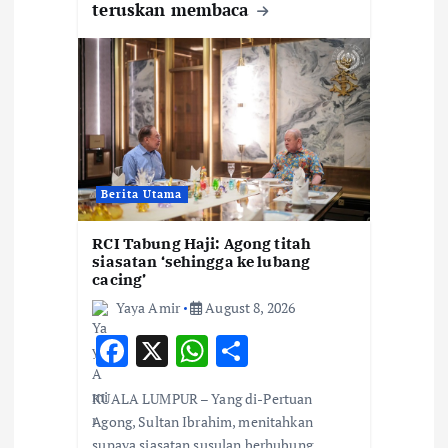
teruskan membaca
Berita Utama
RCI Tabung Haji: Agong titah
siasatan ‘sehingga ke lubang
cacing’
Yaya Amir
August 8, 2026
F
X
W
S
ac
h
h
KUALA LUMPUR – Yang di-Pertuan
e
at
ar
Agong, Sultan Ibrahim, menitahkan
b
s
e
supaya siasatan susulan berhubung