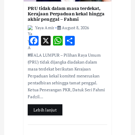
o
PRU tidak dalam masa terdekat,
Kerajaan Perpaduan kekal hingga
n
akhir penggal – Fahmi
Yaya Amir
August 8, 2026
F
X
W
S
ac
h
h
KUALA LUMPUR – Pilihan Raya Umum
e
at
ar
(PRU) tidak dijangka diadakan dalam
b
s
e
masa terdekat berikutan Kerajaan
Perpaduan kekal komited meneruskan
o
A
pentadbiran sehingga tamat penggal.
o
p
Ketua Penerangan PKR, Datuk Seri Fahmi
k
p
Fadzil…
Lebih lanjut