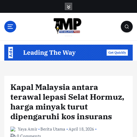
S
k
i
p
t
o
Informasi Berfakta Membuka Minda
c
o
n
t
e
n
Kapal Malaysia antara
t
terawal lepasi Selat Hormuz,
harga minyak turut
dipengaruhi kos insurans
Yaya Amir
Berita Utama
April 18, 2026
0 Comments