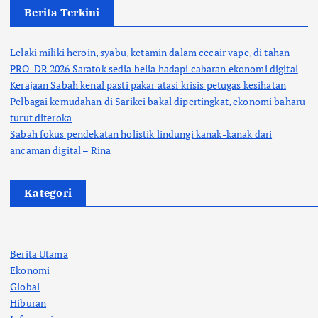
Berita Terkini
Lelaki miliki heroin, syabu, ketamin dalam cecair vape, di tahan
PRO-DR 2026 Saratok sedia belia hadapi cabaran ekonomi digital
Kerajaan Sabah kenal pasti pakar atasi krisis petugas kesihatan
Pelbagai kemudahan di Sarikei bakal dipertingkat, ekonomi baharu
turut diteroka
Sabah fokus pendekatan holistik lindungi kanak-kanak dari
ancaman digital – Rina
Kategori
Berita Utama
Ekonomi
Global
Hiburan