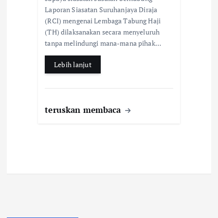
Laporan Siasatan Suruhanjaya Diraja
o
A
(RCI) mengenai Lembaga Tabung Haji
o
p
(TH) dilaksanakan secara menyeluruh
k
p
tanpa melindungi mana-mana pihak…
Lebih lanjut
teruskan membaca