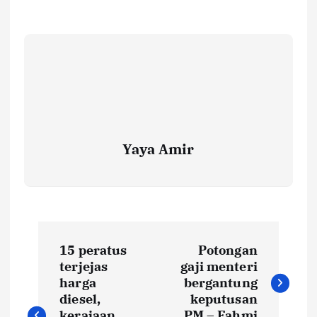
Yaya Amir
P
15 peratus
Potongan
o
terjejas
gaji menteri
harga
bergantung
s
diesel,
keputusan
kerajaan
PM – Fahmi