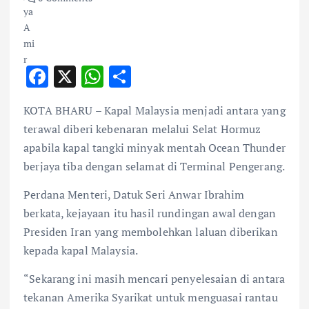
F
X
W
S
ac
h
h
KOTA BHARU – Kapal Malaysia menjadi antara yang
e
at
ar
terawal diberi kebenaran melalui Selat Hormuz
b
s
e
apabila kapal tangki minyak mentah Ocean Thunder
o
A
berjaya tiba dengan selamat di Terminal Pengerang.
o
p
Perdana Menteri, Datuk Seri Anwar Ibrahim
k
p
berkata, kejayaan itu hasil rundingan awal dengan
Presiden Iran yang membolehkan laluan diberikan
kepada kapal Malaysia.
“Sekarang ini masih mencari penyelesaian di antara
tekanan Amerika Syarikat untuk menguasai rantau