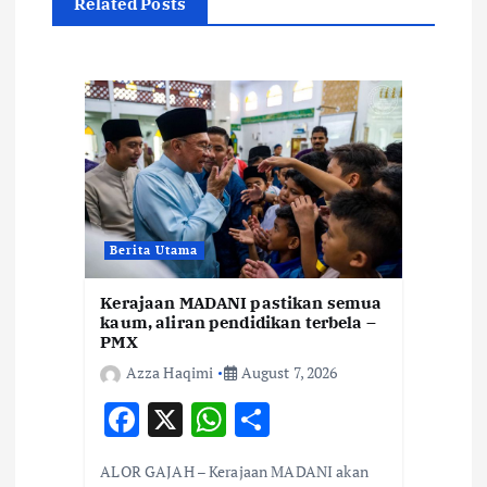
Related Posts
v
i
g
a
t
Berita Utama
i
Kerajaan MADANI pastikan semua
kaum, aliran pendidikan terbela –
o
PMX
Azza Haqimi
August 7, 2026
n
F
X
W
S
ac
h
h
ALOR GAJAH – Kerajaan MADANI akan