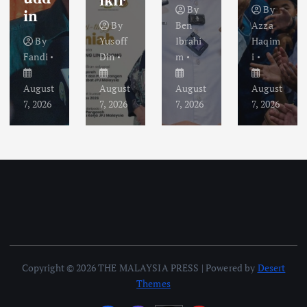
By
By
in
By
Ben
Azza
By
Yusoff
Ibrahi
Haqim
Fandi
Din
m
i
August
August
August
August
7, 2026
7, 2026
7, 2026
7, 2026
Copyright © 2026 THE MALAYSIA PRESS | Powered by
Desert
Themes