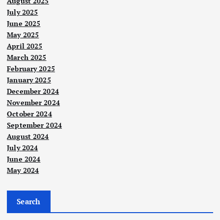
August 2025
July 2025
June 2025
May 2025
April 2025
March 2025
February 2025
January 2025
Berit
a
December 2024
Utam
a
November 2024
Nege
October 2024
ri
September 2024
Berit
Pela
a
August 2024
Utam
nco
a
July 2024
ng
Ker
June 2024
asin
May 2024
ajaa
Suka
g
n
n
sala
Pah
MA
Search
h
ang
DA