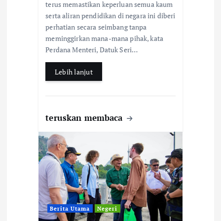
e
at
ar
terus memastikan keperluan semua kaum
b
s
e
serta aliran pendidikan di negara ini diberi
perhatian secara seimbang tanpa
o
A
meminggirkan mana-mana pihak, kata
o
p
Perdana Menteri, Datuk Seri…
k
p
Lebih lanjut
teruskan membaca
Berita Utama
Negeri