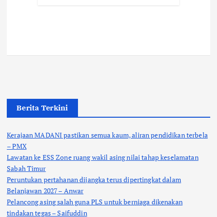
Berita Terkini
Kerajaan MADANI pastikan semua kaum, aliran pendidikan terbela
– PMX
Lawatan ke ESS Zone ruang wakil asing nilai tahap keselamatan
Sabah Timur
Peruntukan pertahanan dijangka terus dipertingkat dalam
Belanjawan 2027 – Anwar
Pelancong asing salah guna PLS untuk berniaga dikenakan
tindakan tegas – Saifuddin