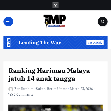
S
k
i
p
t
o
Informasi Berfakta Membuka Minda
c
o
n
t
e
n
Ranking Harimau Malaya
t
jatuh 14 anak tangga
Ben Ibrahim
Sukan
,
Berita Utama
March 23, 2026
0 Comments