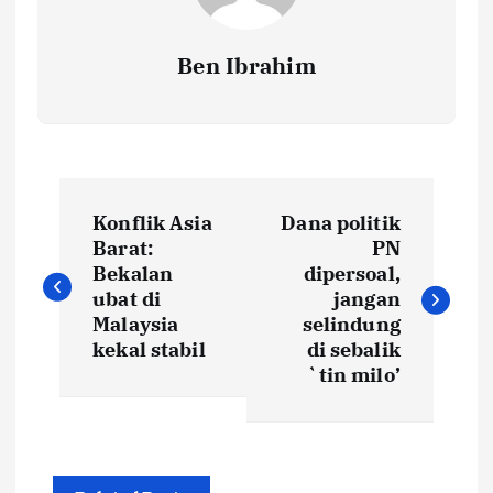
Ben Ibrahim
P
Konflik Asia
Dana politik
o
Barat:
PN
Bekalan
dipersoal,
s
ubat di
jangan
Malaysia
selindung
t
kekal stabil
di sebalik
`tin milo’
n
a