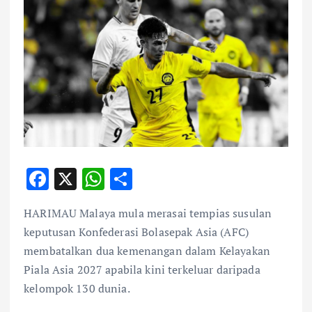
F
X
W
S
ac
h
h
HARIMAU Malaya mula merasai tempias susulan
e
at
ar
keputusan Konfederasi Bolasepak Asia (AFC)
b
s
e
membatalkan dua kemenangan dalam Kelayakan
o
A
Piala Asia 2027 apabila kini terkeluar daripada
o
p
kelompok 130 dunia.