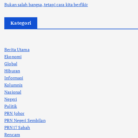
Bukan salah bangsa, tetapi cara kita berfikir
Kategori
Berita Utama
Ekonomi
Global
Hiburan
Informasi
Kolumnis
Nasional
Negeri
Politik
PRN Johor
PRN Negeri Sembilan
PRN17 Sabah
Rencam