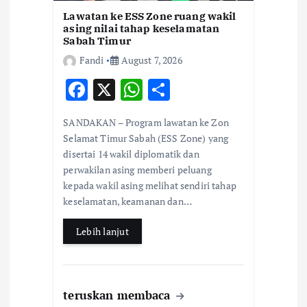
Lawatan ke ESS Zone ruang wakil
asing nilai tahap keselamatan
Sabah Timur
Fandi
August 7, 2026
F
X
W
S
ac
h
h
SANDAKAN – Program lawatan ke Zon
e
at
ar
Selamat Timur Sabah (ESS Zone) yang
b
s
e
disertai 14 wakil diplomatik dan
perwakilan asing memberi peluang
o
A
kepada wakil asing melihat sendiri tahap
o
p
keselamatan, keamanan dan…
k
p
Lebih lanjut
teruskan membaca