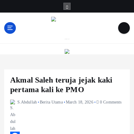
S
k
i
p
t
o
Informasi Berfakta Membuka Minda
c
o
n
t
e
Akmal Saleh teruja jejak kaki
n
t
pertama kali ke PMO
S.Abdullah
Berita Utama
March 18, 2026
0 Comments