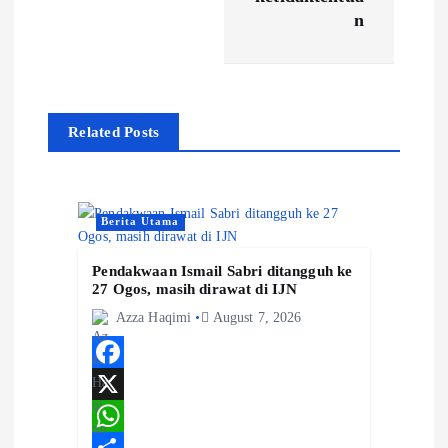
n
n
a
v
Related Posts
i
g
Berita Utama
a
Pendakwaan Ismail Sabri ditangguh ke
27 Ogos, masih dirawat di IJN
t
Azza Haqimi
August 7, 2026
i
F
o
a
X
c
W