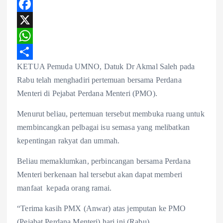
F
a
X
c
W
KETUA Pemuda UMNO, Datuk Dr Akmal Saleh pada
e
h
S
Rabu telah menghadiri pertemuan bersama Perdana
b
a
h
Menteri di Pejabat Perdana Menteri (PMO).
o
t
a
Menurut beliau, pertemuan tersebut membuka ruang untuk
o
s
r
membincangkan pelbagai isu semasa yang melibatkan
k
A
e
kepentingan rakyat dan ummah.
p
Beliau memaklumkan, perbincangan bersama Perdana
p
Menteri berkenaan hal tersebut akan dapat memberi
manfaat kepada orang ramai.
“Terima kasih PMX (Anwar) atas jemputan ke PMO
(Pejabat Perdana Menteri) hari ini (Rabu).