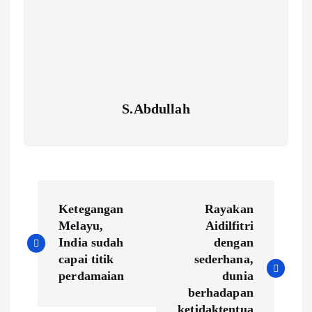
S.Abdullah
P
Ketegangan
Rayakan
o
Melayu,
Aidilfitri
India sudah
dengan
s
capai titik
sederhana,
perdamaian
dunia
t
berhadapan
ketidaktentua