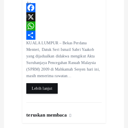
F
a
X
c
W
KUALA LUMPUR – Bekas Perdana
e
h
S
Menteri, Datuk Seri Ismail Sabri Yaakob
b
a
h
yang dijadualkan didakwa mengikut Akta
o
t
a
Suruhanjaya Pencegahan Rasuah Malaysia
(SPRM) 2009 di Mahkamah Sesyen hari ini,
o
s
r
masih menerima rawatan…
k
A
e
Lebih lanjut
p
p
teruskan membaca