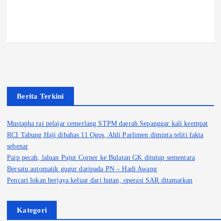
Berita Terkini
Mustapha rai pelajar cemerlang STPM daerah Sepanggar kali keempat
RCI Tabung Haji dibahas 11 Ogos, Ahli Parlimen diminta teliti fakta
sebenar
Paip pecah, laluan Pujut Corner ke Bulatan GK ditutup sementara
Bersatu automatik gugur daripada PN – Hadi Awang
Pencari lokan berjaya keluar dari hutan, operasi SAR ditamatkan
Kategori