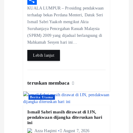
n
KUALA LUMPUR – Prosiding pendakwaan
e
h
S
terhadap bekas Perdana Menteri, Datuk Seri
b
a
h
Ismail Sabri Yaakob mengikut Akta
o
t
a
Suruhanjaya Pencegahan Rasuah Malaysia
(SPRM) 2009 yang dijadual berlangsung di
o
s
r
Mahkamah Sesyen hari ini…
k
A
e
Lebih lanjut
p
p
teruskan membaca
Berita Utama
Ismail Sabri masih dirawat di IJN,
pendakwaan dijangka diteruskan hari
ini
Azza Haqimi
August 7, 2026