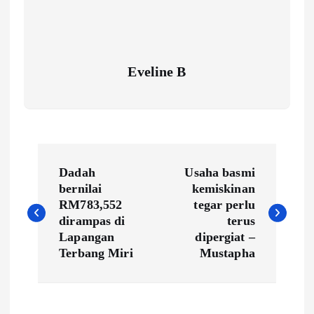
Eveline B
P
Dadah
Usaha basmi
o
bernilai
kemiskinan
RM783,552
tegar perlu
s
dirampas di
terus
Lapangan
dipergiat –
Terbang Miri
Mustapha
t
n