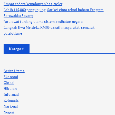
Empat cedera kemalangan bas, treler
Lebih 115,000 pengunjung, Sarikei cipta rekod baharu Program
Sarawakku Sayang
Jururawat tunjang utama sistem kesihatan negara
Langkah Jiwa Merdeka KMJG dekati masyarakat, semarak
patriotisme
Kategori
Berita Utama
Ekonomi
Global
Hiburan
Informasi
Kolumnis
Nasional
Negeri