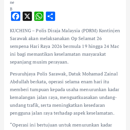
F
X
W
S
ac
h
h
KUCHING – Polis Diraja Malaysia (PDRM) Kontinjen
e
at
ar
Sarawak akan melaksanakan Op Selamat 26
b
s
e
sempena Hari Raya 2026 bermula 19 hingga 24 Mac
o
A
ini bagi memastikan keselamatan masyarakat
o
p
sepanjang musim perayaan.
k
p
Pesuruhjaya Polis Sarawak, Datuk Mohamad Zainal
Abdullah berkata, operasi selama enam hari itu
memberi tumpuan kepada usaha menurunkan kadar
kemalangan jalan raya, menguatkuasakan undang-
undang trafik, serta meningkatkan kesedaran
pengguna jalan raya terhadap aspek keselamatan.
“Operasi ini bertujuan untuk menurunkan kadar