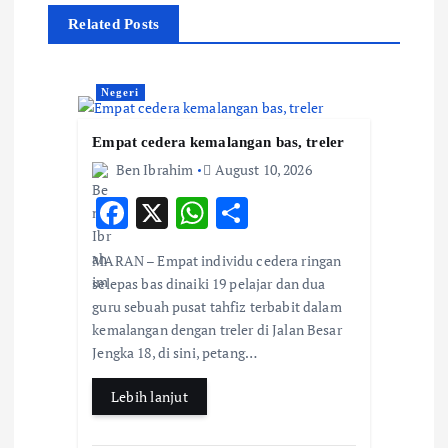
a
Related Posts
v
Negeri
i
Empat cedera kemalangan bas, treler
g
Ben Ibrahim
August 10, 2026
F
X
W
S
a
ac
h
h
t
MARAN – Empat individu cedera ringan
e
at
ar
selepas bas dinaiki 19 pelajar dan dua
b
s
e
i
guru sebuah pusat tahfiz terbabit dalam
kemalangan dengan treler di Jalan Besar
o
A
Jengka 18, di sini, petang…
o
o
p
k
p
Lebih lanjut
n