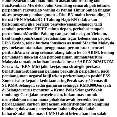
Fahmi
Syariat atau tidak bukan alasan sindir orang lain –
Faiz
Kembara Merdeka Jalur Gemilang semarak patriotisme,
perpaduan rakyat
Hab wanita di Pantai Timur Sabah tingkat
akses program pembangunan – Rina
BN mahu bertanding 21
kerusi PRN Melaka
RCI Tabung Haji: BN tidak akan
berkompromi jika berlaku penyelewengan
Selangor teliti
tambah penerima HPIPT tahun depan, perhalusi tempoh
permohonan
Maritim Pahang rampas bot nelayan Vietnam,
hasil tangkapan
Akmal pertahankan tegur kelemahan projek
LRA Kedah, tolak budaya ‘business as usual’
Maritim Malaysia
gesa nelayan utamakan penggunaan peranti suar pencari
peribadi
Anwar ucap selamat ulang tahun ke-55 ABIM, kenang
perjuangan dakwah dan pembangunan ummah
Maritim
Malaysia tamatkan latihan berskala besar SAREX 2026
JKOM
Sarawak, IKBN Miri jalin kerjasama strategik perkasa
belia
Bulan Kebangsaan peluang perkukuh perpaduan, pacu
pembangunan negara
Hajiji tekan perkembangan positif ESS
Zone disalur kepada kedutaan asing
Perak sasar 50 emas di
SUKMA Selangor, sedia ganjaran sehingga RM6,000
Jenayah
di Selangor terus menurun – Ketua Polis Selangor
Pokok
tumbang: Cari jalan penyelesaian, bukan masa untuk
menyalahkan mana-mana pihak
Sarawak bersedia terajui
perdagangan karbon ikut acuan sendiri
Penduduk kampung
bimbang dakwaan penyebaran bahan disyaki dadah
baharu
Sudah tiba masa UMNO akui kelemahan dan salah