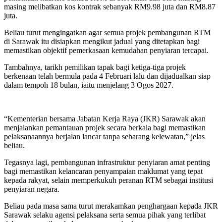
masing melibatkan kos kontrak sebanyak RM9.98 juta dan RM8.87
juta.
Beliau turut mengingatkan agar semua projek pembangunan RTM
di Sarawak itu disiapkan mengikut jadual yang ditetapkan bagi
memastikan objektif pemerkasaan kemudahan penyiaran tercapai.
Tambahnya, tarikh pemilikan tapak bagi ketiga-tiga projek
berkenaan telah bermula pada 4 Februari lalu dan dijadualkan siap
dalam tempoh 18 bulan, iaitu menjelang 3 Ogos 2027.
“Kementerian bersama Jabatan Kerja Raya (JKR) Sarawak akan
menjalankan pemantauan projek secara berkala bagi memastikan
pelaksanaannya berjalan lancar tanpa sebarang kelewatan,” jelas
beliau.
Tegasnya lagi, pembangunan infrastruktur penyiaran amat penting
bagi memastikan kelancaran penyampaian maklumat yang tepat
kepada rakyat, selain memperkukuh peranan RTM sebagai institusi
penyiaran negara.
Beliau pada masa sama turut merakamkan penghargaan kepada JKR
Sarawak selaku agensi pelaksana serta semua pihak yang terlibat