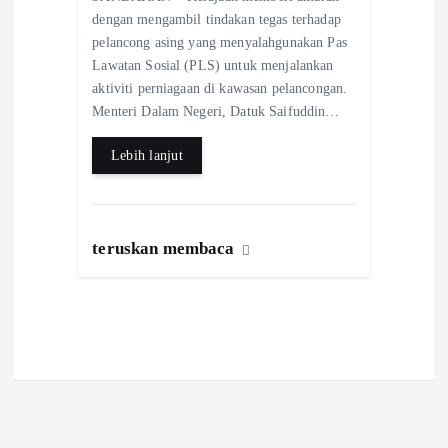
eb
ts
re
dengan mengambil tindakan tegas terhadap
o
A
pelancong asing yang menyalahgunakan Pas
Lawatan Sosial (PLS) untuk menjalankan
o
p
aktiviti perniagaan di kawasan pelancongan.
k
p
Menteri Dalam Negeri, Datuk Saifuddin…
Lebih lanjut
teruskan membaca