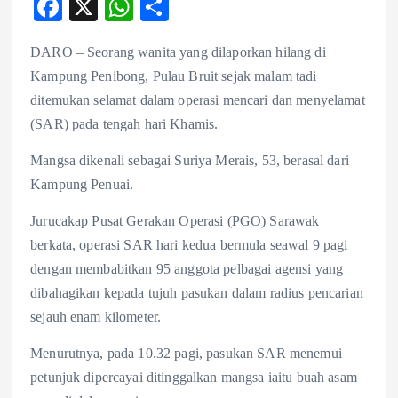
F
X
W
S
ac
ha
ha
DARO – Seorang wanita yang dilaporkan hilang di
eb
ts
re
Kampung Penibong, Pulau Bruit sejak malam tadi
o
A
ditemukan selamat dalam operasi mencari dan menyelamat
o
p
(SAR) pada tengah hari Khamis.
k
p
Mangsa dikenali sebagai Suriya Merais, 53, berasal dari
Kampung Penuai.
Jurucakap Pusat Gerakan Operasi (PGO) Sarawak
berkata, operasi SAR hari kedua bermula seawal 9 pagi
dengan membabitkan 95 anggota pelbagai agensi yang
dibahagikan kepada tujuh pasukan dalam radius pencarian
sejauh enam kilometer.
Menurutnya, pada 10.32 pagi, pasukan SAR menemui
petunjuk dipercayai ditinggalkan mangsa iaitu buah asam