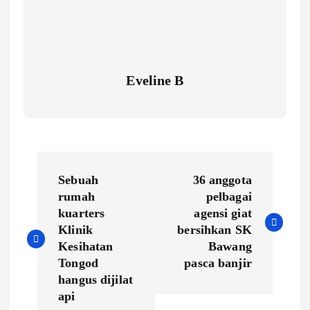
Eveline B
P
Sebuah
36 anggota
o
rumah
pelbagai
kuarters
agensi giat
s
Klinik
bersihkan SK
Kesihatan
Bawang
t
Tongod
pasca banjir
hangus dijilat
n
api