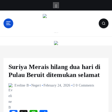
S
k
i
p
t
o
Informasi Berfakta Membuka Minda
c
o
n
t
e
Suriya Merais hilang dua hari di
n
t
Pulau Beruit ditemukan selamat
Eveline B
Negeri
February 24, 2026
0 Comments