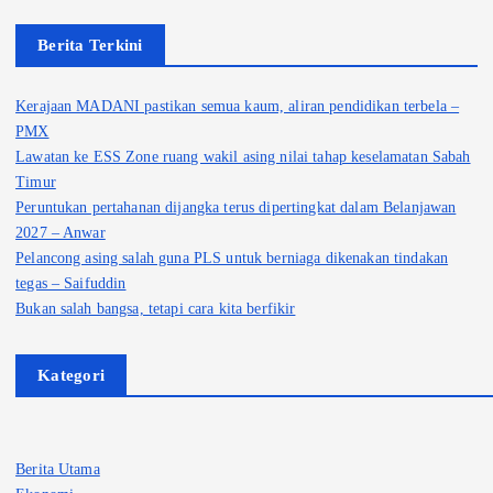
Berita Terkini
Kerajaan MADANI pastikan semua kaum, aliran pendidikan terbela –
PMX
Lawatan ke ESS Zone ruang wakil asing nilai tahap keselamatan Sabah
Timur
Peruntukan pertahanan dijangka terus dipertingkat dalam Belanjawan
2027 – Anwar
Pelancong asing salah guna PLS untuk berniaga dikenakan tindakan
tegas – Saifuddin
Bukan salah bangsa, tetapi cara kita berfikir
Kategori
Berita Utama