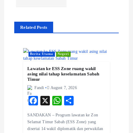
a
v
Related Posts
i
g
Berita Utama
Negeri
a
Lawatan ke ESS Zone ruang wakil
asing nilai tahap keselamatan Sabah
Timur
t
Fandi
August 7, 2026
i
F
X
W
S
ac
ha
ha
o
SANDAKAN – Program lawatan ke Zon
eb
ts
re
Selamat Timur Sabah (ESS Zone) yang
n
o
A
disertai 14 wakil diplomatik dan perwakilan