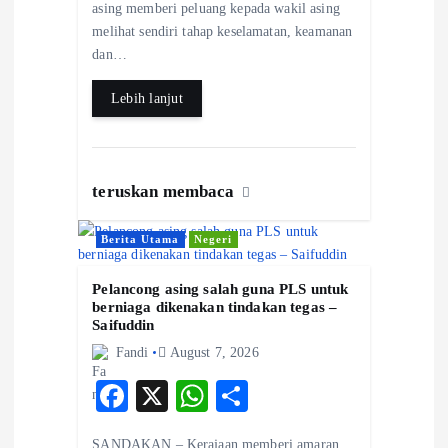
asing memberi peluang kepada wakil asing
o
p
melihat sendiri tahap keselamatan, keamanan
k
p
dan…
Lebih lanjut
teruskan membaca
Berita Utama
Negeri
Pelancong asing salah guna PLS untuk
berniaga dikenakan tindakan tegas –
Saifuddin
Fandi
August 7, 2026
F
X
W
S
ac
ha
ha
SANDAKAN – Kerajaan memberi amaran