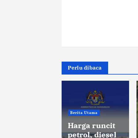
Perlu dibaca
Berita Utama
iburan
Harga runcit
ahmi anggap
petrol, diesel