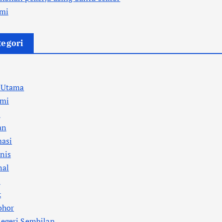
mi
tegori
a Utama
mi
l
an
masi
nis
nal
i
k
ohor
egeri Sembilan