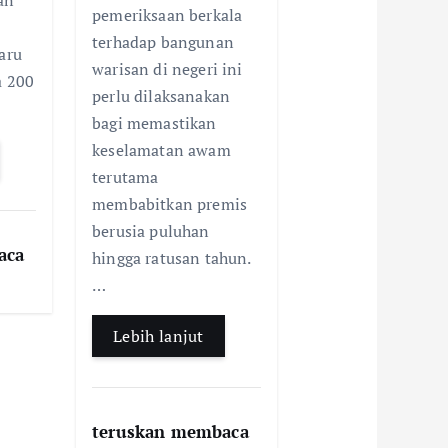
an
o
A
pemeriksaan berkala
o
p
terhadap bangunan
aru
k
p
warisan di negeri ini
a 200
perlu dilaksanakan
bagi memastikan
keselamatan awam
terutama
membabitkan premis
berusia puluhan
aca
hingga ratusan tahun.
…
Lebih lanjut
teruskan membaca