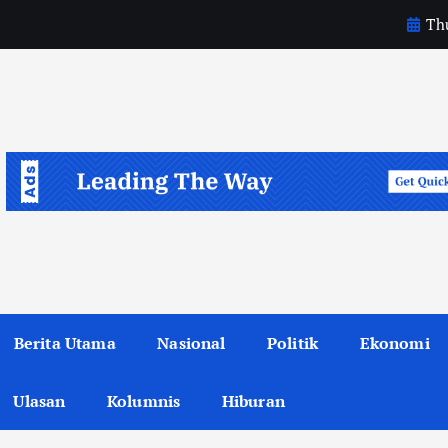
Thu
Berita Utama
Nasional
Politik
Ekonomi
Ulasan
Kolumnis
Hiburan