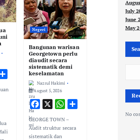
Augus
July 2
June 
May 2
ua
Negeri
uni
n
Bangunan warisan
Sea
Georgetown perlu
diaudit secara
sistematik demi
W
S
keselamatan
h
h
Nazrul Hakimi
uan
August 5, 2026
t
ar
Re
F
X
W
S
e
ac
h
h
A
No co
GEORGE TOWN –
e
at
ar
p
dua
Audit struktur secara
b
s
e
p
Mali
sistematik dan