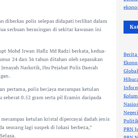
ekono
diberkas polis selepas didapati terlibat dalam
Ka
a serbuan berasingan di sekitar kawasan ini
upt Mohd Irwan Hafiz Md Radzi berkata, kedua-
Berit
umur 24 dan 36 tahun ditahan oleh sepasukan
Ekono
 Jenayah Narkotik, Ibu Pejabat Polis Daerah
Globa
ngan.
Hibur
Infor
an pertama, polis berjaya merampas ketulan
Kolum
bu seberat 0.52 gram serta pil Eramin daripada
Nasio
Neger
merampas ketulan kristal dipercayai dadah jenis
Politi
a seorang lagi suspek di lokasi berbeza,”
PRN J
Selasa.
PRN N