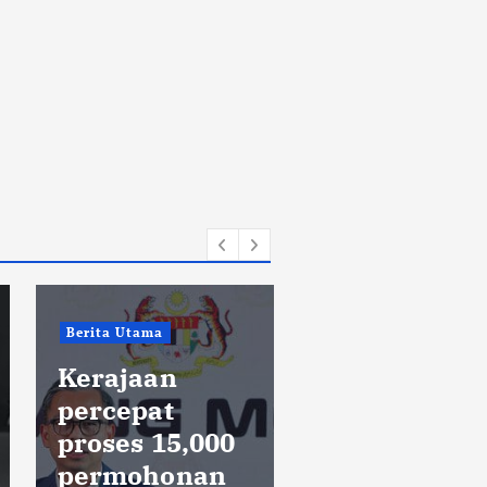
Negeri
Berita Utama
Bangunan
Kerajaan
warisan
percepat
Georgetown
proses 15,000
perlu diaudi
permohonan
secara