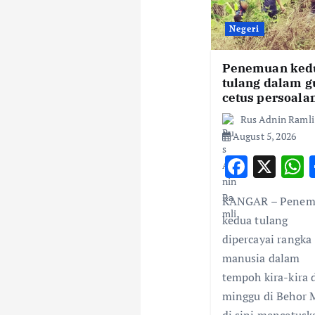
i
Negeri
g
Penemuan ked
tulang dalam g
cetus persoala
a
Rus Adnin Ramli
August 5, 2026
t
F
X
ac
i
KANGAR – Penem
e
a
kedua tulang
o
b
s
dipercayai rangka
o
manusia dalam
n
o
tempoh kira-kira 
k
minggu di Behor 