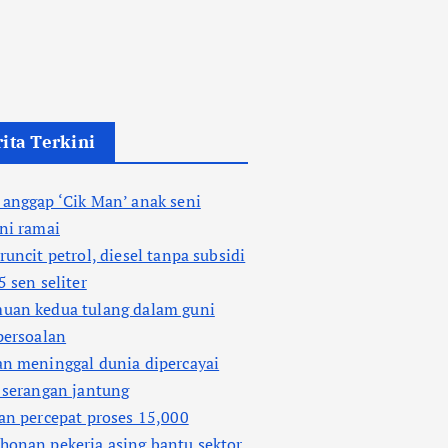
ita Terkini
anggap ‘Cik Man’ anak seni
ni ramai
runcit petrol, diesel tanpa subsidi
5 sen seliter
uan kedua tulang dalam guni
persoalan
n meninggal dunia dipercayai
 serangan jantung
an percepat proses 15,000
onan pekerja asing bantu sektor