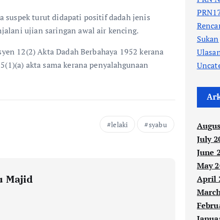
PRN17
suspek turut didapati positif dadah jenis
Renc
lani ujian saringan awal air kencing.
Sukan
ksyen 12(2) Akta Dadah Berbahaya 1952 kerana
Ulasa
15(1)(a) akta sama kerana penyalahgunaan
Uncat
Ar
lelaki
syabu
Augus
July 2
June 
May 2
 Majid
April
March
Febru
Janua