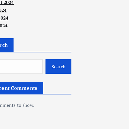
t 2024
024
2024
024
rch
Search
cent Comments
mments to show.