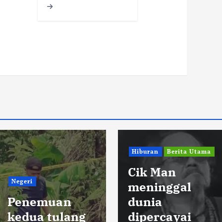
Hiburan
Berita Utama
Cik Man
Negeri
meninggal
Penemuan
dunia
kedua tulang
dipercayai