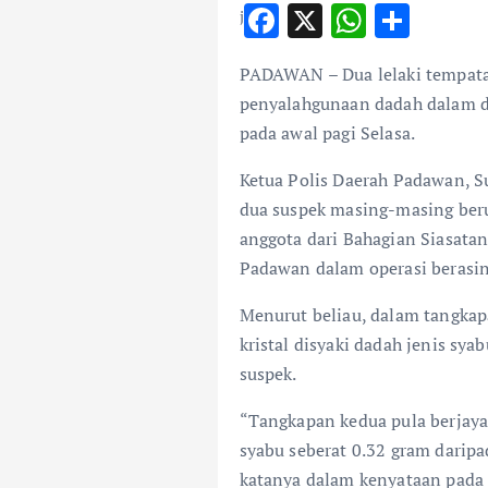
F
X
W
S
ac
h
h
PADAWAN – Dua lelaki tempatan 
e
at
ar
penyalahgunaan dadah dalam du
b
s
e
pada awal pagi Selasa.
o
A
Ketua Polis Daerah Padawan, S
o
p
dua suspek masing-masing ber
k
p
anggota dari Bahagian Siasatan
Padawan dalam operasi berasi
Menurut beliau, dalam tangkap
kristal disyaki dadah jenis sya
suspek.
“Tangkapan kedua pula berjaya 
syabu seberat 0.32 gram daripad
katanya dalam kenyataan pada 