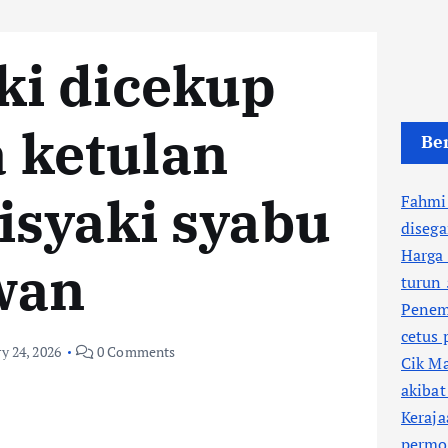
ki dicekup
 ketulan
Ber
disyaki syabu
Fahmi 
disega
Harga 
wan
turun 
Penem
cetus 
y 24, 2026
0 Comments
Cik Ma
akibat
Keraja
permoh