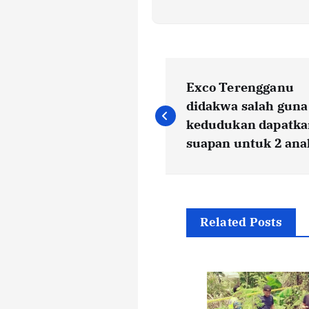
P
Exco Terengganu
o
didakwa salah guna
kedudukan dapatka
s
suapan untuk 2 ana
t
n
Related Posts
a
v