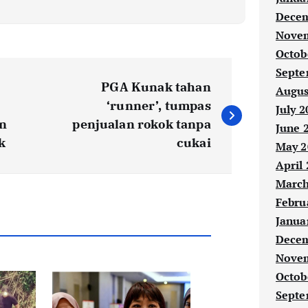
Decem
Novem
Octob
Septe
PGA Kunak tahan
Augus
‘runner’, tumpas
July 2
n
penjualan rokok tanpa
June 
k
cukai
May 2
April
March
Febru
Janua
Decem
Novem
Octob
Septe