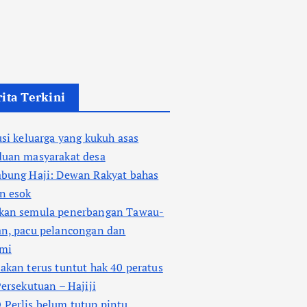
ita Terkini
usi keluarga yang kukuh asas
duan masyarakat desa
abung Haji: Dewan Rakyat bahas
n esok
kan semula penerbangan Tawau-
an, pacu pelancongan dan
mi
akan terus tuntut hak 40 peratus
Persekutuan – Hajiji
Perlis belum tutup pintu