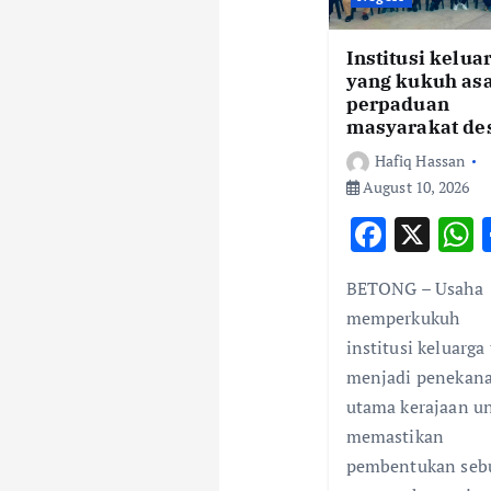
i
Institusi kelua
yang kukuh as
g
perpaduan
masyarakat de
a
Hafiq Hassan
August 10, 2026
t
F
X
ac
i
BETONG – Usaha
e
a
memperkukuh
o
b
s
institusi keluarga
o
menjadi penekan
n
o
utama kerajaan u
k
memastikan
pembentukan seb