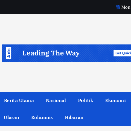
Mon.
H
a
j
i
Berita Utama
Nasional
Politik
Ekonomi
Ulasan
Kolumnis
Hiburan