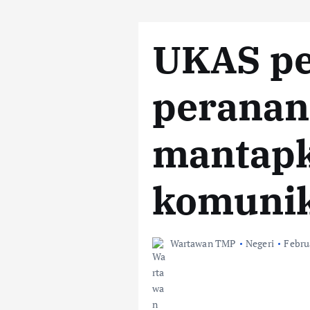
UKAS p
peranan
mantap
komunik
Wartawan TMP
Negeri
Febru