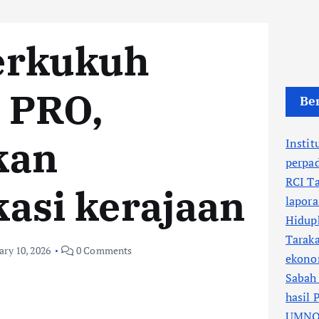
erkukuh
 PRO,
Ber
kan
Instit
perpa
RCI T
asi kerajaan
lapora
Hidup
Tarak
ary 10, 2026
0 Comments
ekono
Sabah 
hasil 
UMNO 