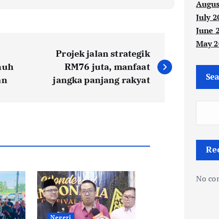
Augus
July 2
June 
May 2
Projek jalan strategik
nuh
RM76 juta, manfaat
Sea
an
jangka panjang rakyat
Re
No co
Negeri