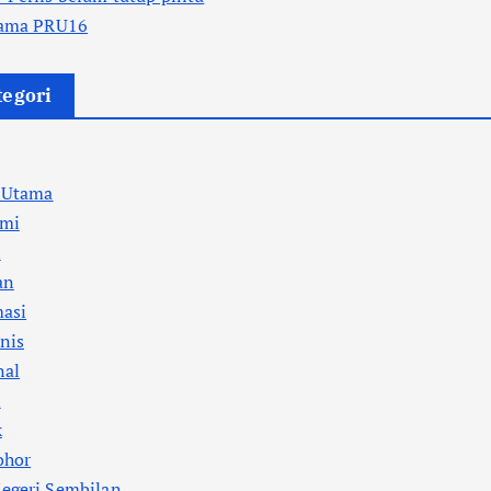
sama PRU16
tegori
a Utama
mi
l
an
masi
nis
nal
i
k
ohor
egeri Sembilan