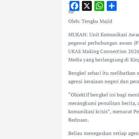
F
X
W
S
ac
h
h
Oleh: Tengku Majid
e
at
ar
b
s
e
MUKAH: Unit Komunikasi Awam
o
A
pegawai perhubungan awam (PR
UKAS Making Connection 2026: 
o
p
Media yang berlangsung di Kingw
k
p
Bengkel sehari itu melibatkan s
agensi kerajaan negeri dan per
“Objektif bengkel ini bagi me
merangkumi penulisan berita, a
komunikasi krisis”, menurut 
Redzuan.
Beliau menegaskan setiap agen