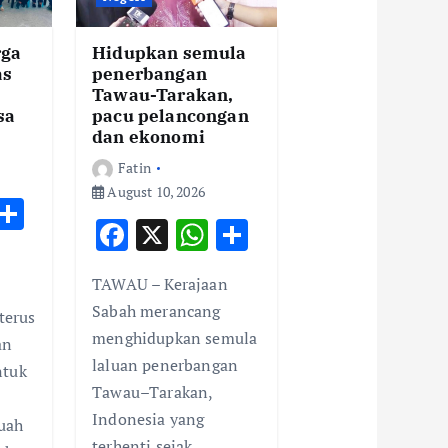
rga
Hidupkan semula
as
penerbangan
Tawau-Tarakan,
sa
pacu pelancongan
dan ekonomi
Fatin
August 10, 2026
W
S
F
X
W
S
h
h
ac
h
h
t
ar
TAWAU – Kerajaan
e
at
ar
e
Sabah merancang
 terus
b
s
e
A
menghidupkan semula
an
o
A
p
laluan penerbangan
ntuk
o
p
Tawau–Tarakan,
p
k
p
Indonesia yang
uah
terhenti sejak