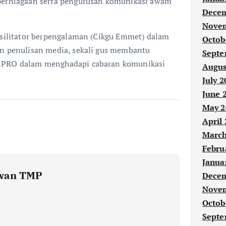
 perniagaan serta pengurusan komunikasi awam
Decem
Novem
fasilitator berpengalaman (Cikgu Emmet) dalam
Octob
an penulisan media, sekali gus membantu
Septe
e PRO dalam menghadapi cabaran komunikasi
Augus
July 2
June 
May 2
April
March
Febru
Janua
wan TMP
Decem
Novem
Octob
Septe