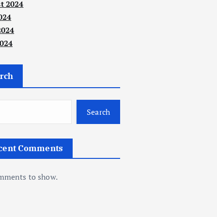
t 2024
024
2024
024
rch
Search
cent Comments
mments to show.