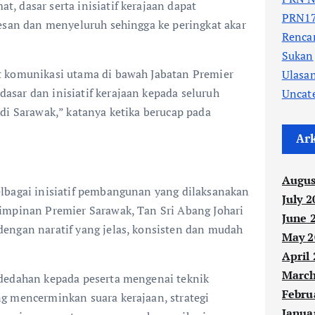
 dasar serta inisiatif kerajaan dapat
PRN17
esan dan menyeluruh sehingga ke peringkat akar
Renc
Sukan
t komunikasi utama di bawah Jabatan Premier
Ulasa
sar dan inisiatif kerajaan kepada seluruh
Uncat
di Sarawak,” katanya ketika berucap pada
Ar
Augus
lbagai inisiatif pembangunan yang dilaksanakan
July 2
impinan Premier Sarawak, Tan Sri Abang Johari
June 
engan naratif yang jelas, konsisten dan mudah
May 2
April
March
dedahan kepada peserta mengenai teknik
Febru
g mencerminkan suara kerajaan, strategi
Janua