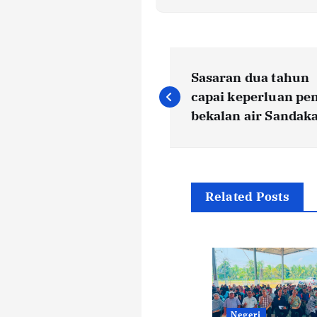
P
Sasaran dua tahun
o
capai keperluan pe
bekalan air Sandak
s
t
Related Posts
n
a
v
Negeri