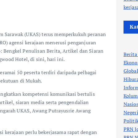
kerja
Ka
 Sarawak (UKAS) terus memperkukuh peranan
O) agensi kerajaan menerusi penganjuran
Bengkel Penulisan Berita, Artikel dan Siaran
Berit
ood Hotel, di sini, hari ini.
Ekono
Globa
eramai 50 peserta terdiri daripada pelbagai
Hibur
sekutuan di Mukah.
Infor
ningkatkan kompetensi komunikasi bertulis
Kolum
rtikel, siaran media serta pengendalian
Nasio
Pengarah UKAS, Awang Putrayusrie Awang
Neger
Politi
PRN J
si kerajaan perlu bekerjasama rapat dengan
PRN N