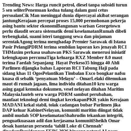
Skip
Trending News:
Harga runcit petrol, diesel tanpa subsidi turun
to
5 sen seliter
Penemuan kedua tulang dalam guni cetus
content
persoalan
Cik Man meninggal dunia dipercayai akibat serangan
jantung
Kerajaan percepat proses 15,000 permohonan pekerja
asing bantu sektor ekonomi
Bangunan warisan Georgetown
perlu diaudit secara sistematik demi keselamatan
Rumah dibeli
terbengkalai, suami isteri tanggung sewa dan pinjaman
serentak
Agong terima menghadap Premier Sarawak di Istana
Pasir Pelangi
PDRM terima sembilan laporan kes jenayah RCI
TH
Maxim perkasa usahawan PKS Sarawak menerusi inisiatif
kelengkapan percuma
Tiga keluarga RXZ Member 8.0 maut
terima Faedah Sepanjang Hayat Perkeso
35 hingga 40 Ahli
Parlimen dijangka bahas Laporan RCI Tabung Haji pada
sidang khas 11 Ogos
Pelantikan Timbalan Exco bongkar nafsu
kuasa di sebalik ‘penyatuan Melayu’ – Omar
Lelaki ditemukan
maut di rumah jagaan, lima individu ditahan
10 kru warga
asing gagal kemuka dokumen, vesel nelayan ditahan Maritim
Malaysia
Jauteh seru warga PDRM sambut perubahan,
manfaat teknologi demi tingkat kecekapan
PKR yakin Kerajaan
MADANI kekal stabil, tolak cadangan bubar Parlimen jika
DAP keluar Kabinet
Nelayan, komuniti maritim diingat tidak
ambil mudah SOP keselamatan
Shahrudin tekankan integriti,
penguatkuasaan adil dan kerjasama komuniti
Sheikh Omar
desak hantaran persenda ‘tahlil Loke di Chennah’