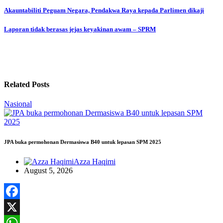
Post
Akauntabiliti Peguam Negara, Pendakwa Raya kepada Parlimen dikaji
navigation
Laporan tidak berasas jejas keyakinan awam – SPRM
Related Posts
Nasional
JPA buka permohonan Dermasiswa B40 untuk lepasan SPM 2025
Azza Haqimi
August 5, 2026
Facebook
X