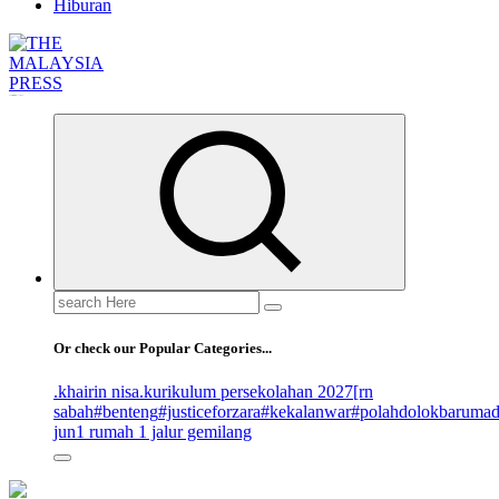
Hiburan
Informasi Berfakta Membuka Minda
Search
for:
Or check our Popular Categories...
.khairin nisa
.kurikulum persekolahan 2027
[rn
sabah
#benteng
#justiceforzara
#kekalanwar
#polahdolokbaruma
jun
1 rumah 1 jalur gemilang