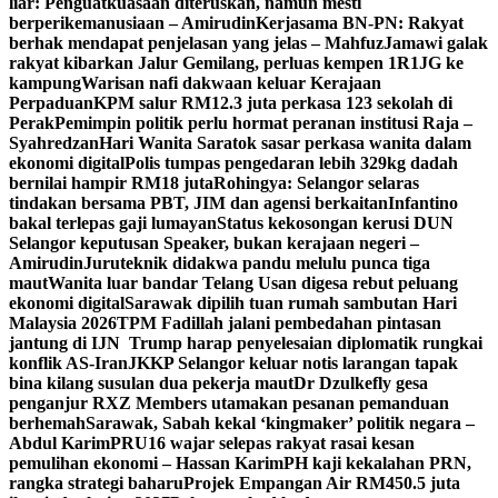
liar: Penguatkuasaan diteruskan, namun mesti
berperikemanusiaan – Amirudin
Kerjasama BN-PN: Rakyat
berhak mendapat penjelasan yang jelas – Mahfuz
Jamawi galak
rakyat kibarkan Jalur Gemilang, perluas kempen 1R1JG ke
kampung
Warisan nafi dakwaan keluar Kerajaan
Perpaduan
KPM salur RM12.3 juta perkasa 123 sekolah di
Perak
Pemimpin politik perlu hormat peranan institusi Raja –
Syahredzan
Hari Wanita Saratok sasar perkasa wanita dalam
ekonomi digital
Polis tumpas pengedaran lebih 329kg dadah
bernilai hampir RM18 juta
Rohingya: Selangor selaras
tindakan bersama PBT, JIM dan agensi berkaitan
Infantino
bakal terlepas gaji lumayan
Status kekosongan kerusi DUN
Selangor keputusan Speaker, bukan kerajaan negeri –
Amirudin
Juruteknik didakwa pandu melulu punca tiga
maut
Wanita luar bandar Telang Usan digesa rebut peluang
ekonomi digital
Sarawak dipilih tuan rumah sambutan Hari
Malaysia 2026
TPM Fadillah jalani pembedahan pintasan
jantung di IJN
Trump harap penyelesaian diplomatik rungkai
konflik AS-Iran
JKKP Selangor keluar notis larangan tapak
bina kilang susulan dua pekerja maut
Dr Dzulkefly gesa
penganjur RXZ Members utamakan pesanan pemanduan
berhemah
Sarawak, Sabah kekal ‘kingmaker’ politik negara –
Abdul Karim
PRU16 wajar selepas rakyat rasai kesan
pemulihan ekonomi – Hassan Karim
PH kaji kekalahan PRN,
rangka strategi baharu
Projek Empangan Air RM450.5 juta