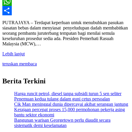
X
WhatsApp
Share
PUTRAJAYA – Terdapat keperluan untuk menubuhkan pasukan
siasatan bebas dalam menyiasat penyeludupan dadah membabitkan
seorang pembantu juruterbang tempatan bagi menilai semula
keseluruhan prosedur sedia ada. Presiden Pemerhati Rasuah
Malaysia (MCW),…
Lebih lanjut
teruskan membaca
Berita Terkini
Harga runcit petrol, diesel tanpa subsidi turun 5 sen seliter
Penemuan kedua tulang dalam guni cetus persoalan
Cik Man meninggal dunia dipercayai akibat serangan jantung
Kerajaan percepat proses 15,000 permohonan pekerja asing
bantu sektor ekonomi
Bangunan warisan Georgetown perlu diaudit secara
sistematik demi keselamatan