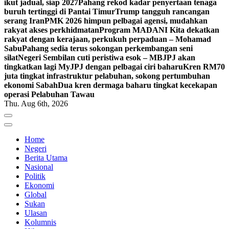
ikut jadual, siap 2027
Pahang rekod kadar penyertaan tenaga
buruh tertinggi di Pantai Timur
Trump tangguh rancangan
serang Iran
PMK 2026 himpun pelbagai agensi, mudahkan
rakyat akses perkhidmatan
Program MADANI Kita dekatkan
rakyat dengan kerajaan, perkukuh perpaduan – Mohamad
Sabu
Pahang sedia terus sokongan perkembangan seni
silat
Negeri Sembilan cuti peristiwa esok – MB
JPJ akan
tingkatkan lagi MyJPJ dengan pelbagai ciri baharu
Kren RM70
juta tingkat infrastruktur pelabuhan, sokong pertumbuhan
ekonomi Sabah
Dua kren dermaga baharu tingkat kecekapan
operasi Pelabuhan Tawau
Thu. Aug 6th, 2026
Home
Negeri
Berita Utama
Nasional
Politik
Ekonomi
Global
Sukan
Ulasan
Kolumnis