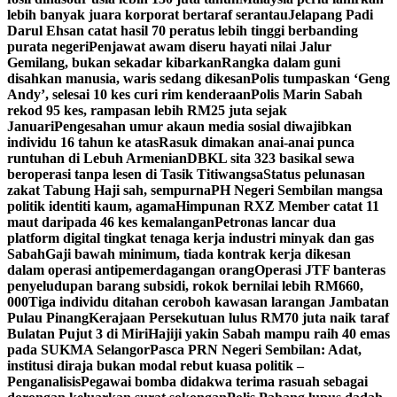
lebih banyak juara korporat bertaraf serantau
Jelapang Padi
Darul Ehsan catat hasil 70 peratus lebih tinggi berbanding
purata negeri
Penjawat awam diseru hayati nilai Jalur
Gemilang, bukan sekadar kibarkan
Rangka dalam guni
disahkan manusia, waris sedang dikesan
Polis tumpaskan ‘Geng
Andy’, selesai 10 kes curi rim kenderaan
Polis Marin Sabah
rekod 95 kes, rampasan lebih RM25 juta sejak
Januari
Pengesahan umur akaun media sosial diwajibkan
individu 16 tahun ke atas
Rasuk dimakan anai-anai punca
runtuhan di Lebuh Armenian
DBKL sita 323 basikal sewa
beroperasi tanpa lesen di Tasik Titiwangsa
Status pelunasan
zakat Tabung Haji sah, sempurna
PH Negeri Sembilan mangsa
politik identiti kaum, agama
Himpunan RXZ Member catat 11
maut daripada 46 kes kemalangan
Petronas lancar dua
platform digital tingkat tenaga kerja industri minyak dan gas
Sabah
Gaji bawah minimum, tiada kontrak kerja dikesan
dalam operasi antipemerdagangan orang
Operasi JTF banteras
penyeludupan barang subsidi, rokok bernilai lebih RM660,
000
Tiga individu ditahan ceroboh kawasan larangan Jambatan
Pulau Pinang
Kerajaan Persekutuan lulus RM70 juta naik taraf
Bulatan Pujut 3 di Miri
Hajiji yakin Sabah mampu raih 40 emas
pada SUKMA Selangor
Pasca PRN Negeri Sembilan: Adat,
institusi diraja bukan modal rebut kuasa politik –
Penganalisis
Pegawai bomba didakwa terima rasuah sebagai