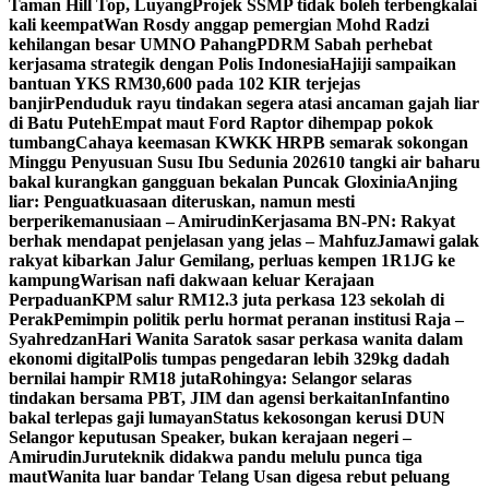
Taman Hill Top, Luyang
Projek SSMP tidak boleh terbengkalai
kali keempat
Wan Rosdy anggap pemergian Mohd Radzi
kehilangan besar UMNO Pahang
PDRM Sabah perhebat
kerjasama strategik dengan Polis Indonesia
Hajiji sampaikan
bantuan YKS RM30,600 pada 102 KIR terjejas
banjir
Penduduk rayu tindakan segera atasi ancaman gajah liar
di Batu Puteh
Empat maut Ford Raptor dihempap pokok
tumbang
Cahaya keemasan KWKK HRPB semarak sokongan
Minggu Penyusuan Susu Ibu Sedunia 2026
10 tangki air baharu
bakal kurangkan gangguan bekalan Puncak Gloxinia
Anjing
liar: Penguatkuasaan diteruskan, namun mesti
berperikemanusiaan – Amirudin
Kerjasama BN-PN: Rakyat
berhak mendapat penjelasan yang jelas – Mahfuz
Jamawi galak
rakyat kibarkan Jalur Gemilang, perluas kempen 1R1JG ke
kampung
Warisan nafi dakwaan keluar Kerajaan
Perpaduan
KPM salur RM12.3 juta perkasa 123 sekolah di
Perak
Pemimpin politik perlu hormat peranan institusi Raja –
Syahredzan
Hari Wanita Saratok sasar perkasa wanita dalam
ekonomi digital
Polis tumpas pengedaran lebih 329kg dadah
bernilai hampir RM18 juta
Rohingya: Selangor selaras
tindakan bersama PBT, JIM dan agensi berkaitan
Infantino
bakal terlepas gaji lumayan
Status kekosongan kerusi DUN
Selangor keputusan Speaker, bukan kerajaan negeri –
Amirudin
Juruteknik didakwa pandu melulu punca tiga
maut
Wanita luar bandar Telang Usan digesa rebut peluang