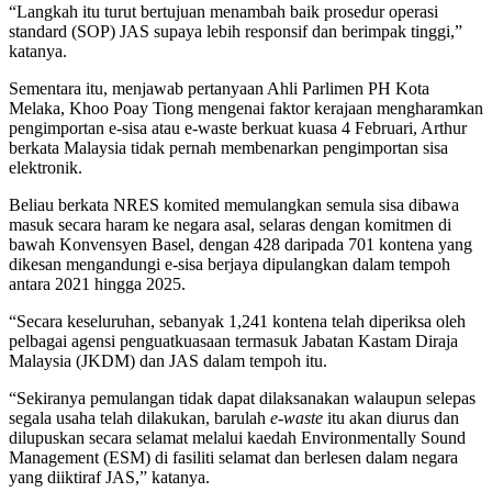
“Langkah itu turut bertujuan menambah baik prosedur operasi
standard (SOP) JAS supaya lebih responsif dan berimpak tinggi,”
katanya.
Sementara itu, menjawab pertanyaan Ahli Parlimen PH Kota
Melaka, Khoo Poay Tiong mengenai faktor kerajaan mengharamkan
pengimportan e-sisa atau e-waste berkuat kuasa 4 Februari, Arthur
berkata Malaysia tidak pernah membenarkan pengimportan sisa
elektronik.
Beliau berkata NRES komited memulangkan semula sisa dibawa
masuk secara haram ke negara asal, selaras dengan komitmen di
bawah Konvensyen Basel, dengan 428 daripada 701 kontena yang
dikesan mengandungi e-sisa berjaya dipulangkan dalam tempoh
antara 2021 hingga 2025.
“Secara keseluruhan, sebanyak 1,241 kontena telah diperiksa oleh
pelbagai agensi penguatkuasaan termasuk Jabatan Kastam Diraja
Malaysia (JKDM) dan JAS dalam tempoh itu.
“Sekiranya pemulangan tidak dapat dilaksanakan walaupun selepas
segala usaha telah dilakukan, barulah
e-waste
itu akan diurus dan
dilupuskan secara selamat melalui kaedah Environmentally Sound
Management (ESM) di fasiliti selamat dan berlesen dalam negara
yang diiktiraf JAS,” katanya.