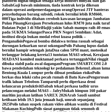
platform digital tingkat tenaga kerja industri minyak dan gas
Sabah
Gaji bawah minimum, tiada kontrak kerja dikesan
dalam operasi antipemerdagangan orang
Operasi JTF banteras
penyeludupan barang subsidi, rokok bernilai lebih RM660,
000
Tiga individu ditahan ceroboh kawasan larangan Jambatan
Pulau Pinang
Kerajaan Persekutuan lulus RM70 juta naik taraf
Bulatan Pujut 3 di Miri
Hajiji yakin Sabah mampu raih 40 emas
pada SUKMA Selangor
Pasca PRN Negeri Sembilan: Adat,
institusi diraja bukan modal rebut kuasa politik –
Penganalisis
Pegawai bomba didakwa terima rasuah sebagai
dorongan keluarkan surat sokongan
Polis Pahang lupus dadah
bernilai hampir setengah juta
Dua calon SPM maut, motosikal
terlanggar belakang kereta
13 tuntutan MA63 selesai, Kerajaan
MADANI komited muktamad perkara tertangguh
Nilai ringgit
dibuka stabil pada awal dagangan
Program SMARTCOM 2.0
bawa pendedahan teknologi ke pedalaman Bekenu
Laluan lama
Bentong-Kuala Lumpur perlu dibuat penilaian risiko
Polis
berkas dua lelaki cuba pecah rumah di Batu Kawa
Pengurusan
trafik laluan Tebobon-Tamparuli perlu diperkasa demi
kelancaran produktiviti
Sabah tekad perkasa tadbir urus
pelancongan melalui MA63 – Jafry
Mukah himpun 160 pakar
maritim jayakan latihan SAREX 2026
Arab Saudi sambut
ketibaan lebih 19.5 juta jemaah haji, umrah sepanjang
2025
Polis tahan suspek rakam video aibkan wanita di Festival
Makanan Kuching
Polis siasat gangguan tidak senonoh di