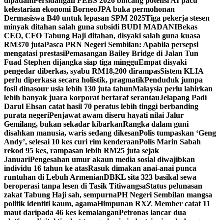
dipadam
Persidangan FEBS 2026 bincang potensi AI pacu
kelestarian ekonomi Borneo
JPA buka permohonan
Dermasiswa B40 untuk lepasan SPM 2025
Tiga pekerja stesen
minyak ditahan salah guna subsidi BUDI MADANI
Bekas
CEO, CFO Tabung Haji ditahan, disyaki salah guna kuasa
RM370 juta
Pasca PRN Negeri Sembilan: Apabila persepsi
mengatasi prestasi
Pemasangan Bailey Bridge di Jalan Tun
Fuad Stephen dijangka siap tiga minggu
Empat disyaki
pengedar diberkas, syabu RM18,200 dirampas
Sistem KLIA
perlu diperkasa secara holistik, pragmatik
Penduduk jumpa
fosil dinasour usia lebih 130 juta tahun
Malaysia perlu lahirkan
lebih banyak juara korporat bertaraf serantau
Jelapang Padi
Darul Ehsan catat hasil 70 peratus lebih tinggi berbanding
purata negeri
Penjawat awam diseru hayati nilai Jalur
Gemilang, bukan sekadar kibarkan
Rangka dalam guni
disahkan manusia, waris sedang dikesan
Polis tumpaskan ‘Geng
Andy’, selesai 10 kes curi rim kenderaan
Polis Marin Sabah
rekod 95 kes, rampasan lebih RM25 juta sejak
Januari
Pengesahan umur akaun media sosial diwajibkan
individu 16 tahun ke atas
Rasuk dimakan anai-anai punca
runtuhan di Lebuh Armenian
DBKL sita 323 basikal sewa
beroperasi tanpa lesen di Tasik Titiwangsa
Status pelunasan
zakat Tabung Haji sah, sempurna
PH Negeri Sembilan mangsa
politik identiti kaum, agama
Himpunan RXZ Member catat 11
maut daripada 46 kes kemalangan
Petronas lancar dua