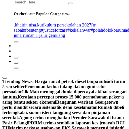
Search
for:
Or check our Popular Categories...
.khairin nisa
.kurikulum persekolahan 2027
[rn
sabah
#benteng
#justiceforzara
#kekalanwar
#polahdolokbaruma
jun
1 rumah 1 jalur gemilang
Trending News:
Harga runcit petrol, diesel tanpa subsidi turun
5 sen seliter
Penemuan kedua tulang dalam guni cetus
persoalan
Cik Man meninggal dunia dipercayai akibat serangan
jantung
Kerajaan percepat proses 15,000 permohonan pekerja
asing bantu sektor ekonomi
Bangunan warisan Georgetown
perlu diaudit secara sistematik demi keselamatan
Rumah dibeli
terbengkalai, suami isteri tanggung sewa dan pinjaman
serentak
Agong terima menghadap Premier Sarawak di Istana
Pasir Pelangi
PDRM terima sembilan laporan kes jenayah RCI
TH
Maxim perkasa usahawan PKS Sarawak menerusi inisiatif