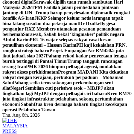
ekonomi digital
Sarawak dipilih tuan rumah sambutan Hari
Malaysia 2026
TPM Fadillah jalani pembedahan pintasan
jantung di IJN
Trump harap penyelesaian diplomatik rungkai
konflik AS-Iran
JKKP Selangor keluar notis larangan tapak
bina kilang susulan dua pekerja maut
Dr Dzulkefly gesa
penganjur RXZ Members utamakan pesanan pemanduan
berhemah
Sarawak, Sabah kekal ‘kingmaker’ politik negara –
Abdul Karim
PRU16 wajar selepas rakyat rasai kesan
pemulihan ekonomi – Hassan Karim
PH kaji kekalahan PRN,
rangka strategi baharu
Projek Empangan Air RM450.5 juta
ikut jadual, siap 2027
Pahang rekod kadar penyertaan tenaga
buruh tertinggi di Pantai Timur
Trump tangguh rancangan
serang Iran
PMK 2026 himpun pelbagai agensi, mudahkan
rakyat akses perkhidmatan
Program MADANI Kita dekatkan
rakyat dengan kerajaan, perkukuh perpaduan – Mohamad
Sabu
Pahang sedia terus sokongan perkembangan seni
silat
Negeri Sembilan cuti peristiwa esok – MB
JPJ akan
tingkatkan lagi MyJPJ dengan pelbagai ciri baharu
Kren RM70
juta tingkat infrastruktur pelabuhan, sokong pertumbuhan
ekonomi Sabah
Dua kren dermaga baharu tingkat kecekapan
operasi Pelabuhan Tawau
Thu. Aug 6th, 2026