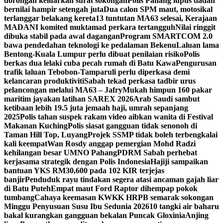
dorongan keluarkan surat sokongan
Polis Pahang lupus dadah
bernilai hampir setengah juta
Dua calon SPM maut, motosikal
terlanggar belakang kereta
13 tuntutan MA63 selesai, Kerajaan
MADANI komited muktamad perkara tertangguh
Nilai ringgit
dibuka stabil pada awal dagangan
Program SMARTCOM 2.0
bawa pendedahan teknologi ke pedalaman Bekenu
Laluan lama
Bentong-Kuala Lumpur perlu dibuat penilaian risiko
Polis
berkas dua lelaki cuba pecah rumah di Batu Kawa
Pengurusan
trafik laluan Tebobon-Tamparuli perlu diperkasa demi
kelancaran produktiviti
Sabah tekad perkasa tadbir urus
pelancongan melalui MA63 – Jafry
Mukah himpun 160 pakar
maritim jayakan latihan SAREX 2026
Arab Saudi sambut
ketibaan lebih 19.5 juta jemaah haji, umrah sepanjang
2025
Polis tahan suspek rakam video aibkan wanita di Festival
Makanan Kuching
Polis siasat gangguan tidak senonoh di
Taman Hill Top, Luyang
Projek SSMP tidak boleh terbengkalai
kali keempat
Wan Rosdy anggap pemergian Mohd Radzi
kehilangan besar UMNO Pahang
PDRM Sabah perhebat
kerjasama strategik dengan Polis Indonesia
Hajiji sampaikan
bantuan YKS RM30,600 pada 102 KIR terjejas
banjir
Penduduk rayu tindakan segera atasi ancaman gajah liar
di Batu Puteh
Empat maut Ford Raptor dihempap pokok
tumbang
Cahaya keemasan KWKK HRPB semarak sokongan
Minggu Penyusuan Susu Ibu Sedunia 2026
10 tangki air baharu
bakal kurangkan gangguan bekalan Puncak Gloxinia
Anjing