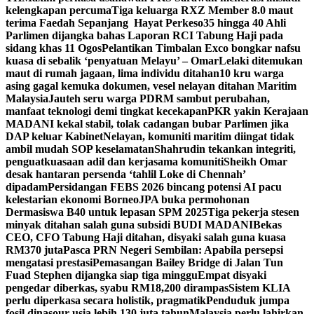
kelengkapan percuma
Tiga keluarga RXZ Member 8.0 maut
terima Faedah Sepanjang Hayat Perkeso
35 hingga 40 Ahli
Parlimen dijangka bahas Laporan RCI Tabung Haji pada
sidang khas 11 Ogos
Pelantikan Timbalan Exco bongkar nafsu
kuasa di sebalik ‘penyatuan Melayu’ – Omar
Lelaki ditemukan
maut di rumah jagaan, lima individu ditahan
10 kru warga
asing gagal kemuka dokumen, vesel nelayan ditahan Maritim
Malaysia
Jauteh seru warga PDRM sambut perubahan,
manfaat teknologi demi tingkat kecekapan
PKR yakin Kerajaan
MADANI kekal stabil, tolak cadangan bubar Parlimen jika
DAP keluar Kabinet
Nelayan, komuniti maritim diingat tidak
ambil mudah SOP keselamatan
Shahrudin tekankan integriti,
penguatkuasaan adil dan kerjasama komuniti
Sheikh Omar
desak hantaran persenda ‘tahlil Loke di Chennah’
dipadam
Persidangan FEBS 2026 bincang potensi AI pacu
kelestarian ekonomi Borneo
JPA buka permohonan
Dermasiswa B40 untuk lepasan SPM 2025
Tiga pekerja stesen
minyak ditahan salah guna subsidi BUDI MADANI
Bekas
CEO, CFO Tabung Haji ditahan, disyaki salah guna kuasa
RM370 juta
Pasca PRN Negeri Sembilan: Apabila persepsi
mengatasi prestasi
Pemasangan Bailey Bridge di Jalan Tun
Fuad Stephen dijangka siap tiga minggu
Empat disyaki
pengedar diberkas, syabu RM18,200 dirampas
Sistem KLIA
perlu diperkasa secara holistik, pragmatik
Penduduk jumpa
fosil dinasour usia lebih 130 juta tahun
Malaysia perlu lahirkan