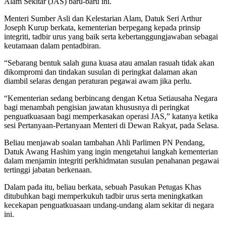
Alam Sekitar (JAS) baru-baru ini.
Menteri Sumber Asli dan Kelestarian Alam, Datuk Seri Arthur
Joseph Kurup berkata, kementerian berpegang kepada prinsip
integriti, tadbir urus yang baik serta kebertanggungjawaban sebagai
keutamaan dalam pentadbiran.
“Sebarang bentuk salah guna kuasa atau amalan rasuah tidak akan
dikompromi dan tindakan susulan di peringkat dalaman akan
diambil selaras dengan peraturan pegawai awam jika perlu.
“Kementerian sedang berbincang dengan Ketua Setiausaha Negara
bagi menambah pengisian jawatan khususnya di peringkat
penguatkuasaan bagi memperkasakan operasi JAS,” katanya ketika
sesi Pertanyaan-Pertanyaan Menteri di Dewan Rakyat, pada Selasa.
Beliau menjawab soalan tambahan Ahli Parlimen PN Pendang,
Datuk Awang Hashim yang ingin mengetahui langkah kementerian
dalam menjamin integriti perkhidmatan susulan penahanan pegawai
tertinggi jabatan berkenaan.
Dalam pada itu, beliau berkata, sebuah Pasukan Petugas Khas
ditubuhkan bagi memperkukuh tadbir urus serta meningkatkan
kecekapan penguatkuasaan undang-undang alam sekitar di negara
ini.