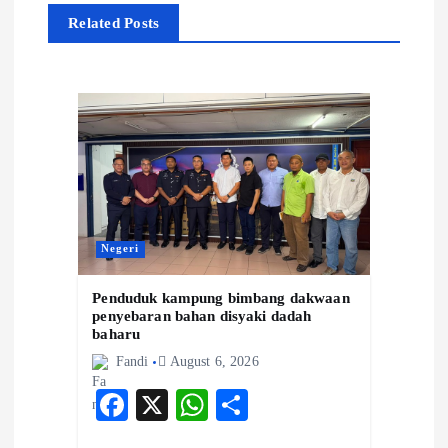
Related Posts
v
i
g
a
t
Negeri
i
Penduduk kampung bimbang dakwaan
penyebaran bahan disyaki dadah
o
baharu
Fandi
August 6, 2026
n
F
X
W
S
ac
ha
ha