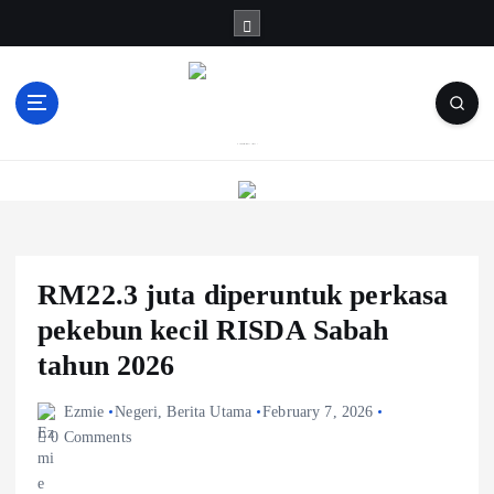
S
k
i
p
t
o
Informasi Berfakta Membuka Minda
c
o
n
t
e
RM22.3 juta diperuntuk perkasa
n
t
pekebun kecil RISDA Sabah
tahun 2026
Ezmie
Negeri
,
Berita Utama
February 7, 2026
0 Comments