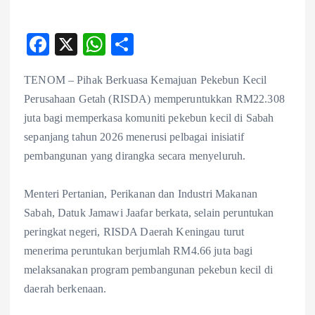
F
X
W
S
ac
ha
ha
TENOM – Pihak Berkuasa Kemajuan Pekebun Kecil
eb
ts
re
Perusahaan Getah (RISDA) memperuntukkan RM22.308
o
A
juta bagi memperkasa komuniti pekebun kecil di Sabah
o
p
sepanjang tahun 2026 menerusi pelbagai inisiatif
k
p
pembangunan yang dirangka secara menyeluruh.
Menteri Pertanian, Perikanan dan Industri Makanan
Sabah, Datuk Jamawi Jaafar berkata, selain peruntukan
peringkat negeri, RISDA Daerah Keningau turut
menerima peruntukan berjumlah RM4.66 juta bagi
melaksanakan program pembangunan pekebun kecil di
daerah berkenaan.