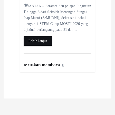
ac
ha
ha
KUANTAN – Seramai 370 pelajar Tingkatan
eb
ts
re
1 hingga 3 dari Sekolah Menengah Sungai
o
A
Isap Murni (SeMURNI), dekat sini, bakal
menyertai STEM Camp MOSTI 2026 yang
o
p
dijadual berlangsung pada 21 dan…
k
p
Lebih lanjut
teruskan membaca