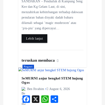
SANDAKAN – Penduduk di Kampung Seng
eb
ts
re
Kee dan Kg Gelam Laut, di sini,
o
A
menzahirkan kebimbangan terhadap dakwaan
penularan bahan disyaki dadah baharu
o
p
dikenali sebagai ‘magic mushroom’ atau
k
p
‘piu-piu’ yang dipercayai…
Lebih lanjut
teruskan membaca
Negeri
SeMURNI anjur bengkel STEM hujung
Ogos
Ben Ibrahim
August 6, 2026
F
X
W
S