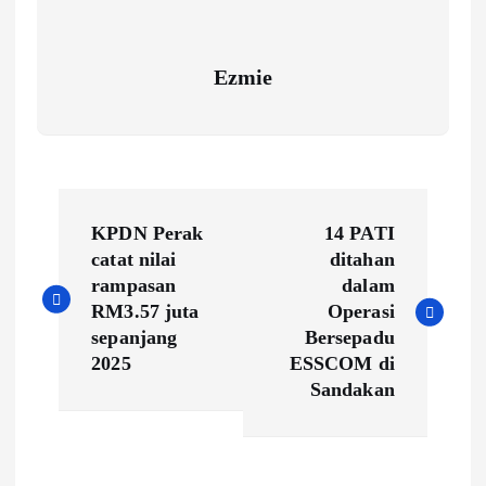
Ezmie
P
KPDN Perak
14 PATI
o
catat nilai
ditahan
rampasan
dalam
s
RM3.57 juta
Operasi
sepanjang
Bersepadu
t
2025
ESSCOM di
Sandakan
n
a