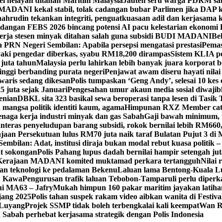
el nelayan ditahan Maritim Malaysia
Jauteh seru warga PDRM sa
ADANI kekal stabil, tolak cadangan bubar Parlimen jika DAP k
ahrudin tekankan integriti, penguatkuasaan adil dan kerjasama 
idangan FEBS 2026 bincang potensi AI pacu kelestarian ekonomi
erja stesen minyak ditahan salah guna subsidi BUDI MADANI
Be
a PRN Negeri Sembilan: Apabila persepsi mengatasi prestasi
Pemas
aki pengedar diberkas, syabu RM18,200 dirampas
Sistem KLIA pe
 juta tahun
Malaysia perlu lahirkan lebih banyak juara korporat b
tinggi berbanding purata negeri
Penjawat awam diseru hayati nilai
waris sedang dikesan
Polis tumpaskan ‘Geng Andy’, selesai 10 kes 
 juta sejak Januari
Pengesahan umur akaun media sosial diwajib
enian
DBKL sita 323 basikal sewa beroperasi tanpa lesen di Tasik 
mangsa politik identiti kaum, agama
Himpunan RXZ Member cata
 tenaga kerja industri minyak dan gas Sabah
Gaji bawah minimum, t
nteras penyeludupan barang subsidi, rokok bernilai lebih RM660
jaan Persekutuan lulus RM70 juta naik taraf Bulatan Pujut 3 di 
mbilan: Adat, institusi diraja bukan modal rebut kuasa politik –
at sokongan
Polis Pahang lupus dadah bernilai hampir setengah jut
, Kerajaan MADANI komited muktamad perkara tertangguh
Nilai 
 teknologi ke pedalaman Bekenu
Laluan lama Bentong-Kuala L
tu Kawa
Pengurusan trafik laluan Tebobon-Tamparuli perlu diperk
ui MA63 – Jafry
Mukah himpun 160 pakar maritim jayakan lati
jang 2025
Polis tahan suspek rakam video aibkan wanita di Festi
, Luyang
Projek SSMP tidak boleh terbengkalai kali keempat
Wan R
abah perhebat kerjasama strategik dengan Polis Indonesia