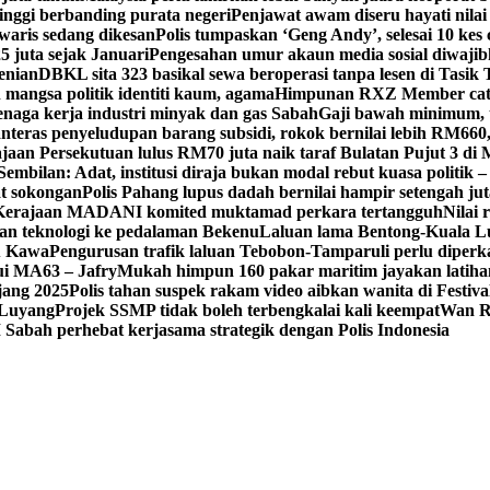
tinggi berbanding purata negeri
Penjawat awam diseru hayati nilai
waris sedang dikesan
Polis tumpaskan ‘Geng Andy’, selesai 10 kes 
 juta sejak Januari
Pengesahan umur akaun media sosial diwajib
enian
DBKL sita 323 basikal sewa beroperasi tanpa lesen di Tasik 
mangsa politik identiti kaum, agama
Himpunan RXZ Member cata
 tenaga kerja industri minyak dan gas Sabah
Gaji bawah minimum, t
nteras penyeludupan barang subsidi, rokok bernilai lebih RM660
jaan Persekutuan lulus RM70 juta naik taraf Bulatan Pujut 3 di 
mbilan: Adat, institusi diraja bukan modal rebut kuasa politik –
at sokongan
Polis Pahang lupus dadah bernilai hampir setengah jut
, Kerajaan MADANI komited muktamad perkara tertangguh
Nilai 
 teknologi ke pedalaman Bekenu
Laluan lama Bentong-Kuala L
tu Kawa
Pengurusan trafik laluan Tebobon-Tamparuli perlu diperk
ui MA63 – Jafry
Mukah himpun 160 pakar maritim jayakan lati
jang 2025
Polis tahan suspek rakam video aibkan wanita di Festi
, Luyang
Projek SSMP tidak boleh terbengkalai kali keempat
Wan R
abah perhebat kerjasama strategik dengan Polis Indonesia