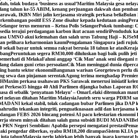
h, tolak budaya ‘business as usual’
Maritim Malaysia gesa nela
ulang tahun ke-55 ABIM, kenang perjuangan dakwah dan pemb
awak, IKBN Miri jalin kerjasama strategik perkasa belia
Bulan 
perkembangan positif ESS Zone disalur kepada kedutaan asing
Pera
Selangor terus menurun – Ketua Polis Selangor
Pokok tumbang: Ca
edia terajui perdagangan karbon ikut acuan sendiri
Penduduk k
asa UMNO akui kelemahan dan salah urus Tabung Haji – KJ
SeM
ran pelihara keharmonian kaum
Pengalaman Singapura jadi ruju
kali bayar untuk semua rakyat berusia 18 tahun ke atas
Keraj
rbang
Peruntukan segera RM30,000 diluluskan bagi baik pulih jet
pemerhati di Melaka
Fahmi anggap ‘Cik Man’ anak seni disegani 
ang dalam guni cetus persoalan
Cik Man meninggal dunia diperca
ing bantu sektor ekonomi
Bangunan warisan Georgetown perlu diau
gung sewa dan pinjaman serentak
Agong terima menghadap Premier
TH
Maxim perkasa usahawan PKS Sarawak menerusi inisiatif kel
at Perkeso
35 hingga 40 Ahli Parlimen dijangka bahas Laporan R
asa di sebalik ‘penyatuan Melayu’ – Omar
Lelaki ditemukan maut
el nelayan ditahan Maritim Malaysia
Jauteh seru warga PDRM sa
ADANI kekal stabil, tolak cadangan bubar Parlimen jika DAP k
ahrudin tekankan integriti, penguatkuasaan adil dan kerjasama 
idangan FEBS 2026 bincang potensi AI pacu kelestarian ekonomi
erja stesen minyak ditahan salah guna subsidi BUDI MADANI
Be
a PRN Negeri Sembilan: Apabila persepsi mengatasi prestasi
Pemas
aki pengedar diberkas, syabu RM18,200 dirampas
Sistem KLIA pe
 juta tahun
Malaysia perlu lahirkan lebih banyak juara korporat b