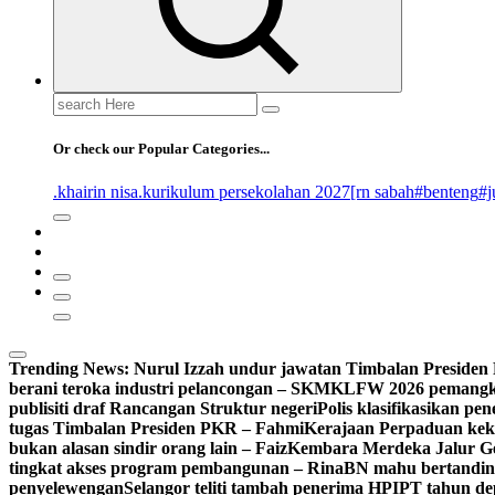
Search
for:
Or check our Popular Categories...
.khairin nisa
.kurikulum persekolahan 2027
[rn sabah
#benteng
#j
Trending News:
Nurul Izzah undur jawatan Timbalan Preside
berani teroka industri pelancongan – SKM
KLFW 2026 pemangkin
publisiti draf Rancangan Struktur negeri
Polis klasifikasikan p
tugas Timbalan Presiden PKR – Fahmi
Kerajaan Perpaduan kekal
bukan alasan sindir orang lain – Faiz
Kembara Merdeka Jalur Ge
tingkat akses program pembangunan – Rina
BN mahu bertandin
penyelewengan
Selangor teliti tambah penerima HPIPT tahun d