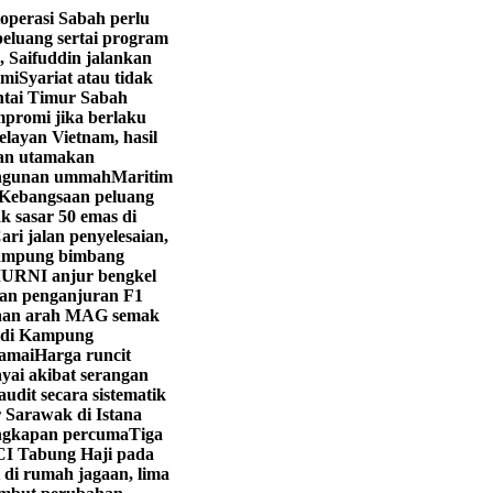
operasi Sabah perlu
eluang sertai program
, Saifuddin jalankan
hmi
Syariat atau tidak
ntai Timur Sabah
promi jika berlaku
layan Vietnam, hasil
yan utamakan
angunan ummah
Maritim
Kebangsaan peluang
k sasar 50 emas di
ri jalan penyelesaian,
ampung bimbang
URNI anjur bengkel
kan penganjuran F1
aan arah MAG semak
i di Kampung
ramai
Harga runcit
yai akibat serangan
dit secara sistematik
 Sarawak di Istana
engkapan percuma
Tiga
CI Tabung Haji pada
 di rumah jagaan, lima