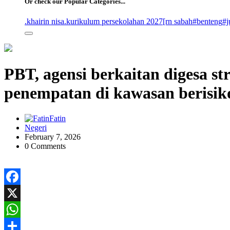
Or check our Popular Categories...
.khairin nisa
.kurikulum persekolahan 2027
[rn sabah
#benteng
#j
PBT, agensi berkaitan digesa st
penempatan di kawasan berisik
Fatin
Negeri
February 7, 2026
0 Comments
Facebook
X
WhatsApp