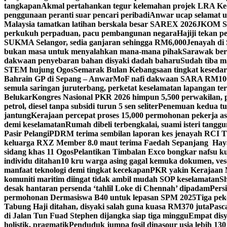
tangkapan
Akmal pertahankan tegur kelemahan projek LRA Keda
penggunaan peranti suar pencari peribadi
Anwar ucap selamat 
Malaysia tamatkan latihan berskala besar SAREX 2026
JKOM Sar
perkukuh perpaduan, pacu pembangunan negara
Hajiji tekan 
SUKMA Selangor, sedia ganjaran sehingga RM6,000
Jenayah di 
bukan masa untuk menyalahkan mana-mana pihak
Sarawak bers
dakwaan penyebaran bahan disyaki dadah baharu
Sudah tiba m
STEM hujung Ogos
Semarak Bulan Kebangsaan tingkat keseda
Bahrain GP di Sepang – Anwar
MoF nafi dakwaan SARA RM100 se
semula saringan juruterbang, perketat keselamatan lapangan te
Belukar
Kongres Nasional PKR 2026 himpun 5,500 perwakilan, 
petrol, diesel tanpa subsidi turun 5 sen seliter
Penemuan kedua tul
jantung
Kerajaan percepat proses 15,000 permohonan pekerja as
demi keselamatan
Rumah dibeli terbengkalai, suami isteri tang
Pasir Pelangi
PDRM terima sembilan laporan kes jenayah RCI 
keluarga RXZ Member 8.0 maut terima Faedah Sepanjang Hay
sidang khas 11 Ogos
Pelantikan Timbalan Exco bongkar nafsu ku
individu ditahan
10 kru warga asing gagal kemuka dokumen, ves
manfaat teknologi demi tingkat kecekapan
PKR yakin Kerajaan M
komuniti maritim diingat tidak ambil mudah SOP keselamatan
Sh
desak hantaran persenda ‘tahlil Loke di Chennah’ dipadam
Pers
permohonan Dermasiswa B40 untuk lepasan SPM 2025
Tiga pek
Tabung Haji ditahan, disyaki salah guna kuasa RM370 juta
Pasc
di Jalan Tun Fuad Stephen dijangka siap tiga minggu
Empat disy
holistik, pragmatik
Penduduk jumpa fosil dinasour usia lebih 130