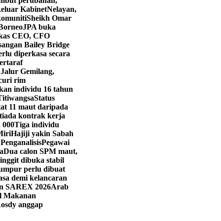
mbut perubahan,
eluar Kabinet
Nelayan,
komuniti
Sheikh Omar
 Borneo
JPA buka
kas CEO, CFO
angan Bailey Bridge
rlu diperkasa secara
ertaraf
 Jalur Gemilang,
curi rim
kan individu 16 tahun
Titiwangsa
Status
t 11 maut daripada
iada kontrak kerja
, 000
Tiga individu
Miri
Hajiji yakin Sabah
 Penganalisis
Pegawai
a
Dua calon SPM maut,
ringgit dibuka stabil
umpur perlu dibuat
asa demi kelancaran
han SAREX 2026
Arab
val Makanan
osdy anggap