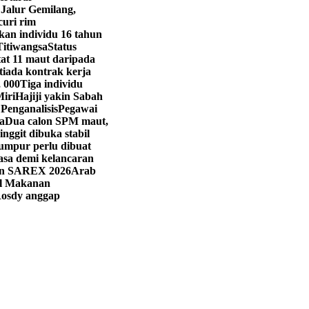
 Jalur Gemilang,
curi rim
kan individu 16 tahun
Titiwangsa
Status
t 11 maut daripada
iada kontrak kerja
, 000
Tiga individu
Miri
Hajiji yakin Sabah
 Penganalisis
Pegawai
a
Dua calon SPM maut,
ringgit dibuka stabil
umpur perlu dibuat
asa demi kelancaran
han SAREX 2026
Arab
val Makanan
osdy anggap