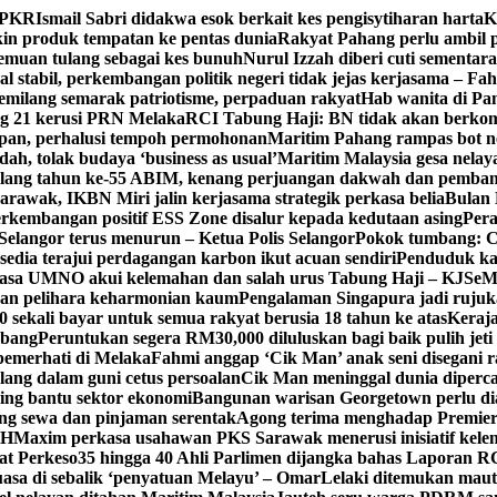
n PKR
Ismail Sabri didakwa esok berkait kes pengisytiharan harta
K
 produk tempatan ke pentas dunia
Rakyat Pahang perlu ambil p
enemuan tulang sebagai kes bunuh
Nurul Izzah diberi cuti sementara
 stabil, perkembangan politik negeri tidak jejas kerjasama – Fa
milang semarak patriotisme, perpaduan rakyat
Hab wanita di Pa
g 21 kerusi PRN Melaka
RCI Tabung Haji: BN tidak akan berkom
epan, perhalusi tempoh permohonan
Maritim Pahang rampas bot ne
h, tolak budaya ‘business as usual’
Maritim Malaysia gesa nela
ulang tahun ke-55 ABIM, kenang perjuangan dakwah dan pemb
awak, IKBN Miri jalin kerjasama strategik perkasa belia
Bulan 
perkembangan positif ESS Zone disalur kepada kedutaan asing
Pera
Selangor terus menurun – Ketua Polis Selangor
Pokok tumbang: Ca
edia terajui perdagangan karbon ikut acuan sendiri
Penduduk k
asa UMNO akui kelemahan dan salah urus Tabung Haji – KJ
SeM
ran pelihara keharmonian kaum
Pengalaman Singapura jadi ruju
kali bayar untuk semua rakyat berusia 18 tahun ke atas
Keraj
rbang
Peruntukan segera RM30,000 diluluskan bagi baik pulih jet
pemerhati di Melaka
Fahmi anggap ‘Cik Man’ anak seni disegani 
ang dalam guni cetus persoalan
Cik Man meninggal dunia diperca
ing bantu sektor ekonomi
Bangunan warisan Georgetown perlu diau
gung sewa dan pinjaman serentak
Agong terima menghadap Premier
TH
Maxim perkasa usahawan PKS Sarawak menerusi inisiatif kel
at Perkeso
35 hingga 40 Ahli Parlimen dijangka bahas Laporan R
asa di sebalik ‘penyatuan Melayu’ – Omar
Lelaki ditemukan maut