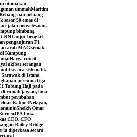
yan utamakan
angunan ummah
Maritim
Kebangsaan peluang
k sasar 50 emas di
ri jalan penyelesaian,
ampung bimbang
URNI anjur bengkel
kan penganjuran F1
aan arah MAG semak
i di Kampung
ramai
Harga runcit
yai akibat serangan
dit secara sistematik
 Sarawak di Istana
engkapan percuma
Tiga
CI Tabung Haji pada
 di rumah jagaan, lima
mbut perubahan,
eluar Kabinet
Nelayan,
komuniti
Sheikh Omar
 Borneo
JPA buka
kas CEO, CFO
angan Bailey Bridge
rlu diperkasa secara
ertaraf