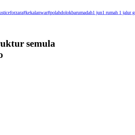
usticeforzara
#kekalanwar
#polahdolokbarumadah
1 jun
1 rumah 1 jalur 
ruktur semula
o