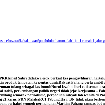
usticeforzara
#kekalanwar
#polahdolokbarumadah
1 jun
1 rumah 1 jalur 
n PKR
Ismail Sabri didakwa esok berkait kes pengisytiharan harta
K
 produk tempatan ke pentas dunia
Rakyat Pahang perlu ambil p
enemuan tulang sebagai kes bunuh
Nurul Izzah diberi cuti sementara
 stabil, perkembangan politik negeri tidak jejas kerjasama – Fa
milang semarak patriotisme, perpaduan rakyat
Hab wanita di Pa
g 21 kerusi PRN Melaka
RCI Tabung Haji: BN tidak akan berkom
epan, perhalusi tempoh permohonan
Maritim Pahang rampas bot ne