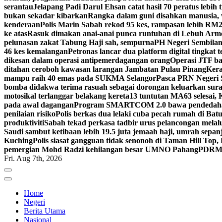
serantau
Jelapang Padi Darul Ehsan catat hasil 70 peratus lebih 
bukan sekadar kibarkan
Rangka dalam guni disahkan manusia, 
kenderaan
Polis Marin Sabah rekod 95 kes, rampasan lebih RM25
ke atas
Rasuk dimakan anai-anai punca runtuhan di Lebuh Arm
pelunasan zakat Tabung Haji sah, sempurna
PH Negeri Sembilan 
46 kes kemalangan
Petronas lancar dua platform digital tingkat
dikesan dalam operasi antipemerdagangan orang
Operasi JTF ba
ditahan ceroboh kawasan larangan Jambatan Pulau Pinang
Kera
mampu raih 40 emas pada SUKMA Selangor
Pasca PRN Negeri Se
bomba didakwa terima rasuah sebagai dorongan keluarkan sur
motosikal terlanggar belakang kereta
13 tuntutan MA63 selesai
pada awal dagangan
Program SMARTCOM 2.0 bawa pendedahan
penilaian risiko
Polis berkas dua lelaki cuba pecah rumah di Ba
produktiviti
Sabah tekad perkasa tadbir urus pelancongan melal
Saudi sambut ketibaan lebih 19.5 juta jemaah haji, umrah sepan
Kuching
Polis siasat gangguan tidak senonoh di Taman Hill Top
pemergian Mohd Radzi kehilangan besar UMNO Pahang
PDRM S
Fri. Aug 7th, 2026
Home
Negeri
Berita Utama
Nasional