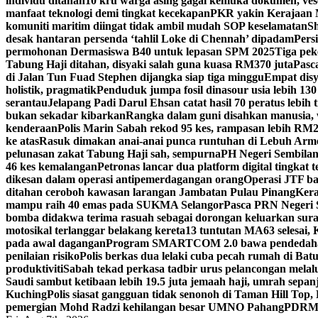
individu ditahan
10 kru warga asing gagal kemuka dokumen, ves
manfaat teknologi demi tingkat kecekapan
PKR yakin Kerajaan M
komuniti maritim diingat tidak ambil mudah SOP keselamatan
Sh
desak hantaran persenda ‘tahlil Loke di Chennah’ dipadam
Pers
permohonan Dermasiswa B40 untuk lepasan SPM 2025
Tiga pek
Tabung Haji ditahan, disyaki salah guna kuasa RM370 juta
Pasc
di Jalan Tun Fuad Stephen dijangka siap tiga minggu
Empat disy
holistik, pragmatik
Penduduk jumpa fosil dinasour usia lebih 130
serantau
Jelapang Padi Darul Ehsan catat hasil 70 peratus lebih 
bukan sekadar kibarkan
Rangka dalam guni disahkan manusia, 
kenderaan
Polis Marin Sabah rekod 95 kes, rampasan lebih RM25
ke atas
Rasuk dimakan anai-anai punca runtuhan di Lebuh Arm
pelunasan zakat Tabung Haji sah, sempurna
PH Negeri Sembilan 
46 kes kemalangan
Petronas lancar dua platform digital tingkat
dikesan dalam operasi antipemerdagangan orang
Operasi JTF ba
ditahan ceroboh kawasan larangan Jambatan Pulau Pinang
Kera
mampu raih 40 emas pada SUKMA Selangor
Pasca PRN Negeri Se
bomba didakwa terima rasuah sebagai dorongan keluarkan sur
motosikal terlanggar belakang kereta
13 tuntutan MA63 selesai
pada awal dagangan
Program SMARTCOM 2.0 bawa pendedahan
penilaian risiko
Polis berkas dua lelaki cuba pecah rumah di Ba
produktiviti
Sabah tekad perkasa tadbir urus pelancongan melal
Saudi sambut ketibaan lebih 19.5 juta jemaah haji, umrah sepan
Kuching
Polis siasat gangguan tidak senonoh di Taman Hill Top
pemergian Mohd Radzi kehilangan besar UMNO Pahang
PDRM S