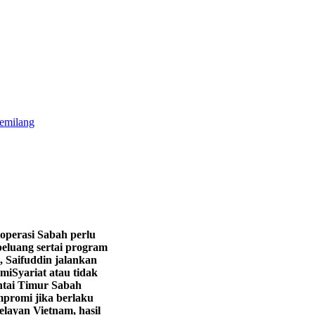
gemilang
operasi Sabah perlu
eluang sertai program
, Saifuddin jalankan
hmi
Syariat atau tidak
ntai Timur Sabah
promi jika berlaku
layan Vietnam, hasil