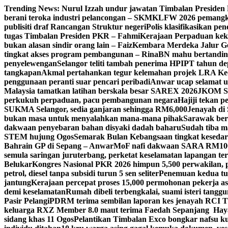
Skip
Trending News:
Nurul Izzah undur jawatan Timbalan Preside
to
berani teroka industri pelancongan – SKM
KLFW 2026 pemangkin
content
publisiti draf Rancangan Struktur negeri
Polis klasifikasikan p
tugas Timbalan Presiden PKR – Fahmi
Kerajaan Perpaduan kekal
bukan alasan sindir orang lain – Faiz
Kembara Merdeka Jalur Ge
tingkat akses program pembangunan – Rina
BN mahu bertandin
penyelewengan
Selangor teliti tambah penerima HPIPT tahun d
tangkapan
Akmal pertahankan tegur kelemahan projek LRA Keda
penggunaan peranti suar pencari peribadi
Anwar ucap selamat 
Malaysia tamatkan latihan berskala besar SAREX 2026
JKOM Sar
perkukuh perpaduan, pacu pembangunan negara
Hajiji tekan 
SUKMA Selangor, sedia ganjaran sehingga RM6,000
Jenayah di 
bukan masa untuk menyalahkan mana-mana pihak
Sarawak bers
dakwaan penyebaran bahan disyaki dadah baharu
Sudah tiba m
STEM hujung Ogos
Semarak Bulan Kebangsaan tingkat keseda
Bahrain GP di Sepang – Anwar
MoF nafi dakwaan SARA RM100 se
semula saringan juruterbang, perketat keselamatan lapangan te
Belukar
Kongres Nasional PKR 2026 himpun 5,500 perwakilan, 
petrol, diesel tanpa subsidi turun 5 sen seliter
Penemuan kedua tul
jantung
Kerajaan percepat proses 15,000 permohonan pekerja as
demi keselamatan
Rumah dibeli terbengkalai, suami isteri tang
Pasir Pelangi
PDRM terima sembilan laporan kes jenayah RCI 
keluarga RXZ Member 8.0 maut terima Faedah Sepanjang Hay
sidang khas 11 Ogos
Pelantikan Timbalan Exco bongkar nafsu ku