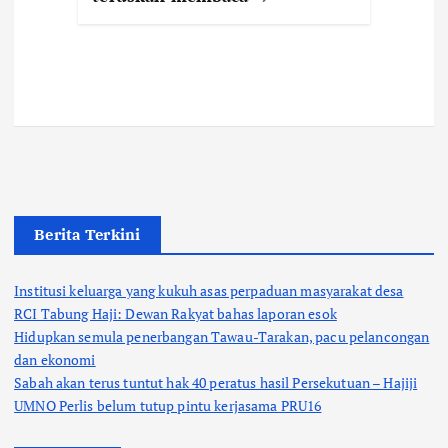
Berita Terkini
Institusi keluarga yang kukuh asas perpaduan masyarakat desa
RCI Tabung Haji: Dewan Rakyat bahas laporan esok
Hidupkan semula penerbangan Tawau-Tarakan, pacu pelancongan
dan ekonomi
Sabah akan terus tuntut hak 40 peratus hasil Persekutuan – Hajiji
UMNO Perlis belum tutup pintu kerjasama PRU16