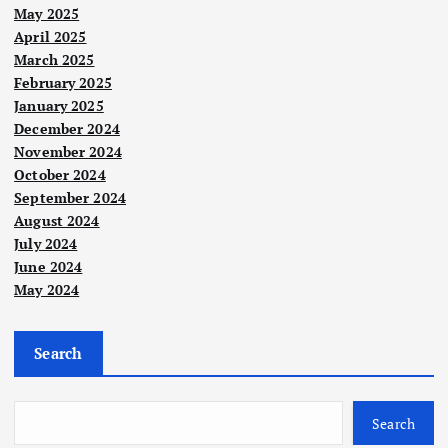
May 2025
April 2025
March 2025
February 2025
January 2025
December 2024
November 2024
October 2024
September 2024
August 2024
July 2024
June 2024
Nege
ri
May 2024
Nege
Sab
ri
Berit
ah
Inst
a
Search
Utam
aka
a
itus
Polit
n
ik
An
i
teru
Search
UM
war
kelu