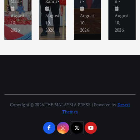
Mail
Ramli
i
n
August
August
August
August
10,
10,
10,
10,
2026
2026
2026
2026
Copyright © 2026 THE MALAYSIA PRESS | Powered by
Desert
Themes