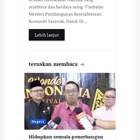
o
A
sejahtera dan berdaya saing. Timbalan
o
p
Menteri Pembangunan Kesejahteraan
k
p
Komuniti Sarawak, Datuk Dr…
Lebih lanjut
teruskan membaca
Negeri
Hidupkan semula penerbangan