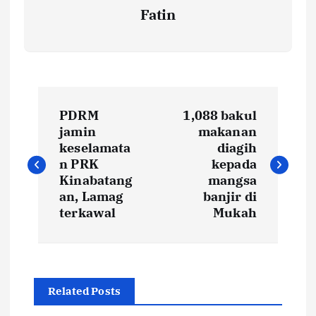
Fatin
P
PDRM
1,088 bakul
o
jamin
makanan
keselamata
diagih
s
n PRK
kepada
Kinabatang
mangsa
t
an, Lamag
banjir di
terkawal
Mukah
n
a
Related Posts
v