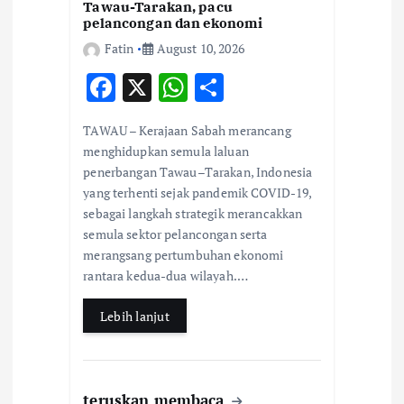
Tawau-Tarakan, pacu
pelancongan dan ekonomi
Fatin
August 10, 2026
F
X
W
S
ac
h
h
TAWAU – Kerajaan Sabah merancang
e
at
ar
menghidupkan semula laluan
b
s
e
penerbangan Tawau–Tarakan, Indonesia
yang terhenti sejak pandemik COVID-19,
o
A
sebagai langkah strategik merancakkan
o
p
semula sektor pelancongan serta
k
p
merangsang pertumbuhan ekonomi
rantara kedua-dua wilayah.…
Lebih lanjut
teruskan membaca