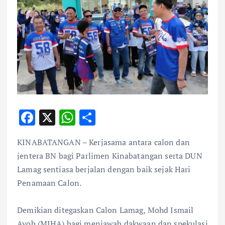
F
X
W
S
ac
h
h
KINABATANGAN – Kerjasama antara calon dan
e
at
ar
jentera BN bagi Parlimen Kinabatangan serta DUN
b
s
e
Lamag sentiasa berjalan dengan baik sejak Hari
o
A
Penamaan Calon.
o
p
k
p
Demikian ditegaskan Calon Lamag, Mohd Ismail
Ayob (MIHA) bagi menjawab dakwaan dan spekulasi