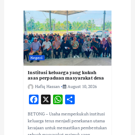
i
g
a
t
Negeri
i
Institusi keluarga yang kukuh
asas perpaduan masyarakat desa
o
Hafiq Hassan
August 10, 2026
F
X
W
S
n
ac
h
h
BETONG – Usaha memperkukuh institusi
e
at
ar
keluarga terus menjadi penekanan utama
b
s
e
kerajaan untuk memastikan pembentukan
sebuah masyarakat majmuk yang