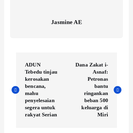
Jasmine AE
P
ADUN
Dana Zakat i-
o
Tebedu tinjau
Asnaf:
kerosakan
Petronas
s
bencana,
bantu
mahu
ringankan
t
penyelesaian
beban 500
segera untuk
keluarga di
n
rakyat Serian
Miri
a