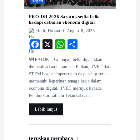
Negeri
PRO-DR 2026 Saratok sedia belia
hadapi cabaran ekonomi digital
Hafiq Hassan
August 8, 2026
F
X
W
S
ac
ha
ha
SARATOK – Golongan belia digalakkan
eb
ts
re
memanfaatkan laluan pendidikan, TVET dan
o
A
STEM bagi memperkukuh daya saing serta
memenuhi keperluan tenaga kerja dalam
o
p
ekonomi digital. TVET merujuk kepada
k
p
Pendidikan Latihan Teknikal dan…
Lebih lanjut
teruskan membaca