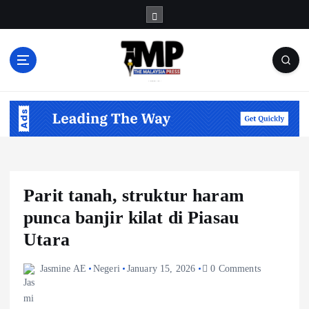
S
k
i
p
t
Informasi Berfakta Membuka Minda
o
c
o
n
t
e
n
Parit tanah, struktur haram
t
punca banjir kilat di Piasau
Utara
Jasmine AE
Negeri
January 15, 2026
0 Comments