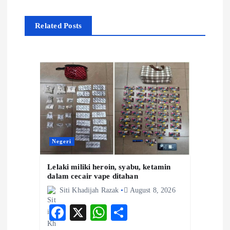
v
Related Posts
i
g
a
t
i
Negeri
Lelaki miliki heroin, syabu, ketamin
o
dalam cecair vape ditahan
Siti Khadijah Razak
August 8, 2026
n
F
X
W
S
ac
ha
ha