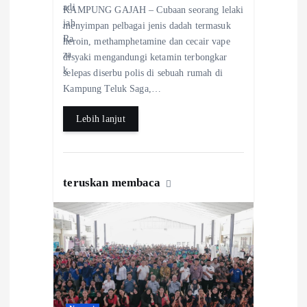
KAMPUNG GAJAH – Cubaan seorang lelaki
eb
ts
re
menyimpan pelbagai jenis dadah termasuk
o
A
heroin, methamphetamine dan cecair vape
disyaki mengandungi ketamin terbongkar
o
p
selepas diserbu polis di sebuah rumah di
k
p
Kampung Teluk Saga,…
Lebih lanjut
teruskan membaca