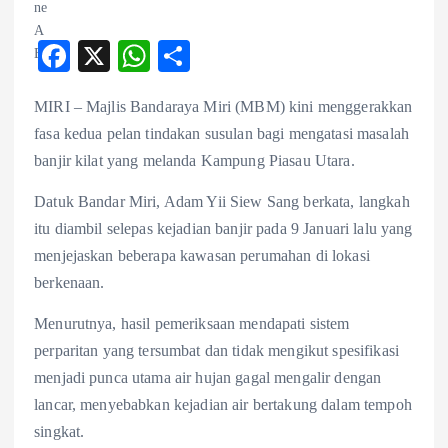
F
X
W
S
ac
ha
ha
MIRI – Majlis Bandaraya Miri (MBM) kini menggerakkan
eb
ts
re
fasa kedua pelan tindakan susulan bagi mengatasi masalah
o
A
banjir kilat yang melanda Kampung Piasau Utara.
o
p
Datuk Bandar Miri, Adam Yii Siew Sang berkata, langkah
k
p
itu diambil selepas kejadian banjir pada 9 Januari lalu yang
menjejaskan beberapa kawasan perumahan di lokasi
berkenaan.
Menurutnya, hasil pemeriksaan mendapati sistem
perparitan yang tersumbat dan tidak mengikut spesifikasi
menjadi punca utama air hujan gagal mengalir dengan
lancar, menyebabkan kejadian air bertakung dalam tempoh
singkat.