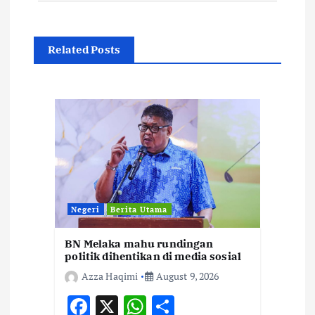
v
i
Related Posts
g
a
t
i
Negeri
Berita Utama
o
BN Melaka mahu rundingan
n
politik dihentikan di media sosial
Azza Haqimi
August 9, 2026
F
X
W
S