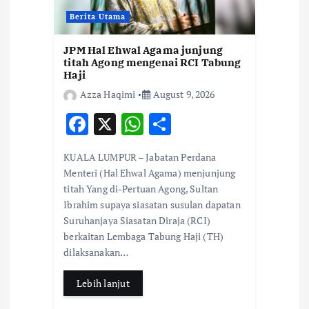
Berita Utama
JPM Hal Ehwal Agama junjung
titah Agong mengenai RCI Tabung
Haji
Azza Haqimi
August 9, 2026
F
X
W
S
ac
h
h
KUALA LUMPUR – Jabatan Perdana
e
at
ar
Menteri (Hal Ehwal Agama) menjunjung
b
s
e
titah Yang di-Pertuan Agong, Sultan
Ibrahim supaya siasatan susulan dapatan
o
A
Suruhanjaya Siasatan Diraja (RCI)
o
p
berkaitan Lembaga Tabung Haji (TH)
k
p
dilaksanakan…
Lebih lanjut