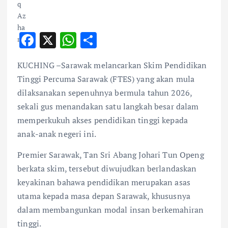
F
X
W
S
ac
h
h
KUCHING –Sarawak melancarkan Skim Pendidikan
e
at
ar
Tinggi Percuma Sarawak (FTES) yang akan mula
b
s
e
dilaksanakan sepenuhnya bermula tahun 2026,
o
A
sekali gus menandakan satu langkah besar dalam
o
p
memperkukuh akses pendidikan tinggi kepada
k
p
anak-anak negeri ini.
Premier Sarawak, Tan Sri Abang Johari Tun Openg
berkata skim, tersebut diwujudkan berlandaskan
keyakinan bahawa pendidikan merupakan asas
utama kepada masa depan Sarawak, khususnya
dalam membangunkan modal insan berkemahiran
tinggi.