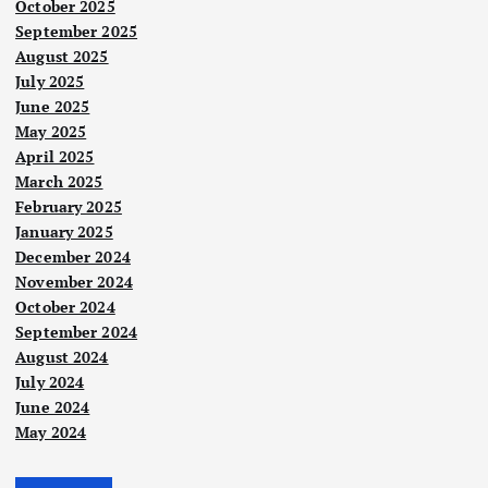
October 2025
September 2025
August 2025
July 2025
June 2025
May 2025
April 2025
March 2025
February 2025
January 2025
December 2024
November 2024
October 2024
September 2024
August 2024
Berit
a
July 2024
Utam
Berit
a
a
June 2024
Utam
a
Sias
May 2024
An
atan
Suka
n