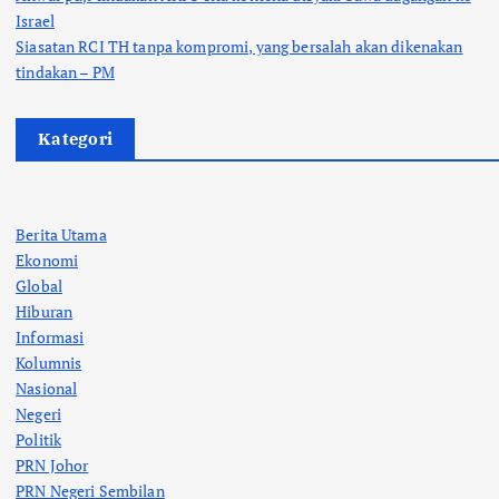
Israel
Siasatan RCI TH tanpa kompromi, yang bersalah akan dikenakan
tindakan – PM
Kategori
Berita Utama
Ekonomi
Global
Hiburan
Informasi
Kolumnis
Nasional
Negeri
Politik
PRN Johor
PRN Negeri Sembilan