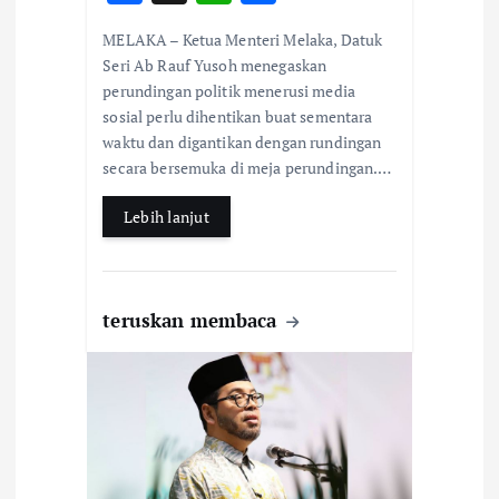
ac
h
h
MELAKA – Ketua Menteri Melaka, Datuk
e
at
ar
Seri Ab Rauf Yusoh menegaskan
b
s
e
perundingan politik menerusi media
sosial perlu dihentikan buat sementara
o
A
waktu dan digantikan dengan rundingan
o
p
secara bersemuka di meja perundingan.…
k
p
Lebih lanjut
teruskan membaca