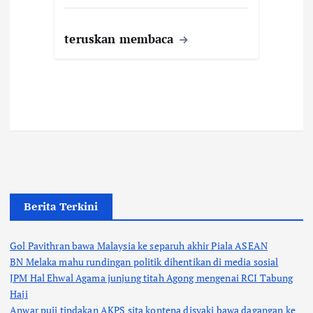
teruskan membaca
Berita Terkini
Gol Pavithran bawa Malaysia ke separuh akhir Piala ASEAN
BN Melaka mahu rundingan politik dihentikan di media sosial
JPM Hal Ehwal Agama junjung titah Agong mengenai RCI Tabung
Haji
Anwar puji tindakan AKPS sita kontena disyaki bawa dagangan ke