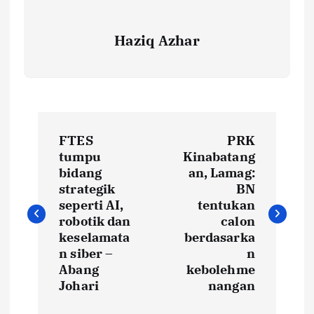
Haziq Azhar
P
FTES
PRK
o
tumpu
Kinabatang
bidang
an, Lamag:
s
strategik
BN
seperti AI,
tentukan
t
robotik dan
calon
keselamata
berdasarka
n siber –
n
n
Abang
kebolehme
Johari
nangan
a