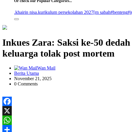
Or check our Popular Categories...
.khairin nisa
.kurikulum persekolahan 2027
[rn sabah
#benteng
#j
Inkues Zara: Saksi ke-50 dedah
keluarga tolak post mortem
Wan Mail
Berita Utama
November 21, 2025
0 Comments
Facebook
X
WhatsApp