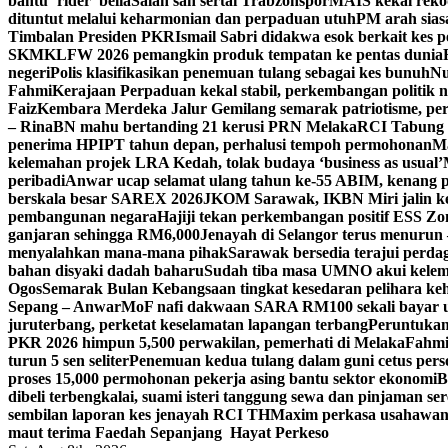
bantu ‘rider’ belia
Salah sah sertai Trabzonspor
MAIS kekal rekod
dituntut melalui keharmonian dan perpaduan utuh
PM arah siasa
Timbalan Presiden PKR
Ismail Sabri didakwa esok berkait kes p
SKM
KLFW 2026 pemangkin produk tempatan ke pentas dunia
negeri
Polis klasifikasikan penemuan tulang sebagai kes bunuh
Nu
Fahmi
Kerajaan Perpaduan kekal stabil, perkembangan politik n
Faiz
Kembara Merdeka Jalur Gemilang semarak patriotisme, pe
– Rina
BN mahu bertanding 21 kerusi PRN Melaka
RCI Tabung H
penerima HPIPT tahun depan, perhalusi tempoh permohonan
Ma
kelemahan projek LRA Kedah, tolak budaya ‘business as usual’
peribadi
Anwar ucap selamat ulang tahun ke-55 ABIM, kenan
berskala besar SAREX 2026
JKOM Sarawak, IKBN Miri jalin ker
pembangunan negara
Hajiji tekan perkembangan positif ESS Zo
ganjaran sehingga RM6,000
Jenayah di Selangor terus menurun 
menyalahkan mana-mana pihak
Sarawak bersedia terajui perda
bahan disyaki dadah baharu
Sudah tiba masa UMNO akui kelema
Ogos
Semarak Bulan Kebangsaan tingkat kesedaran pelihara k
Sepang – Anwar
MoF nafi dakwaan SARA RM100 sekali bayar un
juruterbang, perketat keselamatan lapangan terbang
Peruntukan 
PKR 2026 himpun 5,500 perwakilan, pemerhati di Melaka
Fahmi
turun 5 sen seliter
Penemuan kedua tulang dalam guni cetus pers
proses 15,000 permohonan pekerja asing bantu sektor ekonomi
B
dibeli terbengkalai, suami isteri tanggung sewa dan pinjaman se
sembilan laporan kes jenayah RCI TH
Maxim perkasa usahawan 
maut terima Faedah Sepanjang Hayat Perkeso