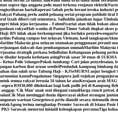
 audit bersih 20 tahun, dakwaan salah urus dana tidak berasas
K
tan segera tiga anggota polis maut terkena renjatan elektrik
Nurul
engisytiharan harta
Koperasi Sabah perlu berani teroka industri 
Rakyat Pahang perlu ambil peluang sertai program publisiti draf
rul Izzah diberi cuti sementara, Saifuddin jalankan tugas Timba
egeri tidak jejas kerjasama – Fahmi
Syariat atau tidak bukan alasa
rpaduan rakyat
Hab wanita di Pantai Timur Sabah tingkat akse
aji: BN tidak akan berkompromi jika berlaku penyelewengan
Se
ritim Pahang rampas bot nelayan Vietnam, hasil tangkapan
Akma
Maritim Malaysia gesa nelayan utamakan penggunaan peranti sua
g perjuangan dakwah dan pembangunan ummah
Maritim Malaysia 
jasama strategik perkasa belia
Bulan Kebangsaan peluang perk
ne disalur kepada kedutaan asing
Perak sasar 50 emas di SUKMA S
– Ketua Polis Selangor
Pokok tumbang: Cari jalan penyelesaian, 
gangan karbon ikut acuan sendiri
Penduduk kampung bimbang d
han dan salah urus Tabung Haji – KJ
SeMURNI anjur bengkel
eharmonian kaum
Pengalaman Singapura jadi rujukan penganjura
tuk semua rakyat berusia 18 tahun ke atas
Kerajaan arah MAG 
segera RM30,000 diluluskan bagi baik pulih jeti di Kampung Be
 anggap ‘Cik Man’ anak seni disegani ramai
Harga runcit petrol, d
oalan
Cik Man meninggal dunia dipercayai akibat serangan jantu
angunan warisan Georgetown perlu diaudit secara sistematik dem
rentak
Agong terima menghadap Premier Sarawak di Istana Pasir 
PKS Sarawak menerusi inisiatif kelengkapan percuma
Tiga kelu