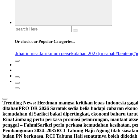
Search
for:
Or check our Popular Categories...
.khairin nisa
.kurikulum persekolahan 2027
[rn sabah
#benteng
#j
Trending News:
Herdman mangsa kritikan lepas Indonesia gagal
ditahan
PRO-DR 2026 Saratok sedia belia hadapi cabaran ekonom
kemudahan di Sarikei bakal dipertingkat, ekonomi baharu turut
Rina
Limbang perlu perkasa promosi pelancongan, manfaat aks
penggal – Fahmi
Sarikei perlu perkasa kemudahan kesihatan, p
Pembangunan 2024–2035
RCI Tabung Haji: Agong titah siasatan
bulan PN berkuasa, RCI Tabung Haji sepatutnya boleh didedah l