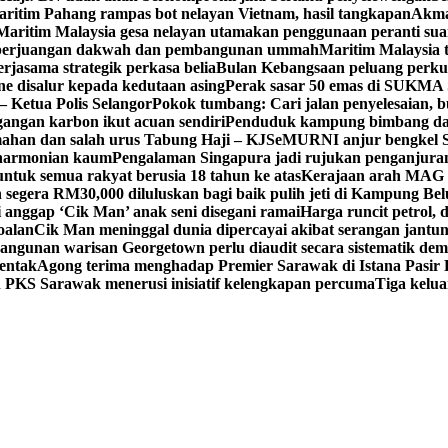
ritim Pahang rampas bot nelayan Vietnam, hasil tangkapan
Akma
Maritim Malaysia gesa nelayan utamakan penggunaan peranti sua
g perjuangan dakwah dan pembangunan ummah
Maritim Malaysia 
jasama strategik perkasa belia
Bulan Kebangsaan peluang perk
ne disalur kepada kedutaan asing
Perak sasar 50 emas di SUKMA S
– Ketua Polis Selangor
Pokok tumbang: Cari jalan penyelesaian, 
gangan karbon ikut acuan sendiri
Penduduk kampung bimbang d
han dan salah urus Tabung Haji – KJ
SeMURNI anjur bengkel
eharmonian kaum
Pengalaman Singapura jadi rujukan penganjura
tuk semua rakyat berusia 18 tahun ke atas
Kerajaan arah MAG 
segera RM30,000 diluluskan bagi baik pulih jeti di Kampung Be
 anggap ‘Cik Man’ anak seni disegani ramai
Harga runcit petrol, d
oalan
Cik Man meninggal dunia dipercayai akibat serangan jantu
angunan warisan Georgetown perlu diaudit secara sistematik dem
rentak
Agong terima menghadap Premier Sarawak di Istana Pasir 
PKS Sarawak menerusi inisiatif kelengkapan percuma
Tiga kelu