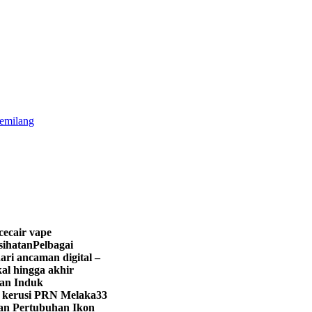
gemilang
cecair vape
sihatan
Pelbagai
ari ancaman digital –
al hingga akhir
lan Induk
1 kerusi PRN Melaka
33
gan Pertubuhan Ikon