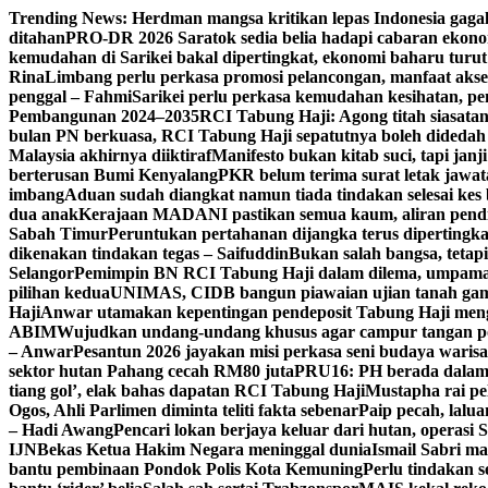
Skip
Trending News:
Herdman mangsa kritikan lepas Indonesia gagal
to
ditahan
PRO-DR 2026 Saratok sedia belia hadapi cabaran ekonom
content
kemudahan di Sarikei bakal dipertingkat, ekonomi baharu turut
Rina
Limbang perlu perkasa promosi pelancongan, manfaat aks
penggal – Fahmi
Sarikei perlu perkasa kemudahan kesihatan, p
Pembangunan 2024–2035
RCI Tabung Haji: Agong titah siasatan
bulan PN berkuasa, RCI Tabung Haji sepatutnya boleh didedah l
Malaysia akhirnya diiktiraf
Manifesto bukan kitab suci, tapi janj
berterusan Bumi Kenyalang
PKR belum terima surat letak jawat
imbang
Aduan sudah diangkat namun tiada tindakan selesai kes b
dua anak
Kerajaan MADANI pastikan semua kaum, aliran pend
Sabah Timur
Peruntukan pertahanan dijangka terus dipertingk
dikenakan tindakan tegas – Saifuddin
Bukan salah bangsa, tetapi 
Selangor
Pemimpin BN RCI Tabung Haji dalam dilema, umpama
pilihan kedua
UNIMAS, CIDB bangun piawaian ujian tanah gam
Haji
Anwar utamakan kepentingan pendeposit Tabung Haji mengat
ABIM
Wujudkan undang-undang khusus agar campur tangan pol
– Anwar
Pesantun 2026 jayakan misi perkasa seni budaya waris
sektor hutan Pahang cecah RM80 juta
PRU16: PH berada dalam 
tiang gol’, elak bahas dapatan RCI Tabung Haji
Mustapha rai pe
Ogos, Ahli Parlimen diminta teliti fakta sebenar
Paip pecah, lalu
– Hadi Awang
Pencari lokan berjaya keluar dari hutan, operasi
IJN
Bekas Ketua Hakim Negara meninggal dunia
Ismail Sabri ma
bantu pembinaan Pondok Polis Kota Kemuning
Perlu tindakan se