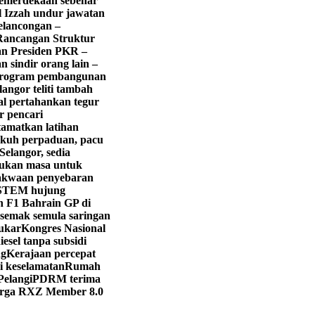
emerdekaan sebenar
 Izzah undur jawatan
pelancongan –
 Rancangan Struktur
lan Presiden PKR –
n sindir orang lain –
s program pembangunan
langor teliti tambah
l pertahankan tegur
r pencari
tamatkan latihan
ukuh perpaduan, pacu
elangor, sedia
bukan masa untuk
akwaan penyebaran
 STEM hujung
n F1 Bahrain GP di
semak semula saringan
lukar
Kongres Nasional
iesel tanpa subsidi
ng
Kerajaan percepat
i keselamatan
Rumah
Pelangi
PDRM terima
arga RXZ Member 8.0