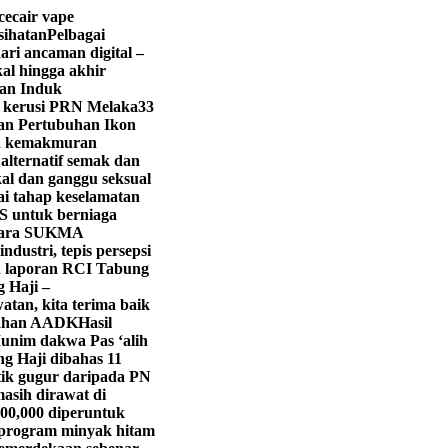
cecair vape
sihatan
Pelbagai
ari ancaman digital –
al hingga akhir
lan Induk
1 kerusi PRN Melaka
33
gan Pertubuhan Ikon
in kemakmuran
lternatif semak dan
kal dan ganggu seksual
ai tahap keselamatan
LS untuk berniaga
Para SUKMA
dustri, tepis persepsi
an laporan RCI Tabung
g Haji –
atan, kita terima baik
itahan AADK
Hasil
unim dakwa Pas ‘alih
g Haji dibahas 11
tik gugur daripada PN
asih dirawat di
0,000 diperuntuk
program minyak hitam