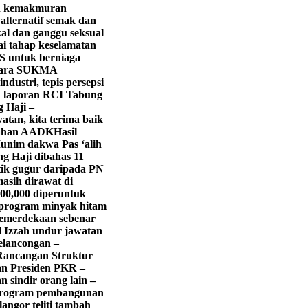
in kemakmuran
lternatif semak dan
kal dan ganggu seksual
ai tahap keselamatan
LS untuk berniaga
Para SUKMA
dustri, tepis persepsi
an laporan RCI Tabung
g Haji –
atan, kita terima baik
itahan AADK
Hasil
unim dakwa Pas ‘alih
g Haji dibahas 11
tik gugur daripada PN
asih dirawat di
0,000 diperuntuk
program minyak hitam
emerdekaan sebenar
 Izzah undur jawatan
pelancongan –
 Rancangan Struktur
lan Presiden PKR –
n sindir orang lain –
s program pembangunan
langor teliti tambah