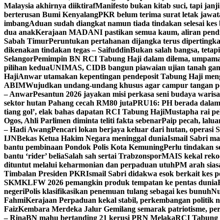
Malaysia akhirnya diiktiraf
Manifesto bukan kitab suci, tapi janj
berterusan Bumi Kenyalang
PKR belum terima surat letak jawat
imbang
Aduan sudah diangkat namun tiada tindakan selesai kes b
dua anak
Kerajaan MADANI pastikan semua kaum, aliran pend
Sabah Timur
Peruntukan pertahanan dijangka terus dipertingk
dikenakan tindakan tegas – Saifuddin
Bukan salah bangsa, tetapi 
Selangor
Pemimpin BN RCI Tabung Haji dalam dilema, umpama
pilihan kedua
UNIMAS, CIDB bangun piawaian ujian tanah gam
Haji
Anwar utamakan kepentingan pendeposit Tabung Haji mengat
ABIM
Wujudkan undang-undang khusus agar campur tangan pol
– Anwar
Pesantun 2026 jayakan misi perkasa seni budaya waris
sektor hutan Pahang cecah RM80 juta
PRU16: PH berada dalam 
tiang gol’, elak bahas dapatan RCI Tabung Haji
Mustapha rai pe
Ogos, Ahli Parlimen diminta teliti fakta sebenar
Paip pecah, lalu
– Hadi Awang
Pencari lokan berjaya keluar dari hutan, operasi
IJN
Bekas Ketua Hakim Negara meninggal dunia
Ismail Sabri ma
bantu pembinaan Pondok Polis Kota Kemuning
Perlu tindakan se
bantu ‘rider’ belia
Salah sah sertai Trabzonspor
MAIS kekal rekod
dituntut melalui keharmonian dan perpaduan utuh
PM arah siasa
Timbalan Presiden PKR
Ismail Sabri didakwa esok berkait kes p
SKM
KLFW 2026 pemangkin produk tempatan ke pentas dunia
negeri
Polis klasifikasikan penemuan tulang sebagai kes bunuh
Nu
Fahmi
Kerajaan Perpaduan kekal stabil, perkembangan politik n
Faiz
Kembara Merdeka Jalur Gemilang semarak patriotisme, pe
– Rina
BN mahu bertanding 21 kerusi PRN Melaka
RCI Tabung H