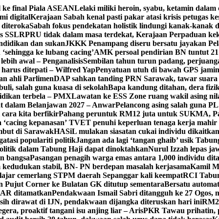
 ke final Piala ASEAN
Lelaki miliki heroin, syabu, ketamin dalam 
i digital
Kerajaan Sabah kenal pasti pakar atasi krisis petugas ke
 diteroka
Sabah fokus pendekatan holistik lindungi kanak-kanak d
es SSLR
PRU tidak dalam masa terdekat, Kerajaan Perpaduan kek
endidikan dan sukan
JKKK Penampang diseru bersatu jayakan Pe
 ‘sehingga ke lubang cacing’
AMK persoal pendirian BN tuntut 2
ebih awal – Penganalisis
Sembilan tahun turun padang, perjuan
i harus ditepati – Wilfred Yap
Penyatuan utuh di bawah GPS jam
an ahli Parlimen
DAP sahkan tanding PRN Sarawak, tawar suara a
uli, salah guna kuasa di sekolah
Bapa kandung ditahan, dera fizi
idikan terbela – PMX
Lawatan ke ESS Zone ruang wakil asing nil
at dalam Belanjawan 2027 – Anwar
Pelancong asing salah guna P
cara kita berfikir
Pahang peruntuk RM12 juta untuk SUKMA, 
 ‘cacing kepanasan’
TVET penuhi keperluan tenaga kerja mahir in
but di Sarawak
HASiL mulakan siasatan cukai individu dikaitk
asi populariti politik
Jangan ada lagi ‘tangan ghaib’ usik Tabun
itik dalam Tabung Haji dapat dinoktahkan
Nurul Izzah lepas jaw
an bangsa
Pasangan penagih warga emas antara 1,000 individu d
kedudukan stabil, BN- PN berdepan masalah kerjasama
Kamil M
lajar cemerlang STPM daerah Sepanggar kali keempat
RCI Tabun
an Pujut Corner ke Bulatan GK ditutup sementara
Bersatu automa
 SAR ditamatkan
Pendakwaan Ismail Sabri ditangguh ke 27 Ogos, m
sih dirawat di IJN, pendakwaan dijangka diteruskan hari ini
RM20
gera, proaktif tangani isu anjing liar – Aris
PKR Tawau prihatin, 