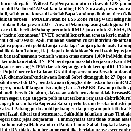
i harus ditepati – Wilfred Yap
Penyatuan utuh di bawah GPS jam
an ahli Parlimen
DAP sahkan tanding PRN Sarawak, tawar suara a
uli, salah guna kuasa di sekolah
Bapa kandung ditahan, dera fizi
idikan terbela – PMX
Lawatan ke ESS Zone ruang wakil asing nil
at dalam Belanjawan 2027 – Anwar
Pelancong asing salah guna P
cara kita berfikir
Pahang peruntuk RM12 juta untuk SUKMA, 
 ‘cacing kepanasan’
TVET penuhi keperluan tenaga kerja mahir in
but di Sarawak
HASiL mulakan siasatan cukai individu dikaitk
asi populariti politik
Jangan ada lagi ‘tangan ghaib’ usik Tabun
itik dalam Tabung Haji dapat dinoktahkan
Nurul Izzah lepas jaw
an bangsa
Pasangan penagih warga emas antara 1,000 individu d
kedudukan stabil, BN- PN berdepan masalah kerjasama
Kamil M
lajar cemerlang STPM daerah Sepanggar kali keempat
RCI Tabun
an Pujut Corner ke Bulatan GK ditutup sementara
Bersatu automa
 SAR ditamatkan
Pendakwaan Ismail Sabri ditangguh ke 27 Ogos, m
sih dirawat di IJN, pendakwaan dijangka diteruskan hari ini
RM20
gera, proaktif tangani isu anjing liar – Aris
PKR Tawau prihatin, 
 audit bersih 20 tahun, dakwaan salah urus dana tidak berasas
K
tan segera tiga anggota polis maut terkena renjatan elektrik
Nurul
engisytiharan harta
Koperasi Sabah perlu berani teroka industri 
Rakyat Pahang perlu ambil peluang sertai program publisiti draf
rul Izzah diberi cuti sementara, Saifuddin jalankan tugas Timba
egeri tidak jejas kerjasama – Fahmi
Syariat atau tidak bukan alasa
rpaduan rakyat
Hab wanita di Pantai Timur Sabah tingkat akse
aji: BN tidak akan berkompromi jika berlaku penyelewengan
Se