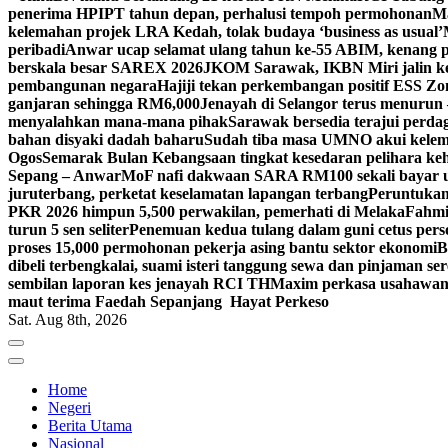
penerima HPIPT tahun depan, perhalusi tempoh permohonan
Ma
kelemahan projek LRA Kedah, tolak budaya ‘business as usual’
peribadi
Anwar ucap selamat ulang tahun ke-55 ABIM, kenan
berskala besar SAREX 2026
JKOM Sarawak, IKBN Miri jalin ker
pembangunan negara
Hajiji tekan perkembangan positif ESS Zo
ganjaran sehingga RM6,000
Jenayah di Selangor terus menurun 
menyalahkan mana-mana pihak
Sarawak bersedia terajui perda
bahan disyaki dadah baharu
Sudah tiba masa UMNO akui kelema
Ogos
Semarak Bulan Kebangsaan tingkat kesedaran pelihara k
Sepang – Anwar
MoF nafi dakwaan SARA RM100 sekali bayar un
juruterbang, perketat keselamatan lapangan terbang
Peruntukan 
PKR 2026 himpun 5,500 perwakilan, pemerhati di Melaka
Fahmi
turun 5 sen seliter
Penemuan kedua tulang dalam guni cetus pers
proses 15,000 permohonan pekerja asing bantu sektor ekonomi
B
dibeli terbengkalai, suami isteri tanggung sewa dan pinjaman se
sembilan laporan kes jenayah RCI TH
Maxim perkasa usahawan 
maut terima Faedah Sepanjang Hayat Perkeso
Sat. Aug 8th, 2026
Home
Negeri
Berita Utama
Nasional