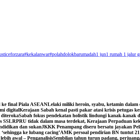
usticeforzara
#kekalanwar
#polahdolokbarumadah
1 jun
1 rumah 1 jalur 
 ke final Piala ASEAN
Lelaki miliki heroin, syabu, ketamin dalam 
i digital
Kerajaan Sabah kenal pasti pakar atasi krisis petugas ke
 diteroka
Sabah fokus pendekatan holistik lindungi kanak-kanak d
es SSLR
PRU tidak dalam masa terdekat, Kerajaan Perpaduan kek
endidikan dan sukan
JKKK Penampang diseru bersatu jayakan Pe
 ‘sehingga ke lubang cacing’
AMK persoal pendirian BN tuntut 2
ebih awal – Penganalisis
Sembilan tahun turun padang, perjuan