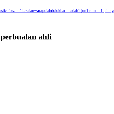
usticeforzara
#kekalanwar
#polahdolokbarumadah
1 jun
1 rumah 1 jalur 
 perbualan ahli