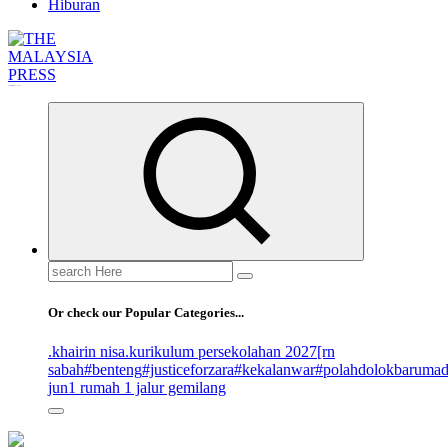
Hiburan
Informasi Berfakta Membuka Minda
Search
for:
Or check our Popular Categories...
.khairin nisa
.kurikulum persekolahan 2027
[rn
sabah
#benteng
#justiceforzara
#kekalanwar
#polahdolokbaruma
jun
1 rumah 1 jalur gemilang