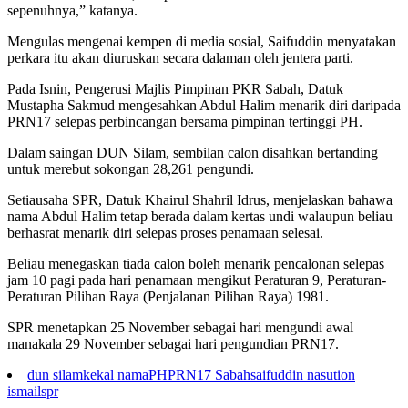
sepenuhnya,” katanya.
Mengulas mengenai kempen di media sosial, Saifuddin menyatakan
perkara itu akan diuruskan secara dalaman oleh jentera parti.
Pada Isnin, Pengerusi Majlis Pimpinan PKR Sabah, Datuk
Mustapha Sakmud mengesahkan Abdul Halim menarik diri daripada
PRN17 selepas perbincangan bersama pimpinan tertinggi PH.
Dalam saingan DUN Silam, sembilan calon disahkan bertanding
untuk merebut sokongan 28,261 pengundi.
Setiausaha SPR, Datuk Khairul Shahril Idrus, menjelaskan bahawa
nama Abdul Halim tetap berada dalam kertas undi walaupun beliau
berhasrat menarik diri selepas proses penamaan selesai.
Beliau menegaskan tiada calon boleh menarik pencalonan selepas
jam 10 pagi pada hari penamaan mengikut Peraturan 9, Peraturan-
Peraturan Pilihan Raya (Penjalanan Pilihan Raya) 1981.
SPR menetapkan 25 November sebagai hari mengundi awal
manakala 29 November sebagai hari pengundian PRN17.
dun silam
kekal nama
PH
PRN17 Sabah
saifuddin nasution
ismail
spr