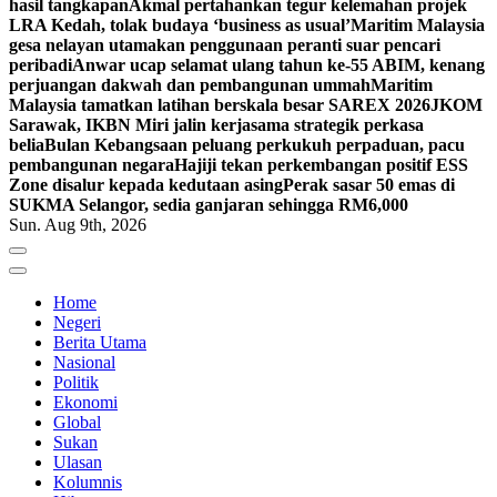
hasil tangkapan
Akmal pertahankan tegur kelemahan projek
LRA Kedah, tolak budaya ‘business as usual’
Maritim Malaysia
gesa nelayan utamakan penggunaan peranti suar pencari
peribadi
Anwar ucap selamat ulang tahun ke-55 ABIM, kenang
perjuangan dakwah dan pembangunan ummah
Maritim
Malaysia tamatkan latihan berskala besar SAREX 2026
JKOM
Sarawak, IKBN Miri jalin kerjasama strategik perkasa
belia
Bulan Kebangsaan peluang perkukuh perpaduan, pacu
pembangunan negara
Hajiji tekan perkembangan positif ESS
Zone disalur kepada kedutaan asing
Perak sasar 50 emas di
SUKMA Selangor, sedia ganjaran sehingga RM6,000
Sun. Aug 9th, 2026
Home
Negeri
Berita Utama
Nasional
Politik
Ekonomi
Global
Sukan
Ulasan
Kolumnis