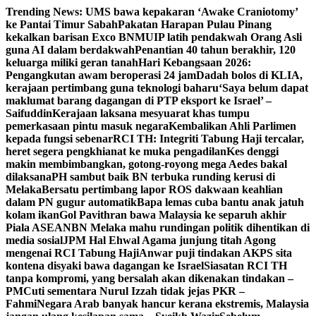
Skip
Trending News:
UMS bawa kepakaran ‘Awake Craniotomy’
to
ke Pantai Timur Sabah
Pakatan Harapan Pulau Pinang
content
kekalkan barisan Exco BN
MUIP latih pendakwah Orang Asli
guna AI dalam berdakwah
Penantian 40 tahun berakhir, 120
keluarga miliki geran tanah
Hari Kebangsaan 2026:
Pengangkutan awam beroperasi 24 jam
Dadah bolos di KLIA,
kerajaan pertimbang guna teknologi baharu
‘Saya belum dapat
maklumat barang dagangan di PTP eksport ke Israel’ –
Saifuddin
Kerajaan laksana mesyuarat khas tumpu
pemerkasaan pintu masuk negara
Kembalikan Ahli Parlimen
kepada fungsi sebenar
RCI TH: Integriti Tabung Haji tercalar,
heret segera pengkhianat ke muka pengadilan
Kes denggi
makin membimbangkan, gotong-royong mega Aedes bakal
dilaksana
PH sambut baik BN terbuka runding kerusi di
Melaka
Bersatu pertimbang lapor ROS dakwaan keahlian
dalam PN gugur automatik
Bapa lemas cuba bantu anak jatuh
kolam ikan
Gol Pavithran bawa Malaysia ke separuh akhir
Piala ASEAN
BN Melaka mahu rundingan politik dihentikan di
media sosial
JPM Hal Ehwal Agama junjung titah Agong
mengenai RCI Tabung Haji
Anwar puji tindakan AKPS sita
kontena disyaki bawa dagangan ke Israel
Siasatan RCI TH
tanpa kompromi, yang bersalah akan dikenakan tindakan –
PM
Cuti sementara Nurul Izzah tidak jejas PKR –
Fahmi
Negara Arab banyak hancur kerana ekstremis, Malaysia