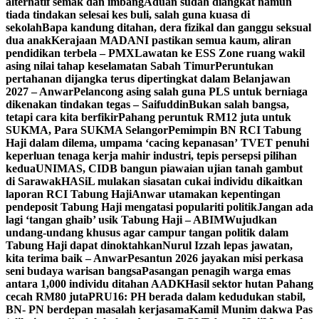
alternatif semak dan imbang
Aduan sudah diangkat namun
tiada tindakan selesai kes buli, salah guna kuasa di
sekolah
Bapa kandung ditahan, dera fizikal dan ganggu seksual
dua anak
Kerajaan MADANI pastikan semua kaum, aliran
pendidikan terbela – PMX
Lawatan ke ESS Zone ruang wakil
asing nilai tahap keselamatan Sabah Timur
Peruntukan
pertahanan dijangka terus dipertingkat dalam Belanjawan
2027 – Anwar
Pelancong asing salah guna PLS untuk berniaga
dikenakan tindakan tegas – Saifuddin
Bukan salah bangsa,
tetapi cara kita berfikir
Pahang peruntuk RM12 juta untuk
SUKMA, Para SUKMA Selangor
Pemimpin BN RCI Tabung
Haji dalam dilema, umpama ‘cacing kepanasan’
TVET penuhi
keperluan tenaga kerja mahir industri, tepis persepsi pilihan
kedua
UNIMAS, CIDB bangun piawaian ujian tanah gambut
di Sarawak
HASiL mulakan siasatan cukai individu dikaitkan
laporan RCI Tabung Haji
Anwar utamakan kepentingan
pendeposit Tabung Haji mengatasi populariti politik
Jangan ada
lagi ‘tangan ghaib’ usik Tabung Haji – ABIM
Wujudkan
undang-undang khusus agar campur tangan politik dalam
Tabung Haji dapat dinoktahkan
Nurul Izzah lepas jawatan,
kita terima baik – Anwar
Pesantun 2026 jayakan misi perkasa
seni budaya warisan bangsa
Pasangan penagih warga emas
antara 1,000 individu ditahan AADK
Hasil sektor hutan Pahang
cecah RM80 juta
PRU16: PH berada dalam kedudukan stabil,
BN- PN berdepan masalah kerjasama
Kamil Munim dakwa Pas