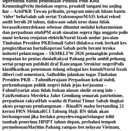
diperuntuk bantu pembinaan Pondok Polis Kota
Kemuning
Perlu tindakan segera, proaktif tangani isu anjing
liar – Aris
PKR Tawau prihatin, program minyak hitam bantu
‘rider’ belia
Salah sah sertai Trabzonspor
MAIS kekal rekod
audit bersih 20 tahun, dakwaan salah urus dana tidak
berasas
Kemerdekaan sebenar dituntut melalui keharmonian
dan perpaduan utuh
PM arah siasatan segera tiga anggota polis
maut terkena renjatan elektrik
Nurul Izzah undur jawatan
Timbalan Presiden PKR
Ismail Sabri didakwa esok berkait kes
pengisytiharan harta
Koperasi Sabah perlu berani teroka
industri pelancongan – SKM
KLFW 2026 pemangkin produk
tempatan ke pentas dunia
Rakyat Pahang perlu ambil peluang
sertai program publisiti draf Rancangan Struktur negeri
Polis
klasifikasikan penemuan tulang sebagai kes bunuh
Nurul Izzah
diberi cuti sementara, Saifuddin jalankan tugas Timbalan
Presiden PKR – Fahmi
Kerajaan Perpaduan kekal stabil,
perkembangan politik negeri tidak jejas kerjasama –
Fahmi
Syariat atau tidak bukan alasan sindir orang lain –
Faiz
Kembara Merdeka Jalur Gemilang semarak patriotisme,
perpaduan rakyat
Hab wanita di Pantai Timur Sabah tingkat
akses program pembangunan – Rina
BN mahu bertanding 21
kerusi PRN Melaka
RCI Tabung Haji: BN tidak akan
berkompromi jika berlaku penyelewengan
Selangor teliti
tambah penerima HPIPT tahun depan, perhalusi tempoh
permohonan
Maritim Pahang rampas bot nelayan Vietnam,