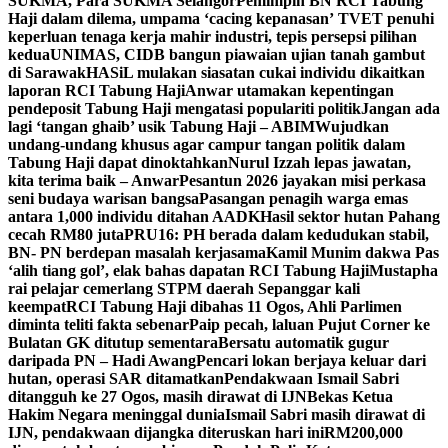
SUKMA, Para SUKMA Selangor
Pemimpin BN RCI Tabung
Haji dalam dilema, umpama ‘cacing kepanasan’
TVET penuhi
keperluan tenaga kerja mahir industri, tepis persepsi pilihan
kedua
UNIMAS, CIDB bangun piawaian ujian tanah gambut
di Sarawak
HASiL mulakan siasatan cukai individu dikaitkan
laporan RCI Tabung Haji
Anwar utamakan kepentingan
pendeposit Tabung Haji mengatasi populariti politik
Jangan ada
lagi ‘tangan ghaib’ usik Tabung Haji – ABIM
Wujudkan
undang-undang khusus agar campur tangan politik dalam
Tabung Haji dapat dinoktahkan
Nurul Izzah lepas jawatan,
kita terima baik – Anwar
Pesantun 2026 jayakan misi perkasa
seni budaya warisan bangsa
Pasangan penagih warga emas
antara 1,000 individu ditahan AADK
Hasil sektor hutan Pahang
cecah RM80 juta
PRU16: PH berada dalam kedudukan stabil,
BN- PN berdepan masalah kerjasama
Kamil Munim dakwa Pas
‘alih tiang gol’, elak bahas dapatan RCI Tabung Haji
Mustapha
rai pelajar cemerlang STPM daerah Sepanggar kali
keempat
RCI Tabung Haji dibahas 11 Ogos, Ahli Parlimen
diminta teliti fakta sebenar
Paip pecah, laluan Pujut Corner ke
Bulatan GK ditutup sementara
Bersatu automatik gugur
daripada PN – Hadi Awang
Pencari lokan berjaya keluar dari
hutan, operasi SAR ditamatkan
Pendakwaan Ismail Sabri
ditangguh ke 27 Ogos, masih dirawat di IJN
Bekas Ketua
Hakim Negara meninggal dunia
Ismail Sabri masih dirawat di
IJN, pendakwaan dijangka diteruskan hari ini
RM200,000