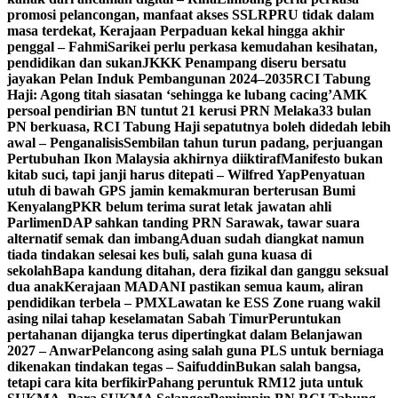
promosi pelancongan, manfaat akses SSLR
PRU tidak dalam
masa terdekat, Kerajaan Perpaduan kekal hingga akhir
penggal – Fahmi
Sarikei perlu perkasa kemudahan kesihatan,
pendidikan dan sukan
JKKK Penampang diseru bersatu
jayakan Pelan Induk Pembangunan 2024–2035
RCI Tabung
Haji: Agong titah siasatan ‘sehingga ke lubang cacing’
AMK
persoal pendirian BN tuntut 21 kerusi PRN Melaka
33 bulan
PN berkuasa, RCI Tabung Haji sepatutnya boleh didedah lebih
awal – Penganalisis
Sembilan tahun turun padang, perjuangan
Pertubuhan Ikon Malaysia akhirnya diiktiraf
Manifesto bukan
kitab suci, tapi janji harus ditepati – Wilfred Yap
Penyatuan
utuh di bawah GPS jamin kemakmuran berterusan Bumi
Kenyalang
PKR belum terima surat letak jawatan ahli
Parlimen
DAP sahkan tanding PRN Sarawak, tawar suara
alternatif semak dan imbang
Aduan sudah diangkat namun
tiada tindakan selesai kes buli, salah guna kuasa di
sekolah
Bapa kandung ditahan, dera fizikal dan ganggu seksual
dua anak
Kerajaan MADANI pastikan semua kaum, aliran
pendidikan terbela – PMX
Lawatan ke ESS Zone ruang wakil
asing nilai tahap keselamatan Sabah Timur
Peruntukan
pertahanan dijangka terus dipertingkat dalam Belanjawan
2027 – Anwar
Pelancong asing salah guna PLS untuk berniaga
dikenakan tindakan tegas – Saifuddin
Bukan salah bangsa,
tetapi cara kita berfikir
Pahang peruntuk RM12 juta untuk