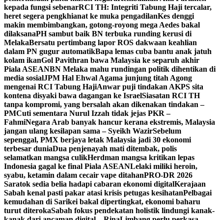
kepada fungsi sebenar
RCI TH: Integriti Tabung Haji tercalar,
heret segera pengkhianat ke muka pengadilan
Kes denggi
makin membimbangkan, gotong-royong mega Aedes bakal
dilaksana
PH sambut baik BN terbuka runding kerusi di
Melaka
Bersatu pertimbang lapor ROS dakwaan keahlian
dalam PN gugur automatik
Bapa lemas cuba bantu anak jatuh
kolam ikan
Gol Pavithran bawa Malaysia ke separuh akhir
Piala ASEAN
BN Melaka mahu rundingan politik dihentikan di
media sosial
JPM Hal Ehwal Agama junjung titah Agong
mengenai RCI Tabung Haji
Anwar puji tindakan AKPS sita
kontena disyaki bawa dagangan ke Israel
Siasatan RCI TH
tanpa kompromi, yang bersalah akan dikenakan tindakan –
PM
Cuti sementara Nurul Izzah tidak jejas PKR –
Fahmi
Negara Arab banyak hancur kerana ekstremis, Malaysia
jangan ulang kesilapan sama – Syeikh Wazir
Sebelum
sepenggal, PMX berjaya letak Malaysia jadi 30 ekonomi
terbesar dunia
Dua penjenayah mati ditembak, polis
selamatkan mangsa culik
Herdman mangsa kritikan lepas
Indonesia gagal ke final Piala ASEAN
Lelaki miliki heroin,
syabu, ketamin dalam cecair vape ditahan
PRO-DR 2026
Saratok sedia belia hadapi cabaran ekonomi digital
Kerajaan
Sabah kenal pasti pakar atasi krisis petugas kesihatan
Pelbagai
kemudahan di Sarikei bakal dipertingkat, ekonomi baharu
turut diteroka
Sabah fokus pendekatan holistik lindungi kanak-
kanak dari ancaman digital – Rina
Limbang perlu perkasa