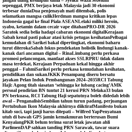
jangan ulang kesilapan sama – Syeikh Wazir
Sebelum
sepenggal, PMX berjaya letak Malaysia jadi 30 ekonomi
terbesar dunia
Dua penjenayah mati ditembak, polis
selamatkan mangsa culik
Herdman mangsa kritikan lepas
Indonesia gagal ke final Piala ASEAN
Lelaki miliki heroin,
syabu, ketamin dalam cecair vape ditahan
PRO-DR 2026
Saratok sedia belia hadapi cabaran ekonomi digital
Kerajaan
Sabah kenal pasti pakar atasi krisis petugas kesihatan
Pelbagai
kemudahan di Sarikei bakal dipertingkat, ekonomi baharu
turut diteroka
Sabah fokus pendekatan holistik lindungi kanak-
kanak dari ancaman digital – Rina
Limbang perlu perkasa
promosi pelancongan, manfaat akses SSLR
PRU tidak dalam
masa terdekat, Kerajaan Perpaduan kekal hingga akhir
penggal – Fahmi
Sarikei perlu perkasa kemudahan kesihatan,
pendidikan dan sukan
JKKK Penampang diseru bersatu
jayakan Pelan Induk Pembangunan 2024–2035
RCI Tabung
Haji: Agong titah siasatan ‘sehingga ke lubang cacing’
AMK
persoal pendirian BN tuntut 21 kerusi PRN Melaka
33 bulan
PN berkuasa, RCI Tabung Haji sepatutnya boleh didedah lebih
awal – Penganalisis
Sembilan tahun turun padang, perjuangan
Pertubuhan Ikon Malaysia akhirnya diiktiraf
Manifesto bukan
kitab suci, tapi janji harus ditepati – Wilfred Yap
Penyatuan
utuh di bawah GPS jamin kemakmuran berterusan Bumi
Kenyalang
PKR belum terima surat letak jawatan ahli
Parlimen
DAP sahkan tanding PRN Sarawak, tawar suara