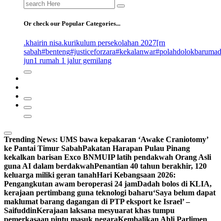
Search
for:
Or check our Popular Categories...
.khairin nisa
.kurikulum persekolahan 2027
[rn
sabah
#benteng
#justiceforzara
#kekalanwar
#polahdolokbaruma
jun
1 rumah 1 jalur gemilang
Trending News:
UMS bawa kepakaran ‘Awake Craniotomy’
ke Pantai Timur Sabah
Pakatan Harapan Pulau Pinang
kekalkan barisan Exco BN
MUIP latih pendakwah Orang Asli
guna AI dalam berdakwah
Penantian 40 tahun berakhir, 120
keluarga miliki geran tanah
Hari Kebangsaan 2026:
Pengangkutan awam beroperasi 24 jam
Dadah bolos di KLIA,
kerajaan pertimbang guna teknologi baharu
‘Saya belum dapat
maklumat barang dagangan di PTP eksport ke Israel’ –
Saifuddin
Kerajaan laksana mesyuarat khas tumpu
pemerkasaan pintu masuk negara
Kembalikan Ahli Parlimen