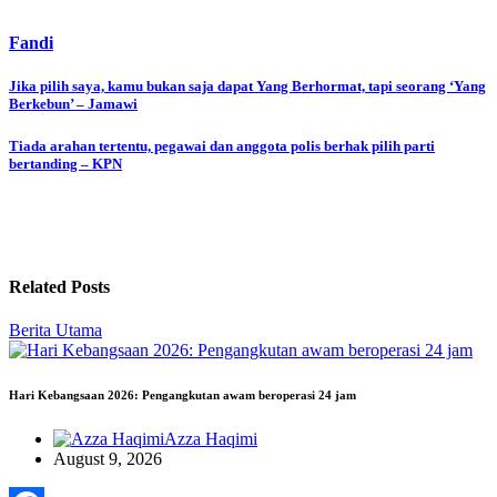
Fandi
Post
Jika pilih saya, kamu bukan saja dapat Yang Berhormat, tapi seorang ‘Yang
Berkebun’ – Jamawi
navigation
Tiada arahan tertentu, pegawai dan anggota polis berhak pilih parti
bertanding – KPN
Related Posts
Berita Utama
Hari Kebangsaan 2026: Pengangkutan awam beroperasi 24 jam
Azza Haqimi
August 9, 2026