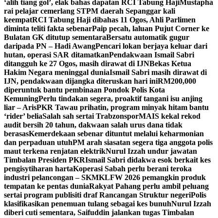
‘alih tiang gol’, elak bahas dapatan RCI Tabung Haji
Mustapha
rai pelajar cemerlang STPM daerah Sepanggar kali
keempat
RCI Tabung Haji dibahas 11 Ogos, Ahli Parlimen
diminta teliti fakta sebenar
Paip pecah, laluan Pujut Corner ke
Bulatan GK ditutup sementara
Bersatu automatik gugur
daripada PN – Hadi Awang
Pencari lokan berjaya keluar dari
hutan, operasi SAR ditamatkan
Pendakwaan Ismail Sabri
ditangguh ke 27 Ogos, masih dirawat di IJN
Bekas Ketua
Hakim Negara meninggal dunia
Ismail Sabri masih dirawat di
IJN, pendakwaan dijangka diteruskan hari ini
RM200,000
diperuntuk bantu pembinaan Pondok Polis Kota
Kemuning
Perlu tindakan segera, proaktif tangani isu anjing
liar – Aris
PKR Tawau prihatin, program minyak hitam bantu
‘rider’ belia
Salah sah sertai Trabzonspor
MAIS kekal rekod
audit bersih 20 tahun, dakwaan salah urus dana tidak
berasas
Kemerdekaan sebenar dituntut melalui keharmonian
dan perpaduan utuh
PM arah siasatan segera tiga anggota polis
maut terkena renjatan elektrik
Nurul Izzah undur jawatan
Timbalan Presiden PKR
Ismail Sabri didakwa esok berkait kes
pengisytiharan harta
Koperasi Sabah perlu berani teroka
industri pelancongan – SKM
KLFW 2026 pemangkin produk
tempatan ke pentas dunia
Rakyat Pahang perlu ambil peluang
sertai program publisiti draf Rancangan Struktur negeri
Polis
klasifikasikan penemuan tulang sebagai kes bunuh
Nurul Izzah
diberi cuti sementara, Saifuddin jalankan tugas Timbalan