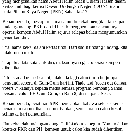
yang mengekalkan nama Abdul Halim Sidek Gulam Hassan dalam
kertas undi bagi kerusi Dewan Undangan Negeri (DUN) Silam
pada Pilihan Raya Negeri (PRN) Sabah ke-17.
Beliau berkata, meskipun nama calon itu kekal mengikut ketetapan
undang-undang, PKR dan PH telah menghentikan sepenuhnya
operasi kempen Abdul Halim sejurus selepas beliau mengumumkan
penarikan diri.
“Ya, nama kekal dalam kertas undi. Dari sudut undang-undang, kita
tidak boleh ubah.
“Tapi bila kita kata tarik diri, maksudnya segala operasi kempen
dihentikan.
“Tidak ada lagi sesi santai, tidak ada lagi calon turun berjumpa
pengundi seperti di Gum-Gum hari ini. Tiada lagi ‘reach out dengan
voters’,” katanya kepada media semasa program Sembang Santai
bersama calon PH Gum Gum, di Batu 8, di sini pada Selasa.
Beliau berkata, peraturan SPR menetapkan bahawa selepas kertas
penamaan calon dihantar dan disahkan, semua nama calon kekal
sehingga hari pengundian.
“Itu kehendak undang-undang. Jadi biarkan ia begitu. Namun dalam
konteks PKR dan PH, kempen untuk calon kita sudah dihentikan