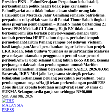
Presiden PKR – Fahmi
Kerajaan Perpaduan kekal stabil,
perkembangan politik negeri tidak jejas kerjasama –
Fahmi
Syariat atau tidak bukan alasan sindir orang lain –
Faiz
Kembara Merdeka Jalur Gemilang semarak patriotisme,
perpaduan rakyat
Hab wanita di Pantai Timur Sabah tingkat
akses program pembangunan – Rina
BN mahu bertanding 21
kerusi PRN Melaka
RCI Tabung Haji: BN tidak akan
berkompromi jika berlaku penyelewengan
Selangor teliti
tambah penerima HPIPT tahun depan, perhalusi tempoh
permohonan
Maritim Pahang rampas bot nelayan Vietnam,
hasil tangkapan
Akmal pertahankan tegur kelemahan projek
LRA Kedah, tolak budaya ‘business as usual’
Maritim Malaysia
gesa nelayan utamakan penggunaan peranti suar pencari
peribadi
Anwar ucap selamat ulang tahun ke-55 ABIM, kenang
perjuangan dakwah dan pembangunan ummah
Maritim
Malaysia tamatkan latihan berskala besar SAREX 2026
JKOM
Sarawak, IKBN Miri jalin kerjasama strategik perkasa
belia
Bulan Kebangsaan peluang perkukuh perpaduan, pacu
pembangunan negara
Hajiji tekan perkembangan positif ESS
Zone disalur kepada kedutaan asing
Perak sasar 50 emas di
SUKMA Selangor, sedia ganjaran sehingga RM6,000
Sun. Aug 9th, 2026