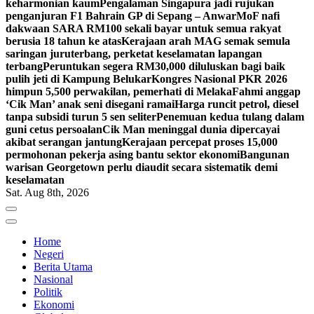
keharmonian kaum
Pengalaman Singapura jadi rujukan
penganjuran F1 Bahrain GP di Sepang – Anwar
MoF nafi
dakwaan SARA RM100 sekali bayar untuk semua rakyat
berusia 18 tahun ke atas
Kerajaan arah MAG semak semula
saringan juruterbang, perketat keselamatan lapangan
terbang
Peruntukan segera RM30,000 diluluskan bagi baik
pulih jeti di Kampung Belukar
Kongres Nasional PKR 2026
himpun 5,500 perwakilan, pemerhati di Melaka
Fahmi anggap
‘Cik Man’ anak seni disegani ramai
Harga runcit petrol, diesel
tanpa subsidi turun 5 sen seliter
Penemuan kedua tulang dalam
guni cetus persoalan
Cik Man meninggal dunia dipercayai
akibat serangan jantung
Kerajaan percepat proses 15,000
permohonan pekerja asing bantu sektor ekonomi
Bangunan
warisan Georgetown perlu diaudit secara sistematik demi
keselamatan
Sat. Aug 8th, 2026
Home
Negeri
Berita Utama
Nasional
Politik
Ekonomi