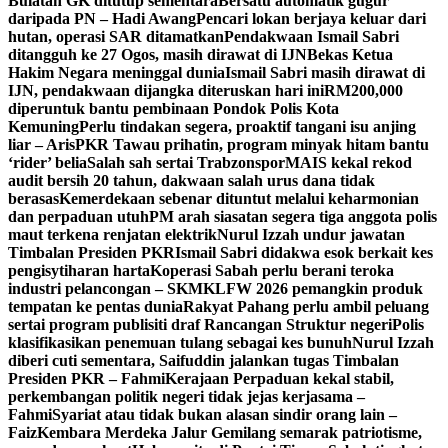
Bulatan GK ditutup sementara
Bersatu automatik gugur
daripada PN – Hadi Awang
Pencari lokan berjaya keluar dari
hutan, operasi SAR ditamatkan
Pendakwaan Ismail Sabri
ditangguh ke 27 Ogos, masih dirawat di IJN
Bekas Ketua
Hakim Negara meninggal dunia
Ismail Sabri masih dirawat di
IJN, pendakwaan dijangka diteruskan hari ini
RM200,000
diperuntuk bantu pembinaan Pondok Polis Kota
Kemuning
Perlu tindakan segera, proaktif tangani isu anjing
liar – Aris
PKR Tawau prihatin, program minyak hitam bantu
‘rider’ belia
Salah sah sertai Trabzonspor
MAIS kekal rekod
audit bersih 20 tahun, dakwaan salah urus dana tidak
berasas
Kemerdekaan sebenar dituntut melalui keharmonian
dan perpaduan utuh
PM arah siasatan segera tiga anggota polis
maut terkena renjatan elektrik
Nurul Izzah undur jawatan
Timbalan Presiden PKR
Ismail Sabri didakwa esok berkait kes
pengisytiharan harta
Koperasi Sabah perlu berani teroka
industri pelancongan – SKM
KLFW 2026 pemangkin produk
tempatan ke pentas dunia
Rakyat Pahang perlu ambil peluang
sertai program publisiti draf Rancangan Struktur negeri
Polis
klasifikasikan penemuan tulang sebagai kes bunuh
Nurul Izzah
diberi cuti sementara, Saifuddin jalankan tugas Timbalan
Presiden PKR – Fahmi
Kerajaan Perpaduan kekal stabil,
perkembangan politik negeri tidak jejas kerjasama –
Fahmi
Syariat atau tidak bukan alasan sindir orang lain –
Faiz
Kembara Merdeka Jalur Gemilang semarak patriotisme,