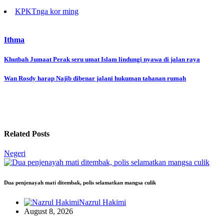
KPKT
nga kor ming
Ithma
Post
Khutbah Jumaat Perak seru umat Islam lindungi nyawa di jalan raya
navigation
Wan Rosdy harap Najib dibenar jalani hukuman tahanan rumah
Related Posts
Negeri
Dua penjenayah mati ditembak, polis selamatkan mangsa culik
Nazrul Hakimi
August 8, 2026