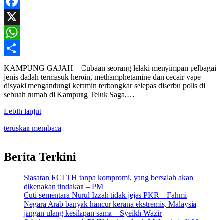
Facebook
X
WhatsApp
Share
KAMPUNG GAJAH – Cubaan seorang lelaki menyimpan pelbagai
jenis dadah termasuk heroin, methamphetamine dan cecair vape
disyaki mengandungi ketamin terbongkar selepas diserbu polis di
sebuah rumah di Kampung Teluk Saga,…
Lebih lanjut
teruskan membaca
Berita Terkini
Siasatan RCI TH tanpa kompromi, yang bersalah akan
dikenakan tindakan – PM
Cuti sementara Nurul Izzah tidak jejas PKR – Fahmi
Negara Arab banyak hancur kerana ekstremis, Malaysia
jangan ulang kesilapan sama – Syeikh Wazir