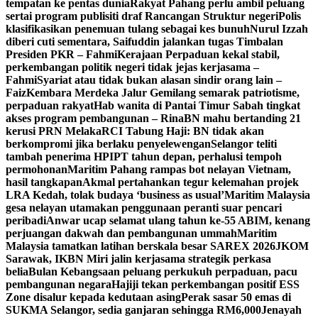
tempatan ke pentas dunia
Rakyat Pahang perlu ambil peluang
sertai program publisiti draf Rancangan Struktur negeri
Polis
klasifikasikan penemuan tulang sebagai kes bunuh
Nurul Izzah
diberi cuti sementara, Saifuddin jalankan tugas Timbalan
Presiden PKR – Fahmi
Kerajaan Perpaduan kekal stabil,
perkembangan politik negeri tidak jejas kerjasama –
Fahmi
Syariat atau tidak bukan alasan sindir orang lain –
Faiz
Kembara Merdeka Jalur Gemilang semarak patriotisme,
perpaduan rakyat
Hab wanita di Pantai Timur Sabah tingkat
akses program pembangunan – Rina
BN mahu bertanding 21
kerusi PRN Melaka
RCI Tabung Haji: BN tidak akan
berkompromi jika berlaku penyelewengan
Selangor teliti
tambah penerima HPIPT tahun depan, perhalusi tempoh
permohonan
Maritim Pahang rampas bot nelayan Vietnam,
hasil tangkapan
Akmal pertahankan tegur kelemahan projek
LRA Kedah, tolak budaya ‘business as usual’
Maritim Malaysia
gesa nelayan utamakan penggunaan peranti suar pencari
peribadi
Anwar ucap selamat ulang tahun ke-55 ABIM, kenang
perjuangan dakwah dan pembangunan ummah
Maritim
Malaysia tamatkan latihan berskala besar SAREX 2026
JKOM
Sarawak, IKBN Miri jalin kerjasama strategik perkasa
belia
Bulan Kebangsaan peluang perkukuh perpaduan, pacu
pembangunan negara
Hajiji tekan perkembangan positif ESS
Zone disalur kepada kedutaan asing
Perak sasar 50 emas di
SUKMA Selangor, sedia ganjaran sehingga RM6,000
Jenayah