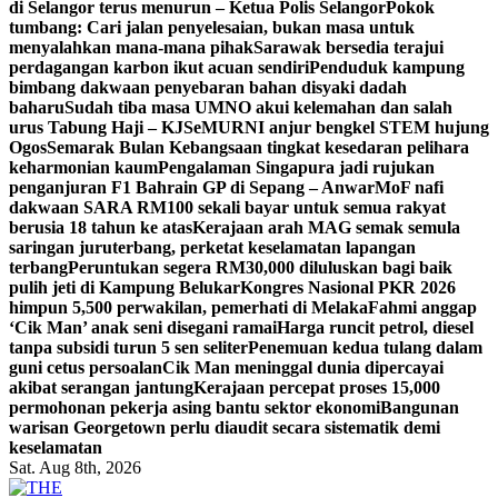
di Selangor terus menurun – Ketua Polis Selangor
Pokok
tumbang: Cari jalan penyelesaian, bukan masa untuk
menyalahkan mana-mana pihak
Sarawak bersedia terajui
perdagangan karbon ikut acuan sendiri
Penduduk kampung
bimbang dakwaan penyebaran bahan disyaki dadah
baharu
Sudah tiba masa UMNO akui kelemahan dan salah
urus Tabung Haji – KJ
SeMURNI anjur bengkel STEM hujung
Ogos
Semarak Bulan Kebangsaan tingkat kesedaran pelihara
keharmonian kaum
Pengalaman Singapura jadi rujukan
penganjuran F1 Bahrain GP di Sepang – Anwar
MoF nafi
dakwaan SARA RM100 sekali bayar untuk semua rakyat
berusia 18 tahun ke atas
Kerajaan arah MAG semak semula
saringan juruterbang, perketat keselamatan lapangan
terbang
Peruntukan segera RM30,000 diluluskan bagi baik
pulih jeti di Kampung Belukar
Kongres Nasional PKR 2026
himpun 5,500 perwakilan, pemerhati di Melaka
Fahmi anggap
‘Cik Man’ anak seni disegani ramai
Harga runcit petrol, diesel
tanpa subsidi turun 5 sen seliter
Penemuan kedua tulang dalam
guni cetus persoalan
Cik Man meninggal dunia dipercayai
akibat serangan jantung
Kerajaan percepat proses 15,000
permohonan pekerja asing bantu sektor ekonomi
Bangunan
warisan Georgetown perlu diaudit secara sistematik demi
keselamatan
Sat. Aug 8th, 2026