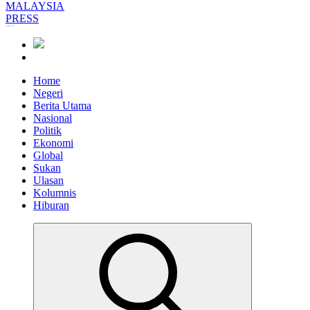
Informasi Berfakta Membuka Minda
Home
Negeri
Berita Utama
Nasional
Politik
Ekonomi
Global
Sukan
Ulasan
Kolumnis
Hiburan