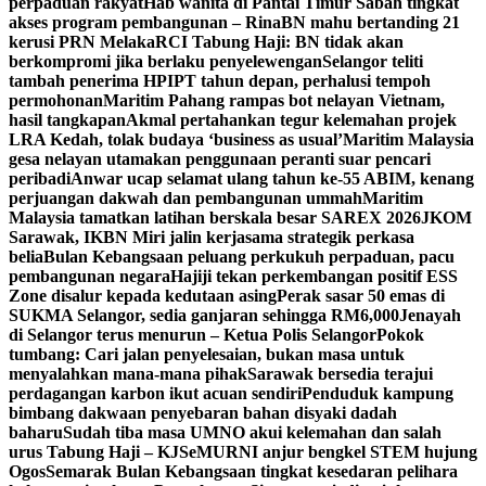
perpaduan rakyat
Hab wanita di Pantai Timur Sabah tingkat
akses program pembangunan – Rina
BN mahu bertanding 21
kerusi PRN Melaka
RCI Tabung Haji: BN tidak akan
berkompromi jika berlaku penyelewengan
Selangor teliti
tambah penerima HPIPT tahun depan, perhalusi tempoh
permohonan
Maritim Pahang rampas bot nelayan Vietnam,
hasil tangkapan
Akmal pertahankan tegur kelemahan projek
LRA Kedah, tolak budaya ‘business as usual’
Maritim Malaysia
gesa nelayan utamakan penggunaan peranti suar pencari
peribadi
Anwar ucap selamat ulang tahun ke-55 ABIM, kenang
perjuangan dakwah dan pembangunan ummah
Maritim
Malaysia tamatkan latihan berskala besar SAREX 2026
JKOM
Sarawak, IKBN Miri jalin kerjasama strategik perkasa
belia
Bulan Kebangsaan peluang perkukuh perpaduan, pacu
pembangunan negara
Hajiji tekan perkembangan positif ESS
Zone disalur kepada kedutaan asing
Perak sasar 50 emas di
SUKMA Selangor, sedia ganjaran sehingga RM6,000
Jenayah
di Selangor terus menurun – Ketua Polis Selangor
Pokok
tumbang: Cari jalan penyelesaian, bukan masa untuk
menyalahkan mana-mana pihak
Sarawak bersedia terajui
perdagangan karbon ikut acuan sendiri
Penduduk kampung
bimbang dakwaan penyebaran bahan disyaki dadah
baharu
Sudah tiba masa UMNO akui kelemahan dan salah
urus Tabung Haji – KJ
SeMURNI anjur bengkel STEM hujung
Ogos
Semarak Bulan Kebangsaan tingkat kesedaran pelihara