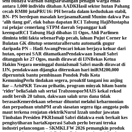
seni budaya warisan bangsa
Pasangan penagih warga emas
antara 1,000 individu ditahan AADK
Hasil sektor hutan Pahang
cecah RM80 juta
PRU16: PH berada dalam kedudukan stabil,
BN- PN berdepan masalah kerjasama
Kamil Munim dakwa Pas
‘alih tiang gol’, elak bahas dapatan RCI Tabung Haji
Mustapha
rai pelajar cemerlang STPM daerah Sepanggar kali
keempat
RCI Tabung Haji dibahas 11 Ogos, Ahli Parlimen
diminta teliti fakta sebenar
Paip pecah, laluan Pujut Corner ke
Bulatan GK ditutup sementara
Bersatu automatik gugur
daripada PN – Hadi Awang
Pencari lokan berjaya keluar dari
hutan, operasi SAR ditamatkan
Pendakwaan Ismail Sabri
ditangguh ke 27 Ogos, masih dirawat di IJN
Bekas Ketua
Hakim Negara meninggal dunia
Ismail Sabri masih dirawat di
IJN, pendakwaan dijangka diteruskan hari ini
RM200,000
diperuntuk bantu pembinaan Pondok Polis Kota
Kemuning
Perlu tindakan segera, proaktif tangani isu anjing
liar – Aris
PKR Tawau prihatin, program minyak hitam bantu
‘rider’ belia
Salah sah sertai Trabzonspor
MAIS kekal rekod
audit bersih 20 tahun, dakwaan salah urus dana tidak
berasas
Kemerdekaan sebenar dituntut melalui keharmonian
dan perpaduan utuh
PM arah siasatan segera tiga anggota polis
maut terkena renjatan elektrik
Nurul Izzah undur jawatan
Timbalan Presiden PKR
Ismail Sabri didakwa esok berkait kes
pengisytiharan harta
Koperasi Sabah perlu berani teroka
industri pelancongan – SKM
KLFW 2026 pemangkin produk