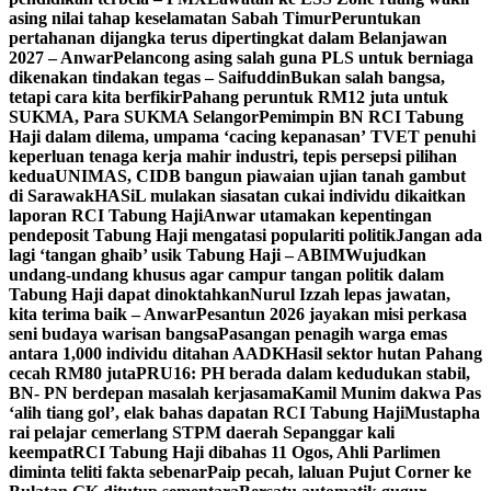
asing nilai tahap keselamatan Sabah Timur
Peruntukan
pertahanan dijangka terus dipertingkat dalam Belanjawan
2027 – Anwar
Pelancong asing salah guna PLS untuk berniaga
dikenakan tindakan tegas – Saifuddin
Bukan salah bangsa,
tetapi cara kita berfikir
Pahang peruntuk RM12 juta untuk
SUKMA, Para SUKMA Selangor
Pemimpin BN RCI Tabung
Haji dalam dilema, umpama ‘cacing kepanasan’
TVET penuhi
keperluan tenaga kerja mahir industri, tepis persepsi pilihan
kedua
UNIMAS, CIDB bangun piawaian ujian tanah gambut
di Sarawak
HASiL mulakan siasatan cukai individu dikaitkan
laporan RCI Tabung Haji
Anwar utamakan kepentingan
pendeposit Tabung Haji mengatasi populariti politik
Jangan ada
lagi ‘tangan ghaib’ usik Tabung Haji – ABIM
Wujudkan
undang-undang khusus agar campur tangan politik dalam
Tabung Haji dapat dinoktahkan
Nurul Izzah lepas jawatan,
kita terima baik – Anwar
Pesantun 2026 jayakan misi perkasa
seni budaya warisan bangsa
Pasangan penagih warga emas
antara 1,000 individu ditahan AADK
Hasil sektor hutan Pahang
cecah RM80 juta
PRU16: PH berada dalam kedudukan stabil,
BN- PN berdepan masalah kerjasama
Kamil Munim dakwa Pas
‘alih tiang gol’, elak bahas dapatan RCI Tabung Haji
Mustapha
rai pelajar cemerlang STPM daerah Sepanggar kali
keempat
RCI Tabung Haji dibahas 11 Ogos, Ahli Parlimen
diminta teliti fakta sebenar
Paip pecah, laluan Pujut Corner ke