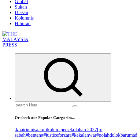
Global
Sukan
Ulasan
Kolumnis
Hiburan
Informasi Berfakta Membuka Minda
Search
for:
Or check our Popular Categories...
.khairin nisa
.kurikulum persekolahan 2027
[rn
sabah
#benteng
#justiceforzara
#kekalanwar
#polahdolokbaruma