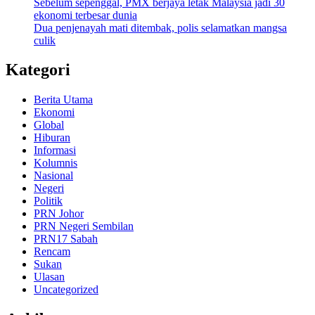
Sebelum sepenggal, PMX berjaya letak Malaysia jadi 30
ekonomi terbesar dunia
Dua penjenayah mati ditembak, polis selamatkan mangsa
culik
Kategori
Berita Utama
Ekonomi
Global
Hiburan
Informasi
Kolumnis
Nasional
Negeri
Politik
PRN Johor
PRN Negeri Sembilan
PRN17 Sabah
Rencam
Sukan
Ulasan
Uncategorized