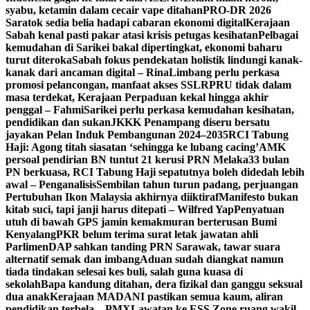
syabu, ketamin dalam cecair vape ditahan
PRO-DR 2026
Saratok sedia belia hadapi cabaran ekonomi digital
Kerajaan
Sabah kenal pasti pakar atasi krisis petugas kesihatan
Pelbagai
kemudahan di Sarikei bakal dipertingkat, ekonomi baharu
turut diteroka
Sabah fokus pendekatan holistik lindungi kanak-
kanak dari ancaman digital – Rina
Limbang perlu perkasa
promosi pelancongan, manfaat akses SSLR
PRU tidak dalam
masa terdekat, Kerajaan Perpaduan kekal hingga akhir
penggal – Fahmi
Sarikei perlu perkasa kemudahan kesihatan,
pendidikan dan sukan
JKKK Penampang diseru bersatu
jayakan Pelan Induk Pembangunan 2024–2035
RCI Tabung
Haji: Agong titah siasatan ‘sehingga ke lubang cacing’
AMK
persoal pendirian BN tuntut 21 kerusi PRN Melaka
33 bulan
PN berkuasa, RCI Tabung Haji sepatutnya boleh didedah lebih
awal – Penganalisis
Sembilan tahun turun padang, perjuangan
Pertubuhan Ikon Malaysia akhirnya diiktiraf
Manifesto bukan
kitab suci, tapi janji harus ditepati – Wilfred Yap
Penyatuan
utuh di bawah GPS jamin kemakmuran berterusan Bumi
Kenyalang
PKR belum terima surat letak jawatan ahli
Parlimen
DAP sahkan tanding PRN Sarawak, tawar suara
alternatif semak dan imbang
Aduan sudah diangkat namun
tiada tindakan selesai kes buli, salah guna kuasa di
sekolah
Bapa kandung ditahan, dera fizikal dan ganggu seksual
dua anak
Kerajaan MADANI pastikan semua kaum, aliran
pendidikan terbela – PMX
Lawatan ke ESS Zone ruang wakil