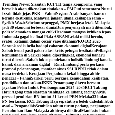
Skip
Trending News:
Siasatan RCI TH tanpa kompromi, yang
to
bersalah akan dikenakan tindakan – PM
Cuti sementara Nurul
content
Izzah tidak jejas PKR – Fahmi
Negara Arab banyak hancur
kerana ekstremis, Malaysia jangan ulang kesilapan sama –
Syeikh Wazir
Sebelum sepenggal, PMX berjaya letak Malaysia
jadi 30 ekonomi terbesar dunia
Dua penjenayah mati ditembak,
polis selamatkan mangsa culik
Herdman mangsa kritikan lepas
Indonesia gagal ke final Piala ASEAN
Lelaki miliki heroin,
syabu, ketamin dalam cecair vape ditahan
PRO-DR 2026
Saratok sedia belia hadapi cabaran ekonomi digital
Kerajaan
Sabah kenal pasti pakar atasi krisis petugas kesihatan
Pelbagai
kemudahan di Sarikei bakal dipertingkat, ekonomi baharu
turut diteroka
Sabah fokus pendekatan holistik lindungi kanak-
kanak dari ancaman digital – Rina
Limbang perlu perkasa
promosi pelancongan, manfaat akses SSLR
PRU tidak dalam
masa terdekat, Kerajaan Perpaduan kekal hingga akhir
penggal – Fahmi
Sarikei perlu perkasa kemudahan kesihatan,
pendidikan dan sukan
JKKK Penampang diseru bersatu
jayakan Pelan Induk Pembangunan 2024–2035
RCI Tabung
Haji: Agong titah siasatan ‘sehingga ke lubang cacing’
AMK
persoal pendirian BN tuntut 21 kerusi PRN Melaka
33 bulan
PN berkuasa, RCI Tabung Haji sepatutnya boleh didedah lebih
awal – Penganalisis
Sembilan tahun turun padang, perjuangan
Pertubuhan Ikon Malaysia akhirnya diiktiraf
Manifesto bukan