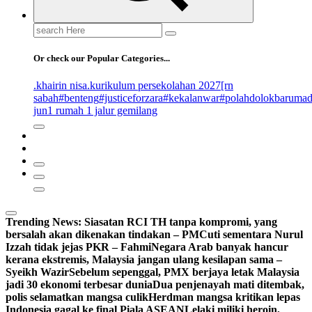
Search
for:
Or check our Popular Categories...
.khairin nisa
.kurikulum persekolahan 2027
[rn
sabah
#benteng
#justiceforzara
#kekalanwar
#polahdolokbaruma
jun
1 rumah 1 jalur gemilang
Trending News:
Siasatan RCI TH tanpa kompromi, yang
bersalah akan dikenakan tindakan – PM
Cuti sementara Nurul
Izzah tidak jejas PKR – Fahmi
Negara Arab banyak hancur
kerana ekstremis, Malaysia jangan ulang kesilapan sama –
Syeikh Wazir
Sebelum sepenggal, PMX berjaya letak Malaysia
jadi 30 ekonomi terbesar dunia
Dua penjenayah mati ditembak,
polis selamatkan mangsa culik
Herdman mangsa kritikan lepas
Indonesia gagal ke final Piala ASEAN
Lelaki miliki heroin,