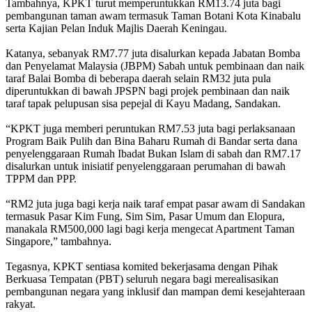
Tambahnya, KPKT turut memperuntukkan RM13.74 juta bagi
pembangunan taman awam termasuk Taman Botani Kota Kinabalu
serta Kajian Pelan Induk Majlis Daerah Keningau.
Katanya, sebanyak RM7.77 juta disalurkan kepada Jabatan Bomba
dan Penyelamat Malaysia (JBPM) Sabah untuk pembinaan dan naik
taraf Balai Bomba di beberapa daerah selain RM32 juta pula
diperuntukkan di bawah JPSPN bagi projek pembinaan dan naik
taraf tapak pelupusan sisa pepejal di Kayu Madang, Sandakan.
“KPKT juga memberi peruntukan RM7.53 juta bagi perlaksanaan
Program Baik Pulih dan Bina Baharu Rumah di Bandar serta dana
penyelenggaraan Rumah Ibadat Bukan Islam di sabah dan RM7.17
disalurkan untuk inisiatif penyelenggaraan perumahan di bawah
TPPM dan PPP.
“RM2 juta juga bagi kerja naik taraf empat pasar awam di Sandakan
termasuk Pasar Kim Fung, Sim Sim, Pasar Umum dan Elopura,
manakala RM500,000 lagi bagi kerja mengecat Apartment Taman
Singapore,” tambahnya.
Tegasnya, KPKT sentiasa komited bekerjasama dengan Pihak
Berkuasa Tempatan (PBT) seluruh negara bagi merealisasikan
pembangunan negara yang inklusif dan mampan demi kesejahteraan
rakyat.