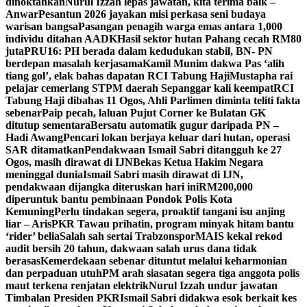
dinoktahkan
Nurul Izzah lepas jawatan, kita terima baik –
Anwar
Pesantun 2026 jayakan misi perkasa seni budaya
warisan bangsa
Pasangan penagih warga emas antara 1,000
individu ditahan AADK
Hasil sektor hutan Pahang cecah RM80
juta
PRU16: PH berada dalam kedudukan stabil, BN- PN
berdepan masalah kerjasama
Kamil Munim dakwa Pas ‘alih
tiang gol’, elak bahas dapatan RCI Tabung Haji
Mustapha rai
pelajar cemerlang STPM daerah Sepanggar kali keempat
RCI
Tabung Haji dibahas 11 Ogos, Ahli Parlimen diminta teliti fakta
sebenar
Paip pecah, laluan Pujut Corner ke Bulatan GK
ditutup sementara
Bersatu automatik gugur daripada PN –
Hadi Awang
Pencari lokan berjaya keluar dari hutan, operasi
SAR ditamatkan
Pendakwaan Ismail Sabri ditangguh ke 27
Ogos, masih dirawat di IJN
Bekas Ketua Hakim Negara
meninggal dunia
Ismail Sabri masih dirawat di IJN,
pendakwaan dijangka diteruskan hari ini
RM200,000
diperuntuk bantu pembinaan Pondok Polis Kota
Kemuning
Perlu tindakan segera, proaktif tangani isu anjing
liar – Aris
PKR Tawau prihatin, program minyak hitam bantu
‘rider’ belia
Salah sah sertai Trabzonspor
MAIS kekal rekod
audit bersih 20 tahun, dakwaan salah urus dana tidak
berasas
Kemerdekaan sebenar dituntut melalui keharmonian
dan perpaduan utuh
PM arah siasatan segera tiga anggota polis
maut terkena renjatan elektrik
Nurul Izzah undur jawatan
Timbalan Presiden PKR
Ismail Sabri didakwa esok berkait kes