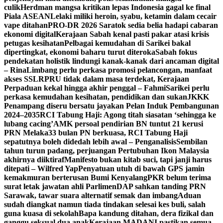
culik
Herdman mangsa kritikan lepas Indonesia gagal ke final
Piala ASEAN
Lelaki miliki heroin, syabu, ketamin dalam cecair
vape ditahan
PRO-DR 2026 Saratok sedia belia hadapi cabaran
ekonomi digital
Kerajaan Sabah kenal pasti pakar atasi krisis
petugas kesihatan
Pelbagai kemudahan di Sarikei bakal
dipertingkat, ekonomi baharu turut diteroka
Sabah fokus
pendekatan holistik lindungi kanak-kanak dari ancaman digital
– Rina
Limbang perlu perkasa promosi pelancongan, manfaat
akses SSLR
PRU tidak dalam masa terdekat, Kerajaan
Perpaduan kekal hingga akhir penggal – Fahmi
Sarikei perlu
perkasa kemudahan kesihatan, pendidikan dan sukan
JKKK
Penampang diseru bersatu jayakan Pelan Induk Pembangunan
2024–2035
RCI Tabung Haji: Agong titah siasatan ‘sehingga ke
lubang cacing’
AMK persoal pendirian BN tuntut 21 kerusi
PRN Melaka
33 bulan PN berkuasa, RCI Tabung Haji
sepatutnya boleh didedah lebih awal – Penganalisis
Sembilan
tahun turun padang, perjuangan Pertubuhan Ikon Malaysia
akhirnya diiktiraf
Manifesto bukan kitab suci, tapi janji harus
ditepati – Wilfred Yap
Penyatuan utuh di bawah GPS jamin
kemakmuran berterusan Bumi Kenyalang
PKR belum terima
surat letak jawatan ahli Parlimen
DAP sahkan tanding PRN
Sarawak, tawar suara alternatif semak dan imbang
Aduan
sudah diangkat namun tiada tindakan selesai kes buli, salah
guna kuasa di sekolah
Bapa kandung ditahan, dera fizikal dan
ganggu seksual dua anak
Kerajaan MADANI pastikan semua