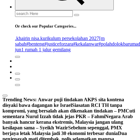
Search
for:
Or check our Popular Categories...
.khairin nisa
.kurikulum persekolahan 2027
[rn
sabah
#benteng
#justiceforzara
#kekalanwar
#polahdolokbaruma
jun
1 rumah 1 jalur gemilang
Trending News:
Anwar puji tindakan AKPS sita kontena
disyaki bawa dagangan ke Israel
Siasatan RCI TH tanpa
kompromi, yang bersalah akan dikenakan tindakan – PM
Cuti
sementara Nurul Izzah tidak jejas PKR – Fahmi
Negara Arab
banyak hancur kerana ekstremis, Malaysia jangan ulang
kesilapan sama – Syeikh Wazir
Sebelum sepenggal, PMX
berjaya letak Malaysia jadi 30 ekonomi terbesar dunia
Dua
penjenayah mati ditembak, polis selamatkan mangsa