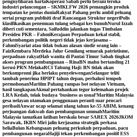
pengisytiharan harta
Koperasi Sabah perlu berani teroka
industri pelancongan – SKM
KLFW 2026 pemangkin produk
tempatan ke pentas dunia
Rakyat Pahang perlu ambil peluang
sertai program publisiti draf Rancangan Struktur negeri
Polis
klasifikasikan penemuan tulang sebagai kes bunuh
Nurul Izzah
diberi cuti sementara, Saifuddin jalankan tugas Timbalan
Presiden PKR – Fahmi
Kerajaan Perpaduan kekal stabil,
perkembangan politik negeri tidak jejas kerjasama –
Fahmi
Syariat atau tidak bukan alasan sindir orang lain –
Faiz
Kembara Merdeka Jalur Gemilang semarak patriotisme,
perpaduan rakyat
Hab wanita di Pantai Timur Sabah tingkat
akses program pembangunan – Rina
BN mahu bertanding 21
kerusi PRN Melaka
RCI Tabung Haji: BN tidak akan
berkompromi jika berlaku penyelewengan
Selangor teliti
tambah penerima HPIPT tahun depan, perhalusi tempoh
permohonan
Maritim Pahang rampas bot nelayan Vietnam,
hasil tangkapan
Akmal pertahankan tegur kelemahan projek
LRA Kedah, tolak budaya ‘business as usual’
Maritim Malaysia
gesa nelayan utamakan penggunaan peranti suar pencari
peribadi
Anwar ucap selamat ulang tahun ke-55 ABIM, kenang
perjuangan dakwah dan pembangunan ummah
Maritim
Malaysia tamatkan latihan berskala besar SAREX 2026
JKOM
Sarawak, IKBN Miri jalin kerjasama strategik perkasa
belia
Bulan Kebangsaan peluang perkukuh perpaduan, pacu
pembangunan negara
Hajiji tekan perkembangan positif ESS