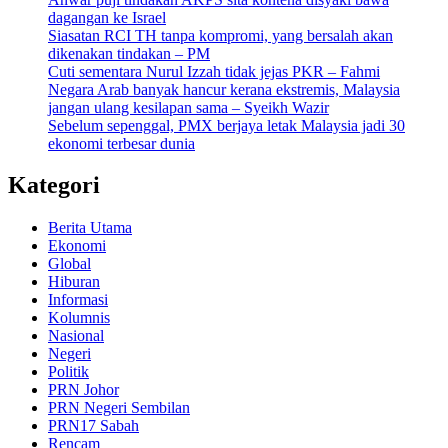
dagangan ke Israel
Siasatan RCI TH tanpa kompromi, yang bersalah akan
dikenakan tindakan – PM
Cuti sementara Nurul Izzah tidak jejas PKR – Fahmi
Negara Arab banyak hancur kerana ekstremis, Malaysia
jangan ulang kesilapan sama – Syeikh Wazir
Sebelum sepenggal, PMX berjaya letak Malaysia jadi 30
ekonomi terbesar dunia
Kategori
Berita Utama
Ekonomi
Global
Hiburan
Informasi
Kolumnis
Nasional
Negeri
Politik
PRN Johor
PRN Negeri Sembilan
PRN17 Sabah
Rencam