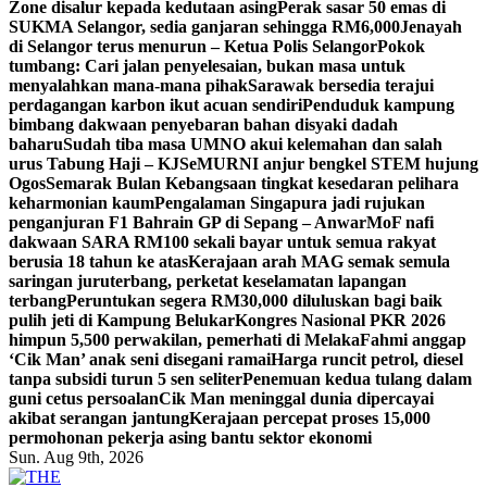
Zone disalur kepada kedutaan asing
Perak sasar 50 emas di
SUKMA Selangor, sedia ganjaran sehingga RM6,000
Jenayah
di Selangor terus menurun – Ketua Polis Selangor
Pokok
tumbang: Cari jalan penyelesaian, bukan masa untuk
menyalahkan mana-mana pihak
Sarawak bersedia terajui
perdagangan karbon ikut acuan sendiri
Penduduk kampung
bimbang dakwaan penyebaran bahan disyaki dadah
baharu
Sudah tiba masa UMNO akui kelemahan dan salah
urus Tabung Haji – KJ
SeMURNI anjur bengkel STEM hujung
Ogos
Semarak Bulan Kebangsaan tingkat kesedaran pelihara
keharmonian kaum
Pengalaman Singapura jadi rujukan
penganjuran F1 Bahrain GP di Sepang – Anwar
MoF nafi
dakwaan SARA RM100 sekali bayar untuk semua rakyat
berusia 18 tahun ke atas
Kerajaan arah MAG semak semula
saringan juruterbang, perketat keselamatan lapangan
terbang
Peruntukan segera RM30,000 diluluskan bagi baik
pulih jeti di Kampung Belukar
Kongres Nasional PKR 2026
himpun 5,500 perwakilan, pemerhati di Melaka
Fahmi anggap
‘Cik Man’ anak seni disegani ramai
Harga runcit petrol, diesel
tanpa subsidi turun 5 sen seliter
Penemuan kedua tulang dalam
guni cetus persoalan
Cik Man meninggal dunia dipercayai
akibat serangan jantung
Kerajaan percepat proses 15,000
permohonan pekerja asing bantu sektor ekonomi
Sun. Aug 9th, 2026