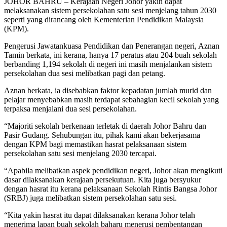
JOHOR BAHRU – Kerajaan Negeri Johor yakin dapat
melaksanakan sistem persekolahan satu sesi menjelang tahun 2030
seperti yang dirancang oleh Kementerian Pendidikan Malaysia
(KPM).
Pengerusi Jawatankuasa Pendidikan dan Penerangan negeri, Aznan
Tamin berkata, ini kerana, hanya 17 peratus atau 204 buah sekolah
berbanding 1,194 sekolah di negeri ini masih menjalankan sistem
persekolahan dua sesi melibatkan pagi dan petang.
Aznan berkata, ia disebabkan faktor kepadatan jumlah murid dan
pelajar menyebabkan masih terdapat sebahagian kecil sekolah yang
terpaksa menjalani dua sesi persekolahan.
“Majoriti sekolah berkenaan terletak di daerah Johor Bahru dan
Pasir Gudang. Sehubungan itu, pihak kami akan bekerjasama
dengan KPM bagi memastikan hasrat pelaksanaan sistem
persekolahan satu sesi menjelang 2030 tercapai.
“Apabila melibatkan aspek pendidikan negeri, Johor akan mengikuti
dasar dilaksanakan kerajaan persekutuan. Kita juga bersyukur
dengan hasrat itu kerana pelaksanaan Sekolah Rintis Bangsa Johor
(SRBJ) juga melibatkan sistem persekolahan satu sesi.
“Kita yakin hasrat itu dapat dilaksanakan kerana Johor telah
menerima lapan buah sekolah baharu menerusi pembentangan