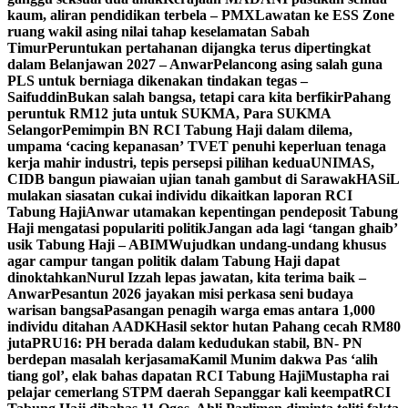
kaum, aliran pendidikan terbela – PMX
Lawatan ke ESS Zone
ruang wakil asing nilai tahap keselamatan Sabah
Timur
Peruntukan pertahanan dijangka terus dipertingkat
dalam Belanjawan 2027 – Anwar
Pelancong asing salah guna
PLS untuk berniaga dikenakan tindakan tegas –
Saifuddin
Bukan salah bangsa, tetapi cara kita berfikir
Pahang
peruntuk RM12 juta untuk SUKMA, Para SUKMA
Selangor
Pemimpin BN RCI Tabung Haji dalam dilema,
umpama ‘cacing kepanasan’
TVET penuhi keperluan tenaga
kerja mahir industri, tepis persepsi pilihan kedua
UNIMAS,
CIDB bangun piawaian ujian tanah gambut di Sarawak
HASiL
mulakan siasatan cukai individu dikaitkan laporan RCI
Tabung Haji
Anwar utamakan kepentingan pendeposit Tabung
Haji mengatasi populariti politik
Jangan ada lagi ‘tangan ghaib’
usik Tabung Haji – ABIM
Wujudkan undang-undang khusus
agar campur tangan politik dalam Tabung Haji dapat
dinoktahkan
Nurul Izzah lepas jawatan, kita terima baik –
Anwar
Pesantun 2026 jayakan misi perkasa seni budaya
warisan bangsa
Pasangan penagih warga emas antara 1,000
individu ditahan AADK
Hasil sektor hutan Pahang cecah RM80
juta
PRU16: PH berada dalam kedudukan stabil, BN- PN
berdepan masalah kerjasama
Kamil Munim dakwa Pas ‘alih
tiang gol’, elak bahas dapatan RCI Tabung Haji
Mustapha rai
pelajar cemerlang STPM daerah Sepanggar kali keempat
RCI