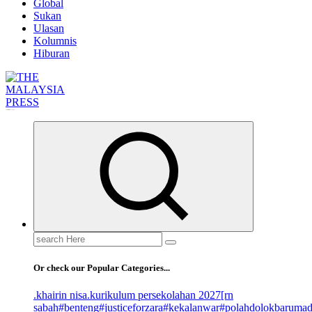
Global
Sukan
Ulasan
Kolumnis
Hiburan
Informasi Berfakta Membuka Minda
Search
for:
Or check our Popular Categories...
.khairin nisa
.kurikulum persekolahan 2027
[rn
sabah
#benteng
#justiceforzara
#kekalanwar
#polahdolokbaruma