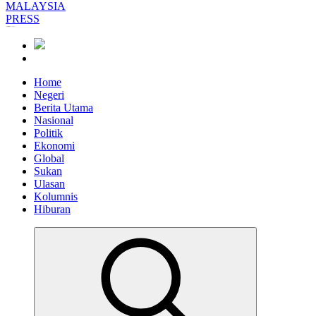
Informasi Berfakta Membuka Minda
Home
Negeri
Berita Utama
Nasional
Politik
Ekonomi
Global
Sukan
Ulasan
Kolumnis
Hiburan