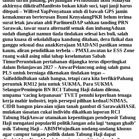
tahun turun padang, perjuangan Pertubuhan Ikon Malaysia
akhirnya diiktiraf
Manifesto bukan kitab suci, tapi janji harus
ditepati – Wilfred Yap
Penyatuan utuh di bawah GPS jamin
kemakmuran berterusan Bumi Kenyalang
PKR belum terima
surat letak jawatan ahli Parlimen
DAP sahkan tanding PRN
Sarawak, tawar suara alternatif semak dan imbang
Aduan
sudah diangkat namun tiada tindakan selesai kes buli, salah
guna kuasa di sekolah
Bapa kandung ditahan, dera fizikal dan
ganggu seksual dua anak
Kerajaan MADANI pastikan semua
kaum, aliran pendidikan terbela – PMX
Lawatan ke ESS Zone
ruang wakil asing nilai tahap keselamatan Sabah
Timur
Peruntukan pertahanan dijangka terus dipertingkat
dalam Belanjawan 2027 – Anwar
Pelancong asing salah guna
PLS untuk berniaga dikenakan tindakan tegas –
Saifuddin
Bukan salah bangsa, tetapi cara kita berfikir
Pahang
peruntuk RM12 juta untuk SUKMA, Para SUKMA
Selangor
Pemimpin BN RCI Tabung Haji dalam dilema,
umpama ‘cacing kepanasan’
TVET penuhi keperluan tenaga
kerja mahir industri, tepis persepsi pilihan kedua
UNIMAS,
CIDB bangun piawaian ujian tanah gambut di Sarawak
HASiL
mulakan siasatan cukai individu dikaitkan laporan RCI
Tabung Haji
Anwar utamakan kepentingan pendeposit Tabung
Haji mengatasi populariti politik
Jangan ada lagi ‘tangan ghaib’
usik Tabung Haji – ABIM
Wujudkan undang-undang khusus
agar campur tangan politik dalam Tabung Haji dapat