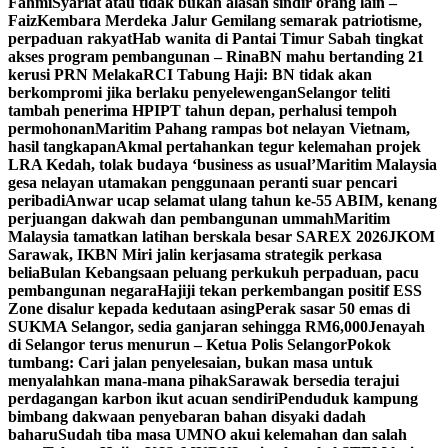
Fahmi
Syariat atau tidak bukan alasan sindir orang lain –
Faiz
Kembara Merdeka Jalur Gemilang semarak patriotisme,
perpaduan rakyat
Hab wanita di Pantai Timur Sabah tingkat
akses program pembangunan – Rina
BN mahu bertanding 21
kerusi PRN Melaka
RCI Tabung Haji: BN tidak akan
berkompromi jika berlaku penyelewengan
Selangor teliti
tambah penerima HPIPT tahun depan, perhalusi tempoh
permohonan
Maritim Pahang rampas bot nelayan Vietnam,
hasil tangkapan
Akmal pertahankan tegur kelemahan projek
LRA Kedah, tolak budaya ‘business as usual’
Maritim Malaysia
gesa nelayan utamakan penggunaan peranti suar pencari
peribadi
Anwar ucap selamat ulang tahun ke-55 ABIM, kenang
perjuangan dakwah dan pembangunan ummah
Maritim
Malaysia tamatkan latihan berskala besar SAREX 2026
JKOM
Sarawak, IKBN Miri jalin kerjasama strategik perkasa
belia
Bulan Kebangsaan peluang perkukuh perpaduan, pacu
pembangunan negara
Hajiji tekan perkembangan positif ESS
Zone disalur kepada kedutaan asing
Perak sasar 50 emas di
SUKMA Selangor, sedia ganjaran sehingga RM6,000
Jenayah
di Selangor terus menurun – Ketua Polis Selangor
Pokok
tumbang: Cari jalan penyelesaian, bukan masa untuk
menyalahkan mana-mana pihak
Sarawak bersedia terajui
perdagangan karbon ikut acuan sendiri
Penduduk kampung
bimbang dakwaan penyebaran bahan disyaki dadah
baharu
Sudah tiba masa UMNO akui kelemahan dan salah