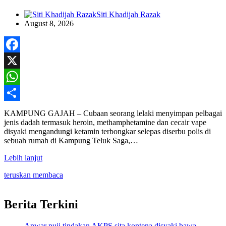
Siti Khadijah Razak
August 8, 2026
Facebook
X
WhatsApp
Share
KAMPUNG GAJAH – Cubaan seorang lelaki menyimpan pelbagai
jenis dadah termasuk heroin, methamphetamine dan cecair vape
disyaki mengandungi ketamin terbongkar selepas diserbu polis di
sebuah rumah di Kampung Teluk Saga,…
Lebih lanjut
teruskan membaca
Berita Terkini
Anwar puji tindakan AKPS sita kontena disyaki bawa