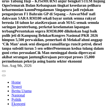
urus Tabung Haji – KJ
SeMURNI anjur bengkel STEM hujung
Ogos
Semarak Bulan Kebangsaan tingkat kesedaran pelihara
keharmonian kaum
Pengalaman Singapura jadi rujukan
penganjuran F1 Bahrain GP di Sepang – Anwar
MoF nafi
dakwaan SARA RM100 sekali bayar untuk semua rakyat
berusia 18 tahun ke atas
Kerajaan arah MAG semak semula
saringan juruterbang, perketat keselamatan lapangan
terbang
Peruntukan segera RM30,000 diluluskan bagi baik
pulih jeti di Kampung Belukar
Kongres Nasional PKR 2026
himpun 5,500 perwakilan, pemerhati di Melaka
Fahmi anggap
‘Cik Man’ anak seni disegani ramai
Harga runcit petrol, diesel
tanpa subsidi turun 5 sen seliter
Penemuan kedua tulang dalam
guni cetus persoalan
Cik Man meninggal dunia dipercayai
akibat serangan jantung
Kerajaan percepat proses 15,000
permohonan pekerja asing bantu sektor ekonomi
Sun. Aug 9th, 2026
Home
Negeri
Berita Utama
Nasional
Politik
Ekonomi