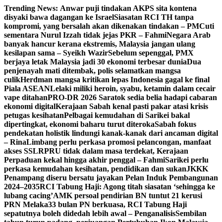
Skip
Trending News:
Anwar puji tindakan AKPS sita kontena
to
disyaki bawa dagangan ke Israel
Siasatan RCI TH tanpa
content
kompromi, yang bersalah akan dikenakan tindakan – PM
Cuti
sementara Nurul Izzah tidak jejas PKR – Fahmi
Negara Arab
banyak hancur kerana ekstremis, Malaysia jangan ulang
kesilapan sama – Syeikh Wazir
Sebelum sepenggal, PMX
berjaya letak Malaysia jadi 30 ekonomi terbesar dunia
Dua
penjenayah mati ditembak, polis selamatkan mangsa
culik
Herdman mangsa kritikan lepas Indonesia gagal ke final
Piala ASEAN
Lelaki miliki heroin, syabu, ketamin dalam cecair
vape ditahan
PRO-DR 2026 Saratok sedia belia hadapi cabaran
ekonomi digital
Kerajaan Sabah kenal pasti pakar atasi krisis
petugas kesihatan
Pelbagai kemudahan di Sarikei bakal
dipertingkat, ekonomi baharu turut diteroka
Sabah fokus
pendekatan holistik lindungi kanak-kanak dari ancaman digital
– Rina
Limbang perlu perkasa promosi pelancongan, manfaat
akses SSLR
PRU tidak dalam masa terdekat, Kerajaan
Perpaduan kekal hingga akhir penggal – Fahmi
Sarikei perlu
perkasa kemudahan kesihatan, pendidikan dan sukan
JKKK
Penampang diseru bersatu jayakan Pelan Induk Pembangunan
2024–2035
RCI Tabung Haji: Agong titah siasatan ‘sehingga ke
lubang cacing’
AMK persoal pendirian BN tuntut 21 kerusi
PRN Melaka
33 bulan PN berkuasa, RCI Tabung Haji
sepatutnya boleh didedah lebih awal – Penganalisis
Sembilan