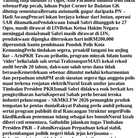
Tabung Haji dibahas 11 Ogos, Ahli Parlimen diminta teliti fakta
sebenar
Paip pecah, laluan Pujut Corner ke Bulatan GK
ditutup sementara
Bersatu automatik gugur daripada PN –
Hadi Awang
Pencari lokan berjaya keluar dari hutan, operasi
SAR ditamatkan
Pendakwaan Ismail Sabri ditangguh ke 27
Ogos, masih dirawat di IJN
Bekas Ketua Hakim Negara
meninggal dunia
Ismail Sabri masih dirawat di IJN,
pendakwaan dijangka diteruskan hari ini
RM200,000
diperuntuk bantu pembinaan Pondok Polis Kota
Kemuning
Perlu tindakan segera, proaktif tangani isu anjing
liar – Aris
PKR Tawau prihatin, program minyak hitam bantu
‘rider’ belia
Salah sah sertai Trabzonspor
MAIS kekal rekod
audit bersih 20 tahun, dakwaan salah urus dana tidak
berasas
Kemerdekaan sebenar dituntut melalui keharmonian
dan perpaduan utuh
PM arah siasatan segera tiga anggota polis
maut terkena renjatan elektrik
Nurul Izzah undur jawatan
Timbalan Presiden PKR
Ismail Sabri didakwa esok berkait kes
pengisytiharan harta
Koperasi Sabah perlu berani teroka
industri pelancongan – SKM
KLFW 2026 pemangkin produk
tempatan ke pentas dunia
Rakyat Pahang perlu ambil peluang
sertai program publisiti draf Rancangan Struktur negeri
Polis
klasifikasikan penemuan tulang sebagai kes bunuh
Nurul Izzah
diberi cuti sementara, Saifuddin jalankan tugas Timbalan
Presiden PKR – Fahmi
Kerajaan Perpaduan kekal stabil,
perkembangan politik negeri tidak jejas kerjasama –