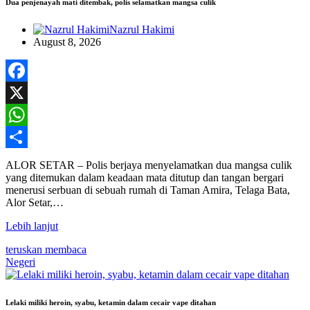
Dua penjenayah mati ditembak, polis selamatkan mangsa culik
Nazrul Hakimi
August 8, 2026
Facebook
X
WhatsApp
Share
ALOR SETAR – Polis berjaya menyelamatkan dua mangsa culik
yang ditemukan dalam keadaan mata ditutup dan tangan bergari
menerusi serbuan di sebuah rumah di Taman Amira, Telaga Bata,
Alor Setar,…
Lebih lanjut
teruskan membaca
Negeri
Lelaki miliki heroin, syabu, ketamin dalam cecair vape ditahan