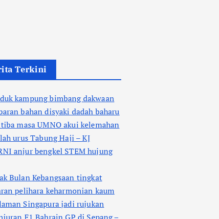
ita Terkini
duk kampung bimbang dakwaan
baran bahan disyaki dadah baharu
 tiba masa UMNO akui kelemahan
lah urus Tabung Haji – KJ
NI anjur bengkel STEM hujung
ak Bulan Kebangsaan tingkat
aran pelihara keharmonian kaum
laman Singapura jadi rujukan
juran F1 Bahrain GP di Sepang –