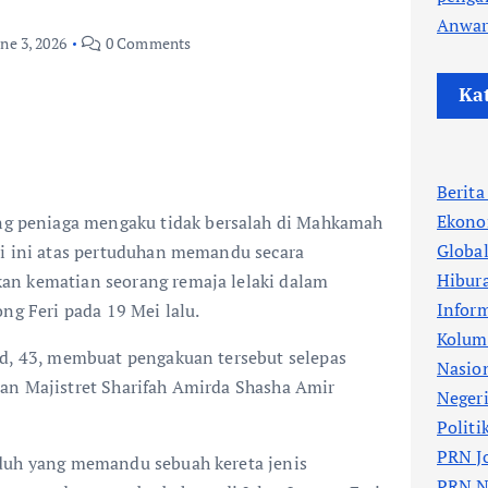
Anwa
ne 3, 2026
0 Comments
Ka
Berit
Ekono
peniaga mengaku tidak bersalah di Mahkamah
Globa
ri ini atas pertuduhan memandu secara
Hibur
an kematian seorang remaja lelaki dalam
Infor
ng Feri pada 19 Mei lalu.
Kolum
id, 43, membuat pengakuan tersebut selepas
Nasio
an Majistret Sharifah Amirda Shasha Amir
Neger
Politi
PRN J
duh yang memandu sebuah kereta jenis
PRN N