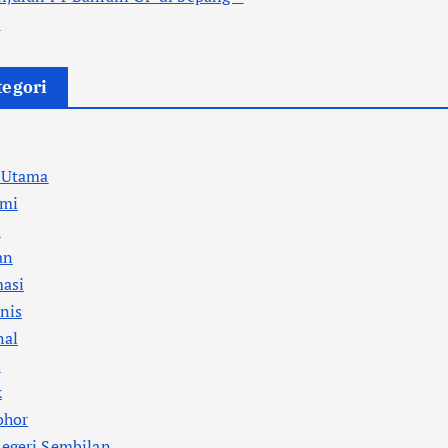
r
tegori
a Utama
mi
l
an
masi
nis
nal
i
k
ohor
egeri Sembilan