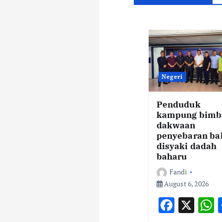
n
a
v
i
Negeri
g
Penduduk
kampung bimb
dakwaan
a
penyebaran ba
disyaki dadah
baharu
t
Fandi
August 6, 2026
i
F
X
ac