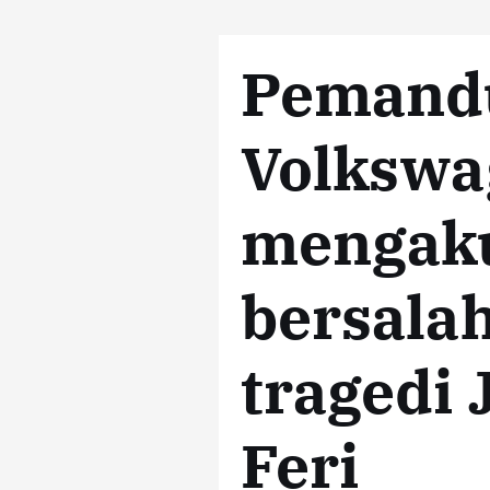
Pemand
Volkswa
mengaku
bersala
tragedi 
Feri