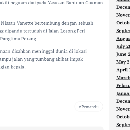
akili peguam daripada Yayasan Bantuan Guaman
Decem
Novem
Octob
n Nissan Vanette bertembung dengan sebuah
Septe
g dipandu tertuduh di Jalan Losong Feri
Augus
Panglima Perang.
July 2
aan disahkan meninggal dunia di lokasi
June 
 lampu jalan yang tumbang akibat impak
May 2
ian kepala.
April
March
Febru
Janua
Decem
Pemandu
Novem
Octob
Septe