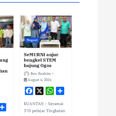
Negeri
SeMURNI anjur
ang
bengkel STEM
hujung Ogos
han
Ben Ibrahim
August 6, 2026
F
X
W
S
ac
h
h
KUANTAN – Seramai
W
S
e
at
ar
370 pelajar Tingkatan
h
h
b
s
e