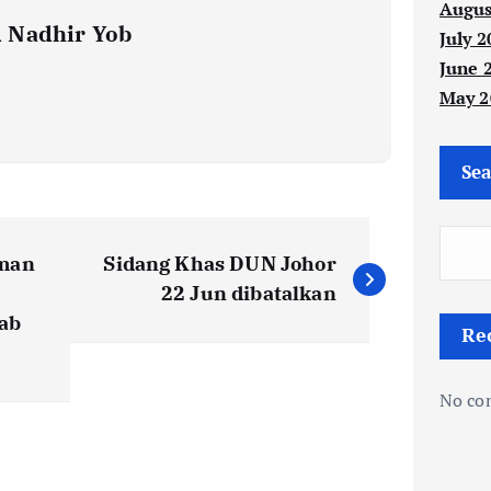
Augus
 Nadhir Yob
July 2
June 
May 2
Sea
aman
Sidang Khas DUN Johor
22 Jun dibatalkan
ab
Re
No co