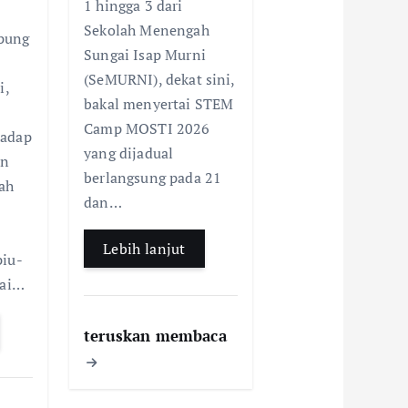
1 hingga 3 dari
t
ar
o
A
Sekolah Menengah
pung
e
o
p
Sungai Isap Murni
A
k
p
(SeMURNI), dekat sini,
i,
bakal menyertai STEM
p
Camp MOSTI 2026
p
hadap
yang dijadual
an
berlangsung pada 21
ah
dan…
Lebih lanjut
piu-
yai…
teruskan membaca