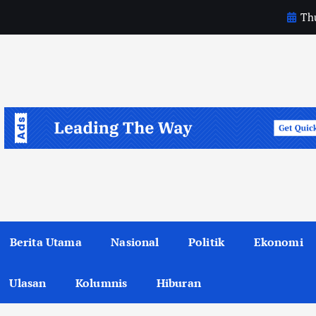
Thu
m
a
s
Berita Utama
Nasional
Politik
Ekonomi
Ulasan
Kolumnis
Hiburan