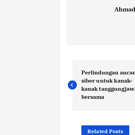
Ahmad
P
Perlindungan anc
o
siber untuk kanak-
kanak tanggungjaw
s
bersama
t
Related Posts