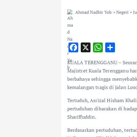
Ahmad Nadhir Yob
Negeri
Ju
F
X
W
S
ac
h
h
KUALA TERENGGANU – Seorang 
e
at
ar
Majistret Kuala Terengganu ha
b
s
e
berbahaya sehingga menyebabk
o
A
kemalangan tragis di Jalan Loso
o
p
Tertuduh, Asrizal Hisham Khal
k
p
pertuduhan dibacakan di hadap
Shariffuddin.
Berdasarkan pertuduhan, tertu