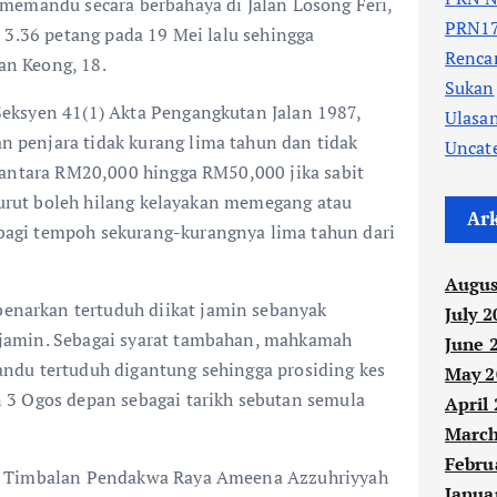
memandu secara berbahaya di Jalan Losong Feri,
PRN17
 3.36 petang pada 19 Mei lalu sehingga
Renc
n Keong, 18.
Sukan
eksyen 41(1) Akta Pengangkutan Jalan 1987,
Ulasa
penjara tidak kurang lima tahun dan tidak
Uncat
 antara RM20,000 hingga RM50,000 jika sabit
 turut boleh hilang kelayakan memegang atau
Ar
gi tempoh sekurang-kurangnya lima tahun dari
Augus
arkan tertuduh diikat jamin sebanyak
July 2
amin. Sebagai syarat tambahan, mahkamah
June 
ndu tertuduh digantung sehingga prosiding kes
May 2
3 Ogos depan sebagai tarikh sebutan semula
April
March
Febru
h Timbalan Pendakwa Raya Ameena Azzuhriyyah
Janua