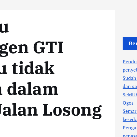
u
gen GTI
Ber
 tidak
Pendu
penye
Sudah
h dalam
dan sa
SeMUR
Jalan Losong
Ogos
Semar
kesed
Penga
pengan