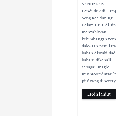
o
SANDAKAN –
e
a
n
Penduduk di Kam
b
s
Seng Kee dan Kg
o
Gelam Laut, di sin
o
menzahirkan
k
kebimbangan ter
dakwaan penular
bahan disyaki dad
baharu dikenali
sebagai ‘magic
mushroom’ atau ‘
piu’ yang diperca
Lebih lanjut