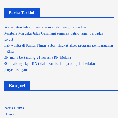
Berita Terkini
Syariat atau tidak bukan alasan sindir orang lain – Faiz
Kembara Merdeka Jalur Gemilang semarak patriotisme, perpaduan
rakyat
Hab wanita di Pantai Timur Sabah tingkat akses program pembangunan
– Rina
BN mahu bertanding 21 kerusi PRN Melaka
RCI Tabung Haji: BN tidak akan berkompromi jika berlaku
penyelewengan
Kategori
Berita Utama
Ekonomi