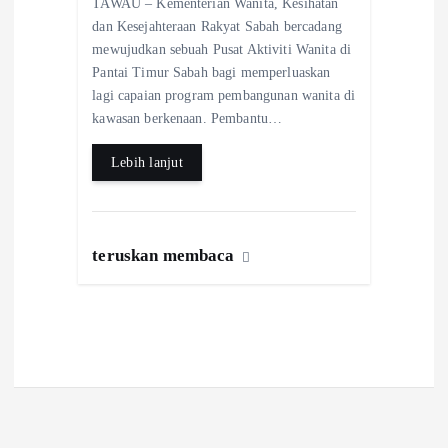
TAWAU – Kementerian Wanita, Kesihatan
eb
ts
re
dan Kesejahteraan Rakyat Sabah bercadang
o
A
mewujudkan sebuah Pusat Aktiviti Wanita di
Pantai Timur Sabah bagi memperluaskan
o
p
lagi capaian program pembangunan wanita di
k
p
kawasan berkenaan. Pembantu…
Lebih lanjut
teruskan membaca