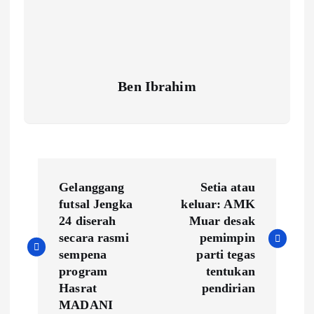
Ben Ibrahim
P
Gelanggang
Setia atau
o
futsal Jengka
keluar: AMK
24 diserah
Muar desak
s
secara rasmi
pemimpin
sempena
parti tegas
t
program
tentukan
Hasrat
pendirian
n
MADANI