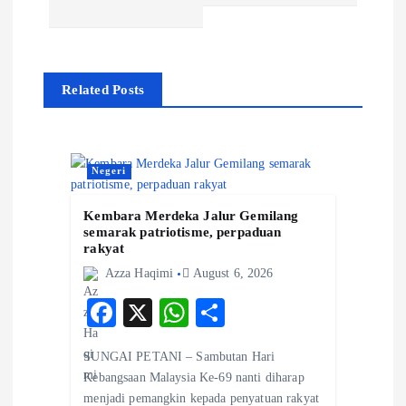
a
v
Related Posts
i
g
Negeri
a
Kembara Merdeka Jalur Gemilang
semarak patriotisme, perpaduan
rakyat
t
Azza Haqimi
August 6, 2026
i
F
X
W
S
ac
ha
ha
o
SUNGAI PETANI – Sambutan Hari
eb
ts
re
Kebangsaan Malaysia Ke-69 nanti diharap
n
o
A
menjadi pemangkin kepada penyatuan rakyat