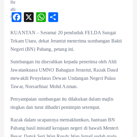
F
X
W
S
ac
ha
ha
KUANTAN – Seramai 20 penduduk FELDA Sungai
eb
ts
re
Tekam Utara, dekat Jerantut menerima sumbangan Bakti
o
A
Negeri (BN) Pahang, petang ini.
o
p
Sumbangan itu diserahkan kepada penerima oleh Ahli
k
p
Jawatankuasa UMNO Bahagian Jerantut, Razak Daud
mewakili Penyelaras Dewan Undangan Negeri Pulau
Tawar, Norsarfinaz Mohd Azman.
Penyampaian sumbangan itu dilakukan dalam majlis
ringkas dan turut dihadiri pemimpin setempat.
Razak dalam ucapannya memaklumkan, bantuan BN
Pahang hasil inisiatif kerajaan negeri di bawah Menteri
Besar, Datuk Seri Wan Rosdy Wan Ismail sudah mula