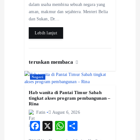
dalam usaha membina sebuah negara yang
o
p
aman, makmur dan sejahtera. Menteri Belia
k
p
dan Sukan, Dr…
Lebih lanjut
teruskan membaca
Negeri
Hab wanita di Pantai Timur Sabah
tingkat akses program pembangunan –
Rina
Fatin
August 6, 2026
F
X
W
S
ac
ha
ha