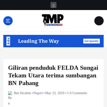
S
k
i
p
t
Informasi Berfakta Membuka Minda
o
c
o
n
t
e
n
Giliran penduduk FELDA Sungai
t
Tekam Utara terima sumbangan
BN Pahang
Ben Ibrahim
Negeri
May 23, 2026
0 Comments