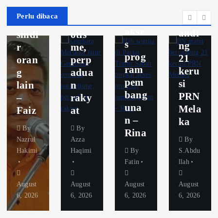
ting
u
alas
rak
Perlu dibaca
kat
bert
an
patri
akse
andi
sindi
otis
s
ng
r
me,
prog
21
oran
perp
ram
keru
g
adua
pem
si
lain
n
bang
PRN
–
raky
una
Mela
Faiz
at
n –
ka
By
By
Rina
Nazrul
Azza
By
Hakimi
Haqimi
By
S.Abdu
Fatin
llah
August
August
August
August
6, 2026
6, 2026
6, 2026
6, 2026