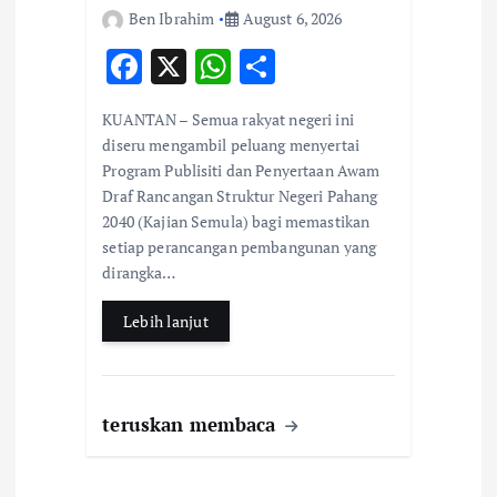
Ben Ibrahim
August 6, 2026
F
X
W
S
ac
h
h
KUANTAN – Semua rakyat negeri ini
e
at
ar
diseru mengambil peluang menyertai
b
s
e
Program Publisiti dan Penyertaan Awam
Draf Rancangan Struktur Negeri Pahang
o
A
2040 (Kajian Semula) bagi memastikan
o
p
setiap perancangan pembangunan yang
k
p
dirangka…
Lebih lanjut
teruskan membaca