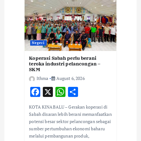
a
t
i
Negeri
o
Koperasi Sabah perlu berani
n
teroka industri pelancongan –
SKM
Ithma
August 6, 2026
F
X
W
S
ac
h
h
KOTA KINABALU – Gerakan koperasi di
e
at
ar
Sabah disaran lebih berani memanfaatkan
b
s
e
potensi besar sektor pelancongan sebagai
sumber pertumbuhan ekonomi baharu
o
A
melalui pembangunan produk,