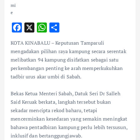
F
X
W
S
ac
h
h
KOTA KINABALU – Keputusan Tamparuli
e
at
ar
mengadakan pilihan raya kampung secara serentak
b
s
e
melibatkan 94 kampung disifatkan sebagai satu
o
A
perkembangan penting ke arah memperkukuhkan
o
p
tadbir urus akar umbi di Sabah.
k
p
Bekas Ketua Menteri Sabah, Datuk Seri Dr Salleh
Said Keruak berkata, langkah tersebut bukan
sekadar mencipta rekod baharu, tetapi
mencerminkan kesedaran yang semakin meningkat
bahawa pentadbiran kampung perlu lebih tersusun,
inklusif dan bertanggungjawab.