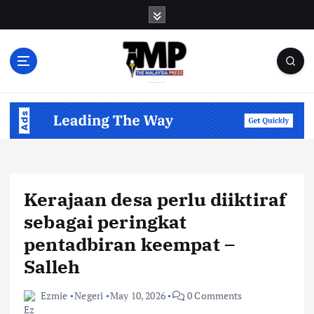
S
k
i
p
t
o
Informasi Berfakta Membuka Minda
c
o
n
t
e
n
Kerajaan desa perlu diiktiraf
t
sebagai peringkat
pentadbiran keempat –
Salleh
Ezmie
Negeri
May 10, 2026
0 Comments