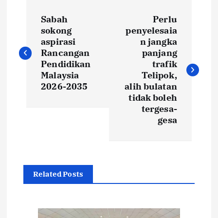
P
‎Sabah
Perlu
o
sokong
penyelesaia
aspirasi
n jangka
s
Rancangan
panjang
Pendidikan
trafik
t
Malaysia
Telipok,
2026-2035
alih bulatan
tidak boleh
n
tergesa-
gesa
a
v
i
Related Posts
g