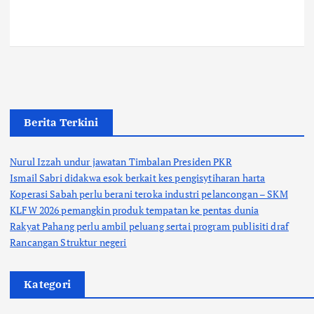
Berita Terkini
Nurul Izzah undur jawatan Timbalan Presiden PKR
Ismail Sabri didakwa esok berkait kes pengisytiharan harta
Koperasi Sabah perlu berani teroka industri pelancongan – SKM
KLFW 2026 pemangkin produk tempatan ke pentas dunia
Rakyat Pahang perlu ambil peluang sertai program publisiti draf
Rancangan Struktur negeri
Kategori