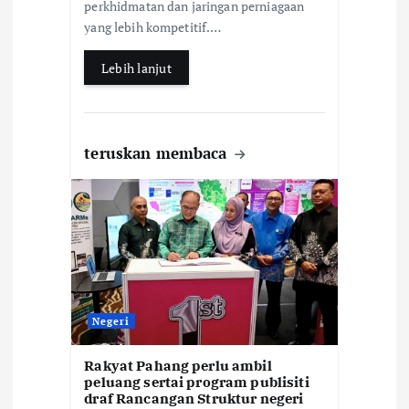
o
p
perkhidmatan dan jaringan perniagaan
k
p
yang lebih kompetitif.…
Lebih lanjut
teruskan membaca
Negeri
Rakyat Pahang perlu ambil
peluang sertai program publisiti
draf Rancangan Struktur negeri