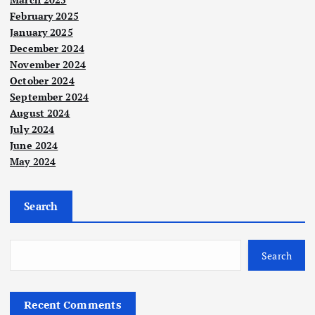
February 2025
January 2025
Nege
December 2024
ri
November 2024
Rak
October 2024
yat
September 2024
Pah
August 2024
ang
July 2024
perl
June 2024
May 2024
u
amb
il
Search
pelu
Berit
Nege
a
ri
ang
Utam
Nasi
a
onal
sert
Poli
Search
Polit
ik
KLF
ai
s
W
Nur
pro
klas
Recent Comments
202
ul
gra
ifik