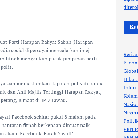
ditero
Ka
uat Parti Harapan Rakyat Sabah (Harapan
edia sosial dipercayai mencalarkan imej
Berit
dan fitnah mengaitkan pucuk pimpinan parti
Ekono
polis.
Globa
Hibur
yataan memaklumkan, laporan polis itu dibuat
Infor
it dan Ahli Majlis Tertinggi Harapan Rakyat,
Kolum
0 petang, Jumaat di IPD Tawau.
Nasio
Neger
ayari Facebook sekitar pukul 8 malam pada
Politi
t hantaran fitnah berkenaan dimuat naik
PRN J
n akaun Facebook ‘Farah Yusuff’.
PRN N