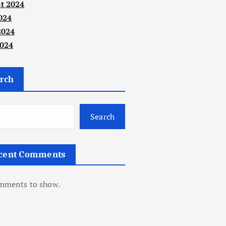
t 2024
024
2024
024
rch
Search
cent Comments
mments to show.