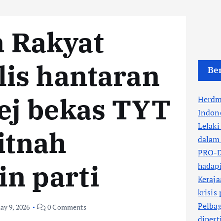
 Rakyat
lis hantaran
Ber
mej bekas TYT
Herdm
Indone
Lelaki
itnah
dalam 
PRO-DR
n parti
hadapi
Keraja
krisis
Pelbag
ay 9, 2026
0 Comments
dipert