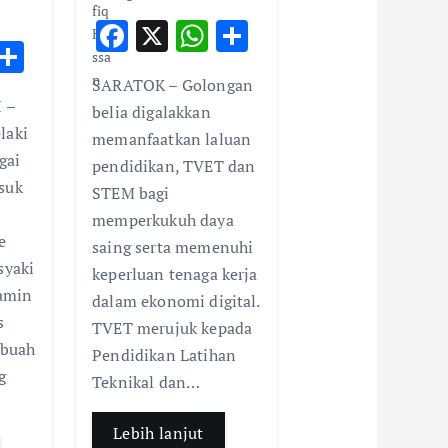
F
X
W
S
W
S
ac
h
h
h
h
SARATOK – Golongan
e
at
ar
 –
t
ar
belia digalakkan
b
s
e
laki
memanfaatkan laluan
e
o
A
gai
pendidikan, TVET dan
A
o
p
suk
STEM bagi
p
k
p
memperkukuh daya
p
e
saing serta memenuhi
syaki
keperluan tenaga kerja
amin
dalam ekonomi digital.
s
TVET merujuk kepada
ebuah
Pendidikan Latihan
g
Teknikal dan…
Lebih lanjut