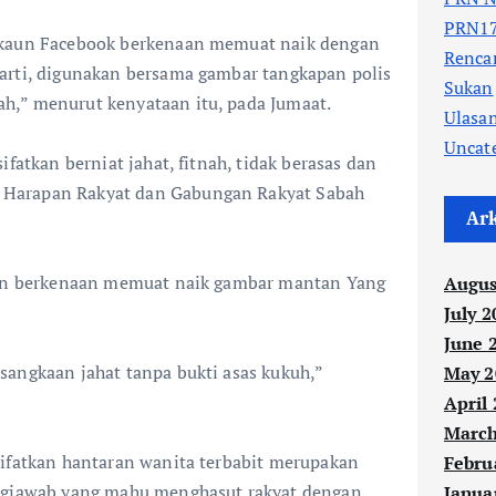
PRN17
akaun Facebook berkenaan memuat naik dengan
Renc
arti, digunakan bersama gambar tangkapan polis
Sukan
,” menurut kenyataan itu, pada Jumaat.
Ulasa
Uncat
ifatkan berniat jahat, fitnah, tidak berasas dan
Harapan Rakyat dan Gabungan Rakyat Sabah
Ar
aran berkenaan memuat naik gambar mantan Yang
Augus
July 2
June 
sangkaan jahat tanpa bukti asas kukuh,”
May 2
April
March
yifatkan hantaran wanita terbabit merupakan
Febru
ungjawab yang mahu menghasut rakyat dengan
Janua