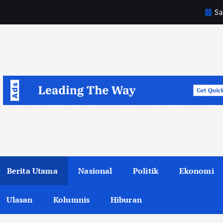
Sa
Berita Utama
Nasional
Politik
Ekonomi
Ulasan
Kolumnis
Hiburan