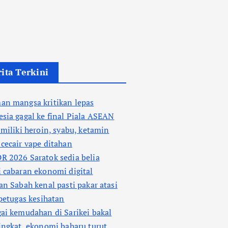
ita Terkini
an mangsa kritikan lepas
sia gagal ke final Piala ASEAN
 miliki heroin, syabu, ketamin
cecair vape ditahan
 2026 Saratok sedia belia
 cabaran ekonomi digital
an Sabah kenal pasti pakar atasi
 petugas kesihatan
ai kemudahan di Sarikei bakal
ingkat, ekonomi baharu turut