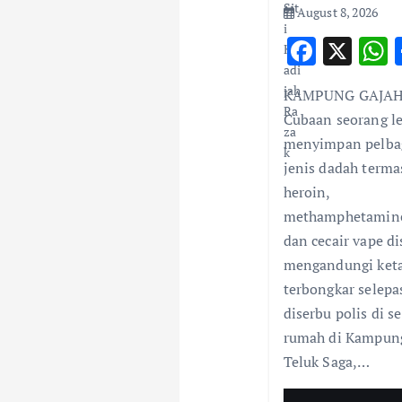
t
August 8, 2026
i
F
X
ac
o
KAMPUNG GAJAH
e
a
Cubaan seorang le
b
s
n
menyimpan pelba
o
jenis dadah terma
o
heroin,
k
methamphetamin
dan cecair vape di
mengandungi ket
terbongkar selepa
diserbu polis di s
rumah di Kampun
Teluk Saga,…