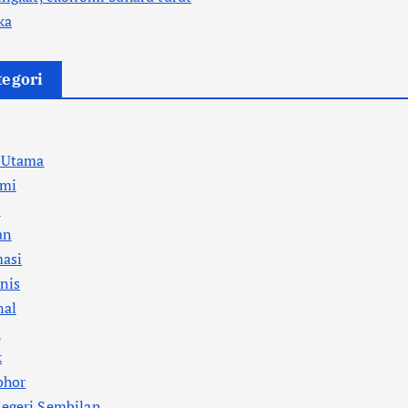
ka
tegori
a Utama
mi
l
an
masi
nis
nal
i
k
ohor
egeri Sembilan