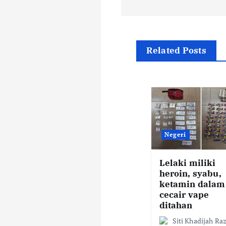
s
t
n
Related Posts
a
v
i
Negeri
g
Lelaki miliki
heroin, syabu,
ketamin dalam
a
cecair vape
ditahan
Siti Khadijah Ra