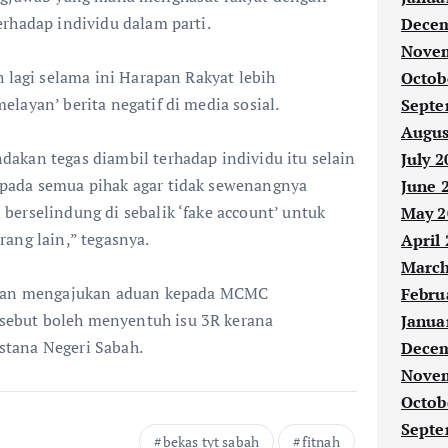
rhadap individu dalam parti.
Decem
Novem
h lagi selama ini Harapan Rakyat lebih
Octob
layan’ berita negatif di media sosial.
Septe
Augus
akan tegas diambil terhadap individu itu selain
July 2
pada semua pihak agar tidak sewenangnya
June 
erselindung di sebalik ‘fake account’ untuk
May 2
ang lain,” tegasnya.
April
March
akan mengajukan aduan kepada MCMC
Febru
ebut boleh menyentuh isu 3R kerana
Janua
tana Negeri Sabah.
Decem
Novem
Octob
Septe
bekas tyt sabah
fitnah