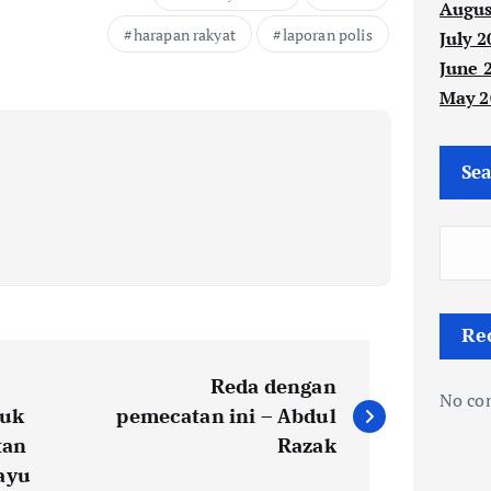
Augus
harapan rakyat
laporan polis
July 2
June 
May 2
Sea
Re
Reda dengan
No co
puk
pemecatan ini – Abdul
tan
Razak
ayu