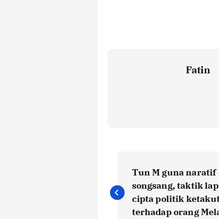
Fatin
P
Tun M guna naratif
o
songsang, taktik la
cipta politik ketaku
terhadap orang Mel