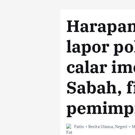
Harapan
lapor po
calar i
Sabah, f
pemimpi
Fatin
Berita Utama
,
Negeri
M