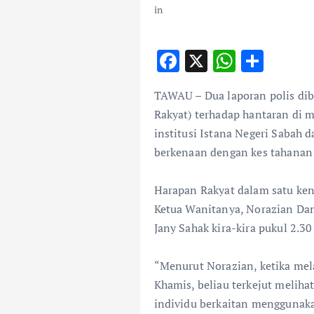
F
X
W
S
ac
h
h
TAWAU – Dua laporan polis dib
e
at
ar
Rakyat) terhadap hantaran di m
b
s
e
institusi Istana Negeri Sabah 
o
A
berkenaan dengan kes tahanan 
o
p
k
p
Harapan Rakyat dalam satu ken
Ketua Wanitanya, Norazian Dam
Jany Sahak kira-kira pukul 2.3
“Menurut Norazian, ketika mel
Khamis, beliau terkejut meliha
individu berkaitan menggunaka