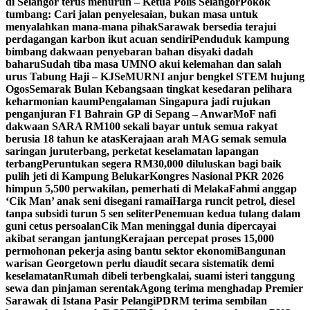
di Selangor terus menurun – Ketua Polis Selangor
Pokok
tumbang: Cari jalan penyelesaian, bukan masa untuk
menyalahkan mana-mana pihak
Sarawak bersedia terajui
perdagangan karbon ikut acuan sendiri
Penduduk kampung
bimbang dakwaan penyebaran bahan disyaki dadah
baharu
Sudah tiba masa UMNO akui kelemahan dan salah
urus Tabung Haji – KJ
SeMURNI anjur bengkel STEM hujung
Ogos
Semarak Bulan Kebangsaan tingkat kesedaran pelihara
keharmonian kaum
Pengalaman Singapura jadi rujukan
penganjuran F1 Bahrain GP di Sepang – Anwar
MoF nafi
dakwaan SARA RM100 sekali bayar untuk semua rakyat
berusia 18 tahun ke atas
Kerajaan arah MAG semak semula
saringan juruterbang, perketat keselamatan lapangan
terbang
Peruntukan segera RM30,000 diluluskan bagi baik
pulih jeti di Kampung Belukar
Kongres Nasional PKR 2026
himpun 5,500 perwakilan, pemerhati di Melaka
Fahmi anggap
‘Cik Man’ anak seni disegani ramai
Harga runcit petrol, diesel
tanpa subsidi turun 5 sen seliter
Penemuan kedua tulang dalam
guni cetus persoalan
Cik Man meninggal dunia dipercayai
akibat serangan jantung
Kerajaan percepat proses 15,000
permohonan pekerja asing bantu sektor ekonomi
Bangunan
warisan Georgetown perlu diaudit secara sistematik demi
keselamatan
Rumah dibeli terbengkalai, suami isteri tanggung
sewa dan pinjaman serentak
Agong terima menghadap Premier
Sarawak di Istana Pasir Pelangi
PDRM terima sembilan