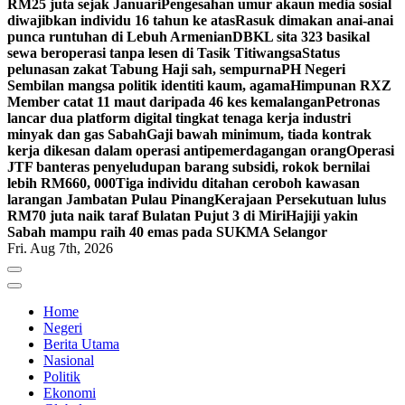
RM25 juta sejak Januari
Pengesahan umur akaun media sosial
diwajibkan individu 16 tahun ke atas
Rasuk dimakan anai-anai
punca runtuhan di Lebuh Armenian
DBKL sita 323 basikal
sewa beroperasi tanpa lesen di Tasik Titiwangsa
Status
pelunasan zakat Tabung Haji sah, sempurna
PH Negeri
Sembilan mangsa politik identiti kaum, agama
Himpunan RXZ
Member catat 11 maut daripada 46 kes kemalangan
Petronas
lancar dua platform digital tingkat tenaga kerja industri
minyak dan gas Sabah
Gaji bawah minimum, tiada kontrak
kerja dikesan dalam operasi antipemerdagangan orang
Operasi
JTF banteras penyeludupan barang subsidi, rokok bernilai
lebih RM660, 000
Tiga individu ditahan ceroboh kawasan
larangan Jambatan Pulau Pinang
Kerajaan Persekutuan lulus
RM70 juta naik taraf Bulatan Pujut 3 di Miri
Hajiji yakin
Sabah mampu raih 40 emas pada SUKMA Selangor
Fri. Aug 7th, 2026
Home
Negeri
Berita Utama
Nasional
Politik
Ekonomi