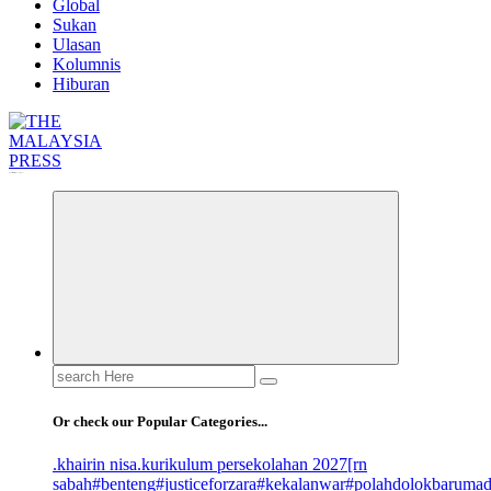
Global
Sukan
Ulasan
Kolumnis
Hiburan
Informasi Berfakta Membuka Minda
Search
for:
Or check our Popular Categories...
.khairin nisa
.kurikulum persekolahan 2027
[rn
sabah
#benteng
#justiceforzara
#kekalanwar
#polahdolokbaruma