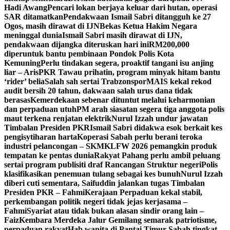
Hadi Awang
Pencari lokan berjaya keluar dari hutan, operasi
SAR ditamatkan
Pendakwaan Ismail Sabri ditangguh ke 27
Ogos, masih dirawat di IJN
Bekas Ketua Hakim Negara
meninggal dunia
Ismail Sabri masih dirawat di IJN,
pendakwaan dijangka diteruskan hari ini
RM200,000
diperuntuk bantu pembinaan Pondok Polis Kota
Kemuning
Perlu tindakan segera, proaktif tangani isu anjing
liar – Aris
PKR Tawau prihatin, program minyak hitam bantu
‘rider’ belia
Salah sah sertai Trabzonspor
MAIS kekal rekod
audit bersih 20 tahun, dakwaan salah urus dana tidak
berasas
Kemerdekaan sebenar dituntut melalui keharmonian
dan perpaduan utuh
PM arah siasatan segera tiga anggota polis
maut terkena renjatan elektrik
Nurul Izzah undur jawatan
Timbalan Presiden PKR
Ismail Sabri didakwa esok berkait kes
pengisytiharan harta
Koperasi Sabah perlu berani teroka
industri pelancongan – SKM
KLFW 2026 pemangkin produk
tempatan ke pentas dunia
Rakyat Pahang perlu ambil peluang
sertai program publisiti draf Rancangan Struktur negeri
Polis
klasifikasikan penemuan tulang sebagai kes bunuh
Nurul Izzah
diberi cuti sementara, Saifuddin jalankan tugas Timbalan
Presiden PKR – Fahmi
Kerajaan Perpaduan kekal stabil,
perkembangan politik negeri tidak jejas kerjasama –
Fahmi
Syariat atau tidak bukan alasan sindir orang lain –
Faiz
Kembara Merdeka Jalur Gemilang semarak patriotisme,
perpaduan rakyat
Hab wanita di Pantai Timur Sabah tingkat