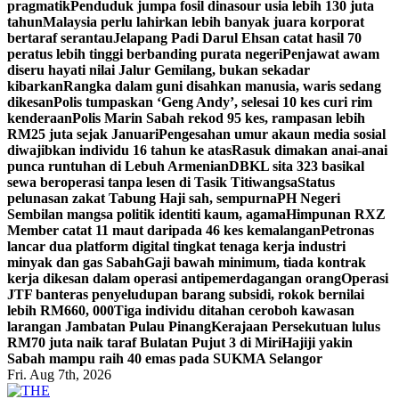
pragmatik
Penduduk jumpa fosil dinasour usia lebih 130 juta
tahun
Malaysia perlu lahirkan lebih banyak juara korporat
bertaraf serantau
Jelapang Padi Darul Ehsan catat hasil 70
peratus lebih tinggi berbanding purata negeri
Penjawat awam
diseru hayati nilai Jalur Gemilang, bukan sekadar
kibarkan
Rangka dalam guni disahkan manusia, waris sedang
dikesan
Polis tumpaskan ‘Geng Andy’, selesai 10 kes curi rim
kenderaan
Polis Marin Sabah rekod 95 kes, rampasan lebih
RM25 juta sejak Januari
Pengesahan umur akaun media sosial
diwajibkan individu 16 tahun ke atas
Rasuk dimakan anai-anai
punca runtuhan di Lebuh Armenian
DBKL sita 323 basikal
sewa beroperasi tanpa lesen di Tasik Titiwangsa
Status
pelunasan zakat Tabung Haji sah, sempurna
PH Negeri
Sembilan mangsa politik identiti kaum, agama
Himpunan RXZ
Member catat 11 maut daripada 46 kes kemalangan
Petronas
lancar dua platform digital tingkat tenaga kerja industri
minyak dan gas Sabah
Gaji bawah minimum, tiada kontrak
kerja dikesan dalam operasi antipemerdagangan orang
Operasi
JTF banteras penyeludupan barang subsidi, rokok bernilai
lebih RM660, 000
Tiga individu ditahan ceroboh kawasan
larangan Jambatan Pulau Pinang
Kerajaan Persekutuan lulus
RM70 juta naik taraf Bulatan Pujut 3 di Miri
Hajiji yakin
Sabah mampu raih 40 emas pada SUKMA Selangor
Fri. Aug 7th, 2026