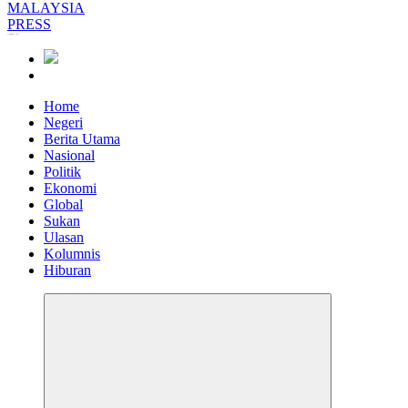
Informasi Berfakta Membuka Minda
Home
Negeri
Berita Utama
Nasional
Politik
Ekonomi
Global
Sukan
Ulasan
Kolumnis
Hiburan