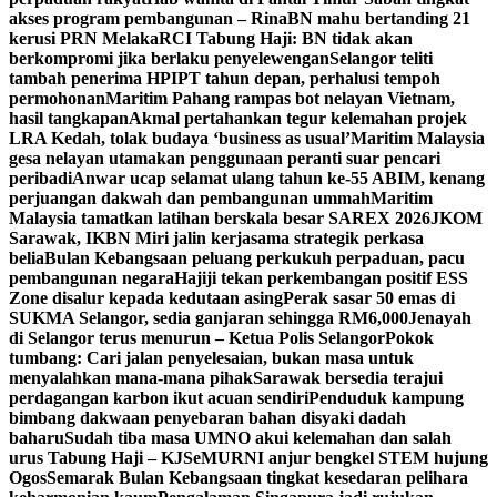
akses program pembangunan – Rina
BN mahu bertanding 21
kerusi PRN Melaka
RCI Tabung Haji: BN tidak akan
berkompromi jika berlaku penyelewengan
Selangor teliti
tambah penerima HPIPT tahun depan, perhalusi tempoh
permohonan
Maritim Pahang rampas bot nelayan Vietnam,
hasil tangkapan
Akmal pertahankan tegur kelemahan projek
LRA Kedah, tolak budaya ‘business as usual’
Maritim Malaysia
gesa nelayan utamakan penggunaan peranti suar pencari
peribadi
Anwar ucap selamat ulang tahun ke-55 ABIM, kenang
perjuangan dakwah dan pembangunan ummah
Maritim
Malaysia tamatkan latihan berskala besar SAREX 2026
JKOM
Sarawak, IKBN Miri jalin kerjasama strategik perkasa
belia
Bulan Kebangsaan peluang perkukuh perpaduan, pacu
pembangunan negara
Hajiji tekan perkembangan positif ESS
Zone disalur kepada kedutaan asing
Perak sasar 50 emas di
SUKMA Selangor, sedia ganjaran sehingga RM6,000
Jenayah
di Selangor terus menurun – Ketua Polis Selangor
Pokok
tumbang: Cari jalan penyelesaian, bukan masa untuk
menyalahkan mana-mana pihak
Sarawak bersedia terajui
perdagangan karbon ikut acuan sendiri
Penduduk kampung
bimbang dakwaan penyebaran bahan disyaki dadah
baharu
Sudah tiba masa UMNO akui kelemahan dan salah
urus Tabung Haji – KJ
SeMURNI anjur bengkel STEM hujung
Ogos
Semarak Bulan Kebangsaan tingkat kesedaran pelihara