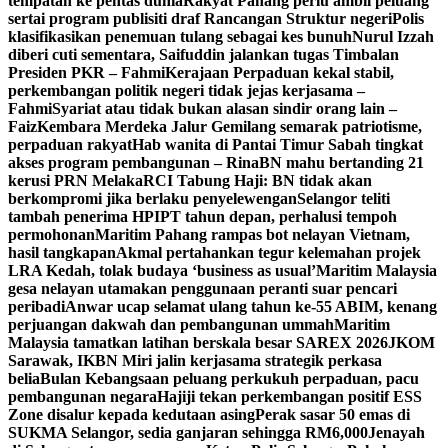
tempatan ke pentas dunia
Rakyat Pahang perlu ambil peluang
sertai program publisiti draf Rancangan Struktur negeri
Polis
klasifikasikan penemuan tulang sebagai kes bunuh
Nurul Izzah
diberi cuti sementara, Saifuddin jalankan tugas Timbalan
Presiden PKR – Fahmi
Kerajaan Perpaduan kekal stabil,
perkembangan politik negeri tidak jejas kerjasama –
Fahmi
Syariat atau tidak bukan alasan sindir orang lain –
Faiz
Kembara Merdeka Jalur Gemilang semarak patriotisme,
perpaduan rakyat
Hab wanita di Pantai Timur Sabah tingkat
akses program pembangunan – Rina
BN mahu bertanding 21
kerusi PRN Melaka
RCI Tabung Haji: BN tidak akan
berkompromi jika berlaku penyelewengan
Selangor teliti
tambah penerima HPIPT tahun depan, perhalusi tempoh
permohonan
Maritim Pahang rampas bot nelayan Vietnam,
hasil tangkapan
Akmal pertahankan tegur kelemahan projek
LRA Kedah, tolak budaya ‘business as usual’
Maritim Malaysia
gesa nelayan utamakan penggunaan peranti suar pencari
peribadi
Anwar ucap selamat ulang tahun ke-55 ABIM, kenang
perjuangan dakwah dan pembangunan ummah
Maritim
Malaysia tamatkan latihan berskala besar SAREX 2026
JKOM
Sarawak, IKBN Miri jalin kerjasama strategik perkasa
belia
Bulan Kebangsaan peluang perkukuh perpaduan, pacu
pembangunan negara
Hajiji tekan perkembangan positif ESS
Zone disalur kepada kedutaan asing
Perak sasar 50 emas di
SUKMA Selangor, sedia ganjaran sehingga RM6,000
Jenayah