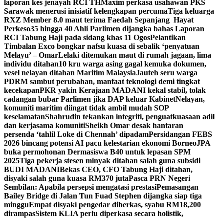
laporan kes jenayah RCI TH
Maxim perkasa usahawan PKS
Sarawak menerusi inisiatif kelengkapan percuma
Tiga keluarga
RXZ Member 8.0 maut terima Faedah Sepanjang Hayat
Perkeso
35 hingga 40 Ahli Parlimen dijangka bahas Laporan
RCI Tabung Haji pada sidang khas 11 Ogos
Pelantikan
Timbalan Exco bongkar nafsu kuasa di sebalik ‘penyatuan
Melayu’ – Omar
Lelaki ditemukan maut di rumah jagaan, lima
individu ditahan
10 kru warga asing gagal kemuka dokumen,
vesel nelayan ditahan Maritim Malaysia
Jauteh seru warga
PDRM sambut perubahan, manfaat teknologi demi tingkat
kecekapan
PKR yakin Kerajaan MADANI kekal stabil, tolak
cadangan bubar Parlimen jika DAP keluar Kabinet
Nelayan,
komuniti maritim diingat tidak ambil mudah SOP
keselamatan
Shahrudin tekankan integriti, penguatkuasaan adil
dan kerjasama komuniti
Sheikh Omar desak hantaran
persenda ‘tahlil Loke di Chennah’ dipadam
Persidangan FEBS
2026 bincang potensi AI pacu kelestarian ekonomi Borneo
JPA
buka permohonan Dermasiswa B40 untuk lepasan SPM
2025
Tiga pekerja stesen minyak ditahan salah guna subsidi
BUDI MADANI
Bekas CEO, CFO Tabung Haji ditahan,
disyaki salah guna kuasa RM370 juta
Pasca PRN Negeri
Sembilan: Apabila persepsi mengatasi prestasi
Pemasangan
Bailey Bridge di Jalan Tun Fuad Stephen dijangka siap tiga
minggu
Empat disyaki pengedar diberkas, syabu RM18,200
dirampas
Sistem KLIA perlu diperkasa secara holistik,