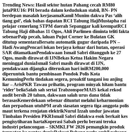
Skip
Trending News:
Hasil sektor hutan Pahang cecah RM80
to
juta
PRU16: PH berada dalam kedudukan stabil, BN- PN
content
berdepan masalah kerjasama
Kamil Munim dakwa Pas ‘alih
tiang gol’, elak bahas dapatan RCI Tabung Haji
Mustapha rai
pelajar cemerlang STPM daerah Sepanggar kali keempat
RCI
Tabung Haji dibahas 11 Ogos, Ahli Parlimen diminta teliti fakta
sebenar
Paip pecah, laluan Pujut Corner ke Bulatan GK
ditutup sementara
Bersatu automatik gugur daripada PN –
Hadi Awang
Pencari lokan berjaya keluar dari hutan, operasi
SAR ditamatkan
Pendakwaan Ismail Sabri ditangguh ke 27
Ogos, masih dirawat di IJN
Bekas Ketua Hakim Negara
meninggal dunia
Ismail Sabri masih dirawat di IJN,
pendakwaan dijangka diteruskan hari ini
RM200,000
diperuntuk bantu pembinaan Pondok Polis Kota
Kemuning
Perlu tindakan segera, proaktif tangani isu anjing
liar – Aris
PKR Tawau prihatin, program minyak hitam bantu
‘rider’ belia
Salah sah sertai Trabzonspor
MAIS kekal rekod
audit bersih 20 tahun, dakwaan salah urus dana tidak
berasas
Kemerdekaan sebenar dituntut melalui keharmonian
dan perpaduan utuh
PM arah siasatan segera tiga anggota polis
maut terkena renjatan elektrik
Nurul Izzah undur jawatan
Timbalan Presiden PKR
Ismail Sabri didakwa esok berkait kes
pengisytiharan harta
Koperasi Sabah perlu berani teroka
industri pelancongan – SKM
KLFW 2026 pemangkin produk