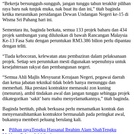
“Bekerja bersungguh-sungguh, jangan tunggu tahun terakhir pilihan
raya baru nak tunjuk muka, nak buat itu dan ini,” titah baginda
ketika merasmikan persidangan Dewan Undangan Negeri ke-15 di
Wisma Sri Pahang hari ini.
Sementara itu, baginda berkata, semua 133 projek baharu dan 434
projek sambungan yang diluluskan di bawah Rancangan Malaysia
Ke-13 Fasa Satu dengan peruntukan RM3.386 bilion perlu dipantau
dengan teliti.
“Tiada kebocoran, kelewatan atau pembaziran dalam pelaksanaan
projek. Setiap sen peruntukan mesti digunakan sepenuhnya untuk
kesejahteraan rakyat dan pembangunan negeri.
“Semua Ahli Majlis Mesyuarat Kerajaan Negeri, pegawai daerah
dan ketua jabatan teknikal tidak boleh hanya menunggu dan
memerhati. Jika prestasi kontraktor memasuki zon kuning
(menurun), ambil tindakan awal dan jangan tunggu sehingga projek
dikategorikan ‘sakit’ baru mahu menyelamatkannya,” titah baginda.
Baginda bertitah, pihak berkuasa perlu menamatkan kontrak dan
menyenaraihitamkan kontraktor bermasalah pada peringkat awal,
bukannya memberi peluang berulang kali.
Pilihan raya
Tengku Hassanal Ibrahim Alam Shah
Tengku