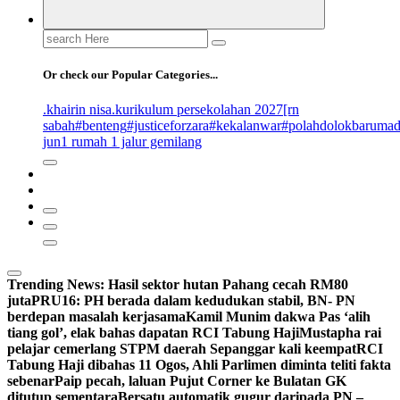
Search
for:
Or check our Popular Categories...
.khairin nisa
.kurikulum persekolahan 2027
[rn
sabah
#benteng
#justiceforzara
#kekalanwar
#polahdolokbaruma
jun
1 rumah 1 jalur gemilang
Trending News:
Hasil sektor hutan Pahang cecah RM80
juta
PRU16: PH berada dalam kedudukan stabil, BN- PN
berdepan masalah kerjasama
Kamil Munim dakwa Pas ‘alih
tiang gol’, elak bahas dapatan RCI Tabung Haji
Mustapha rai
pelajar cemerlang STPM daerah Sepanggar kali keempat
RCI
Tabung Haji dibahas 11 Ogos, Ahli Parlimen diminta teliti fakta
sebenar
Paip pecah, laluan Pujut Corner ke Bulatan GK
ditutup sementara
Bersatu automatik gugur daripada PN –