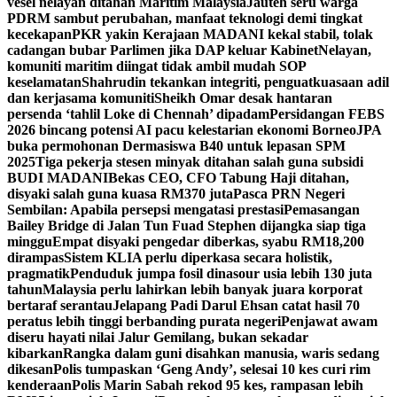
vesel nelayan ditahan Maritim Malaysia
Jauteh seru warga
PDRM sambut perubahan, manfaat teknologi demi tingkat
kecekapan
PKR yakin Kerajaan MADANI kekal stabil, tolak
cadangan bubar Parlimen jika DAP keluar Kabinet
Nelayan,
komuniti maritim diingat tidak ambil mudah SOP
keselamatan
Shahrudin tekankan integriti, penguatkuasaan adil
dan kerjasama komuniti
Sheikh Omar desak hantaran
persenda ‘tahlil Loke di Chennah’ dipadam
Persidangan FEBS
2026 bincang potensi AI pacu kelestarian ekonomi Borneo
JPA
buka permohonan Dermasiswa B40 untuk lepasan SPM
2025
Tiga pekerja stesen minyak ditahan salah guna subsidi
BUDI MADANI
Bekas CEO, CFO Tabung Haji ditahan,
disyaki salah guna kuasa RM370 juta
Pasca PRN Negeri
Sembilan: Apabila persepsi mengatasi prestasi
Pemasangan
Bailey Bridge di Jalan Tun Fuad Stephen dijangka siap tiga
minggu
Empat disyaki pengedar diberkas, syabu RM18,200
dirampas
Sistem KLIA perlu diperkasa secara holistik,
pragmatik
Penduduk jumpa fosil dinasour usia lebih 130 juta
tahun
Malaysia perlu lahirkan lebih banyak juara korporat
bertaraf serantau
Jelapang Padi Darul Ehsan catat hasil 70
peratus lebih tinggi berbanding purata negeri
Penjawat awam
diseru hayati nilai Jalur Gemilang, bukan sekadar
kibarkan
Rangka dalam guni disahkan manusia, waris sedang
dikesan
Polis tumpaskan ‘Geng Andy’, selesai 10 kes curi rim
kenderaan
Polis Marin Sabah rekod 95 kes, rampasan lebih