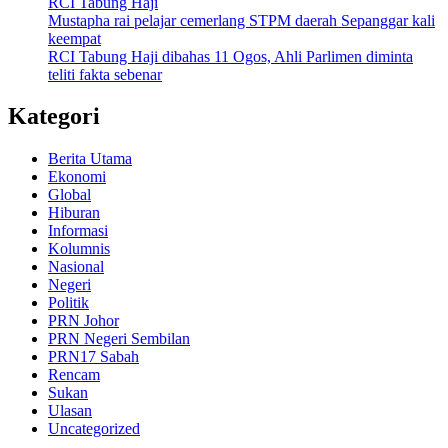
RCI Tabung Haji
Mustapha rai pelajar cemerlang STPM daerah Sepanggar kali
keempat
RCI Tabung Haji dibahas 11 Ogos, Ahli Parlimen diminta
teliti fakta sebenar
Kategori
Berita Utama
Ekonomi
Global
Hiburan
Informasi
Kolumnis
Nasional
Negeri
Politik
PRN Johor
PRN Negeri Sembilan
PRN17 Sabah
Rencam
Sukan
Ulasan
Uncategorized