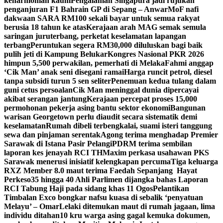
keharmonian kaum
Pengalaman Singapura jadi rujukan
penganjuran F1 Bahrain GP di Sepang – Anwar
MoF nafi
dakwaan SARA RM100 sekali bayar untuk semua rakyat
berusia 18 tahun ke atas
Kerajaan arah MAG semak semula
saringan juruterbang, perketat keselamatan lapangan
terbang
Peruntukan segera RM30,000 diluluskan bagi baik
pulih jeti di Kampung Belukar
Kongres Nasional PKR 2026
himpun 5,500 perwakilan, pemerhati di Melaka
Fahmi anggap
‘Cik Man’ anak seni disegani ramai
Harga runcit petrol, diesel
tanpa subsidi turun 5 sen seliter
Penemuan kedua tulang dalam
guni cetus persoalan
Cik Man meninggal dunia dipercayai
akibat serangan jantung
Kerajaan percepat proses 15,000
permohonan pekerja asing bantu sektor ekonomi
Bangunan
warisan Georgetown perlu diaudit secara sistematik demi
keselamatan
Rumah dibeli terbengkalai, suami isteri tanggung
sewa dan pinjaman serentak
Agong terima menghadap Premier
Sarawak di Istana Pasir Pelangi
PDRM terima sembilan
laporan kes jenayah RCI TH
Maxim perkasa usahawan PKS
Sarawak menerusi inisiatif kelengkapan percuma
Tiga keluarga
RXZ Member 8.0 maut terima Faedah Sepanjang Hayat
Perkeso
35 hingga 40 Ahli Parlimen dijangka bahas Laporan
RCI Tabung Haji pada sidang khas 11 Ogos
Pelantikan
Timbalan Exco bongkar nafsu kuasa di sebalik ‘penyatuan
Melayu’ – Omar
Lelaki ditemukan maut di rumah jagaan, lima
individu ditahan
10 kru warga asing gagal kemuka dokumen,