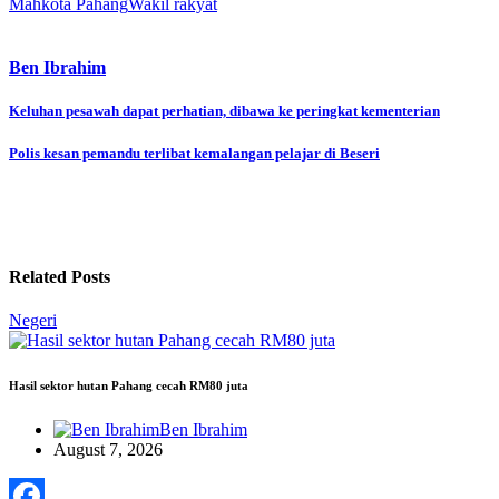
Mahkota Pahang
Wakil rakyat
Ben Ibrahim
Post
Keluhan pesawah dapat perhatian, dibawa ke peringkat kementerian
navigation
Polis kesan pemandu terlibat kemalangan pelajar di Beseri
Related Posts
Negeri
Hasil sektor hutan Pahang cecah RM80 juta
Ben Ibrahim
August 7, 2026