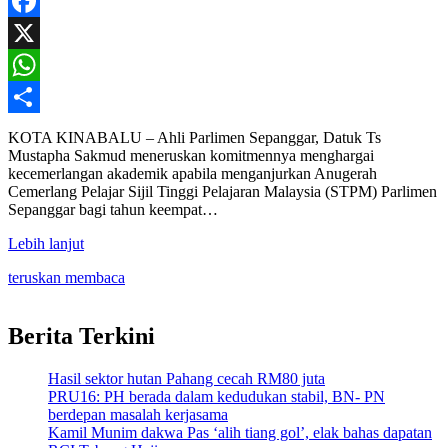
Facebook
X
WhatsApp
Share
KOTA KINABALU – Ahli Parlimen Sepanggar, Datuk Ts
Mustapha Sakmud meneruskan komitmennya menghargai
kecemerlangan akademik apabila menganjurkan Anugerah
Cemerlang Pelajar Sijil Tinggi Pelajaran Malaysia (STPM) Parlimen
Sepanggar bagi tahun keempat…
Lebih lanjut
teruskan membaca
Berita Terkini
Hasil sektor hutan Pahang cecah RM80 juta
PRU16: PH berada dalam kedudukan stabil, BN- PN
berdepan masalah kerjasama
Kamil Munim dakwa Pas ‘alih tiang gol’, elak bahas dapatan