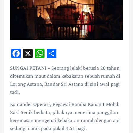
F
X
W
S
ac
h
h
SUNGAI PETANI – Seorang lelaki berusia 20 tahun
e
at
ar
ditemukan maut dalam kebakaran sebuah rumah di
b
s
e
Lorong Astana, Bandar Sri Astana di sini awal pagi
o
A
tadi.
o
p
Komander Operasi, Pegawai Bomba Kanan I Mohd.
k
p
Zaki Senik berkata, pihaknya menerima panggilan
kecemasan mengenai kebakaran rumah dengan api
sedang marak pada pukul 4.51 pagi.