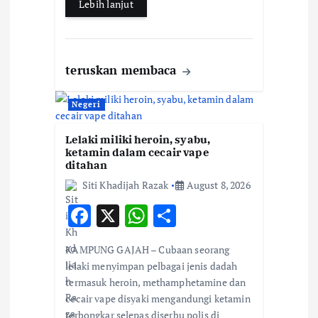
Lebih lanjut
teruskan membaca
Negeri
Lelaki miliki heroin, syabu,
ketamin dalam cecair vape
ditahan
Siti Khadijah Razak
August 8, 2026
F
X
W
S
ac
h
h
KAMPUNG GAJAH – Cubaan seorang
e
at
ar
lelaki menyimpan pelbagai jenis dadah
b
s
e
termasuk heroin, methamphetamine dan
cecair vape disyaki mengandungi ketamin
o
A
terbongkar selepas diserbu polis di