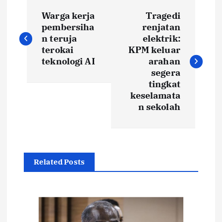
P
Warga kerja
Tragedi
o
pembersiha
renjatan
n teruja
elektrik:
s
terokai
KPM keluar
teknologi AI
arahan
t
segera
tingkat
keselamata
n
n sekolah
a
v
Related Posts
i
g