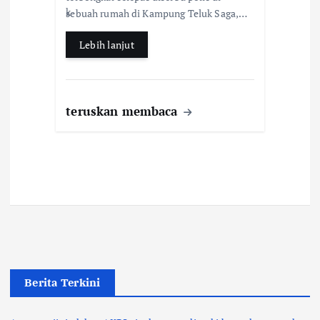
o
p
sebuah rumah di Kampung Teluk Saga,…
k
p
Lebih lanjut
teruskan membaca
Berita Terkini