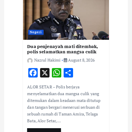
a
t
i
Negeri
o
Dua penjenayah mati ditembak,
polis selamatkan mangsa culik
n
Nazrul Hakimi
August 8, 2026
F
X
W
S
ac
h
h
ALOR SETAR – Polis berjaya
e
at
ar
menyelamatkan dua mangsa culik yang
b
s
e
ditemukan dalam keadaan mata ditutup
dan tangan bergari menerusi serbuan di
o
A
sebuah rumah di Taman Amira, Telaga
o
p
Bata, Alor Setar,…
k
p