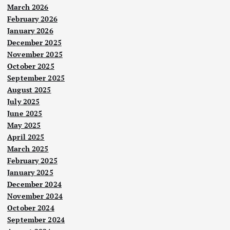
March 2026
February 2026
January 2026
December 2025
November 2025
October 2025
September 2025
August 2025
July 2025
June 2025
May 2025
Berit
a
April 2025
Utam
a
March 2025
February 2025
Neg
January 2025
ara
December 2024
Ara
November 2024
Berit
b
a
October 2024
Utam
a
ban
September 2024
yak
Seb