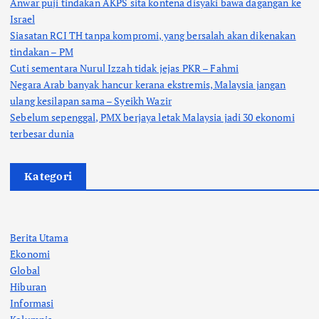
Anwar puji tindakan AKPS sita kontena disyaki bawa dagangan ke
Israel
Siasatan RCI TH tanpa kompromi, yang bersalah akan dikenakan
tindakan – PM
Cuti sementara Nurul Izzah tidak jejas PKR – Fahmi
Negara Arab banyak hancur kerana ekstremis, Malaysia jangan
ulang kesilapan sama – Syeikh Wazir
Sebelum sepenggal, PMX berjaya letak Malaysia jadi 30 ekonomi
terbesar dunia
Kategori
Berita Utama
Ekonomi
Global
Hiburan
Informasi