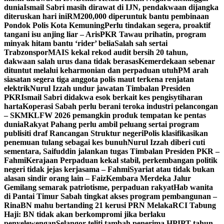
dunia
Ismail Sabri masih dirawat di IJN, pendakwaan dijangka
diteruskan hari ini
RM200,000 diperuntuk bantu pembinaan
Pondok Polis Kota Kemuning
Perlu tindakan segera, proaktif
tangani isu anjing liar – Aris
PKR Tawau prihatin, program
minyak hitam bantu ‘rider’ belia
Salah sah sertai
Trabzonspor
MAIS kekal rekod audit bersih 20 tahun,
dakwaan salah urus dana tidak berasas
Kemerdekaan sebenar
dituntut melalui keharmonian dan perpaduan utuh
PM arah
siasatan segera tiga anggota polis maut terkena renjatan
elektrik
Nurul Izzah undur jawatan Timbalan Presiden
PKR
Ismail Sabri didakwa esok berkait kes pengisytiharan
harta
Koperasi Sabah perlu berani teroka industri pelancongan
– SKM
KLFW 2026 pemangkin produk tempatan ke pentas
dunia
Rakyat Pahang perlu ambil peluang sertai program
publisiti draf Rancangan Struktur negeri
Polis klasifikasikan
penemuan tulang sebagai kes bunuh
Nurul Izzah diberi cuti
sementara, Saifuddin jalankan tugas Timbalan Presiden PKR –
Fahmi
Kerajaan Perpaduan kekal stabil, perkembangan politik
negeri tidak jejas kerjasama – Fahmi
Syariat atau tidak bukan
alasan sindir orang lain – Faiz
Kembara Merdeka Jalur
Gemilang semarak patriotisme, perpaduan rakyat
Hab wanita
di Pantai Timur Sabah tingkat akses program pembangunan –
Rina
BN mahu bertanding 21 kerusi PRN Melaka
RCI Tabung
Haji: BN tidak akan berkompromi jika berlaku
penyelewengan
Selangor teliti tambah penerima HPIPT tahun