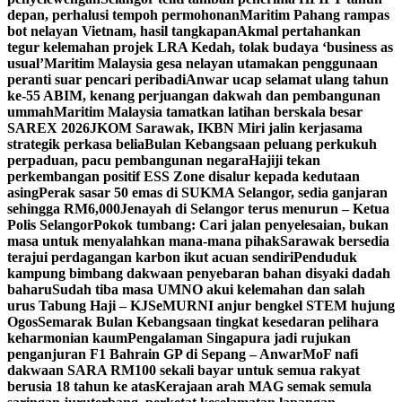
depan, perhalusi tempoh permohonan
Maritim Pahang rampas
bot nelayan Vietnam, hasil tangkapan
Akmal pertahankan
tegur kelemahan projek LRA Kedah, tolak budaya ‘business as
usual’
Maritim Malaysia gesa nelayan utamakan penggunaan
peranti suar pencari peribadi
Anwar ucap selamat ulang tahun
ke-55 ABIM, kenang perjuangan dakwah dan pembangunan
ummah
Maritim Malaysia tamatkan latihan berskala besar
SAREX 2026
JKOM Sarawak, IKBN Miri jalin kerjasama
strategik perkasa belia
Bulan Kebangsaan peluang perkukuh
perpaduan, pacu pembangunan negara
Hajiji tekan
perkembangan positif ESS Zone disalur kepada kedutaan
asing
Perak sasar 50 emas di SUKMA Selangor, sedia ganjaran
sehingga RM6,000
Jenayah di Selangor terus menurun – Ketua
Polis Selangor
Pokok tumbang: Cari jalan penyelesaian, bukan
masa untuk menyalahkan mana-mana pihak
Sarawak bersedia
terajui perdagangan karbon ikut acuan sendiri
Penduduk
kampung bimbang dakwaan penyebaran bahan disyaki dadah
baharu
Sudah tiba masa UMNO akui kelemahan dan salah
urus Tabung Haji – KJ
SeMURNI anjur bengkel STEM hujung
Ogos
Semarak Bulan Kebangsaan tingkat kesedaran pelihara
keharmonian kaum
Pengalaman Singapura jadi rujukan
penganjuran F1 Bahrain GP di Sepang – Anwar
MoF nafi
dakwaan SARA RM100 sekali bayar untuk semua rakyat
berusia 18 tahun ke atas
Kerajaan arah MAG semak semula