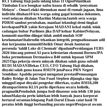
RCI Tabung Haji pada sidang khas 11 Ogos
Pelantikan
Timbalan Exco bongkar nafsu kuasa di sebalik ‘penyatuan
Melayu’ – Omar
Lelaki ditemukan maut di rumah jagaan, lima
individu ditahan
10 kru warga asing gagal kemuka dokumen,
vesel nelayan ditahan Maritim Malaysia
Jauteh seru warga
PDRM sambut perubahan, manfaat teknologi demi tingkat
kecekapan
PKR yakin Kerajaan MADANI kekal stabil, tolak
cadangan bubar Parlimen jika DAP keluar Kabinet
Nelayan,
komuniti maritim diingat tidak ambil mudah SOP
keselamatan
Shahrudin tekankan integriti, penguatkuasaan adil
dan kerjasama komuniti
Sheikh Omar desak hantaran
persenda ‘tahlil Loke di Chennah’ dipadam
Persidangan FEBS
2026 bincang potensi AI pacu kelestarian ekonomi Borneo
JPA
buka permohonan Dermasiswa B40 untuk lepasan SPM
2025
Tiga pekerja stesen minyak ditahan salah guna subsidi
BUDI MADANI
Bekas CEO, CFO Tabung Haji ditahan,
disyaki salah guna kuasa RM370 juta
Pasca PRN Negeri
Sembilan: Apabila persepsi mengatasi prestasi
Pemasangan
Bailey Bridge di Jalan Tun Fuad Stephen dijangka siap tiga
minggu
Empat disyaki pengedar diberkas, syabu RM18,200
dirampas
Sistem KLIA perlu diperkasa secara holistik,
pragmatik
Penduduk jumpa fosil dinasour usia lebih 130 juta
tahun
Malaysia perlu lahirkan lebih banyak juara korporat
bertaraf serantau
Jelapang Padi Darul Ehsan catat hasil 70
peratus lebih tinggi berbanding purata negeri
Penjawat awam