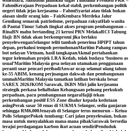
sementara, Saifuddin jalankan tugas Timbalan Presiden PKR –
Fahmi
Kerajaan Perpaduan kekal stabil, perkembangan politik
negeri tidak jejas kerjasama – Fahmi
Syariat atau tidak bukan
alasan sindir orang lain – Faiz
Kembara Merdeka Jalur
Gemilang semarak patriotisme, perpaduan rakyat
Hab wanita
di Pantai Timur Sabah tingkat akses program pembangunan –
Rina
BN mahu bertanding 21 kerusi PRN Melaka
RCI Tabung
Haji: BN tidak akan berkompromi jika berlaku
penyelewengan
Selangor teliti tambah penerima HPIPT tahun
depan, perhalusi tempoh permohonan
Maritim Pahang rampas
bot nelayan Vietnam, hasil tangkapan
Akmal pertahankan
tegur kelemahan projek LRA Kedah, tolak budaya ‘business as
usual’
Maritim Malaysia gesa nelayan utamakan penggunaan
peranti suar pencari peribadi
Anwar ucap selamat ulang tahun
ke-55 ABIM, kenang perjuangan dakwah dan pembangunan
ummah
Maritim Malaysia tamatkan latihan berskala besar
SAREX 2026
JKOM Sarawak, IKBN Miri jalin kerjasama
strategik perkasa belia
Bulan Kebangsaan peluang perkukuh
perpaduan, pacu pembangunan negara
Hajiji tekan
perkembangan positif ESS Zone disalur kepada kedutaan
asing
Perak sasar 50 emas di SUKMA Selangor, sedia ganjaran
sehingga RM6,000
Jenayah di Selangor terus menurun – Ketua
Polis Selangor
Pokok tumbang: Cari jalan penyelesaian, bukan
masa untuk menyalahkan mana-mana pihak
Sarawak bersedia
terajui perdagangan karbon ikut acuan sendiri
Penduduk