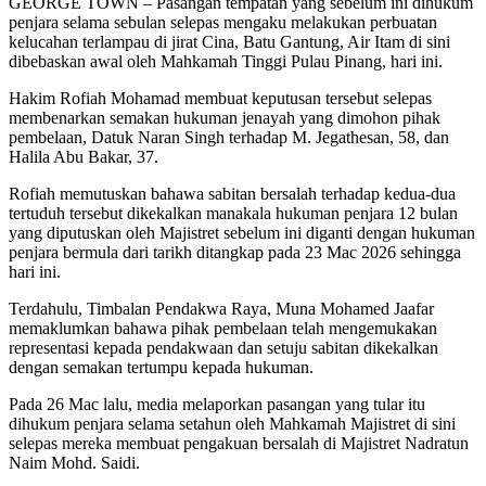
GEORGE TOWN – Pasangan tempatan yang sebelum ini dihukum
penjara selama sebulan selepas mengaku melakukan perbuatan
kelucahan terlampau di jirat Cina, Batu Gantung, Air Itam di sini
dibebaskan awal oleh Mahkamah Tinggi Pulau Pinang, hari ini.
Hakim Rofiah Mohamad membuat keputusan tersebut selepas
membenarkan semakan hukuman jenayah yang dimohon pihak
pembelaan, Datuk Naran Singh terhadap M. Jegathesan, 58, dan
Halila Abu Bakar, 37.
Rofiah memutuskan bahawa sabitan bersalah terhadap kedua-dua
tertuduh tersebut dikekalkan manakala hukuman penjara 12 bulan
yang diputuskan oleh Majistret sebelum ini diganti dengan hukuman
penjara bermula dari tarikh ditangkap pada 23 Mac 2026 sehingga
hari ini.
Terdahulu, Timbalan Pendakwa Raya, Muna Mohamed Jaafar
memaklumkan bahawa pihak pembelaan telah mengemukakan
representasi kepada pendakwaan dan setuju sabitan dikekalkan
dengan semakan tertumpu kepada hukuman.
Pada 26 Mac lalu, media melaporkan pasangan yang tular itu
dihukum penjara selama setahun oleh Mahkamah Majistret di sini
selepas mereka membuat pengakuan bersalah di Majistret Nadratun
Naim Mohd. Saidi.