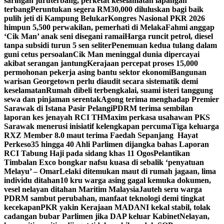
saringan juruterbang, perketat keselamatan lapangan
terbang
Peruntukan segera RM30,000 diluluskan bagi baik
pulih jeti di Kampung Belukar
Kongres Nasional PKR 2026
himpun 5,500 perwakilan, pemerhati di Melaka
Fahmi anggap
‘Cik Man’ anak seni disegani ramai
Harga runcit petrol, diesel
tanpa subsidi turun 5 sen seliter
Penemuan kedua tulang dalam
guni cetus persoalan
Cik Man meninggal dunia dipercayai
akibat serangan jantung
Kerajaan percepat proses 15,000
permohonan pekerja asing bantu sektor ekonomi
Bangunan
warisan Georgetown perlu diaudit secara sistematik demi
keselamatan
Rumah dibeli terbengkalai, suami isteri tanggung
sewa dan pinjaman serentak
Agong terima menghadap Premier
Sarawak di Istana Pasir Pelangi
PDRM terima sembilan
laporan kes jenayah RCI TH
Maxim perkasa usahawan PKS
Sarawak menerusi inisiatif kelengkapan percuma
Tiga keluarga
RXZ Member 8.0 maut terima Faedah Sepanjang Hayat
Perkeso
35 hingga 40 Ahli Parlimen dijangka bahas Laporan
RCI Tabung Haji pada sidang khas 11 Ogos
Pelantikan
Timbalan Exco bongkar nafsu kuasa di sebalik ‘penyatuan
Melayu’ – Omar
Lelaki ditemukan maut di rumah jagaan, lima
individu ditahan
10 kru warga asing gagal kemuka dokumen,
vesel nelayan ditahan Maritim Malaysia
Jauteh seru warga
PDRM sambut perubahan, manfaat teknologi demi tingkat
kecekapan
PKR yakin Kerajaan MADANI kekal stabil, tolak
cadangan bubar Parlimen jika DAP keluar Kabinet
Nelayan,