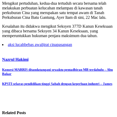
Mengikut pertuduhan, kedua-dua tertuduh secara bersama telah
melakukan perbuatan kelucahan melampau di kawasan tanah
perkuburan Cina yang merupakan satu tempat awam di Tanah
Perkuburan Cina Batu Gantung, Ayer Itam di sini, 22 Mac lalu.
Kesalahan itu didakwa mengikut Seksyen 377D Kanun Keseksaan
yang dibaca bersama Seksyen 34 Kanun Keseksaan, yang
memperuntukkan hukuman penjara maksimum dua tahun.
aksi lucah
bebas awal
jirat cina
pasangan
Nazrul Hakimi
Post
Konsesi MARRIS ditandatangani sewaktu pentadbiran MB terdahulu – Abu
Bakar
navigation
KPSTI selaras pendidikan tinggi Sabah dengan keperluan industri – James
Related Posts