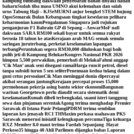
kampung bimbang dakwaan penyebaran bahan disyaki dadah
baharu
Sudah tiba masa UMNO akui kelemahan dan salah
urus Tabung Haji – KJ
SeMURNI anjur bengkel STEM hujung
Ogos
Semarak Bulan Kebangsaan tingkat kesedaran pelihara
keharmonian kaum
Pengalaman Singapura jadi rujukan
penganjuran F1 Bahrain GP di Sepang – Anwar
MoF nafi
dakwaan SARA RM100 sekali bayar untuk semua rakyat
berusia 18 tahun ke atas
Kerajaan arah MAG semak semula
saringan juruterbang, perketat keselamatan lapangan
terbang
Peruntukan segera RM30,000 diluluskan bagi baik
pulih jeti di Kampung Belukar
Kongres Nasional PKR 2026
himpun 5,500 perwakilan, pemerhati di Melaka
Fahmi anggap
‘Cik Man’ anak seni disegani ramai
Harga runcit petrol, diesel
tanpa subsidi turun 5 sen seliter
Penemuan kedua tulang dalam
guni cetus persoalan
Cik Man meninggal dunia dipercayai
akibat serangan jantung
Kerajaan percepat proses 15,000
permohonan pekerja asing bantu sektor ekonomi
Bangunan
warisan Georgetown perlu diaudit secara sistematik demi
keselamatan
Rumah dibeli terbengkalai, suami isteri tanggung
sewa dan pinjaman serentak
Agong terima menghadap Premier
Sarawak di Istana Pasir Pelangi
PDRM terima sembilan
laporan kes jenayah RCI TH
Maxim perkasa usahawan PKS
Sarawak menerusi inisiatif kelengkapan percuma
Tiga keluarga
RXZ Member 8.0 maut terima Faedah Sepanjang Hayat
Perkeso
35 hingga 40 Ahli Parlimen dijangka bahas Laporan