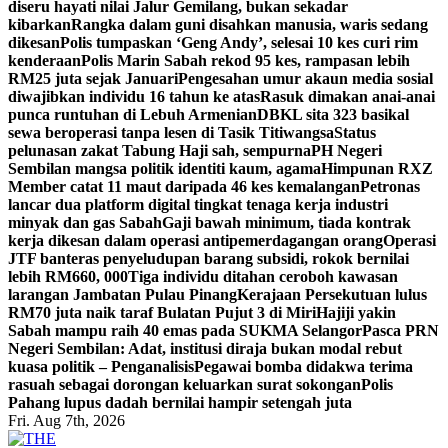
diseru hayati nilai Jalur Gemilang, bukan sekadar
kibarkan
Rangka dalam guni disahkan manusia, waris sedang
dikesan
Polis tumpaskan ‘Geng Andy’, selesai 10 kes curi rim
kenderaan
Polis Marin Sabah rekod 95 kes, rampasan lebih
RM25 juta sejak Januari
Pengesahan umur akaun media sosial
diwajibkan individu 16 tahun ke atas
Rasuk dimakan anai-anai
punca runtuhan di Lebuh Armenian
DBKL sita 323 basikal
sewa beroperasi tanpa lesen di Tasik Titiwangsa
Status
pelunasan zakat Tabung Haji sah, sempurna
PH Negeri
Sembilan mangsa politik identiti kaum, agama
Himpunan RXZ
Member catat 11 maut daripada 46 kes kemalangan
Petronas
lancar dua platform digital tingkat tenaga kerja industri
minyak dan gas Sabah
Gaji bawah minimum, tiada kontrak
kerja dikesan dalam operasi antipemerdagangan orang
Operasi
JTF banteras penyeludupan barang subsidi, rokok bernilai
lebih RM660, 000
Tiga individu ditahan ceroboh kawasan
larangan Jambatan Pulau Pinang
Kerajaan Persekutuan lulus
RM70 juta naik taraf Bulatan Pujut 3 di Miri
Hajiji yakin
Sabah mampu raih 40 emas pada SUKMA Selangor
Pasca PRN
Negeri Sembilan: Adat, institusi diraja bukan modal rebut
kuasa politik – Penganalisis
Pegawai bomba didakwa terima
rasuah sebagai dorongan keluarkan surat sokongan
Polis
Pahang lupus dadah bernilai hampir setengah juta
Fri. Aug 7th, 2026