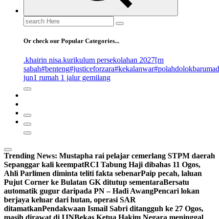
Search
for:
Or check our Popular Categories...
.khairin nisa
.kurikulum persekolahan 2027
[rn
sabah
#benteng
#justiceforzara
#kekalanwar
#polahdolokbaruma
jun
1 rumah 1 jalur gemilang
Trending News:
Mustapha rai pelajar cemerlang STPM daerah
Sepanggar kali keempat
RCI Tabung Haji dibahas 11 Ogos,
Ahli Parlimen diminta teliti fakta sebenar
Paip pecah, laluan
Pujut Corner ke Bulatan GK ditutup sementara
Bersatu
automatik gugur daripada PN – Hadi Awang
Pencari lokan
berjaya keluar dari hutan, operasi SAR
ditamatkan
Pendakwaan Ismail Sabri ditangguh ke 27 Ogos,
masih dirawat di IJN
Bekas Ketua Hakim Negara meninggal