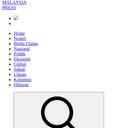
Informasi Berfakta Membuka Minda
Home
Negeri
Berita Utama
Nasional
Politik
Ekonomi
Global
Sukan
Ulasan
Kolumnis
Hiburan