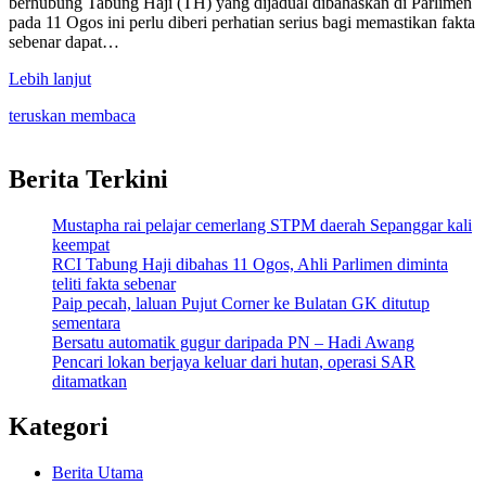
berhubung Tabung Haji (TH) yang dijadual dibahaskan di Parlimen
pada 11 Ogos ini perlu diberi perhatian serius bagi memastikan fakta
sebenar dapat…
Lebih lanjut
teruskan membaca
Berita Terkini
Mustapha rai pelajar cemerlang STPM daerah Sepanggar kali
keempat
RCI Tabung Haji dibahas 11 Ogos, Ahli Parlimen diminta
teliti fakta sebenar
Paip pecah, laluan Pujut Corner ke Bulatan GK ditutup
sementara
Bersatu automatik gugur daripada PN – Hadi Awang
Pencari lokan berjaya keluar dari hutan, operasi SAR
ditamatkan
Kategori
Berita Utama