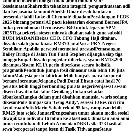
komuniti maritim diingat tidak ambil mudah SOP
keselamatan
Shahrudin tekankan integriti, penguatkuasaan adil
dan kerjasama komuniti
Sheikh Omar desak hantaran
persenda ‘tahlil Loke di Chennah’ dipadam
Persidangan FEBS
2026 bincang potensi AI pacu kelestarian ekonomi Borneo
JPA
buka permohonan Dermasiswa B40 untuk lepasan SPM
2025
Tiga pekerja stesen minyak ditahan salah guna subsidi
BUDI MADANI
Bekas CEO, CFO Tabung Haji ditahan,
disyaki salah guna kuasa RM370 juta
Pasca PRN Negeri
Sembilan: Apabila persepsi mengatasi prestasi
Pemasangan
Bailey Bridge di Jalan Tun Fuad Stephen dijangka siap tiga
minggu
Empat disyaki pengedar diberkas, syabu RM18,200
dirampas
Sistem KLIA perlu diperkasa secara holistik,
pragmatik
Penduduk jumpa fosil dinasour usia lebih 130 juta
tahun
Malaysia perlu lahirkan lebih banyak juara korporat
bertaraf serantau
Jelapang Padi Darul Ehsan catat hasil 70
peratus lebih tinggi berbanding purata negeri
Penjawat awam
diseru hayati nilai Jalur Gemilang, bukan sekadar
kibarkan
Rangka dalam guni disahkan manusia, waris sedang
dikesan
Polis tumpaskan ‘Geng Andy’, selesai 10 kes curi rim
kenderaan
Polis Marin Sabah rekod 95 kes, rampasan lebih
RM25 juta sejak Januari
Pengesahan umur akaun media sosial
diwajibkan individu 16 tahun ke atas
Rasuk dimakan anai-anai
punca runtuhan di Lebuh Armenian
DBKL sita 323 basikal
sewa beroperasi tanpa lesen di Tasik Titiwangsa
Status