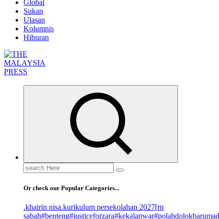
Global
Sukan
Ulasan
Kolumnis
Hiburan
Informasi Berfakta Membuka Minda
Search
for:
Or check our Popular Categories...
.khairin nisa
.kurikulum persekolahan 2027
[rn
sabah
#benteng
#justiceforzara
#kekalanwar
#polahdolokbaruma