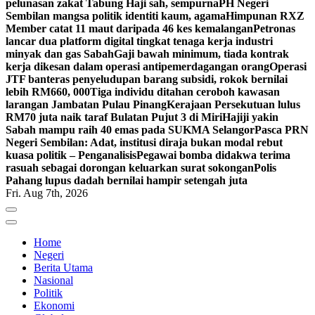
pelunasan zakat Tabung Haji sah, sempurna
PH Negeri
Sembilan mangsa politik identiti kaum, agama
Himpunan RXZ
Member catat 11 maut daripada 46 kes kemalangan
Petronas
lancar dua platform digital tingkat tenaga kerja industri
minyak dan gas Sabah
Gaji bawah minimum, tiada kontrak
kerja dikesan dalam operasi antipemerdagangan orang
Operasi
JTF banteras penyeludupan barang subsidi, rokok bernilai
lebih RM660, 000
Tiga individu ditahan ceroboh kawasan
larangan Jambatan Pulau Pinang
Kerajaan Persekutuan lulus
RM70 juta naik taraf Bulatan Pujut 3 di Miri
Hajiji yakin
Sabah mampu raih 40 emas pada SUKMA Selangor
Pasca PRN
Negeri Sembilan: Adat, institusi diraja bukan modal rebut
kuasa politik – Penganalisis
Pegawai bomba didakwa terima
rasuah sebagai dorongan keluarkan surat sokongan
Polis
Pahang lupus dadah bernilai hampir setengah juta
Fri. Aug 7th, 2026
Home
Negeri
Berita Utama
Nasional
Politik
Ekonomi