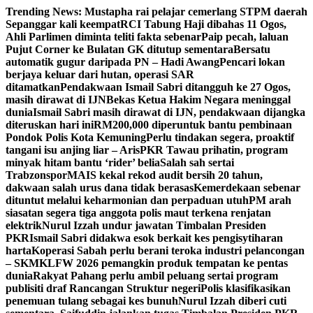
Skip
Trending News:
Mustapha rai pelajar cemerlang STPM daerah
to
Sepanggar kali keempat
RCI Tabung Haji dibahas 11 Ogos,
content
Ahli Parlimen diminta teliti fakta sebenar
Paip pecah, laluan
Pujut Corner ke Bulatan GK ditutup sementara
Bersatu
automatik gugur daripada PN – Hadi Awang
Pencari lokan
berjaya keluar dari hutan, operasi SAR
ditamatkan
Pendakwaan Ismail Sabri ditangguh ke 27 Ogos,
masih dirawat di IJN
Bekas Ketua Hakim Negara meninggal
dunia
Ismail Sabri masih dirawat di IJN, pendakwaan dijangka
diteruskan hari ini
RM200,000 diperuntuk bantu pembinaan
Pondok Polis Kota Kemuning
Perlu tindakan segera, proaktif
tangani isu anjing liar – Aris
PKR Tawau prihatin, program
minyak hitam bantu ‘rider’ belia
Salah sah sertai
Trabzonspor
MAIS kekal rekod audit bersih 20 tahun,
dakwaan salah urus dana tidak berasas
Kemerdekaan sebenar
dituntut melalui keharmonian dan perpaduan utuh
PM arah
siasatan segera tiga anggota polis maut terkena renjatan
elektrik
Nurul Izzah undur jawatan Timbalan Presiden
PKR
Ismail Sabri didakwa esok berkait kes pengisytiharan
harta
Koperasi Sabah perlu berani teroka industri pelancongan
– SKM
KLFW 2026 pemangkin produk tempatan ke pentas
dunia
Rakyat Pahang perlu ambil peluang sertai program
publisiti draf Rancangan Struktur negeri
Polis klasifikasikan
penemuan tulang sebagai kes bunuh
Nurul Izzah diberi cuti