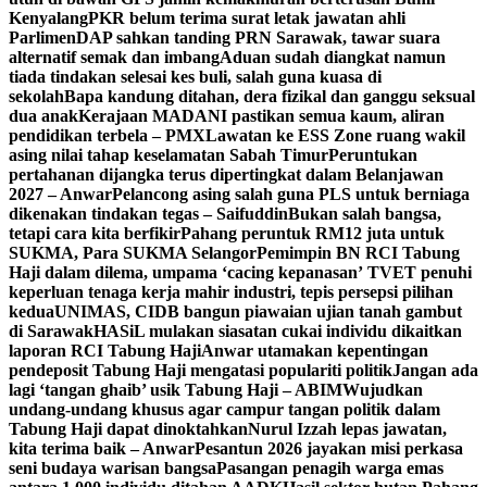
Kenyalang
PKR belum terima surat letak jawatan ahli
Parlimen
DAP sahkan tanding PRN Sarawak, tawar suara
alternatif semak dan imbang
Aduan sudah diangkat namun
tiada tindakan selesai kes buli, salah guna kuasa di
sekolah
Bapa kandung ditahan, dera fizikal dan ganggu seksual
dua anak
Kerajaan MADANI pastikan semua kaum, aliran
pendidikan terbela – PMX
Lawatan ke ESS Zone ruang wakil
asing nilai tahap keselamatan Sabah Timur
Peruntukan
pertahanan dijangka terus dipertingkat dalam Belanjawan
2027 – Anwar
Pelancong asing salah guna PLS untuk berniaga
dikenakan tindakan tegas – Saifuddin
Bukan salah bangsa,
tetapi cara kita berfikir
Pahang peruntuk RM12 juta untuk
SUKMA, Para SUKMA Selangor
Pemimpin BN RCI Tabung
Haji dalam dilema, umpama ‘cacing kepanasan’
TVET penuhi
keperluan tenaga kerja mahir industri, tepis persepsi pilihan
kedua
UNIMAS, CIDB bangun piawaian ujian tanah gambut
di Sarawak
HASiL mulakan siasatan cukai individu dikaitkan
laporan RCI Tabung Haji
Anwar utamakan kepentingan
pendeposit Tabung Haji mengatasi populariti politik
Jangan ada
lagi ‘tangan ghaib’ usik Tabung Haji – ABIM
Wujudkan
undang-undang khusus agar campur tangan politik dalam
Tabung Haji dapat dinoktahkan
Nurul Izzah lepas jawatan,
kita terima baik – Anwar
Pesantun 2026 jayakan misi perkasa
seni budaya warisan bangsa
Pasangan penagih warga emas