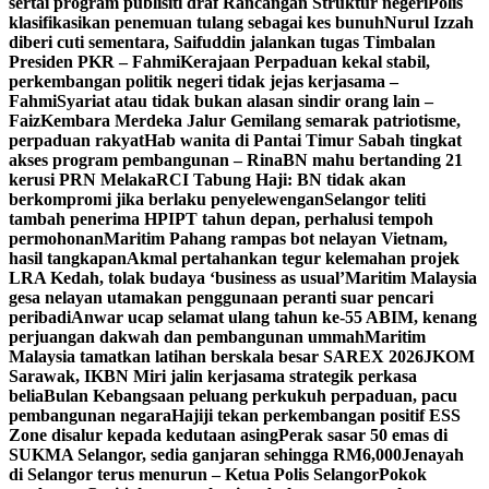
sertai program publisiti draf Rancangan Struktur negeri
Polis
klasifikasikan penemuan tulang sebagai kes bunuh
Nurul Izzah
diberi cuti sementara, Saifuddin jalankan tugas Timbalan
Presiden PKR – Fahmi
Kerajaan Perpaduan kekal stabil,
perkembangan politik negeri tidak jejas kerjasama –
Fahmi
Syariat atau tidak bukan alasan sindir orang lain –
Faiz
Kembara Merdeka Jalur Gemilang semarak patriotisme,
perpaduan rakyat
Hab wanita di Pantai Timur Sabah tingkat
akses program pembangunan – Rina
BN mahu bertanding 21
kerusi PRN Melaka
RCI Tabung Haji: BN tidak akan
berkompromi jika berlaku penyelewengan
Selangor teliti
tambah penerima HPIPT tahun depan, perhalusi tempoh
permohonan
Maritim Pahang rampas bot nelayan Vietnam,
hasil tangkapan
Akmal pertahankan tegur kelemahan projek
LRA Kedah, tolak budaya ‘business as usual’
Maritim Malaysia
gesa nelayan utamakan penggunaan peranti suar pencari
peribadi
Anwar ucap selamat ulang tahun ke-55 ABIM, kenang
perjuangan dakwah dan pembangunan ummah
Maritim
Malaysia tamatkan latihan berskala besar SAREX 2026
JKOM
Sarawak, IKBN Miri jalin kerjasama strategik perkasa
belia
Bulan Kebangsaan peluang perkukuh perpaduan, pacu
pembangunan negara
Hajiji tekan perkembangan positif ESS
Zone disalur kepada kedutaan asing
Perak sasar 50 emas di
SUKMA Selangor, sedia ganjaran sehingga RM6,000
Jenayah
di Selangor terus menurun – Ketua Polis Selangor
Pokok