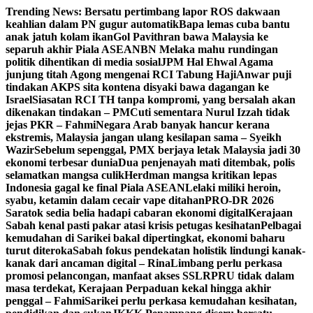
Skip
Trending News:
Bersatu pertimbang lapor ROS dakwaan
to
keahlian dalam PN gugur automatik
Bapa lemas cuba bantu
content
anak jatuh kolam ikan
Gol Pavithran bawa Malaysia ke
separuh akhir Piala ASEAN
BN Melaka mahu rundingan
politik dihentikan di media sosial
JPM Hal Ehwal Agama
junjung titah Agong mengenai RCI Tabung Haji
Anwar puji
tindakan AKPS sita kontena disyaki bawa dagangan ke
Israel
Siasatan RCI TH tanpa kompromi, yang bersalah akan
dikenakan tindakan – PM
Cuti sementara Nurul Izzah tidak
jejas PKR – Fahmi
Negara Arab banyak hancur kerana
ekstremis, Malaysia jangan ulang kesilapan sama – Syeikh
Wazir
Sebelum sepenggal, PMX berjaya letak Malaysia jadi 30
ekonomi terbesar dunia
Dua penjenayah mati ditembak, polis
selamatkan mangsa culik
Herdman mangsa kritikan lepas
Indonesia gagal ke final Piala ASEAN
Lelaki miliki heroin,
syabu, ketamin dalam cecair vape ditahan
PRO-DR 2026
Saratok sedia belia hadapi cabaran ekonomi digital
Kerajaan
Sabah kenal pasti pakar atasi krisis petugas kesihatan
Pelbagai
kemudahan di Sarikei bakal dipertingkat, ekonomi baharu
turut diteroka
Sabah fokus pendekatan holistik lindungi kanak-
kanak dari ancaman digital – Rina
Limbang perlu perkasa
promosi pelancongan, manfaat akses SSLR
PRU tidak dalam
masa terdekat, Kerajaan Perpaduan kekal hingga akhir
penggal – Fahmi
Sarikei perlu perkasa kemudahan kesihatan,