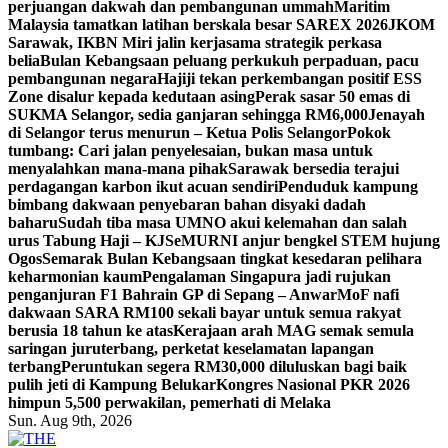
perjuangan dakwah dan pembangunan ummah
Maritim
Malaysia tamatkan latihan berskala besar SAREX 2026
JKOM
Sarawak, IKBN Miri jalin kerjasama strategik perkasa
belia
Bulan Kebangsaan peluang perkukuh perpaduan, pacu
pembangunan negara
Hajiji tekan perkembangan positif ESS
Zone disalur kepada kedutaan asing
Perak sasar 50 emas di
SUKMA Selangor, sedia ganjaran sehingga RM6,000
Jenayah
di Selangor terus menurun – Ketua Polis Selangor
Pokok
tumbang: Cari jalan penyelesaian, bukan masa untuk
menyalahkan mana-mana pihak
Sarawak bersedia terajui
perdagangan karbon ikut acuan sendiri
Penduduk kampung
bimbang dakwaan penyebaran bahan disyaki dadah
baharu
Sudah tiba masa UMNO akui kelemahan dan salah
urus Tabung Haji – KJ
SeMURNI anjur bengkel STEM hujung
Ogos
Semarak Bulan Kebangsaan tingkat kesedaran pelihara
keharmonian kaum
Pengalaman Singapura jadi rujukan
penganjuran F1 Bahrain GP di Sepang – Anwar
MoF nafi
dakwaan SARA RM100 sekali bayar untuk semua rakyat
berusia 18 tahun ke atas
Kerajaan arah MAG semak semula
saringan juruterbang, perketat keselamatan lapangan
terbang
Peruntukan segera RM30,000 diluluskan bagi baik
pulih jeti di Kampung Belukar
Kongres Nasional PKR 2026
himpun 5,500 perwakilan, pemerhati di Melaka
Sun. Aug 9th, 2026