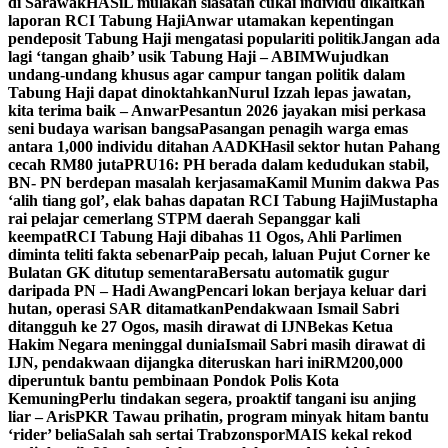
di Sarawak
HASiL mulakan siasatan cukai individu dikaitkan
laporan RCI Tabung Haji
Anwar utamakan kepentingan
pendeposit Tabung Haji mengatasi populariti politik
Jangan ada
lagi ‘tangan ghaib’ usik Tabung Haji – ABIM
Wujudkan
undang-undang khusus agar campur tangan politik dalam
Tabung Haji dapat dinoktahkan
Nurul Izzah lepas jawatan,
kita terima baik – Anwar
Pesantun 2026 jayakan misi perkasa
seni budaya warisan bangsa
Pasangan penagih warga emas
antara 1,000 individu ditahan AADK
Hasil sektor hutan Pahang
cecah RM80 juta
PRU16: PH berada dalam kedudukan stabil,
BN- PN berdepan masalah kerjasama
Kamil Munim dakwa Pas
‘alih tiang gol’, elak bahas dapatan RCI Tabung Haji
Mustapha
rai pelajar cemerlang STPM daerah Sepanggar kali
keempat
RCI Tabung Haji dibahas 11 Ogos, Ahli Parlimen
diminta teliti fakta sebenar
Paip pecah, laluan Pujut Corner ke
Bulatan GK ditutup sementara
Bersatu automatik gugur
daripada PN – Hadi Awang
Pencari lokan berjaya keluar dari
hutan, operasi SAR ditamatkan
Pendakwaan Ismail Sabri
ditangguh ke 27 Ogos, masih dirawat di IJN
Bekas Ketua
Hakim Negara meninggal dunia
Ismail Sabri masih dirawat di
IJN, pendakwaan dijangka diteruskan hari ini
RM200,000
diperuntuk bantu pembinaan Pondok Polis Kota
Kemuning
Perlu tindakan segera, proaktif tangani isu anjing
liar – Aris
PKR Tawau prihatin, program minyak hitam bantu
‘rider’ belia
Salah sah sertai Trabzonspor
MAIS kekal rekod