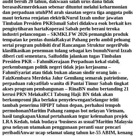
audit bersih 20 tahun, dakwaan salah urus dana tidak
berasas
Kemerdekaan sebenar dituntut melalui keharmonian
dan perpaduan utuh
PM arah siasatan segera tiga anggota polis
maut terkena renjatan elektrik
Nurul Izzah undur jawatan
Timbalan Presiden PKR
Ismail Sabri didakwa esok berkait kes
pengisytiharan harta
Koperasi Sabah perlu berani teroka
industri pelancongan – SKM
KLFW 2026 pemangkin produk
tempatan ke pentas dunia
Rakyat Pahang perlu ambil peluang
sertai program publisiti draf Rancangan Struktur negeri
Polis
klasifikasikan penemuan tulang sebagai kes bunuh
Nurul Izzah
diberi cuti sementara, Saifuddin jalankan tugas Timbalan
Presiden PKR – Fahmi
Kerajaan Perpaduan kekal stabil,
perkembangan politik negeri tidak jejas kerjasama –
Fahmi
Syariat atau tidak bukan alasan sindir orang lain –
Faiz
Kembara Merdeka Jalur Gemilang semarak patriotisme,
perpaduan rakyat
Hab wanita di Pantai Timur Sabah tingkat
akses program pembangunan – Rina
BN mahu bertanding 21
kerusi PRN Melaka
RCI Tabung Haji: BN tidak akan
berkompromi jika berlaku penyelewengan
Selangor teliti
tambah penerima HPIPT tahun depan, perhalusi tempoh
permohonan
Maritim Pahang rampas bot nelayan Vietnam,
hasil tangkapan
Akmal pertahankan tegur kelemahan projek
LRA Kedah, tolak budaya ‘business as usual’
Maritim Malaysia
gesa nelayan utamakan penggunaan peranti suar pencari
peribadi
Anwar ucap selamat ulang tahun ke-55 ABIM, kenang