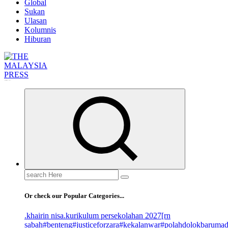
Global
Sukan
Ulasan
Kolumnis
Hiburan
Informasi Berfakta Membuka Minda
Search
for:
Or check our Popular Categories...
.khairin nisa
.kurikulum persekolahan 2027
[rn
sabah
#benteng
#justiceforzara
#kekalanwar
#polahdolokbaruma