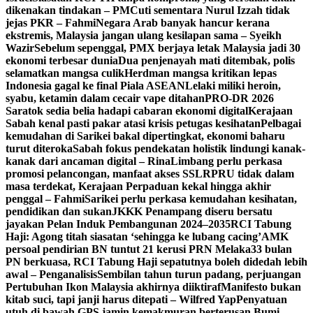
dikenakan tindakan – PM
Cuti sementara Nurul Izzah tidak
jejas PKR – Fahmi
Negara Arab banyak hancur kerana
ekstremis, Malaysia jangan ulang kesilapan sama – Syeikh
Wazir
Sebelum sepenggal, PMX berjaya letak Malaysia jadi 30
ekonomi terbesar dunia
Dua penjenayah mati ditembak, polis
selamatkan mangsa culik
Herdman mangsa kritikan lepas
Indonesia gagal ke final Piala ASEAN
Lelaki miliki heroin,
syabu, ketamin dalam cecair vape ditahan
PRO-DR 2026
Saratok sedia belia hadapi cabaran ekonomi digital
Kerajaan
Sabah kenal pasti pakar atasi krisis petugas kesihatan
Pelbagai
kemudahan di Sarikei bakal dipertingkat, ekonomi baharu
turut diteroka
Sabah fokus pendekatan holistik lindungi kanak-
kanak dari ancaman digital – Rina
Limbang perlu perkasa
promosi pelancongan, manfaat akses SSLR
PRU tidak dalam
masa terdekat, Kerajaan Perpaduan kekal hingga akhir
penggal – Fahmi
Sarikei perlu perkasa kemudahan kesihatan,
pendidikan dan sukan
JKKK Penampang diseru bersatu
jayakan Pelan Induk Pembangunan 2024–2035
RCI Tabung
Haji: Agong titah siasatan ‘sehingga ke lubang cacing’
AMK
persoal pendirian BN tuntut 21 kerusi PRN Melaka
33 bulan
PN berkuasa, RCI Tabung Haji sepatutnya boleh didedah lebih
awal – Penganalisis
Sembilan tahun turun padang, perjuangan
Pertubuhan Ikon Malaysia akhirnya diiktiraf
Manifesto bukan
kitab suci, tapi janji harus ditepati – Wilfred Yap
Penyatuan
utuh di bawah GPS jamin kemakmuran berterusan Bumi