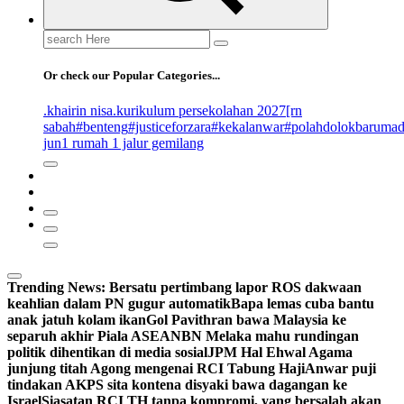
Search
for:
Or check our Popular Categories...
.khairin nisa
.kurikulum persekolahan 2027
[rn
sabah
#benteng
#justiceforzara
#kekalanwar
#polahdolokbaruma
jun
1 rumah 1 jalur gemilang
Trending News:
Bersatu pertimbang lapor ROS dakwaan
keahlian dalam PN gugur automatik
Bapa lemas cuba bantu
anak jatuh kolam ikan
Gol Pavithran bawa Malaysia ke
separuh akhir Piala ASEAN
BN Melaka mahu rundingan
politik dihentikan di media sosial
JPM Hal Ehwal Agama
junjung titah Agong mengenai RCI Tabung Haji
Anwar puji
tindakan AKPS sita kontena disyaki bawa dagangan ke
Israel
Siasatan RCI TH tanpa kompromi, yang bersalah akan