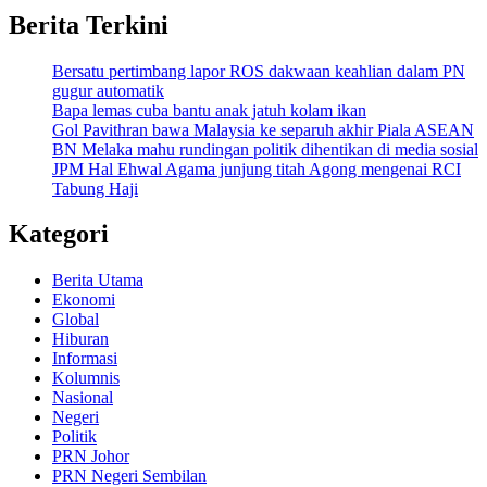
Berita Terkini
Bersatu pertimbang lapor ROS dakwaan keahlian dalam PN
gugur automatik
Bapa lemas cuba bantu anak jatuh kolam ikan
Gol Pavithran bawa Malaysia ke separuh akhir Piala ASEAN
BN Melaka mahu rundingan politik dihentikan di media sosial
JPM Hal Ehwal Agama junjung titah Agong mengenai RCI
Tabung Haji
Kategori
Berita Utama
Ekonomi
Global
Hiburan
Informasi
Kolumnis
Nasional
Negeri
Politik
PRN Johor
PRN Negeri Sembilan