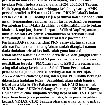
pendidikan dan sukan
JKKK Penampang diseru bersatu
jayakan Pelan Induk Pembangunan 2024–2035
RCI Tabung
Haji: Agong titah siasatan ‘sehingga ke lubang cacing’
AMK
persoal pendirian BN tuntut 21 kerusi PRN Melaka
33 bulan
PN berkuasa, RCI Tabung Haji sepatutnya boleh didedah lebih
awal – Penganalisis
Sembilan tahun turun padang, perjuangan
Pertubuhan Ikon Malaysia akhirnya diiktiraf
Manifesto bukan
kitab suci, tapi janji harus ditepati – Wilfred Yap
Penyatuan
utuh di bawah GPS jamin kemakmuran berterusan Bumi
Kenyalang
PKR belum terima surat letak jawatan ahli
Parlimen
DAP sahkan tanding PRN Sarawak, tawar suara
alternatif semak dan imbang
Aduan sudah diangkat namun
tiada tindakan selesai kes buli, salah guna kuasa di
sekolah
Bapa kandung ditahan, dera fizikal dan ganggu seksual
dua anak
Kerajaan MADANI pastikan semua kaum, aliran
pendidikan terbela – PMX
Lawatan ke ESS Zone ruang wakil
asing nilai tahap keselamatan Sabah Timur
Peruntukan
pertahanan dijangka terus dipertingkat dalam Belanjawan
2027 – Anwar
Pelancong asing salah guna PLS untuk berniaga
dikenakan tindakan tegas – Saifuddin
Bukan salah bangsa,
tetapi cara kita berfikir
Pahang peruntuk RM12 juta untuk
SUKMA, Para SUKMA Selangor
Pemimpin BN RCI Tabung
Haji dalam dilema, umpama ‘cacing kepanasan’
TVET penuhi
keperluan tenaga kerja mahir industri, tepis persepsi pilihan
kedua
UNIMAS, CIDB bangun piawaian ujian tanah gambut