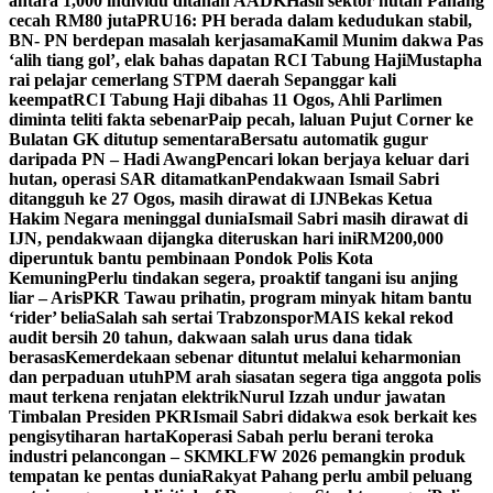
antara 1,000 individu ditahan AADK
Hasil sektor hutan Pahang
cecah RM80 juta
PRU16: PH berada dalam kedudukan stabil,
BN- PN berdepan masalah kerjasama
Kamil Munim dakwa Pas
‘alih tiang gol’, elak bahas dapatan RCI Tabung Haji
Mustapha
rai pelajar cemerlang STPM daerah Sepanggar kali
keempat
RCI Tabung Haji dibahas 11 Ogos, Ahli Parlimen
diminta teliti fakta sebenar
Paip pecah, laluan Pujut Corner ke
Bulatan GK ditutup sementara
Bersatu automatik gugur
daripada PN – Hadi Awang
Pencari lokan berjaya keluar dari
hutan, operasi SAR ditamatkan
Pendakwaan Ismail Sabri
ditangguh ke 27 Ogos, masih dirawat di IJN
Bekas Ketua
Hakim Negara meninggal dunia
Ismail Sabri masih dirawat di
IJN, pendakwaan dijangka diteruskan hari ini
RM200,000
diperuntuk bantu pembinaan Pondok Polis Kota
Kemuning
Perlu tindakan segera, proaktif tangani isu anjing
liar – Aris
PKR Tawau prihatin, program minyak hitam bantu
‘rider’ belia
Salah sah sertai Trabzonspor
MAIS kekal rekod
audit bersih 20 tahun, dakwaan salah urus dana tidak
berasas
Kemerdekaan sebenar dituntut melalui keharmonian
dan perpaduan utuh
PM arah siasatan segera tiga anggota polis
maut terkena renjatan elektrik
Nurul Izzah undur jawatan
Timbalan Presiden PKR
Ismail Sabri didakwa esok berkait kes
pengisytiharan harta
Koperasi Sabah perlu berani teroka
industri pelancongan – SKM
KLFW 2026 pemangkin produk
tempatan ke pentas dunia
Rakyat Pahang perlu ambil peluang