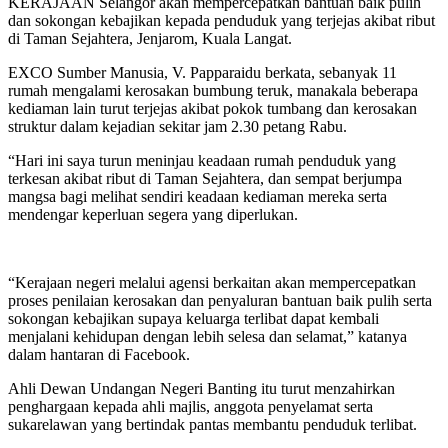
KERAJAAN Selangor akan mempercepatkan bantuan baik pulih
dan sokongan kebajikan kepada penduduk yang terjejas akibat ribut
di Taman Sejahtera, Jenjarom, Kuala Langat.
EXCO Sumber Manusia, V. Papparaidu berkata, sebanyak 11
rumah mengalami kerosakan bumbung teruk, manakala beberapa
kediaman lain turut terjejas akibat pokok tumbang dan kerosakan
struktur dalam kejadian sekitar jam 2.30 petang Rabu.
“Hari ini saya turun meninjau keadaan rumah penduduk yang
terkesan akibat ribut di Taman Sejahtera, dan sempat berjumpa
mangsa bagi melihat sendiri keadaan kediaman mereka serta
mendengar keperluan segera yang diperlukan.
“Kerajaan negeri melalui agensi berkaitan akan mempercepatkan
proses penilaian kerosakan dan penyaluran bantuan baik pulih serta
sokongan kebajikan supaya keluarga terlibat dapat kembali
menjalani kehidupan dengan lebih selesa dan selamat,” katanya
dalam hantaran di Facebook.
Ahli Dewan Undangan Negeri Banting itu turut menzahirkan
penghargaan kepada ahli majlis, anggota penyelamat serta
sukarelawan yang bertindak pantas membantu penduduk terlibat.