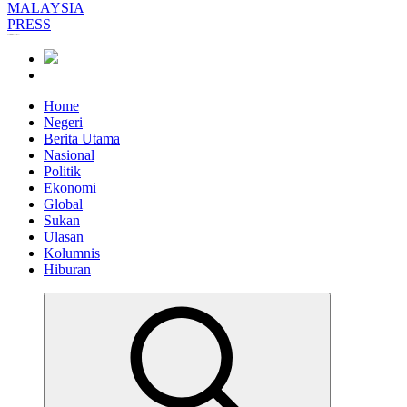
Informasi Berfakta Membuka Minda
Home
Negeri
Berita Utama
Nasional
Politik
Ekonomi
Global
Sukan
Ulasan
Kolumnis
Hiburan