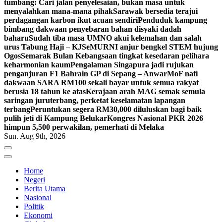
tumbang: Cari jalan penyelesaian, bukan masa untuk
menyalahkan mana-mana pihak
Sarawak bersedia terajui
perdagangan karbon ikut acuan sendiri
Penduduk kampung
bimbang dakwaan penyebaran bahan disyaki dadah
baharu
Sudah tiba masa UMNO akui kelemahan dan salah
urus Tabung Haji – KJ
SeMURNI anjur bengkel STEM hujung
Ogos
Semarak Bulan Kebangsaan tingkat kesedaran pelihara
keharmonian kaum
Pengalaman Singapura jadi rujukan
penganjuran F1 Bahrain GP di Sepang – Anwar
MoF nafi
dakwaan SARA RM100 sekali bayar untuk semua rakyat
berusia 18 tahun ke atas
Kerajaan arah MAG semak semula
saringan juruterbang, perketat keselamatan lapangan
terbang
Peruntukan segera RM30,000 diluluskan bagi baik
pulih jeti di Kampung Belukar
Kongres Nasional PKR 2026
himpun 5,500 perwakilan, pemerhati di Melaka
Sun. Aug 9th, 2026
Home
Negeri
Berita Utama
Nasional
Politik
Ekonomi