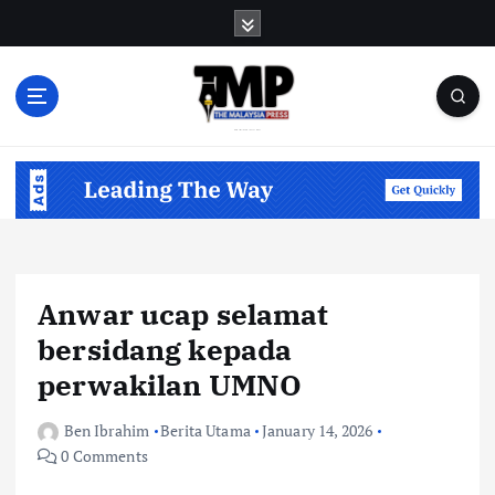
S
k
i
p
t
o
Informasi Berfakta Membuka Minda
c
o
n
t
e
n
Anwar ucap selamat
t
bersidang kepada
perwakilan UMNO
Ben Ibrahim
Berita Utama
January 14, 2026
0 Comments