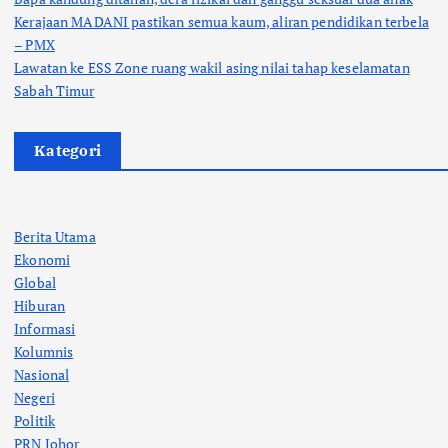
Kerajaan MADANI pastikan semua kaum, aliran pendidikan terbela
– PMX
Lawatan ke ESS Zone ruang wakil asing nilai tahap keselamatan
Sabah Timur
Kategori
Berita Utama
Ekonomi
Global
Hiburan
Informasi
Kolumnis
Nasional
Negeri
Politik
PRN Johor