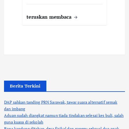
teruskan membaca
Berita Terkini
DAP sahkan tanding PRN Sarawak, tawar suara alternatif semak
dan imbang
Aduan sudah diangkat namun tiada tindakan selesai kes buli, salah
guna kuasa di sekolah
Bapa kandung ditahan, dera fizikal dan ganggu seksual dua anak