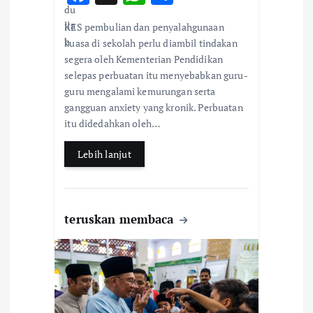
ac
h
h
KES pembulian dan penyalahgunaan
e
at
ar
kuasa di sekolah perlu diambil tindakan
b
s
e
segera oleh Kementerian Pendidikan
selepas perbuatan itu menyebabkan guru-
o
A
guru mengalami kemurungan serta
o
p
gangguan anxiety yang kronik. Perbuatan
k
p
itu didedahkan oleh…
Lebih lanjut
teruskan membaca