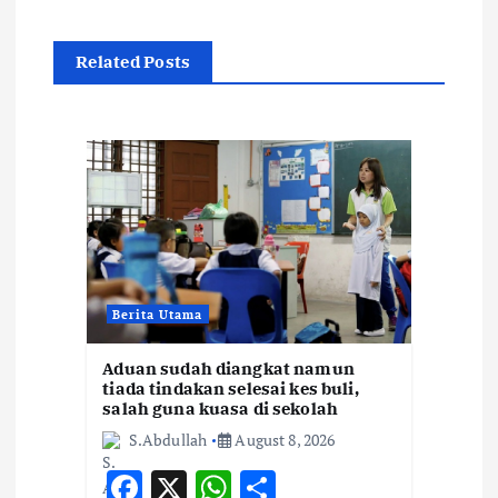
a
Related Posts
v
i
g
a
t
Berita Utama
i
Aduan sudah diangkat namun
tiada tindakan selesai kes buli,
o
salah guna kuasa di sekolah
S.Abdullah
August 8, 2026
n
F
X
W
S