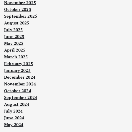
November 2025
October 2025
September 2025
August 2025
July 2025
June 2025
May 2025
April 2025
March 2025
February 2025
January 2025
December 2024
November 2024
Berit
a
Berit
October 2024
Utam
a
a
Utam
September 2024
a
Berit
Per
a
August 2024
Nege
Nege
Utam
ri
ri
a
unt
July 2024
Polit
Law
ik
Ker
uka
June 2024
atan
May 2024
ajaa
n
DAP