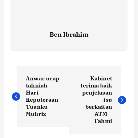
Ben Ibrahim
P
Anwar ucap
Kabinet
o
tahniah
terima baik
Hari
penjelasan
s
Keputeraan
isu
Tuanku
berkaitan
t
Muhriz
ATM –
Fahmi
n