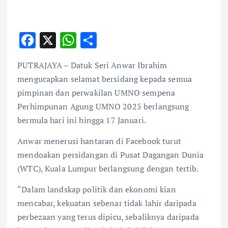
F
X
W
S
ac
h
h
PUTRAJAYA – Datuk Seri Anwar Ibrahim
e
at
ar
mengucapkan selamat bersidang kepada semua
b
s
e
pimpinan dan perwakilan UMNO sempena
o
A
Perhimpunan Agung UMNO 2025 berlangsung
o
p
bermula hari ini hingga 17 Januari.
k
p
Anwar menerusi hantaran di Facebook turut
mendoakan persidangan di Pusat Dagangan Dunia
(WTC), Kuala Lumpur berlangsung dengan tertib.
“Dalam landskap politik dan ekonomi kian
mencabar, kekuatan sebenar tidak lahir daripada
perbezaan yang terus dipicu, sebaliknya daripada