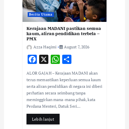
Berita Utama
Kerajaan MADANI pastikan semua
kaum, aliran pendidikan terbela –
PMX
Azza Haqimi
August 7, 2026
F
X
W
S
ac
h
h
ALOR GAJAH – Kerajaan MADANI akan
e
at
ar
terus memastikan keperluan semua kaum
b
s
e
serta aliran pendidikan di negara ini diberi
perhatian secara seimbang tanpa
o
A
meminggirkan mana-mana pihak, kata
o
p
Perdana Menteri, Datuk Seri…
k
p
Lebih lanjut